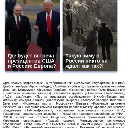
Где будет встреча
Такую зиму в
президентов США
России никто не
и России: Европа?
ждал: как так?!
Организации, запрещенные на территории РФ: «Исламское государство» («ИГИЛ»);
Джебхат ан-Нусра (Фронт победы); «Аль-Каида» («База»); «Братья-мусульмане» («Аль-
Ихван аль-Муслимун»); «Движение Талибан»; «Священная война» («Аль-Джихад» или
«Египетский исламский джихад»); «Исламская группа» («Аль-Гамаа аль-Исламия»);
«Асбат аль-Ансар»; «Партия исламского освобождения» («Хизбут-Тахрир аль-
Ислами»); «Имарат Кавказ» («Кавказский Эмират»); «Конгресс народов Ичкерии и
Дагестана»; «Исламская партия Туркестана» (бывшее «Исламское движение
Узбекистана»); «Меджлис крымско-татарского народа»; Международное религиозное
объединение «ТаблигиДжамаат»; «Украинская повстанческая армия» (УПА);
«Украинская национальная ассамблея – Украинская народная самооборона» (УНА -
УНСО); «Тризуб им. Степана Бандеры»; Украинская организация «Братство»;
Украинская организация «Правый сектор»; Международное религиозное
объединение «АУМ Синрике»; Свидетели Иеговы; «АУМСинрике» (AumShinrikyo,
AUM, Aleph); «Национал-большевистская партия»; Движение «Славянский союз»;