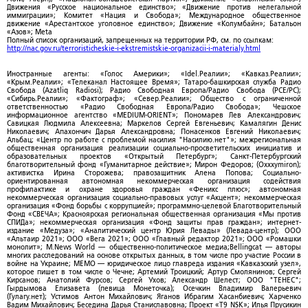
Движения «Русское национальное единство»; «Движение против нелегальной
иммиграции»; Комитет «Нация и Свобода»; Международное общественное
движение «Арестантское уголовное единство»; Движение «Колумбайн»; Батальон
«Азов»; Meta
Полный список организаций, запрещенных на территории РФ, см. по ссылкам:
http://nac.gov.ru/terroristicheskie-i-ekstremistskie-organizacii-i-materialy.html
Иностранные агенты: «Голос Америки»; «Idel.Реалии»; «Кавказ.Реалии»;
«Крым.Реалии»; «Телеканал Настоящее Время»; Татаро-башкирская служба Радио
Свобода (Azatliq Radiosi); Радио Свободная Европа/Радио Свобода (PCE/PC);
«Сибирь.Реалии»; «Фактограф»; «Север.Реалии»; Общество с ограниченной
ответственностью «Радио Свободная Европа/Радио Свобода»; Чешское
информационное агентство «MEDIUM-ORIENT»; Пономарев Лев Александрович;
Савицкая Людмила Алексеевна; Маркелов Сергей Евгеньевич; Камалягин Денис
Николаевич; Апахончич Дарья Александровна; Понасенков Евгений Николаевич;
Альбац; «Центр по работе с проблемой насилия "Насилию.нет"»; межрегиональная
общественная организация реализации социально-просветительских инициатив и
образовательных проектов «Открытый Петербург»; Санкт-Петербургский
благотворительный фонд «Гуманитарное действие»; Мирон Федоров; (Oxxxymiron);
активистка Ирина Сторожева; правозащитник Алена Попова; Социально-
ориентированная автономная некоммерческая организация содействия
профилактике и охране здоровья граждан «Феникс плюс»; автономная
некоммерческая организация социально-правовых услуг «Акцент»; некоммерческая
организация «Фонд борьбы с коррупцией»; программно-целевой Благотворительный
Фонд «СВЕЧА»; Красноярская региональная общественная организация «Мы против
СПИДа»; некоммерческая организация «Фонд защиты прав граждан»; интернет-
издание «Медуза»; «Аналитический центр Юрия Левады» (Левада-центр); ООО
«Альтаир 2021»; ООО «Вега 2021»; ООО «Главный редактор 2021»; ООО «Ромашки
монолит»; M.News World — общественно-политическое медиа;Bellingcat — авторы
многих расследований на основе открытых данных, в том числе про участие России в
войне на Украине; МЕМО — юридическое лицо главреда издания «Кавказский узел»,
которое пишет в том числе о Чечне; Артемий Троицкий; Артур Смолянинов; Сергей
Кирсанов; Анатолий Фурсов; Сергей Ухов; Александр Шелест; ООО "ТЕНЕС";
Гырдымова Елизавета (певица Монеточка); Осечкин Владимир Валерьевич
(Гулагу.нет); Устимов Антон Михайлович; Яганов Ибрагим Хасанбиевич; Харченко
Вадим Михайлович; Беседина Дарья Станиславовна; Проект «T9 NSK»; Илья Прусикин