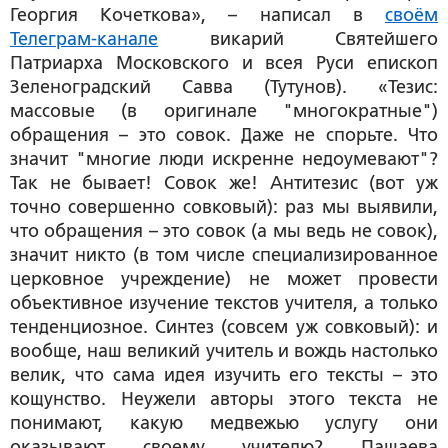
Георгия Кочеткова», – написал в
своём
Телеграм-канале
викарий Святейшего
Патриарха Московского и всея Руси епископ
Зеленоградский Савва (Тутунов). «Тезис:
массовые (в оригинале "многократные")
обращения – это совок. Даже не спорьте. Что
значит "многие люди искренне недоумевают"?
Так не бывает! Совок же! Антитезис (вот уж
точно совершенно совковый): раз мы выявили,
что обращения – это совок (а мы ведь не совок),
значит никто (в том числе специализированное
церковное учреждение) не может провести
объективное изучение текстов учителя, а только
тенденциозное. Синтез (совсем уж совковый): и
вообще, наш великий учитель и вождь настолько
велик, что сама идея изучить его тексты – это
кощунство. Неужели авторы этого текста не
понимают, какую медвежью услугу они
оказывают своему учителю? Пашаева