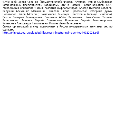
(Little Big); Дарья Серенко (фемактивистка); Фидель Агумава; Эрдни Омбадыков
(официальный представитель Далай-ламы XIV в России); Рафис Кашапов; ООО
"Философия ненасилия"; Фонд развития цифровых прав; Блогер Николай Соболев;
Ведущий Александр Макашенц; Писатель Елена Прокашева; Екатерина Дудко;
Политолог Павел Мезерин; Рамазанова Земфира Талгатовна (певица Земфира);
Гудков Дмитрий Геннадьевич; Галлямов Аббас Радикович; Намазбаева Татьяна
Валерьевна; Асланян Сергей Степанович; Шпилькин Сергей Александрович;
Казанцева Александра Николаевна; Ривина Анна Валерьевна
Списки организаций и лиц, признанных в России иностранными агентами, см. по
ссылкам:
https://minjust.gov.ru/uploaded/files/reestr-inostrannyih-agentov-10022023.pdf