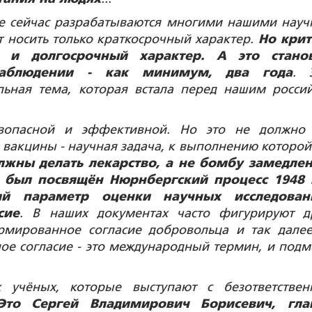
ые сейчас разрабатываются многими нашими нау
т носить только краткосрочный характер.
Но кри
 и долгосрочный характер. А это станов
аблюдении - как минимум, два года
. 
льная тема, которая встала перед нашим росси
зопасной и эффективной. Но это не должно
вакцины - научная задача, к выполнению которой
жны делать лекарство, а не бомбу замедле
у был посвящён Нюрнбергский процесс 1948 
й параметр оценки научных исследован
сие
. В наших документах часто фигурируют д
мированное согласие добровольца и так далее
е согласие - это международный термин, и подм
 учёных, которые выступают с безответстве
Это Сергей Владимирович Борисевич, гла