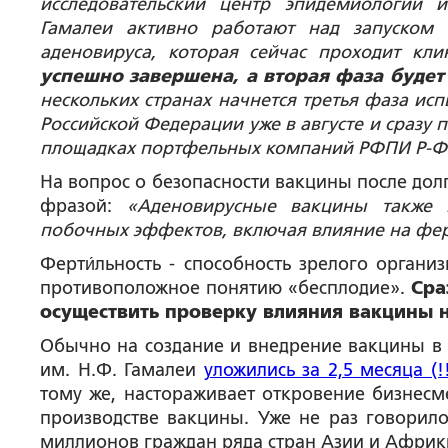
исследовательский центр эпидемиологии
Гамалеи активно работают над запуском
аденовируса, которая сейчас проходит кл
успешно завершена, а вторая фаза будет 
нескольких странах начнется третья фаза ис
Российской Федерации уже в августе и сразу 
площадках портфельных компаний РФПИ Р-Ф
На вопрос о безопасности вакцины после дол
фразой:
«Аденовирусные вакцины также 
побочных эффектов, включая влияние на фер
Ферти́льность - способность зрелого органи
противоположное понятию «бесплодие».
Сра
осуществить проверку влияния вакцины н
Обычно на создание и внедрение вакцины в к
им. Н.Ф. Гамалеи
уложились за 2,5 месяца (!!
тому же, настораживает откровение бизнесм
производстве вакцины. Уже не раз говорило
миллионов граждан ряда стран Азии и Африк