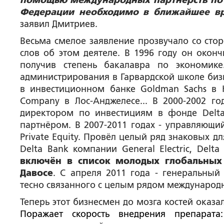
помощью международных партнерств по в
Федерации необходимо в ближайшее вр
заявил Дмитриев.
Весьма смелое заявление прозвучало со сто
слов об этом деятеле. В 1996 году он окон
получив степень бакалавра по экономике
администрирования в Гарвардской школе бизн
в инвестиционном банке Goldman Sachs в 
Company в Лос-Анджелесе... В 2000-2002 го
директором по инвестициям в фонде Delta
партнёром. В 2007-2011 годах - управляющи
Private Equity. Провёл целый ряд знаковых 
Delta Bank компании General Electric, Delta
включён в список молодых глобальных
Давосе
. С апреля 2011 года - генеральны
тесно связанного с целым рядом международн
Теперь этот бизнесмен до мозга костей оказ
Поражает скорость внедрения препарат