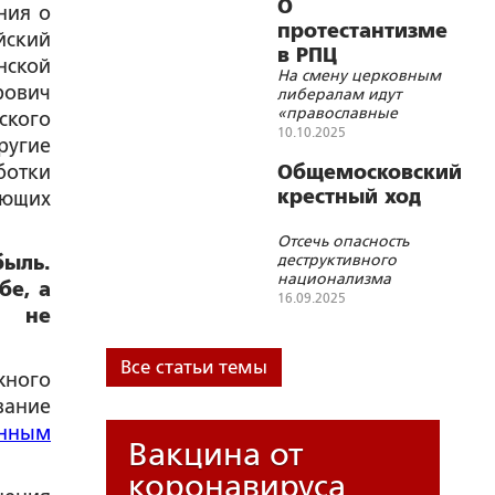
О
ния о
протестантизме
йский
в РПЦ
нской
На смену церковным
рович
либералам идут
«православные
ского
националисты»
10.10.2025
ругие
ботки
Общемосковский
крестный ход
ующих
Отсечь опасность
деструктивного
быль.
национализма
бе, а
16.09.2025
» не
Все статьи темы
жного
вание
енным
Вакцина от
коронавируса