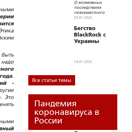
О возможных
Бога идолом в
последствиях
чными
новом
повсеместного
терии
обличии»
внедрения в жизнь
29.07.2025
искусственного
ится
интеллекта
Бегство
Этика
BlackRock с
йским
Украины
 быть
 надо
14.07.2025
нного
года
.
Все статьи темы
ий -
ругие
. Это
Пандемия
енять
коронавируса в
России
нными
вный