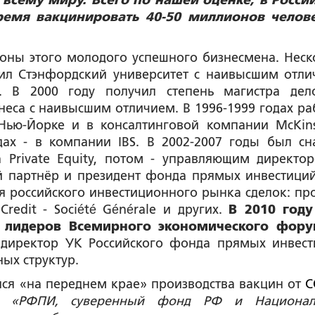
сему миру. Всего по нашей оценке, в Росси
емя вакцинировать 40-50 миллионов челов
роны этого молодого успешного бизнесмена. Неск
чил Стэнфордский университет с наивысшим отли
. В 2000 году получил степень магистра дел
еса с наивысшим отличием. В 1996-1999 годах ра
Нью-Йорке и в консалтинговой компании McKin
дах - в компании IBS. В 2002-2007 годы был сн
 Private Equity, потом - управляющим директо
й партнёр и президент фонда прямых инвестиций
для российского инвестиционного рынка сделок: пр
 Credit - Société Générale и других.
В 2010 год
 лидеров Всемирного экономического фору
й директор УК Российского фонда прямых инвест
ых структур.
ался «на переднем крае» производства вакцин от
C
а:
«РФПИ, суверенный фонд РФ и Национал