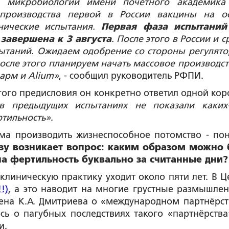
 и микробиологии имени почетного академика
 производства первой в России вакцины на о
инические испытания.
Первая фаза испытаний
завершена к 3 августа
. После этого в России и с
пытаний. Ожидаем одобрение со стороны регулято
после этого планируем начать массовое производст
арм и Alium»
, - сообщил руководитель РФПИ.
гого предисловия он конкретно ответил одной кор
в предыдущих испытаниях не показали каких
тильность»
.
зма производить жизнеспособное потомство - пон
зу возникает вопрос: каким образом можно
а фертильность буквально за считанные дни?
линическую практику уходит около пяти лет. В Ц
!)
, а это наводит на многие грустные размышлен
ена К.А. Дмитриева о «международном партнёрст
сь о пагубных последствиях такого «партнёрства
и.