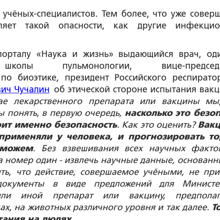
учёных-специалистов. Тем более, что уже совер
ляет такой опасности, как другие инфекци
порталу «Наука и жизнь» выдающийся врач, од
школы пульмонологии, вице-председа
о биоэтике, президент Российского респирато
вич Чучалин
об этической стороне испытания вакц
ае лекарственного препарата или вакцины мы
ы понять, в первую очередь,
насколько это безо
оит именно безопасность
. Как это оценить?
Вак
 применяли у человека, и прогнозировать то
 можем
. Без взвешивания всех научных факто
 номер один - извлечь научные данные, основанн
ть, что действие, совершаемое учёными, не при
 документы в виде предложений для Министе
или иной препарат или вакцину, предполаг
ах, на животных различного уровня и так далее.
Т
тания на людях
...