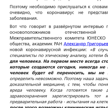
Поэтому необходимо прислушаться к словам 
очевидно, что коронавирус не представ
заболевания.
Вот что говорит в развёрнутом интервью 
основоположников отечественной 
Межправительственного комитета ЮНЕСКО п
общества, академик РАН
Александр Григорье
новой коронавирусной инфекции:
«В случ
специалисты по этическому анализу, хотели б
для человека
.
На первом месте всегда ст
которые создаются сегодня, никогда не
человек будет её переносить, мы не
определить невозможно. Поэтому наша задача
доказательной медицине, с тем, чтобы поня
вреда человеку. Когда готовятся такие
здравоохранения зарегистрировать тот 
предварительная работа - испытания на клетк
после этого возможны клинические испы