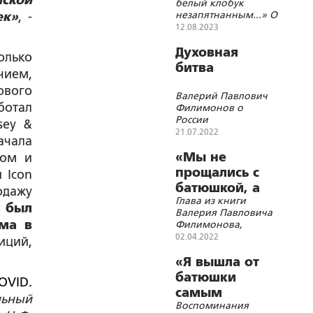
йской
белый клобук
незапятнанным...» О
ек»
, -
непостижимых
12.08.2023
подвигах и
мученической
Духовная
олько
кончине
битва
чием,
митрополита
Петроградского
ового
Валерий Павлович
Вениамина
ботал
Филимонов о
России
sey &
21.07.2022
ачала
«Мы не
ром и
прощались с
 Icon
батюшкой, а
одажу
Глава из книги
провожали его
у был
Валерия Павловича
в жизнь
ма в
Филимонова,
вечную...»
посвящённой
02.04.2022
иций,
преподобному
Серафиму
«Я вышла от
Вырицкому
батюшки
OVID.
самым
ьный
Воспоминания
счастливым