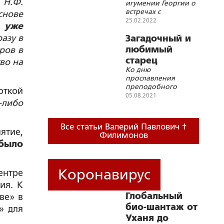
 Н.Ф.
игумении Георгии о
человеком...»
встречах с
снове
преподобным
25.02.2022
 уже
Серафимом
разу в
Вырицким
Загадочный и
любимый
ров в
старец
во на
Ко дню
прославления
преподобного
откой
Феодосия
05.08.2021
-либо
Кавказского (8
августа 1995 года)
Все статьи Валерий Павлович †
ятие,
Филимонов
 было
Коронавирус
ентре
ия. К
Глобальный
ве» в
био-шантаж от
» для
Уханя до