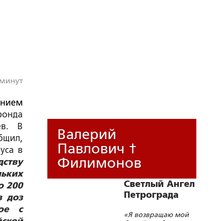
 минут
ением
фонда
ев. В
Валерий
бщил,
Павлович †
уса в
Филимонов
дству
льких
Светлый Ангел
о 200
Петрограда
в доз
ое с
«Я возвращаю мой