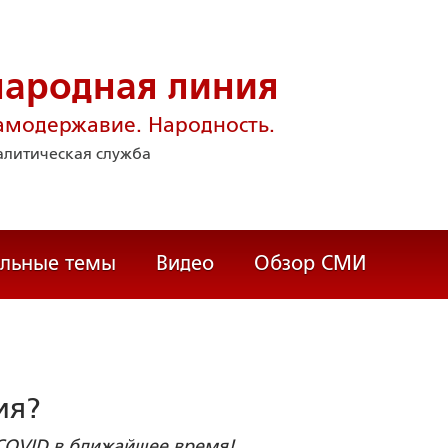
народная линия
амодержавие. Народность.
литическая служба
альные темы
Видео
Обзор СМИ
ия?
COVID в ближайшее время!