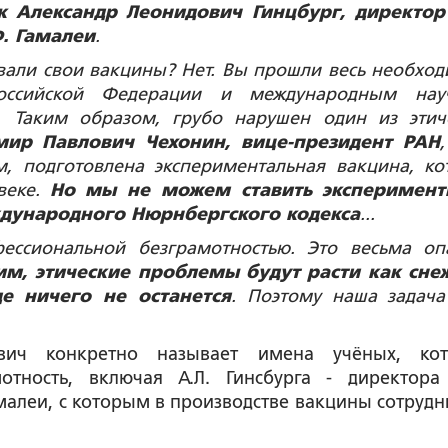
к Александр Леонидович Гинцбург, директо
. Гамалеи
.
вали свои вакцины? Нет. Вы прошли весь необхо
 Российской Федерации и международным на
. Таким образом, грубо нарушен один из этич
мир Павлович Чехонин, вице-президент РАН
, подготовлена экспериментальная вакцина, ко
веке.
Но мы не можем ставить эксперимент
дународного Нюрнбергского кодекса
...
ессиональной безграмотностью. Это весьма оп
тим, этические проблемы будут расти как сн
е ничего не останется
. Поэтому наша задача
евич конкретно называет имена учёных, ко
отность, включая А.Л. Гинсбурга - директор
алеи, с которым в производстве вакцины сотрудн