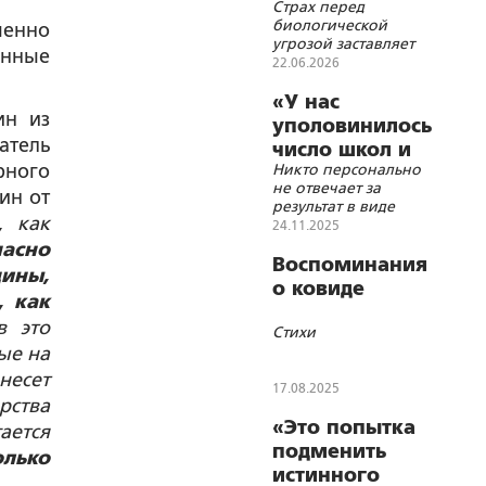
Страх перед
Украины
биологической
шенно
угрозой заставляет
онные
людей добровольно
22.06.2026
принимать условия
«электронного
«У нас
ин из
концлагеря»
уполовинилось
тель
число школ и
рного
Никто персонально
больниц»
не отвечает за
ин от
результат в виде
, как
качества, уровня
24.11.2025
продолжительности
пасно
жизни и
Воспоминания
цины,
рождаемости
о ковиде
, как
в это
Стихи
ые на
несет
17.08.2025
рства
«Это попытка
ается
подменить
олько
истинного