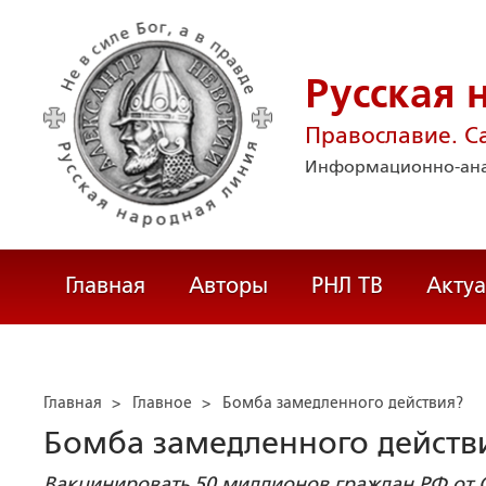
Русская 
Православие. С
Информационно-ана
Главная
Авторы
РНЛ ТВ
Акту
Главная
>
Главное
>
Бомба замедленного действия?
Бомба замедленного действ
Вакцинировать 50 миллионов граждан РФ от 