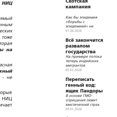
Скотская
р НИЦ
кампания
Как бы эпидемия
димый
«борьбы с
учным
эпидемией» не
еских
разрослась в
01.04.2026
очередную
, тоже
пандемию!
Всё закончится
торая
развалом
ы на
государства
На примере потока
изнутри
теперь индийских
асная
мигрантов
05.02.2026
ежный
 - не
Переписать
генный код:
ящик Пандоры
торые
В основе ГМО-
или панацея?
а НИЦ
отрицания лежит
ичает
мистический страх
перед
09.01.2026
неизведанным