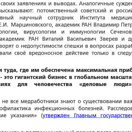
 своих заявлениях и выводах. Аналогичные сужде
высказывают: потомственный советский и росси
вный научный сотрудник Института медици
Е.И. Марциновского, академик РАН Владимир Пет
логии, вирусологии и иммунологии Сеченов
, академик РАН Виталий Васильевич Зверев и д
ворят о недопустимости спешки в вопросах разра
вали своё вредоносное действие только в след
и туда, где им обеспечена максимальная при
- это гигантский бизнес в глобальном масшта
виях для человечества «деловые люди
е не все медработники знают о существовании ва
рофилактика инфекционных болезней. Расследо
ие указания» (
утвержден Главным государств