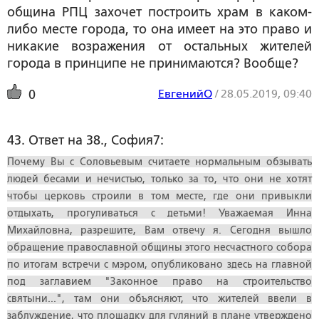
община РПЦ захочет построить храм в каком-
либо месте города, то она имеет на это право и
никакие возражения от остальных жителей
города в принципе не принимаются? Вообще?
ЕвгенийО
/
28.05.2019, 09:40
0
43. Ответ на 38., София7:
Почему Вы с Соловьевым считаете нормальным обзывать
людей бесами и нечистью, только за то, что они не хотят
чтобы церковь строили в том месте, где они привыкли
отдыхать, прогуливаться с детьми! Уважаемая Инна
Михайловна, разрешите, Вам отвечу я. Сегодня вышло
обращение православной общины этого несчастного собора
по итогам встречи с мэром, опубликовано здесь на главной
под заглавием "Законное право на строительство
святыни...", там они объясняют, что жителей ввели в
заблуждение, что площадку для гуляний в плане утверждено