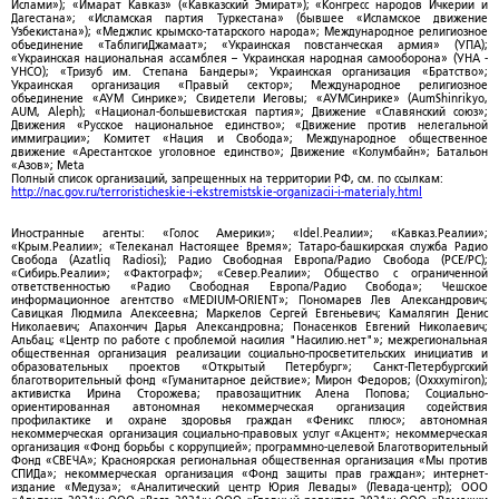
Ислами»); «Имарат Кавказ» («Кавказский Эмират»); «Конгресс народов Ичкерии и
Дагестана»; «Исламская партия Туркестана» (бывшее «Исламское движение
Узбекистана»); «Меджлис крымско-татарского народа»; Международное религиозное
объединение «ТаблигиДжамаат»; «Украинская повстанческая армия» (УПА);
«Украинская национальная ассамблея – Украинская народная самооборона» (УНА -
УНСО); «Тризуб им. Степана Бандеры»; Украинская организация «Братство»;
Украинская организация «Правый сектор»; Международное религиозное
объединение «АУМ Синрике»; Свидетели Иеговы; «АУМСинрике» (AumShinrikyo,
AUM, Aleph); «Национал-большевистская партия»; Движение «Славянский союз»;
Движения «Русское национальное единство»; «Движение против нелегальной
иммиграции»; Комитет «Нация и Свобода»; Международное общественное
движение «Арестантское уголовное единство»; Движение «Колумбайн»; Батальон
«Азов»; Meta
Полный список организаций, запрещенных на территории РФ, см. по ссылкам:
http://nac.gov.ru/terroristicheskie-i-ekstremistskie-organizacii-i-materialy.html
Иностранные агенты: «Голос Америки»; «Idel.Реалии»; «Кавказ.Реалии»;
«Крым.Реалии»; «Телеканал Настоящее Время»; Татаро-башкирская служба Радио
Свобода (Azatliq Radiosi); Радио Свободная Европа/Радио Свобода (PCE/PC);
«Сибирь.Реалии»; «Фактограф»; «Север.Реалии»; Общество с ограниченной
ответственностью «Радио Свободная Европа/Радио Свобода»; Чешское
информационное агентство «MEDIUM-ORIENT»; Пономарев Лев Александрович;
Савицкая Людмила Алексеевна; Маркелов Сергей Евгеньевич; Камалягин Денис
Николаевич; Апахончич Дарья Александровна; Понасенков Евгений Николаевич;
Альбац; «Центр по работе с проблемой насилия "Насилию.нет"»; межрегиональная
общественная организация реализации социально-просветительских инициатив и
образовательных проектов «Открытый Петербург»; Санкт-Петербургский
благотворительный фонд «Гуманитарное действие»; Мирон Федоров; (Oxxxymiron);
активистка Ирина Сторожева; правозащитник Алена Попова; Социально-
ориентированная автономная некоммерческая организация содействия
профилактике и охране здоровья граждан «Феникс плюс»; автономная
некоммерческая организация социально-правовых услуг «Акцент»; некоммерческая
организация «Фонд борьбы с коррупцией»; программно-целевой Благотворительный
Фонд «СВЕЧА»; Красноярская региональная общественная организация «Мы против
СПИДа»; некоммерческая организация «Фонд защиты прав граждан»; интернет-
издание «Медуза»; «Аналитический центр Юрия Левады» (Левада-центр); ООО