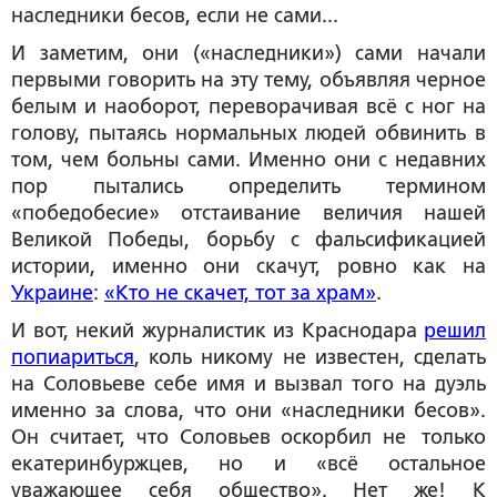
наследники бесов, если не сами...
И заметим, они («наследники») сами начали
первыми говорить на эту тему, объявляя черное
белым и наоборот, переворачивая всё с ног на
голову, пытаясь нормальных людей обвинить в
том, чем больны сами. Именно они с недавних
пор пытались определить термином
«победобесие» отстаивание величия нашей
Великой Победы, борьбу с фальсификацией
истории, именно они скачут, ровно как на
Украине
:
«Кто не скачет, тот за храм»
.
И вот, некий журналистик из Краснодара
решил
попиариться
, коль никому не известен, сделать
на Соловьеве себе имя и вызвал того на дуэль
именно за слова, что они «наследники бесов».
Он считает, что Соловьев оскорбил не только
екатеринбуржцев, но и «всё остальное
уважающее себя общество». Нет же! К