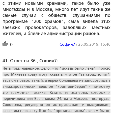
с этими новыми храмами, такое было уже
многажды и в Москве, много лет идут такие же
самые случаи с обществ. слушаниями по
программе "200 храмов", сама видела этих
заезжих провокаторов, заводящих местных
жителей, и блеяние администрации района.
София7
/
25.05.2019, 15:46
0
41. Ответ на 36., София7:
Не в том, наверное, дело, что "искать было лень", просто
про Михеева сразу могут сказать, что он "за своих топит",
ведь он православный, а еврея Соловьева не заподозришь в
ангажированности, ведь он "криптолиберал" - по-моему,
это грамотная тактика. Кстати, те эксперты, которых я
перечислила для Вас в комм. 24, да и Михеев, - все друзья
Соловьева, регулярно он их приглашает и выслушивает,
давая им площадку. Был бы "прозападником", зачем бы он