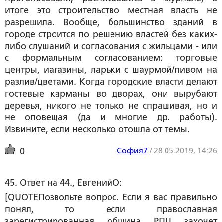
итоге это строительство местная власть не
разрешила. Вообще, большинство зданий в
городе строится по решению властей без каких-
либо слушаний и согласования с жильцами - или
с формальным согласованием: торговые
центры, иагазины, ларьки с шаурмой/пивом на
разлив/цветами. Когда городские власти делают
гостевые карманы во дворах, они вырубают
деревья, никого не только не спрашивая, но и
не оповещая (да и многие др. работы).
Извините, если несколько отошла от темы.
София7
/
28.05.2019, 14:26
0
45. Ответ на 44., ЕвгенийО:
[QUOТЕПозвольте вопрос. Если я вас правильно
понял, то если православная
зарегистрированная община РПЦ захочет