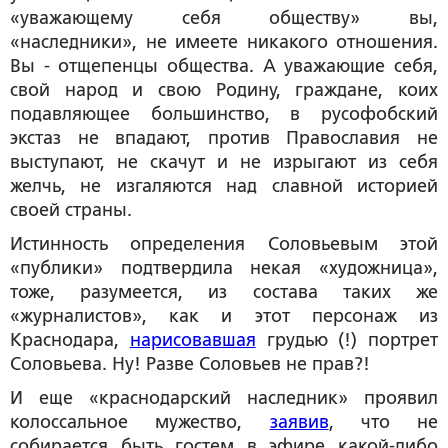
«уважающему себя обществу» вы,
«наследники», не имеете никакого отношения.
Вы - отщепенцы общества. А уважающие себя,
свой народ и свою Родину, граждане, коих
подавляющее большинство, в русофобский
экстаз не впадают, против Православия не
выступают, не скачут и не изрыгают из себя
желчь, не изгаляются над славной историей
своей страны.
Истинность определения Соловьевым этой
«публики» подтвердила некая «художница»,
тоже, разумеется, из состава таких же
«журналистов», как и этот персонаж из
Краснодара,
нарисовавшая
грудью (!) портрет
Соловьева. Ну! Разве Соловьев не прав?!
И еще «краснодарский наследник» проявил
колоссальное мужество,
заявив
, что не
собирается быть гостем в эфире какой-либо