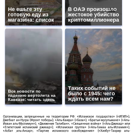
Не ешьте эту
В ОАЭ произошло
готовую еду из
жестокое убийство
магазина: список
криптомиллионера
Таких событий не
Все новости по
было с 1945: чего
падению вертолета на
ждать всем нам?
Кавказе: читать здесь
Организации, запрещенные на территории РФ: «Исламское государство» («ИГИЛ»);
Джебхат ан-Нусра (Фронт победы); «Аль-Каида» («База»); «Братья-мусульмане» («Аль-
Ихван аль-Муслимун»); «Движение Талибан»; «Священная война» («Аль-Джихад» или
«Египетский исламский джихад»); «Исламская группа» («Аль-Гамаа аль-Исламия»);
«Асбат аль-Ансар»; «Партия исламского освобождения» («Хизбут-Тахрир аль-