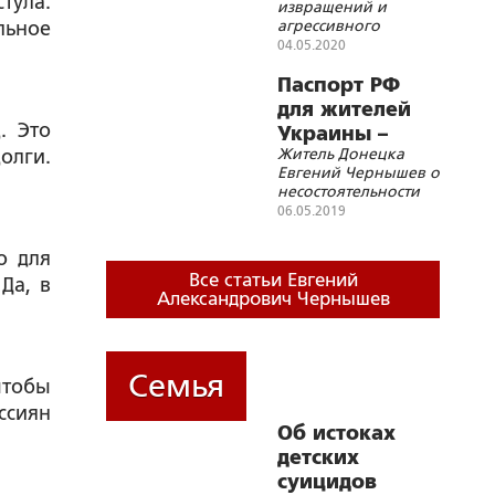
стула.
извращений и
насилии»?
агрессивного
льное
феминизма
04.05.2020
эксплуатирует образ
угнетенной
Паспорт РФ
женщины с целью
для жителей
уничтожения семьи
. Это
Украины –
Житель Донецка
олги.
воссоединение
Евгений Чернышев о
Русского
несостоятельности
народа
аргументов
06.05.2019
критиков
знаменитого Указа
о для
Владимира Путина
Все статьи Евгений
Да, в
Александрович Чернышев
Семья
чтобы
ссиян
Об истоках
детских
суицидов