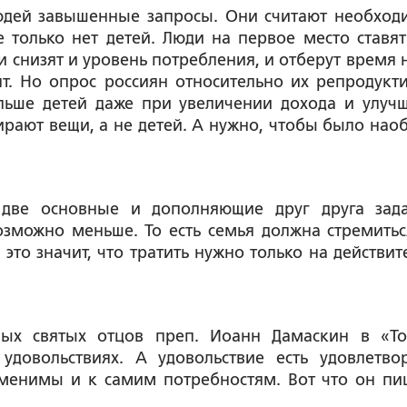
людей завышенные запросы. Они считают необхо
е только нет детей. Люди на первое место ставят
ти снизят и уровень потребления, и отберут время 
ят. Но опрос россиян относительно их репродукт
ольше детей даже при увеличении дохода и улуч
ирают вещи, а не детей. А нужно, чтобы было наоб
 две основные и дополняющие друг друга зад
озможно меньше. То есть семья должна стремитьс
это значит, что тратить нужно только на действит
ных святых отцов преп. Иоанн Дамаскин в «Т
довольствиях. А удовольствие есть удовлетво
именимы и к самим потребностям. Вот что он пи