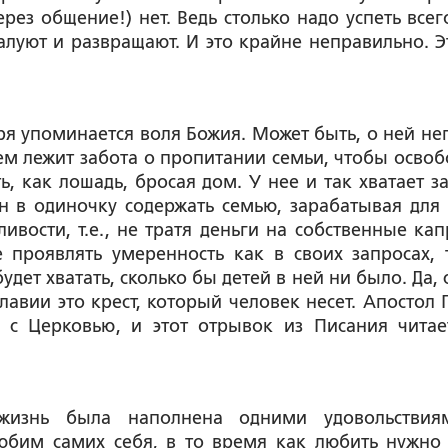
рез общение!) нет. Ведь столько надо успеть всег
балуют и развращают. И это крайне неправильно. Э
зря упоминается воля Божия. Может быть, о ней не
нем лежит забота о пропитании семьи, чтобы освоб
, как лошадь, бросая дом. У нее и так хватает за
 в одиночку содержать семью, зарабатывая для 
ивости, т.е., не тратя деньги на собственные кап
 проявлять умеренность как в своих запросах, 
будет хватать, сколько бы детей в ней ни было. Да,
ославии это крест, который человек несет. Апостол
 с Церковью, и этот отрывок из Писания читае
жизнь была наполнена одними удовольстви
бим самих себя, в то время как любить нужно 