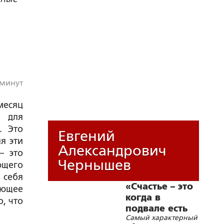
 минут
месяц
к для
. Это
Евгений
я эти
Александрович
– это
Чернышев
ющего
 себя
«Счастье – это
ующее
когда в
, что
подвале есть
Самый характерный
вода»