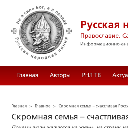
Русская 
Православие. С
Информационно-ана
Главная
Авторы
РНЛ ТВ
Акту
Главная
>
Главное
>
Скромная семья – счастливая Росс
Скромная семья – счастлива
Почему люди жалуются на жизнь, на страну, на