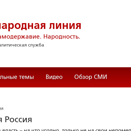
народная линия
амодержавие. Народность.
литическая служба
альные темы
Видео
Обзор СМИ
ия
я Россия
 власть – на что угодно, только не на свои непоме