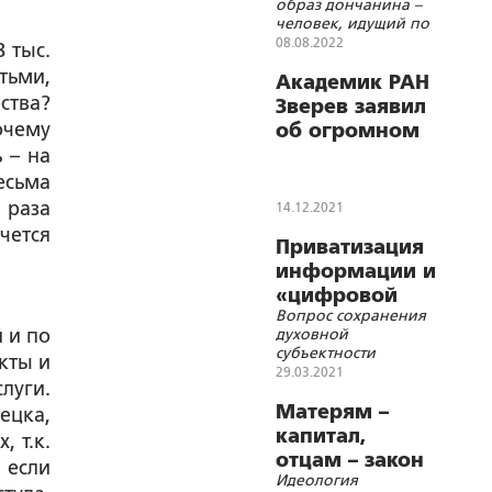
образ дончанина –
человек, идущий по
улице с несколькими
08.08.2022
 тыс.
пластиковыми
тьми,
бутылями
Академик РАН
ства?
Зверев заявил
очему
об огромном
числе тяжелых
 – на
осложнений
есьма
после ковид-
а раза
14.12.2021
вакцинации
очется
Приватизация
информации и
«цифровой
Вопрос сохранения
плебс»
 и по
духовной
субъектности
кты и
человека является и
29.03.2021
луги.
вопросом
выживания
Матерям –
ецка,
человека как
капитал,
, т.к.
биологического
отцам – закон
вида
 если
Идеология
о «семейном