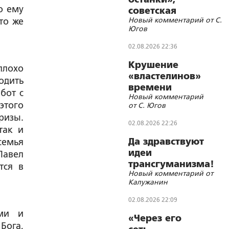
о ему
советская
Новый комментарий от С.
то же
символика и
Югов
цифровизации
02.08.2026 22:36
Крушение
плохо
«властелинов»
одить
времени
бот с
Новый комментарий
этого
от С. Югов
ризы.
02.08.2026 22:26
так и
Да здравствуют
 семья
идеи
 Павел
трансгуманизма!
тся в
Новый комментарий от
Калужанин
02.08.2026 22:09
ями и
«Через его
Бога,