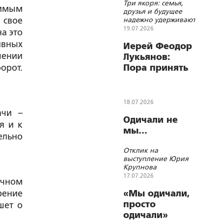
Три якоря: семья,
димым
друзья и будущее
 свое
надежно удерживают
ребенка в этой
19.07.2026
на это
жизни
ивных
Иерей Феодор
шении
Лукьянов:
орот.
Пора принять
федеральный
закон о
биоэтике
18.07.2026
ачи –
Одичали не
я и к
мы…
ельно
Отклик на
выступление Юрия
Крупнова
17.07.2026
очном
рение
«Мы одичали,
просто
шет о
одичали»