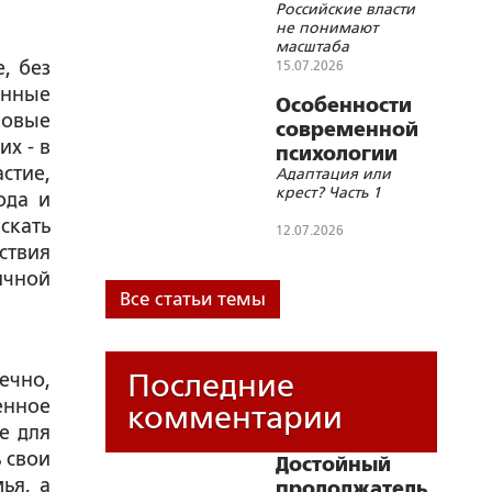
Российские власти
не понимают
масштаба
демографической
, без
15.07.2026
катастрофы
енные
Особенности
ловые
современной
х - в
психологии
стие,
Адаптация или
крест? Часть 1
ода и
скать
12.07.2026
ствия
ичной
Все статьи темы
Последние
ечно,
енное
комментарии
е для
 свои
Достойный
ья, а
продолжатель