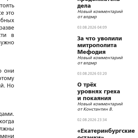
тоять
дела
Новый комментарий
Губельмана-
е это
от влдмр
Ярославского
ебных
разве
03.08.2026 04:09
сти в
За что уволили
нужно
митрополита
Мефодия
Новый комментарий
(Немцова)?
от влдмр
о они
03.08.2026 03:20
отому
О трёх
й. Но
уровнях греха
и покаяния
Новый комментарий
от Константин В.
дами.
02.08.2026 23:34
когда
олжны
«Екатеринбургские
емени
останки»,