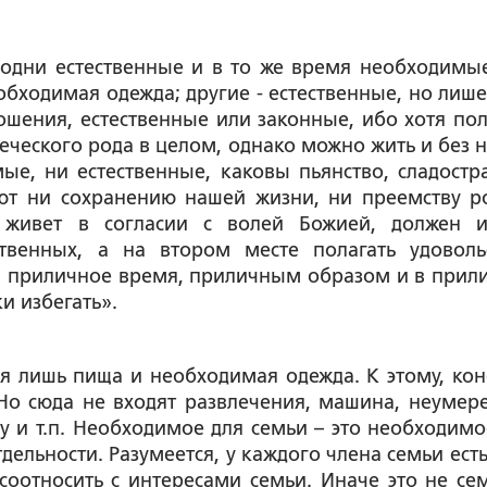
, одни естественные и в то же время необходимые
бходимая одежда; другие - естественные, но лиш
ошения, естественные или законные, ибо хотя по
ческого рода в целом, однако можно жить и без ни
мые, ни естественные, каковы пьянство, сладостра
уют ни сохранению нашей жизни, ни преемству р
о живет в согласии с волей Божией, должен и
твенных, а на втором месте полагать удоволь
 в приличное время, приличным образом и в прил
и избегать».
я лишь пища и необходимая одежда. К этому, кон
Но сюда не входят развлечения, машина, неумер
 и т.п. Необходимое для семьи – это необходимо
дельности. Разумеется, у каждого члена семьи есть
оотносить с интересами семьи. Иначе это не сем