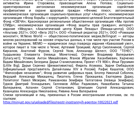
активистка Ирина Сторожева; правозащитник Алена Попова; Социально-
ориентированная автономная некоммерческая организация содействия
профилактике и охране здоровья граждан «Феникс плюс»; автономная
некоммерческая организация социально-правовых услуг «Акцент»; некоммерческая
организация «Фонд борьбы с коррупцией»; программно-целевой Благотворительный
Фонд «СВЕЧА»; Красноярская региональная общественная организация «Мы против
СПИДа»; некоммерческая организация «Фонд защиты прав граждан»; интернет-
издание «Медуза»; «Аналитический центр Юрия Левады» (Левада-центр); ООО
«Альтаир 2021»; ООО «Вега 2021»; ООО «Главный редактор 2021»; ООО «Ромашки
монолит»; M.News World — общественно-политическое медиа;Bellingcat — авторы
многих расследований на основе открытых данных, в том числе про участие России в
войне на Украине; МЕМО — юридическое лицо главреда издания «Кавказский узел»,
которое пишет в том числе о Чечне; Артемий Троицкий; Артур Смолянинов; Сергей
Кирсанов; Анатолий Фурсов; Сергей Ухов; Александр Шелест; ООО "ТЕНЕС";
Гырдымова Елизавета (певица Монеточка); Осечкин Владимир Валерьевич
(Гулагу.нет); Устимов Антон Михайлович; Яганов Ибрагим Хасанбиевич; Харченко
Вадим Михайлович; Беседина Дарья Станиславовна; Проект «T9 NSK»; Илья Прусикин
(Little Big); Дарья Серенко (фемактивистка); Фидель Агумава; Эрдни Омбадыков
(официальный представитель Далай-ламы XIV в России); Рафис Кашапов; ООО
"Философия ненасилия"; Фонд развития цифровых прав; Блогер Николай Соболев;
Ведущий Александр Макашенц; Писатель Елена Прокашева; Екатерина Дудко;
Политолог Павел Мезерин; Рамазанова Земфира Талгатовна (певица Земфира);
Гудков Дмитрий Геннадьевич; Галлямов Аббас Радикович; Намазбаева Татьяна
Валерьевна; Асланян Сергей Степанович; Шпилькин Сергей Александрович;
Казанцева Александра Николаевна; Ривина Анна Валерьевна
Списки организаций и лиц, признанных в России иностранными агентами, см. по
ссылкам:
https://minjust.gov.ru/uploaded/files/reestr-inostrannyih-agentov-10022023.pdf