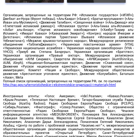
Организации, запрещенные на территории РФ: «Исламское государство» («ИГИЛ»);
Джебхат ан-Нусра (Фронт победы); «Аль-Каида» («База»); «Братья-мусульмане» («Аль-
Ихван аль-Муслимун»); «Движение Талибан»; «Священная война» («Аль-Джихад» или
«Египетский исламский джихад»); «Исламская группа» («Аль-Гамаа аль-Исламия»);
«Асбат аль-Ансар»; «Партия исламского освобождения» («Хизбут-Тахрир аль-
Ислами»); «Имарат Кавказ» («Кавказский Эмират»); «Конгресс народов Ичкерии и
Дагестана»; «Исламская партия Туркестана» (бывшее «Исламское движение
Узбекистана»); «Меджлис крымско-татарского народа»; Международное религиозное
объединение «ТаблигиДжамаат»; «Украинская повстанческая армия» (УПА);
«Украинская национальная ассамблея – Украинская народная самооборона» (УНА -
УНСО); «Тризуб им. Степана Бандеры»; Украинская организация «Братство»;
Украинская организация «Правый сектор»; Международное религиозное
объединение «АУМ Синрике»; Свидетели Иеговы; «АУМСинрике» (AumShinrikyo,
AUM, Aleph); «Национал-большевистская партия»; Движение «Славянский союз»;
Движения «Русское национальное единство»; «Движение против нелегальной
иммиграции»; Комитет «Нация и Свобода»; Международное общественное
движение «Арестантское уголовное единство»; Движение «Колумбайн»; Батальон
«Азов»; Meta
Полный список организаций, запрещенных на территории РФ, см. по ссылкам:
http://nac.gov.ru/terroristicheskie-i-ekstremistskie-organizacii-i-materialy.html
Иностранные агенты: «Голос Америки»; «Idel.Реалии»; «Кавказ.Реалии»;
«Крым.Реалии»; «Телеканал Настоящее Время»; Татаро-башкирская служба Радио
Свобода (Azatliq Radiosi); Радио Свободная Европа/Радио Свобода (PCE/PC);
«Сибирь.Реалии»; «Фактограф»; «Север.Реалии»; Общество с ограниченной
ответственностью «Радио Свободная Европа/Радио Свобода»; Чешское
информационное агентство «MEDIUM-ORIENT»; Пономарев Лев Александрович;
Савицкая Людмила Алексеевна; Маркелов Сергей Евгеньевич; Камалягин Денис
Николаевич; Апахончич Дарья Александровна; Понасенков Евгений Николаевич;
Альбац; «Центр по работе с проблемой насилия "Насилию.нет"»; межрегиональная
общественная организация реализации социально-просветительских инициатив и
образовательных проектов «Открытый Петербург»; Санкт-Петербургский
благотворительный фонд «Гуманитарное действие»; Мирон Федоров; (Oxxxymiron);