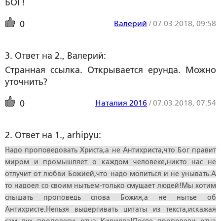
БОГ!
Валерий
/
07.03.2018, 09:58
0
3. Ответ на 2., Валерий:
Странная ссылка. Открывается ерунда. Можно
уточнить?
Наталия 2016
/
07.03.2018, 07:54
0
2. Ответ на 1., arhipyu:
Надо проповедовать Христа,а не Антихриста,что Бог правит
миром и промышляет о каждом человеке,никто нас не
отлучит от любви Божией,что надо молиться и не унывать.А
то надоел со своим нытьем-только смущает людей!Мы хотим
слышать проповедь слова Божия,а не нытье об
Антихристе.Нельзя выдергивать цитаты из текста,искажая
сам дух проповеди отца Кирилла!После проповеди отца