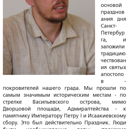
основой
празднов
ания дня
Санкт-
Петербур
га, и
заложили
традицию
чествован
ия святых
апостоло
в -
покровителей нашего града. Мы прошли по
самым значимым историческим местам - по
стрелке Васильевского острова, мимо
Дворцовой площади, Адмиралтейства - к
памятнику Императору Петру I и Исаакиевскому
сбору. Это был действительно Праздник. Люди