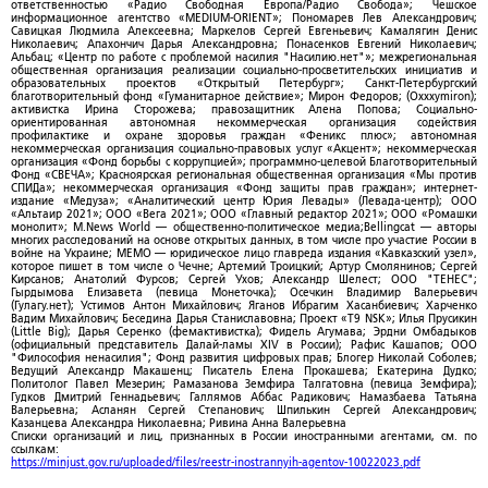
ответственностью «Радио Свободная Европа/Радио Свобода»; Чешское
информационное агентство «MEDIUM-ORIENT»; Пономарев Лев Александрович;
Савицкая Людмила Алексеевна; Маркелов Сергей Евгеньевич; Камалягин Денис
Николаевич; Апахончич Дарья Александровна; Понасенков Евгений Николаевич;
Альбац; «Центр по работе с проблемой насилия "Насилию.нет"»; межрегиональная
общественная организация реализации социально-просветительских инициатив и
образовательных проектов «Открытый Петербург»; Санкт-Петербургский
благотворительный фонд «Гуманитарное действие»; Мирон Федоров; (Oxxxymiron);
активистка Ирина Сторожева; правозащитник Алена Попова; Социально-
ориентированная автономная некоммерческая организация содействия
профилактике и охране здоровья граждан «Феникс плюс»; автономная
некоммерческая организация социально-правовых услуг «Акцент»; некоммерческая
организация «Фонд борьбы с коррупцией»; программно-целевой Благотворительный
Фонд «СВЕЧА»; Красноярская региональная общественная организация «Мы против
СПИДа»; некоммерческая организация «Фонд защиты прав граждан»; интернет-
издание «Медуза»; «Аналитический центр Юрия Левады» (Левада-центр); ООО
«Альтаир 2021»; ООО «Вега 2021»; ООО «Главный редактор 2021»; ООО «Ромашки
монолит»; M.News World — общественно-политическое медиа;Bellingcat — авторы
многих расследований на основе открытых данных, в том числе про участие России в
войне на Украине; МЕМО — юридическое лицо главреда издания «Кавказский узел»,
которое пишет в том числе о Чечне; Артемий Троицкий; Артур Смолянинов; Сергей
Кирсанов; Анатолий Фурсов; Сергей Ухов; Александр Шелест; ООО "ТЕНЕС";
Гырдымова Елизавета (певица Монеточка); Осечкин Владимир Валерьевич
(Гулагу.нет); Устимов Антон Михайлович; Яганов Ибрагим Хасанбиевич; Харченко
Вадим Михайлович; Беседина Дарья Станиславовна; Проект «T9 NSK»; Илья Прусикин
(Little Big); Дарья Серенко (фемактивистка); Фидель Агумава; Эрдни Омбадыков
(официальный представитель Далай-ламы XIV в России); Рафис Кашапов; ООО
"Философия ненасилия"; Фонд развития цифровых прав; Блогер Николай Соболев;
Ведущий Александр Макашенц; Писатель Елена Прокашева; Екатерина Дудко;
Политолог Павел Мезерин; Рамазанова Земфира Талгатовна (певица Земфира);
Гудков Дмитрий Геннадьевич; Галлямов Аббас Радикович; Намазбаева Татьяна
Валерьевна; Асланян Сергей Степанович; Шпилькин Сергей Александрович;
Казанцева Александра Николаевна; Ривина Анна Валерьевна
Списки организаций и лиц, признанных в России иностранными агентами, см. по
ссылкам:
https://minjust.gov.ru/uploaded/files/reestr-inostrannyih-agentov-10022023.pdf