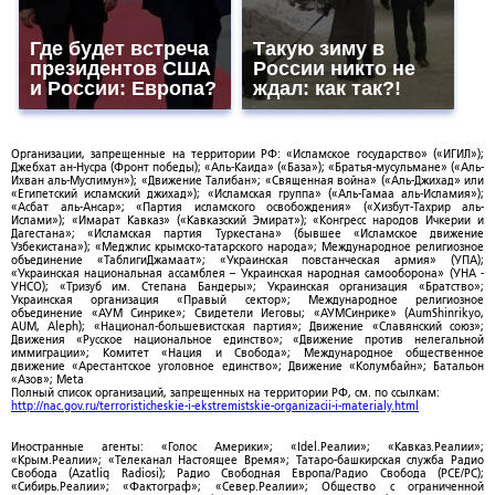
Где будет встреча
Такую зиму в
президентов США
России никто не
и России: Европа?
ждал: как так?!
Организации, запрещенные на территории РФ: «Исламское государство» («ИГИЛ»);
Джебхат ан-Нусра (Фронт победы); «Аль-Каида» («База»); «Братья-мусульмане» («Аль-
Ихван аль-Муслимун»); «Движение Талибан»; «Священная война» («Аль-Джихад» или
«Египетский исламский джихад»); «Исламская группа» («Аль-Гамаа аль-Исламия»);
«Асбат аль-Ансар»; «Партия исламского освобождения» («Хизбут-Тахрир аль-
Ислами»); «Имарат Кавказ» («Кавказский Эмират»); «Конгресс народов Ичкерии и
Дагестана»; «Исламская партия Туркестана» (бывшее «Исламское движение
Узбекистана»); «Меджлис крымско-татарского народа»; Международное религиозное
объединение «ТаблигиДжамаат»; «Украинская повстанческая армия» (УПА);
«Украинская национальная ассамблея – Украинская народная самооборона» (УНА -
УНСО); «Тризуб им. Степана Бандеры»; Украинская организация «Братство»;
Украинская организация «Правый сектор»; Международное религиозное
объединение «АУМ Синрике»; Свидетели Иеговы; «АУМСинрике» (AumShinrikyo,
AUM, Aleph); «Национал-большевистская партия»; Движение «Славянский союз»;
Движения «Русское национальное единство»; «Движение против нелегальной
иммиграции»; Комитет «Нация и Свобода»; Международное общественное
движение «Арестантское уголовное единство»; Движение «Колумбайн»; Батальон
«Азов»; Meta
Полный список организаций, запрещенных на территории РФ, см. по ссылкам:
http://nac.gov.ru/terroristicheskie-i-ekstremistskie-organizacii-i-materialy.html
Иностранные агенты: «Голос Америки»; «Idel.Реалии»; «Кавказ.Реалии»;
«Крым.Реалии»; «Телеканал Настоящее Время»; Татаро-башкирская служба Радио
Свобода (Azatliq Radiosi); Радио Свободная Европа/Радио Свобода (PCE/PC);
«Сибирь.Реалии»; «Фактограф»; «Север.Реалии»; Общество с ограниченной