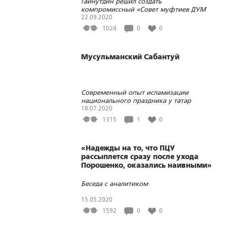
Гайнутдин решил создать
компромиссный «Совет муфтиев ДУМ
РФ»; вопрос в том, одобрят ли эту
22.09.2020
инициативу региональные муфтии
1024
0
0
Мусульманский Сабантуй
Современный опыт исламизации
национального праздника у татар
Поволжья
18.07.2020
1315
1
0
«Надежды на то, что ПЦУ
рассыплется сразу после ухода
Порошенко, оказались наивными»
Беседа с аналитиком
15.05.2020
1592
0
0