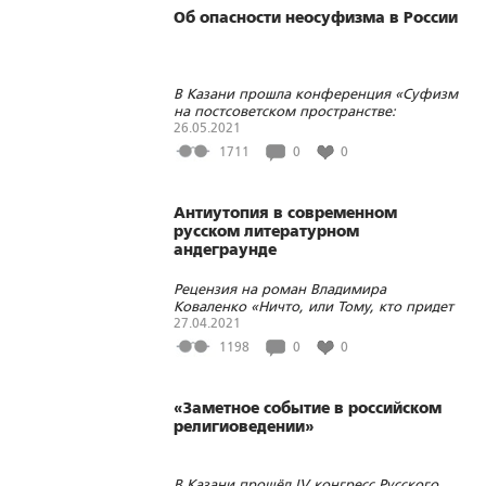
Об опасности неосуфизма в России
В Казани прошла конференция «Суфизм
на постсоветском пространстве:
современное положение и историческая
26.05.2021
преемственность»
1711
0
0
Антиутопия в современном
русском литературном
андеграунде
Рецензия на роман Владимира
Коваленко «Ничто, или Тому, кто придет
после» (М.: Magreb, 2021. - 160 с.)
27.04.2021
1198
0
0
«Заметное событие в российском
религиоведении»
В Казани прошёл IV конгресс Русского