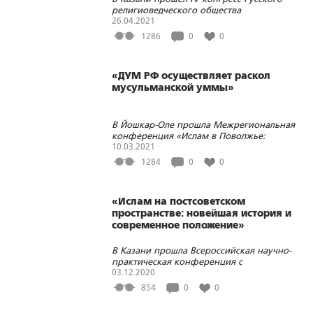
религиоведческого общества
26.04.2021
1286
0
0
«ДУМ РФ осуществляет раскол
мусульманской уммы»
В Йошкар-Оле прошла Межрегиональная
конференция «Ислам в Поволжье:
традиционные ценности, вызовы,
10.03.2021
перспективы»
1284
0
0
«Ислам на постсоветском
пространстве: новейшая история и
современное положение»
В Казани прошла Всероссийская научно-
практическая конференция с
международным участием, посвященная
03.12.2020
30-летию Центра исламской культуры
854
0
0
«Иман»