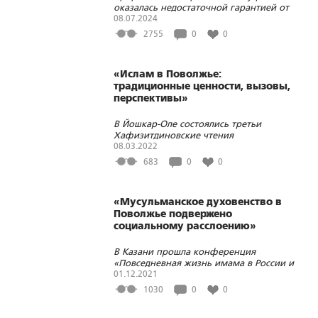
оказалась недостаточной гарантией от
преследования конкурентов
08.07.2024
2755
0
0
«Ислам в Поволжье:
традиционные ценности, вызовы,
перспективы»
В Йошкар-Оле состоялись третьи
Хафизитдиновские чтения
08.03.2022
683
0
0
«Мусульманское духовенство в
Поволжье подвержено
социальному расслоению»
В Казани прошла конференция
«Повседневная жизнь имама в России и
его место в развитии исламской
01.12.2021
культуры населения: исторический опыт
1030
0
0
и современное положение»