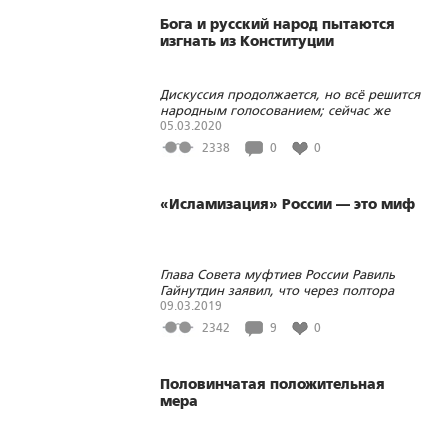
Бога и русский народ пытаются
изгнать из Конституции
Дискуссия продолжается, но всё решится
народным голосованием; сейчас же
должна вестись разъяснительная работа
05.03.2020
2338
0
0
«Исламизация» России — это миф
Глава Совета муфтиев России Равиль
Гайнутдин заявил, что через полтора
десятка лет до 30% населения России
09.03.2019
будут составлять мусульмане
2342
9
0
Половинчатая положительная
мера