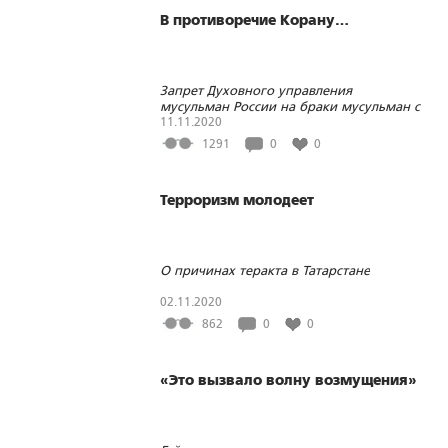
В противоречие Корану…
Запрет Духовного управления
мусульман России на браки мусульман с
немусульманками не повлечёт никаких
11.11.2020
последствий и не повлияет на желание
1291
0
0
людей разных вероисповеданий вступать
в брак
Терроризм молодеет
О причинах теракта в Татарстане
02.11.2020
862
0
0
«Это вызвало волну возмущения»