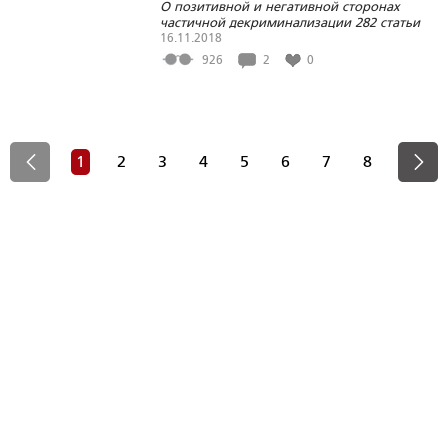
О позитивной и негативной сторонах
частичной декриминализации 282 статьи
УК РФ
16.11.2018
926
2
0
1
2
3
4
5
6
7
8