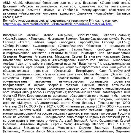
AUM, Aleph); «Национал-большевистская партия»; Движение «Славянский союз»;
Движения «Русское национальное единство»; «Движение против нелегальной
иммиграции»; Комитет «Нация и Свобода»; Международное общественное
движение «Арестантское уголовное единство»; Движение «Колумбайн»; Батальон
«Азов»; Meta
Полный список организаций, запрещенных на территории РФ, см. по ссылкам:
http://nac.gov.ru/terroristicheskie-i-ekstremistskie-organizacii-i-materialy.html
Иностранные агенты: «Голос Америки»; «Idel.Реалии»; «Кавказ.Реалии»;
«Крым.Реалии»; «Телеканал Настоящее Время»; Татаро-башкирская служба Радио
Свобода (Azatliq Radiosi); Радио Свободная Европа/Радио Свобода (PCE/PC);
«Сибирь.Реалии»; «Фактограф»; «Север.Реалии»; Общество с ограниченной
ответственностью «Радио Свободная Европа/Радио Свобода»; Чешское
информационное агентство «MEDIUM-ORIENT»; Пономарев Лев Александрович;
Савицкая Людмила Алексеевна; Маркелов Сергей Евгеньевич; Камалягин Денис
Николаевич; Апахончич Дарья Александровна; Понасенков Евгений Николаевич;
Альбац; «Центр по работе с проблемой насилия "Насилию.нет"»; межрегиональная
общественная организация реализации социально-просветительских инициатив и
образовательных проектов «Открытый Петербург»; Санкт-Петербургский
благотворительный фонд «Гуманитарное действие»; Мирон Федоров; (Oxxxymiron);
активистка Ирина Сторожева; правозащитник Алена Попова; Социально-
ориентированная автономная некоммерческая организация содействия
профилактике и охране здоровья граждан «Феникс плюс»; автономная
некоммерческая организация социально-правовых услуг «Акцент»; некоммерческая
организация «Фонд борьбы с коррупцией»; программно-целевой Благотворительный
Фонд «СВЕЧА»; Красноярская региональная общественная организация «Мы против
СПИДа»; некоммерческая организация «Фонд защиты прав граждан»; интернет-
издание «Медуза»; «Аналитический центр Юрия Левады» (Левада-центр); ООО
«Альтаир 2021»; ООО «Вега 2021»; ООО «Главный редактор 2021»; ООО «Ромашки
монолит»; M.News World — общественно-политическое медиа;Bellingcat — авторы
многих расследований на основе открытых данных, в том числе про участие России в
войне на Украине; МЕМО — юридическое лицо главреда издания «Кавказский узел»,
которое пишет в том числе о Чечне; Артемий Троицкий; Артур Смолянинов; Сергей
Кирсанов; Анатолий Фурсов; Сергей Ухов; Александр Шелест; ООО "ТЕНЕС";
Гырдымова Елизавета (певица Монеточка); Осечкин Владимир Валерьевич
(Гулагу.нет); Устимов Антон Михайлович; Яганов Ибрагим Хасанбиевич; Харченко