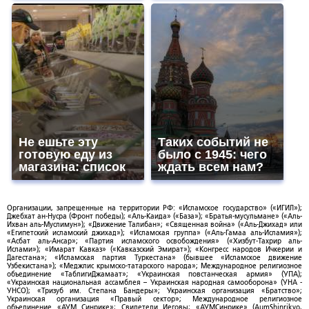
Не ешьте эту
Таких событий не
готовую еду из
было с 1945: чего
магазина: список
ждать всем нам?
Организации, запрещенные на территории РФ: «Исламское государство» («ИГИЛ»);
Джебхат ан-Нусра (Фронт победы); «Аль-Каида» («База»); «Братья-мусульмане» («Аль-
Ихван аль-Муслимун»); «Движение Талибан»; «Священная война» («Аль-Джихад» или
«Египетский исламский джихад»); «Исламская группа» («Аль-Гамаа аль-Исламия»);
«Асбат аль-Ансар»; «Партия исламского освобождения» («Хизбут-Тахрир аль-
Ислами»); «Имарат Кавказ» («Кавказский Эмират»); «Конгресс народов Ичкерии и
Дагестана»; «Исламская партия Туркестана» (бывшее «Исламское движение
Узбекистана»); «Меджлис крымско-татарского народа»; Международное религиозное
объединение «ТаблигиДжамаат»; «Украинская повстанческая армия» (УПА);
«Украинская национальная ассамблея – Украинская народная самооборона» (УНА -
УНСО); «Тризуб им. Степана Бандеры»; Украинская организация «Братство»;
Украинская организация «Правый сектор»; Международное религиозное
объединение «АУМ Синрике»; Свидетели Иеговы; «АУМСинрике» (AumShinrikyo,