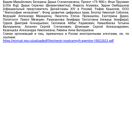
Вадим Михайлович; Беседина Дарья Станиславовна; Проект «T9 NSK»; Илья Прусикин
(Little Big); Дарья Серенко (фемактивистка); Фидель Агумава; Эрдни Омбадыков
(официальный представитель Далай-ламы XIV в России); Рафис Кашапов; ООО
"Философия ненасилия"; Фонд развития цифровых прав; Блогер Николай Соболев;
Ведущий Александр Макашенц; Писатель Елена Прокашева; Екатерина Дудко;
Политолог Павел Мезерин; Рамазанова Земфира Талгатовна (певица Земфира);
Гудков Дмитрий Геннадьевич; Галлямов Аббас Радикович; Намазбаева Татьяна
Валерьевна; Асланян Сергей Степанович; Шпилькин Сергей Александрович;
Казанцева Александра Николаевна; Ривина Анна Валерьевна
Списки организаций и лиц, признанных в России иностранными агентами, см. по
ссылкам:
https://minjust.gov.ru/uploaded/files/reestr-inostrannyih-agentov-10022023.pdf