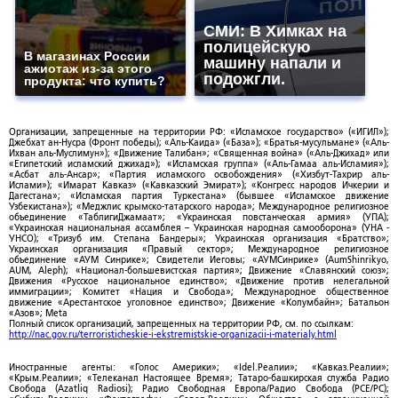
СМИ: В Химках на
полицейскую
В магазинах России
машину напали и
ажиотаж из-за этого
подожгли.
продукта: что купить?
Организации, запрещенные на территории РФ: «Исламское государство» («ИГИЛ»);
Джебхат ан-Нусра (Фронт победы); «Аль-Каида» («База»); «Братья-мусульмане» («Аль-
Ихван аль-Муслимун»); «Движение Талибан»; «Священная война» («Аль-Джихад» или
«Египетский исламский джихад»); «Исламская группа» («Аль-Гамаа аль-Исламия»);
«Асбат аль-Ансар»; «Партия исламского освобождения» («Хизбут-Тахрир аль-
Ислами»); «Имарат Кавказ» («Кавказский Эмират»); «Конгресс народов Ичкерии и
Дагестана»; «Исламская партия Туркестана» (бывшее «Исламское движение
Узбекистана»); «Меджлис крымско-татарского народа»; Международное религиозное
объединение «ТаблигиДжамаат»; «Украинская повстанческая армия» (УПА);
«Украинская национальная ассамблея – Украинская народная самооборона» (УНА -
УНСО); «Тризуб им. Степана Бандеры»; Украинская организация «Братство»;
Украинская организация «Правый сектор»; Международное религиозное
объединение «АУМ Синрике»; Свидетели Иеговы; «АУМСинрике» (AumShinrikyo,
AUM, Aleph); «Национал-большевистская партия»; Движение «Славянский союз»;
Движения «Русское национальное единство»; «Движение против нелегальной
иммиграции»; Комитет «Нация и Свобода»; Международное общественное
движение «Арестантское уголовное единство»; Движение «Колумбайн»; Батальон
«Азов»; Meta
Полный список организаций, запрещенных на территории РФ, см. по ссылкам:
http://nac.gov.ru/terroristicheskie-i-ekstremistskie-organizacii-i-materialy.html
Иностранные агенты: «Голос Америки»; «Idel.Реалии»; «Кавказ.Реалии»;
«Крым.Реалии»; «Телеканал Настоящее Время»; Татаро-башкирская служба Радио
Свобода (Azatliq Radiosi); Радио Свободная Европа/Радио Свобода (PCE/PC);