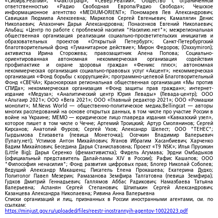
«Сибирь.Реалии»; «Фактограф»; «Север.Реалии»; Общество с ограниченной
ответственностью «Радио Свободная Европа/Радио Свобода»; Чешское
информационное агентство «MEDIUM-ORIENT»; Пономарев Лев Александрович;
Савицкая Людмила Алексеевна; Маркелов Сергей Евгеньевич; Камалягин Денис
Николаевич; Апахончич Дарья Александровна; Понасенков Евгений Николаевич;
Альбац; «Центр по работе с проблемой насилия "Насилию.нет"»; межрегиональная
общественная организация реализации социально-просветительских инициатив и
образовательных проектов «Открытый Петербург»; Санкт-Петербургский
благотворительный фонд «Гуманитарное действие»; Мирон Федоров; (Oxxxymiron);
активистка Ирина Сторожева; правозащитник Алена Попова; Социально-
ориентированная автономная некоммерческая организация содействия
профилактике и охране здоровья граждан «Феникс плюс»; автономная
некоммерческая организация социально-правовых услуг «Акцент»; некоммерческая
организация «Фонд борьбы с коррупцией»; программно-целевой Благотворительный
Фонд «СВЕЧА»; Красноярская региональная общественная организация «Мы против
СПИДа»; некоммерческая организация «Фонд защиты прав граждан»; интернет-
издание «Медуза»; «Аналитический центр Юрия Левады» (Левада-центр); ООО
«Альтаир 2021»; ООО «Вега 2021»; ООО «Главный редактор 2021»; ООО «Ромашки
монолит»; M.News World — общественно-политическое медиа;Bellingcat — авторы
многих расследований на основе открытых данных, в том числе про участие России в
войне на Украине; МЕМО — юридическое лицо главреда издания «Кавказский узел»,
которое пишет в том числе о Чечне; Артемий Троицкий; Артур Смолянинов; Сергей
Кирсанов; Анатолий Фурсов; Сергей Ухов; Александр Шелест; ООО "ТЕНЕС";
Гырдымова Елизавета (певица Монеточка); Осечкин Владимир Валерьевич
(Гулагу.нет); Устимов Антон Михайлович; Яганов Ибрагим Хасанбиевич; Харченко
Вадим Михайлович; Беседина Дарья Станиславовна; Проект «T9 NSK»; Илья Прусикин
(Little Big); Дарья Серенко (фемактивистка); Фидель Агумава; Эрдни Омбадыков
(официальный представитель Далай-ламы XIV в России); Рафис Кашапов; ООО
"Философия ненасилия"; Фонд развития цифровых прав; Блогер Николай Соболев;
Ведущий Александр Макашенц; Писатель Елена Прокашева; Екатерина Дудко;
Политолог Павел Мезерин; Рамазанова Земфира Талгатовна (певица Земфира);
Гудков Дмитрий Геннадьевич; Галлямов Аббас Радикович; Намазбаева Татьяна
Валерьевна; Асланян Сергей Степанович; Шпилькин Сергей Александрович;
Казанцева Александра Николаевна; Ривина Анна Валерьевна
Списки организаций и лиц, признанных в России иностранными агентами, см. по
ссылкам:
https://minjust.gov.ru/uploaded/files/reestr-inostrannyih-agentov-10022023.pdf