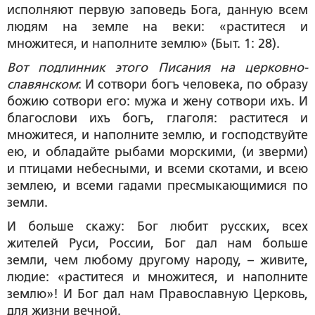
исполняют первую заповедь Бога, данную всем
людям на земле на веки: «раститеся и
множитеся, и наполните землю» (Быт. 1: 28).
Вот подлинник этого Писания на церковно-
славянском
: И сотвори богъ человека, по образу
божию сотвори его: мужа и жену сотвори ихъ. И
благослови ихъ богъ, глаголя: раститеся и
множитеся, и наполните землю, и господствуйте
ею, и обладайте рыбами морскими, (и зверми)
и птицами небесными, и всеми скотами, и всею
землею, и всеми гадами пресмыкающимися по
земли.
И больше скажу: Бог любит русских, всех
жителей Руси, России, Бог дал нам больше
земли, чем любому другому народу, – живите,
людие: «раститеся и множитеся, и наполните
землю»! И Бог дал нам Православную Церковь,
для жизни вечной.