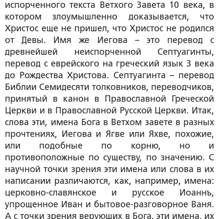
испорченного текста Ветхого Завета 10 века, в
котором злоумышленно доказывается, что
Христос еще не пришел, что Христос не родился
от Девы. Имя же Иегова – это перевод с
древнейшей неиспорченной Септуагинты,
перевод с еврейского на греческий язык 3 века
до Рождества Христова. Септуагинта – перевод
Библии Семидесяти толковников, переводчиков,
принятый в канон в Православной Греческой
Церкви и в Православной Русской Церкви. Итак,
слова эти, имена Бога в Ветхом завете в разных
прочтениях, Иегова и Ягве или Яхве, похожие,
или подобные по корню, но и
противоположные по существу, по значению. С
научной точки зрения эти имена или слова в их
написании различаются, как, например, имена:
церковно-славянское и русское Иоаннъ,
упрощенное Иван и бытовое-разговорное Ваня.
А с точки зрения верующих в Бога, эти имена, их