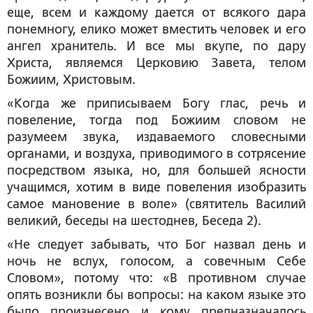
еще, всем и каждому дается от всякого дара
понемногу, елико может вместить человек и его
ангел хранитель. И все мы вкупе, по дару
Христа, являемся Церковию Завета, телом
Божиим, Христовым.
«Когда же приписываем Богу глас, речь и
повеление, тогда под Божиим словом не
разумеем звука, издаваемого словесными
органами, и воздуха, приводимого в сотрясение
посредством языка, но, для большей ясности
учащимся, хотим в виде повеления изобразить
самое мановение в воле» (святитель Василий
великий, беседы на шестоднев, Беседа 2).
«Не следует забывать, что Бог назвал день и
ночь не вслух, голосом, а совечным Себе
Словом», потому что: «В противном случае
опять возникли бы вопросы: на каком языке это
было произнесено и кому предназначалось