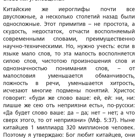
Китайские же иероглифы почти все
двусложные, а несколько столетий назад были
односложные. Этот примитив – не простота, а
скудость, недостаток, отчасти восполняемый
современными словами, преимущественно
научно-техническими. Но, нужно учесть: если в
языке мало слов, то эта малость восполняется
силою слов, чистотою произношения слов и
однозначностью понимания слов, – от
малословия уменьшается обманчивость,
ложность в речи, уменьшается хитрость,
исчезают многие подмены понятий. Христос
говорит: «буди же слово ваше: ей, ей: ни, ни:
лишше же сею отъ неприязни есть», по-русски:
«Да будет слово ваше: да – да; нет – нет; а что
сверх этого, то от неприязни» (Мф. 5:37). Ныне
китайцев 1 миллиард 320 миллионов человек.
Поэтому я утверждаю: Бог любит китайцев, они