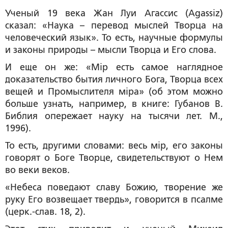
Ученый 19 века Жан Луи Агассис (Agassiz)
сказал: «Наука – перевод мыслей Творца на
человеческий язык». То есть, научные формулы
и законы природы – мысли Творца и Его слова.
И еще он же: «Мiр есть самое наглядное
доказательство бытия личного Бога, Творца всех
вещей и Промыслителя мiра» (об этом можно
больше узнать, например, в книге: Губанов В.
Библия опережает науку на тысячи лет. М.,
1996).
То есть, другими словами: весь мiр, его законы
говорят о Боге Творце, свидетельствуют о Нем
во веки веков.
«Небеса поведают славу Божию, творение же
руку Его возвещает твердь», говорится в псалме
(церк.-слав. 18, 2).