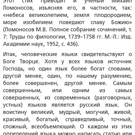
Этот стих приводит и ученый Михаил
Ломоносов, изъясняя его, в частности, так:
«небеса великолепием, земля плодородием,
море изобилием поведают славу Божию»
(Ломоносов М.В. Полное собрание сочинений, т.
7: Труды по филологии, 1739–1758 гг. М.-Л.: Изд.
Академии наук, 1952, с. 436).
Итак, человеческие языки свидетельствуют о
Боге Творце. Хотя у всех языков источник
Господь, но один язык более богат словами,
другой менее, один, по нашему разумению,
более совершенен, другой менее. Самым
совершенным, или одним из самых
совершенных, из современных (разговорных,
устных) языков является русский язык. Он
воистину великий, мудрый, могучий, живой,
красивый, богатый, справедливый, точный,
сложный, всеобъемлющий. О каждом из этих
определений языка можно написать статью или