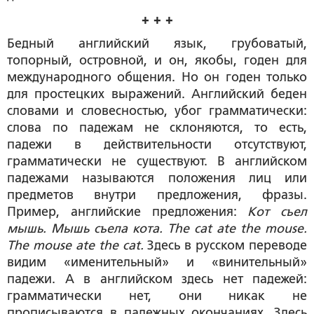
+ + +
Бедный английский язык, грубоватый,
топорный, островной, и он, якобы, годен для
международного общения. Но он годен только
для простецких выражений. Английский беден
словами и словесностью, убог грамматически:
слова по падежам не склоняются, то есть,
падежи в действительности отсутствуют,
грамматически не существуют. В английском
падежами называются положения лиц или
предметов внутри предложения, фразы.
Пример, английские предложения:
Кот съел
мышь. Мышь съела кота.
The
cat
ate
the
mouse
.
The
mouse
ate
the
cat
.
Здесь в русском переводе
видим «именительный» и «винительный»
падежи. А в английском здесь нет падежей:
грамматически нет, они никак не
прописываются в падежных окончаниях. Здесь