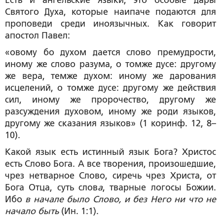
Есть и ангельские языки, это особые дары
Святого Духа, которые наипаче подаются для
проповеди среди иноязычных. Как говорит
апостол Павел:
«овому бо духом дается слово премудрости,
иному же слово разума, о томже дусе: другому
же вера, темже духом: иному же дарования
исцелений, о томже дусе: другому же действия
сил, иному же пророчество, другому же
разсуждения духовом, иному же роди языков,
другому же сказания языков» (1 коринф. 12, 8–
10).
Какой язык есть истинный язык Бога? Христос
есть Слово Бога. А все творения, произошедшие,
чрез нетварное Слово, сиречь чрез Христа, от
Бога Отца, суть слов
а
, тварные логосы Божии.
Ибо
в начале было Слово, и без Него ни что не
начало быть
(Ин. 1:1).