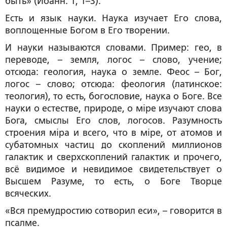
быть» (Иоанн. 1, 1–3).
Есть и язык науки. Наука изучает Его слова,
воплощенные Богом в Его творении.
И науки называются словами. Пример: гео, в
переводе, – земля, логос – слово, учение;
отсюда: геология, наука о земле. Феос – Бог,
логос – слово; отсюда: феология (латинское:
теология), то есть, богословие, наука о Боге. Все
науки о естестве, природе, о мiре изучают слова
Бога, смыслы Его слов, логосов. Разумность
строения мiра и всего, что в мiре, от атомов и
субатомных частиц до скоплений миллионов
галактик и сверхскоплений галактик и прочего,
всё видимое и невидимое свидетельствует о
Высшем Разуме, то есть, о Боге Творце
всяческих.
«Вся премудростию сотворил еси», – говорится в
псалме.