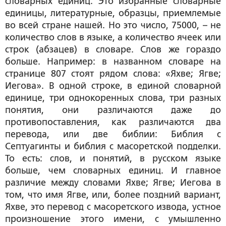
словарных единиц. Это избранные словарные
единицы, литературные, образцы, приемлемые
во всей стране нашей. Но это число, 75000, – не
количество слов в языке, а количество ячеек или
строк (абзацев) в словаре. Слов же гораздо
больше. Например: в названном словаре на
странице 807 стоят рядом слова: «Яхве; Ягве;
Иегова». В одной строке, в единой словарной
единице, три однокоренных слова, три разных
понятия, они различаются даже до
противопоставления, как различаются два
перевода, или две библии: Библия с
Септуагинты и библия с масоретской подделки.
То есть: слов, и понятий, в русском языке
больше, чем словарных единиц. И главное
различие между словами Яхве; Ягве; Иегова в
том, что имя Ягве, или, более поздний вариант,
Яхве, это перевод с масоретского извода, устное
произношение этого имени, с умышленно