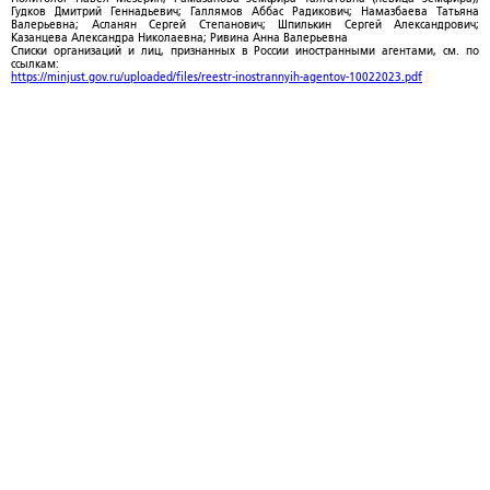
Гудков Дмитрий Геннадьевич; Галлямов Аббас Радикович; Намазбаева Татьяна
Валерьевна; Асланян Сергей Степанович; Шпилькин Сергей Александрович;
Казанцева Александра Николаевна; Ривина Анна Валерьевна
Списки организаций и лиц, признанных в России иностранными агентами, см. по
ссылкам:
https://minjust.gov.ru/uploaded/files/reestr-inostrannyih-agentov-10022023.pdf