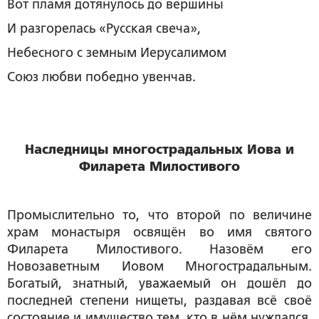
Вот пламя дотянулось до вершины
И разгорелась «Русская свеча»,
Небесного с земным Иерусалимом
Союз любви победно увенчав.
Наследницы многострадальных Иова и
Филарета Милостивого
Промыслительно то, что второй по величине
храм монастыря освящён во имя святого
Филарета Милостивого. Назовём его
Новозаветным Иовом Многострадальным.
Богатый, знатный, уважаемый он дошёл до
последней степени нищеты, раздавая всё своё
состояние и имущество тем, кто в нём нуждался.