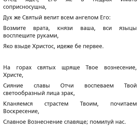
соприсносущна,
Дух же Святый велит всем ангелом Его:
Возмите врата, князи ваша, вси языцы
восплещите руками,
Яко взыде Христос, идеже бе первее.
На горах святых щряще Твое вознесение,
Христе,
Сияние славы Отчи воспеваем Твой
светообразный лица зрак,
Кланяемся страстем Твоим, почитаем
Воскресение,
Славное Вознеснение славяще; помилуй нас.