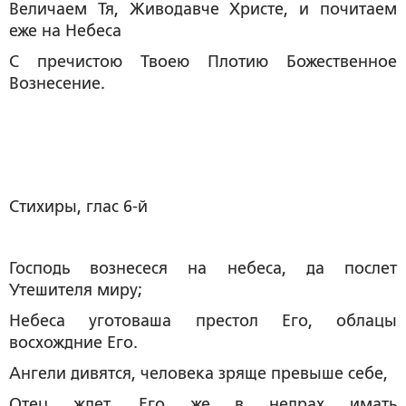
Величаем Тя, Живодавче Христе, и почитаем
еже на Небеса
С пречистою Твоею Плотию Божественное
Вознесение.
Стихиры, глас 6-й
Господь вознесеся на небеса, да послет
Утешителя миру;
Небеса уготоваша престол Его, облацы
восхождние Его.
Ангели дивятся, человека зряще превыше себе,
Отец ждет, Его же в недрах имать