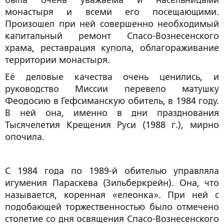
была очень уважаема и насельницами
монастыря и всеми его посещающими.
Произошел при ней совершенно необходимый
капитальный ремонт Спасо-Вознесенского
храма, реставрация купола, облагораживание
территории монастыря.
Её деловые качества очень ценились, и
руководство Миссии перевело матушку
Феодосию в Гефсиманскую обитель, в 1984 году.
В ней она, именно в дни празднования
Тысячелетия Крещения Руси (1988 г.), мирно
опочила.
С 1984 года по 1989-й обителью управляла
игумения Параскева (Зильберкрейн). Она, что
называется, коренная «елеонка». При ней с
подобающей торжественностью было отмечено
столетие со дня освящения Спасо-Вознесенского