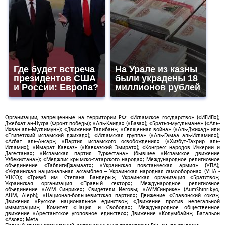
Где будет встреча
На Урале из казны
президентов США
были украдены 18
и России: Европа?
миллионов рублей
Организации, запрещенные на территории РФ: «Исламское государство» («ИГИЛ»);
Джебхат ан-Нусра (Фронт победы); «Аль-Каида» («База»); «Братья-мусульмане» («Аль-
Ихван аль-Муслимун»); «Движение Талибан»; «Священная война» («Аль-Джихад» или
«Египетский исламский джихад»); «Исламская группа» («Аль-Гамаа аль-Исламия»);
«Асбат аль-Ансар»; «Партия исламского освобождения» («Хизбут-Тахрир аль-
Ислами»); «Имарат Кавказ» («Кавказский Эмират»); «Конгресс народов Ичкерии и
Дагестана»; «Исламская партия Туркестана» (бывшее «Исламское движение
Узбекистана»); «Меджлис крымско-татарского народа»; Международное религиозное
объединение «ТаблигиДжамаат»; «Украинская повстанческая армия» (УПА);
«Украинская национальная ассамблея – Украинская народная самооборона» (УНА -
УНСО); «Тризуб им. Степана Бандеры»; Украинская организация «Братство»;
Украинская организация «Правый сектор»; Международное религиозное
объединение «АУМ Синрике»; Свидетели Иеговы; «АУМСинрике» (AumShinrikyo,
AUM, Aleph); «Национал-большевистская партия»; Движение «Славянский союз»;
Движения «Русское национальное единство»; «Движение против нелегальной
иммиграции»; Комитет «Нация и Свобода»; Международное общественное
движение «Арестантское уголовное единство»; Движение «Колумбайн»; Батальон
«Азов»; Meta