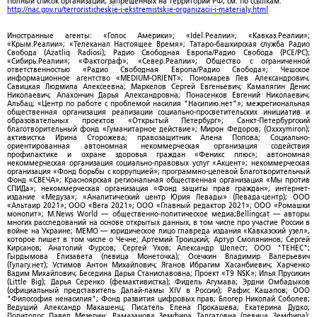
Полный список организаций, запрещенных на территории РФ, см. по ссылкам:
http://nac.gov.ru/terroristicheskie-i-ekstremistskie-organizacii-i-materialy.html
Иностранные агенты: «Голос Америки»; «Idel.Реалии»; «Кавказ.Реалии»;
«Крым.Реалии»; «Телеканал Настоящее Время»; Татаро-башкирская служба Радио
Свобода (Azatliq Radiosi); Радио Свободная Европа/Радио Свобода (PCE/PC);
«Сибирь.Реалии»; «Фактограф»; «Север.Реалии»; Общество с ограниченной
ответственностью «Радио Свободная Европа/Радио Свобода»; Чешское
информационное агентство «MEDIUM-ORIENT»; Пономарев Лев Александрович;
Савицкая Людмила Алексеевна; Маркелов Сергей Евгеньевич; Камалягин Денис
Николаевич; Апахончич Дарья Александровна; Понасенков Евгений Николаевич;
Альбац; «Центр по работе с проблемой насилия "Насилию.нет"»; межрегиональная
общественная организация реализации социально-просветительских инициатив и
образовательных проектов «Открытый Петербург»; Санкт-Петербургский
благотворительный фонд «Гуманитарное действие»; Мирон Федоров; (Oxxxymiron);
активистка Ирина Сторожева; правозащитник Алена Попова; Социально-
ориентированная автономная некоммерческая организация содействия
профилактике и охране здоровья граждан «Феникс плюс»; автономная
некоммерческая организация социально-правовых услуг «Акцент»; некоммерческая
организация «Фонд борьбы с коррупцией»; программно-целевой Благотворительный
Фонд «СВЕЧА»; Красноярская региональная общественная организация «Мы против
СПИДа»; некоммерческая организация «Фонд защиты прав граждан»; интернет-
издание «Медуза»; «Аналитический центр Юрия Левады» (Левада-центр); ООО
«Альтаир 2021»; ООО «Вега 2021»; ООО «Главный редактор 2021»; ООО «Ромашки
монолит»; M.News World — общественно-политическое медиа;Bellingcat — авторы
многих расследований на основе открытых данных, в том числе про участие России в
войне на Украине; МЕМО — юридическое лицо главреда издания «Кавказский узел»,
которое пишет в том числе о Чечне; Артемий Троицкий; Артур Смолянинов; Сергей
Кирсанов; Анатолий Фурсов; Сергей Ухов; Александр Шелест; ООО "ТЕНЕС";
Гырдымова Елизавета (певица Монеточка); Осечкин Владимир Валерьевич
(Гулагу.нет); Устимов Антон Михайлович; Яганов Ибрагим Хасанбиевич; Харченко
Вадим Михайлович; Беседина Дарья Станиславовна; Проект «T9 NSK»; Илья Прусикин
(Little Big); Дарья Серенко (фемактивистка); Фидель Агумава; Эрдни Омбадыков
(официальный представитель Далай-ламы XIV в России); Рафис Кашапов; ООО
"Философия ненасилия"; Фонд развития цифровых прав; Блогер Николай Соболев;
Ведущий Александр Макашенц; Писатель Елена Прокашева; Екатерина Дудко;
Политолог Павел Мезерин; Рамазанова Земфира Талгатовна (певица Земфира);