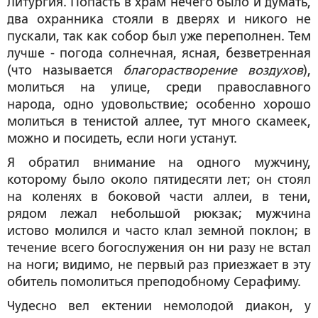
Литургия. Попасть в храм нечего было и думать,
два охранника стояли в дверях и никого не
пускали, так как собор был уже переполнен. Тем
лучше - погода солнечная, ясная, безветренная
(что называется
благорастворение воздухов
),
молиться на улице, среди православного
народа, одно удовольствие; особенно хорошо
молиться в тенистой аллее, тут много скамеек,
можно и посидеть, если ноги устанут.
Я обратил внимание на одного мужчину,
которому было около пятидесяти лет; он стоял
на коленях в боковой части аллеи, в тени,
рядом лежал небольшой рюкзак; мужчина
истово молился и часто клал земной поклон; в
течение всего богослужения он ни разу не встал
на ноги; видимо, не первый раз приезжает в эту
обитель помолиться преподобному Серафиму.
Чудесно вел ектении немолодой диакон, у