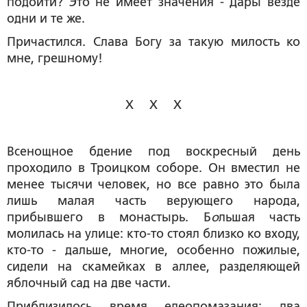
подойти? Это не имеет значения - Дары везде
одни и те же.
Причастился. Слава Богу за такую милость ко
мне, грешному!
Х Х Х
Всенощное бдение под воскресный день
проходило в Троицком соборе. Он вместил не
менее тысячи человек, но все равно это была
лишь малая часть верующего народа,
прибывшего в монастырь. Б
о
льшая часть
молилась на улице: кто-то стоял близко ко входу,
кто-то - дальше, многие, особенно пожилые,
сидели на скамейках в аллее, разделяющей
яблочный сад на две части.
Приблизилось время елеопомазания; два