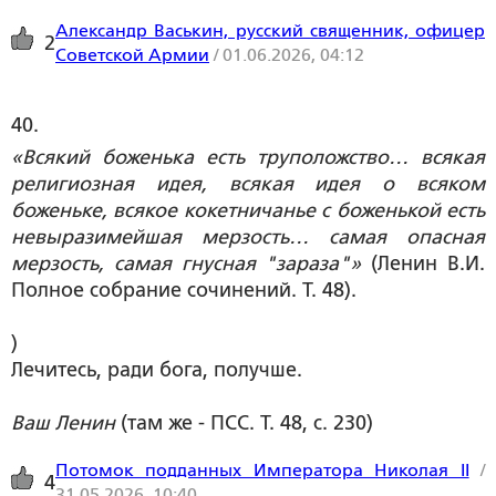
Александр Васькин, русский священник, офицер
2
Советской Армии
/
01.06.2026, 04:12
40. 
«Всякий боженька есть труположство… всякая
религиозная идея, всякая идея о всяком
боженьке, всякое кокетничанье с боженькой есть
невыразимейшая мерзость… самая опасная
мерзость, самая гнусная "зараза"»
(Ленин В.И.
Полное собрание сочинений. Т. 48).
)
Лечитесь, ради бога, получше.
Ваш Ленин
(там же - ПСС. Т. 48, с. 230)
Потомок подданных Императора Николая II
/
4
31.05.2026, 10:40