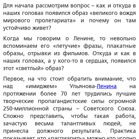
Для начала рассмотрим вопрос – как и откуда в
наших головах появился образ «великого вождя
мирового пролетариата» и почему он там
устойчиво живет?
Когда мы говорим о Ленине, то невольно
вспоминаем его «летучие» фразы, плакатные
образы, отрывки из фильмов. Откуда и как в
наших головах, а у кого-то в сердцах, появился
этот «светлый» образ?
Первое, на что стоит обратить внимание, что
над «имиджем» Ульянова-
Ленина
на
протяжении более 70 лет трудились лучшие
творческие пропагандистские силы огромной
250-миллионной страны – Советского Союза.
Сложно представить, чтобы такая работа,
зачастую весьма талантливых людей, не
принесла должного результата. Практика
показывает, что «распиарить» можно что угодно