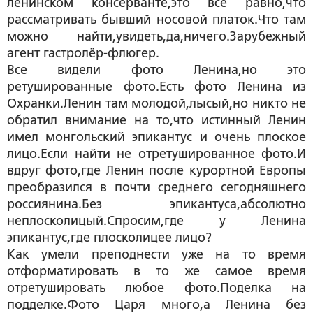
ленинском консерванте,это всё равно,что
рассматривать бывший носовой платок.Что там
можно найти,увидеть,да,ничего.Зарубежный
агент гастролёр-флюгер.
Все видели фото Ленина,но это
ретушированные фото.Есть фото Ленина из
Охранки.Ленин там молодой,лысый,но никто не
обратил внимание на то,что истинный Ленин
имел монгольский эпикантус и очень плоское
лицо.Если найти не отретушированное фото.И
вдруг фото,где Ленин после курортной Европы
преобразился в почти среднего сегодняшнего
россиянина.Без эпикантуса,абсолютно
неплосколицый.Спросим,где у Ленина
эпикантус,где плосколицее лицо?
Как умели преподнести уже на то время
отформатировать в то же самое время
отретушировать любое фото.Поделка на
подделке.Фото Царя много,а Ленина без