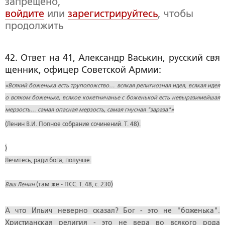
запрещено,
войдите
или
зарегистрируйтесь
, чтобы
продолжить
42. Ответ на 41, Александр Васькин, русский свя
щенник, офицер Советской Армии:
«Всякий боженька есть труположство… всякая религиозная идея, всякая идея
о всяком боженьке, всякое кокетничанье с боженькой есть невыразимейшая
мерзость… самая опасная мерзость, самая гнусная "зараза"»
(Ленин В.И. Полное собрание сочинений. Т. 48).
)
Лечитесь, ради бога, получше.
Ваш Ленин
(там же - ПСС. Т. 48, с. 230)
А что Ильич неверно сказал? Бог - это не "боженька".
Христианская религия - это не вера во всякого рода