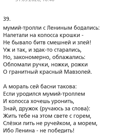
39. 
мумий-тролли с Лениным бодались:
Налетали на колосса крошки -
Не бывало битв смешней и злей!
Уж и так, и эдак-то старались,
Но, закономерно, облажались:
Обломали ручки, ножки, рожки
О гранитный красный Мавзолей.
А мораль сей басни такова:
Если уродился мумий-троллем
И колосса хочешь уронить,
Знай, дружок (ручаюсь за слова):
Жить тебе на этом свете с горем,
Слёзки лить не ручейком, а морем,
Ибо Ленина - не победить!