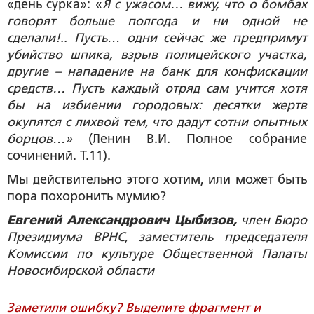
«день сурка»: «
Я с ужасом… вижу, что о бомбах
говорят больше полгода и ни одной не
сделали!.. Пусть… одни сейчас же предпримут
убийство шпика, взрыв полицейского участка,
другие – нападение на банк для конфискации
средств… Пусть каждый отряд сам учится хотя
бы на избиении городовых: десятки жертв
окупятся с лихвой тем, что дадут сотни опытных
борцов…»
(Ленин В.И. Полное собрание
сочинений. Т.11).
Мы действительно этого хотим, или может быть
пора похоронить мумию?
Евгений Александрович Цыбизов,
член Бюро
Президиума ВРНС, заместитель председателя
Комиссии по культуре Общественной Палаты
Новосибирской области
Заметили ошибку? Выделите фрагмент и