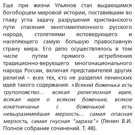
Еще при жизни Ульянов стал выдающимся
богоборцем мировой истории, поставившим во
главу угла задачу разрушения христианского
пути спасения многомиллионного русского
народа, столетиями исповедующего и
населяющего самую большую православную
страну мира. Его дело осуществлялось в том
числе путем прямого истребления
традиционно-верующего многонационального
народа России, включая представителей других
религий – всех тех, кто не разделял ленинских
идей такого содержания: «
Всякий боженька есть
труположство… всякая религиозная идея,
всякая идея о всяком боженьке, всякое
кокетничанье с боженькой есть
невыразимейшая мерзость… самая опасная
мерзость, самая гнусная "зараза"»
(Ленин В.И.
Полное собрание сочинений. Т. 48).