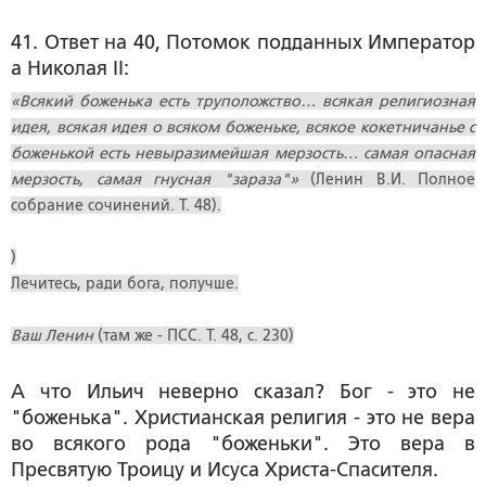
41. Ответ на 40, Потомок подданных Император
а Николая II:
«Всякий боженька есть труположство… всякая религиозная
идея, всякая идея о всяком боженьке, всякое кокетничанье с
боженькой есть невыразимейшая мерзость… самая опасная
мерзость, самая гнусная "зараза"»
(Ленин В.И. Полное
собрание сочинений. Т. 48).
)
Лечитесь, ради бога, получше.
Ваш Ленин
(там же - ПСС. Т. 48, с. 230)
А что Ильич неверно сказал? Бог - это не
"боженька". Христианская религия - это не вера
во всякого рода "боженьки". Это вера в
Пресвятую Троицу и Исуса Христа-Спасителя.