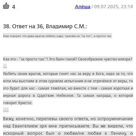
Алёша
/
09.07.2025, 23:14
4
38. Ответ на 36, Владимир С.М.:
Нам говорят, что даже врагов любить надо, причём не "за что", а просто так.
Как это - "за просто так"? Это баян такой? Своеобразное чувство юмора?
....
Любить своих врагов, которые гонят нас за веру в Бога, надо за то, что
если мы выстоим в этом суровом испытании и не отречёмся от веры, то
это будет для нас - самая тяжёлая, но вместе с тем - самая короткая и
верная дорога в Царствие Небесное. Та самая награда, о которой
говорит Христос.
......
Вижу, конечно, перепевы своего ответа, но остроумничание
над Евангелием зря мне приписываете. Вы же видели, что
исходный вопрос был о любви/не любви к Ленину, о