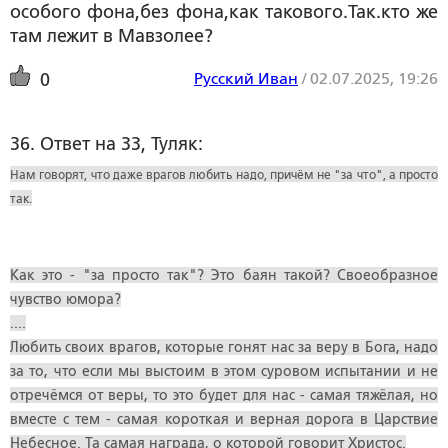
особого фона,без фона,как такового.Так.кто же
там лежит в Мавзолее?
Русский Иван
/
02.07.2025, 19:26
0
36. Ответ на 33, Туляк:
Нам говорят, что даже врагов любить надо, причём не "за что", а просто
так.
Как это - "за просто так"? Это баян такой? Своеобразное
чувство юмора?
....
Любить своих врагов, которые гонят нас за веру в Бога, надо
за то, что если мы выстоим в этом суровом испытании и не
отречёмся от веры, то это будет для нас - самая тяжёлая, но
вместе с тем - самая короткая и верная дорога в Царствие
Небесное. Та самая награда, о которой говорит Христос.