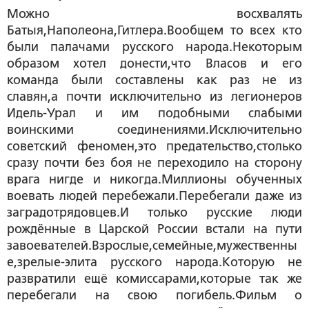
Можно восхвалять
Батыя,Наполеона,Гитлера.Вообщем то всех кто
были палачами русского народа.Некоторым
образом хотел донести,что Власов и его
команда были составлены как раз не из
славян,а почти исключительно из легионеров
Идель-Урал и им подобными слабыми
воинскими соединениями.Исключительно
советский феномен,это предательство,столько
сразу почти без боя не переходило на сторону
врага нигде и никогда.Миллионы обученных
воевать людей перебежали.Перебегали даже из
заградотрядовцев.И только русские люди
рождённые в Царской России встали на пути
завоевателей.Взрослые,семейные,мужественны
е,зрелые-элита русского народа.Которую не
развратили ещё комиссарами,которые так же
перебегали на свою погибель.Фильм о