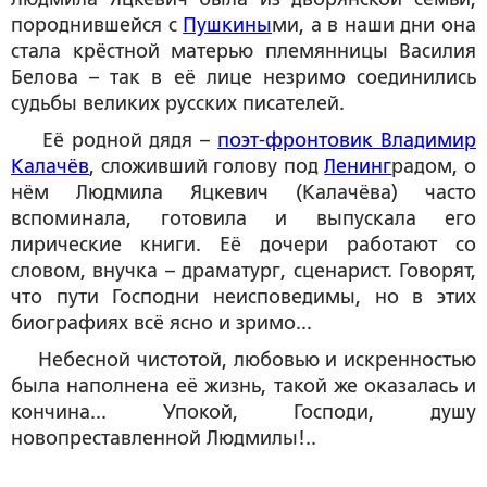
породнившейся с
Пушкины
ми, а в наши дни она
стала крёстной матерью племянницы Василия
Белова – так в её лице незримо соединились
судьбы великих русских писателей.
Её родной дядя –
поэт-фронтовик Владимир
Калачёв
, сложивший голову под
Ленинг
радом, о
нём Людмила Яцкевич (Калачёва) часто
вспоминала, готовила и выпускала его
лирические книги. Её дочери работают со
словом, внучка – драматург, сценарист. Говорят,
что пути Господни неисповедимы, но в этих
биографиях всё ясно и зримо...
Небесной чистотой, любовью и искренностью
была наполнена её жизнь, такой же оказалась и
кончина... Упокой, Господи, душу
новопреставленной Людмилы!..