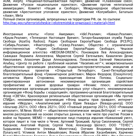
AUM, Aleph); «Национал-большевистская партия»; Движение «Славянский союз»;
Движения «Русское национальное единство»; «Движение против нелегальной
иммиграции»; Комитет «Нация и Свобода»; Международное общественное
движение «Арестантское уголовное единство»; Движение «Колумбайн»; Батальон
«Азов»; Meta
Полный список организаций, запрещенных на территории РФ, см. по ссылкам:
http://nac.gov.ru/terroristicheskie-i-ekstremistskie-organizacii-i-materialy.html
Иностранные агенты: «Голос Америки»; «Idel.Реалии»; «Кавказ.Реалии»;
«Крым.Реалии»; «Телеканал Настоящее Время»; Татаро-башкирская служба Радио
Свобода (Azatliq Radiosi); Радио Свободная Европа/Радио Свобода (PCE/PC);
«Сибирь.Реалии»; «Фактограф»; «Север.Реалии»; Общество с ограниченной
ответственностью «Радио Свободная Европа/Радио Свобода»; Чешское
информационное агентство «MEDIUM-ORIENT»; Пономарев Лев Александрович;
Савицкая Людмила Алексеевна; Маркелов Сергей Евгеньевич; Камалягин Денис
Николаевич; Апахончич Дарья Александровна; Понасенков Евгений Николаевич;
Альбац; «Центр по работе с проблемой насилия "Насилию.нет"»; межрегиональная
общественная организация реализации социально-просветительских инициатив и
образовательных проектов «Открытый Петербург»; Санкт-Петербургский
благотворительный фонд «Гуманитарное действие»; Мирон Федоров; (Oxxxymiron);
активистка Ирина Сторожева; правозащитник Алена Попова; Социально-
ориентированная автономная некоммерческая организация содействия
профилактике и охране здоровья граждан «Феникс плюс»; автономная
некоммерческая организация социально-правовых услуг «Акцент»; некоммерческая
организация «Фонд борьбы с коррупцией»; программно-целевой Благотворительный
Фонд «СВЕЧА»; Красноярская региональная общественная организация «Мы против
СПИДа»; некоммерческая организация «Фонд защиты прав граждан»; интернет-
издание «Медуза»; «Аналитический центр Юрия Левады» (Левада-центр); ООО
«Альтаир 2021»; ООО «Вега 2021»; ООО «Главный редактор 2021»; ООО «Ромашки
монолит»; M.News World — общественно-политическое медиа;Bellingcat — авторы
многих расследований на основе открытых данных, в том числе про участие России в
войне на Украине; МЕМО — юридическое лицо главреда издания «Кавказский узел»,
которое пишет в том числе о Чечне; Артемий Троицкий; Артур Смолянинов; Сергей
Кирсанов; Анатолий Фурсов; Сергей Ухов; Александр Шелест; ООО "ТЕНЕС";
Гырдымова Елизавета (певица Монеточка); Осечкин Владимир Валерьевич
(Гулагу.нет); Устимов Антон Михайлович; Яганов Ибрагим Хасанбиевич; Харченко