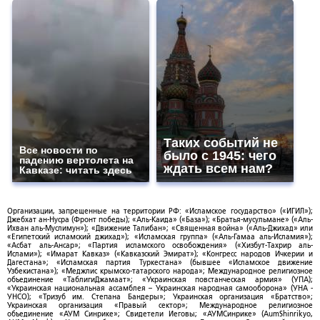
Таких событий не
Все новости по
было с 1945: чего
падению вертолета на
ждать всем нам?
Кавказе: читать здесь
Организации, запрещенные на территории РФ: «Исламское государство» («ИГИЛ»);
Джебхат ан-Нусра (Фронт победы); «Аль-Каида» («База»); «Братья-мусульмане» («Аль-
Ихван аль-Муслимун»); «Движение Талибан»; «Священная война» («Аль-Джихад» или
«Египетский исламский джихад»); «Исламская группа» («Аль-Гамаа аль-Исламия»);
«Асбат аль-Ансар»; «Партия исламского освобождения» («Хизбут-Тахрир аль-
Ислами»); «Имарат Кавказ» («Кавказский Эмират»); «Конгресс народов Ичкерии и
Дагестана»; «Исламская партия Туркестана» (бывшее «Исламское движение
Узбекистана»); «Меджлис крымско-татарского народа»; Международное религиозное
объединение «ТаблигиДжамаат»; «Украинская повстанческая армия» (УПА);
«Украинская национальная ассамблея – Украинская народная самооборона» (УНА -
УНСО); «Тризуб им. Степана Бандеры»; Украинская организация «Братство»;
Украинская организация «Правый сектор»; Международное религиозное
объединение «АУМ Синрике»; Свидетели Иеговы; «АУМСинрике» (AumShinrikyo,