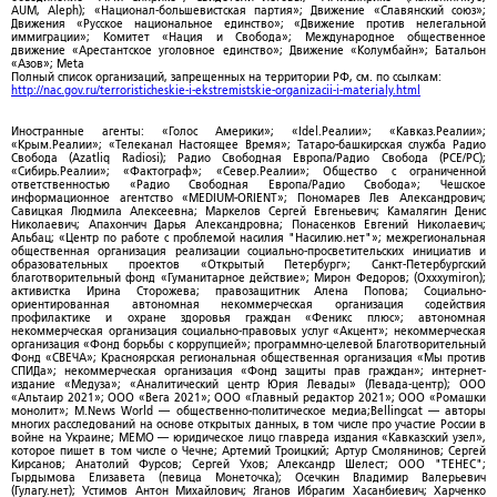
AUM, Aleph); «Национал-большевистская партия»; Движение «Славянский союз»;
Движения «Русское национальное единство»; «Движение против нелегальной
иммиграции»; Комитет «Нация и Свобода»; Международное общественное
движение «Арестантское уголовное единство»; Движение «Колумбайн»; Батальон
«Азов»; Meta
Полный список организаций, запрещенных на территории РФ, см. по ссылкам:
http://nac.gov.ru/terroristicheskie-i-ekstremistskie-organizacii-i-materialy.html
Иностранные агенты: «Голос Америки»; «Idel.Реалии»; «Кавказ.Реалии»;
«Крым.Реалии»; «Телеканал Настоящее Время»; Татаро-башкирская служба Радио
Свобода (Azatliq Radiosi); Радио Свободная Европа/Радио Свобода (PCE/PC);
«Сибирь.Реалии»; «Фактограф»; «Север.Реалии»; Общество с ограниченной
ответственностью «Радио Свободная Европа/Радио Свобода»; Чешское
информационное агентство «MEDIUM-ORIENT»; Пономарев Лев Александрович;
Савицкая Людмила Алексеевна; Маркелов Сергей Евгеньевич; Камалягин Денис
Николаевич; Апахончич Дарья Александровна; Понасенков Евгений Николаевич;
Альбац; «Центр по работе с проблемой насилия "Насилию.нет"»; межрегиональная
общественная организация реализации социально-просветительских инициатив и
образовательных проектов «Открытый Петербург»; Санкт-Петербургский
благотворительный фонд «Гуманитарное действие»; Мирон Федоров; (Oxxxymiron);
активистка Ирина Сторожева; правозащитник Алена Попова; Социально-
ориентированная автономная некоммерческая организация содействия
профилактике и охране здоровья граждан «Феникс плюс»; автономная
некоммерческая организация социально-правовых услуг «Акцент»; некоммерческая
организация «Фонд борьбы с коррупцией»; программно-целевой Благотворительный
Фонд «СВЕЧА»; Красноярская региональная общественная организация «Мы против
СПИДа»; некоммерческая организация «Фонд защиты прав граждан»; интернет-
издание «Медуза»; «Аналитический центр Юрия Левады» (Левада-центр); ООО
«Альтаир 2021»; ООО «Вега 2021»; ООО «Главный редактор 2021»; ООО «Ромашки
монолит»; M.News World — общественно-политическое медиа;Bellingcat — авторы
многих расследований на основе открытых данных, в том числе про участие России в
войне на Украине; МЕМО — юридическое лицо главреда издания «Кавказский узел»,
которое пишет в том числе о Чечне; Артемий Троицкий; Артур Смолянинов; Сергей
Кирсанов; Анатолий Фурсов; Сергей Ухов; Александр Шелест; ООО "ТЕНЕС";
Гырдымова Елизавета (певица Монеточка); Осечкин Владимир Валерьевич
(Гулагу.нет); Устимов Антон Михайлович; Яганов Ибрагим Хасанбиевич; Харченко