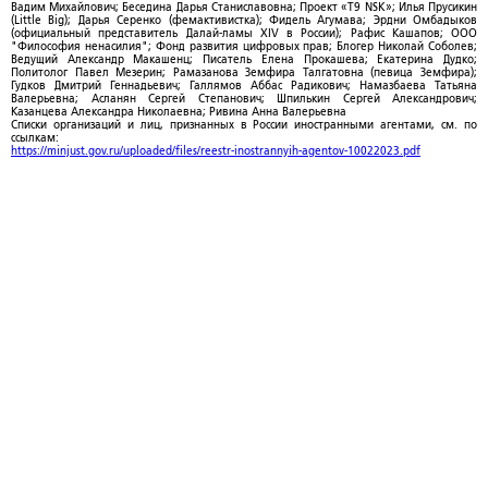
Вадим Михайлович; Беседина Дарья Станиславовна; Проект «T9 NSK»; Илья Прусикин
(Little Big); Дарья Серенко (фемактивистка); Фидель Агумава; Эрдни Омбадыков
(официальный представитель Далай-ламы XIV в России); Рафис Кашапов; ООО
"Философия ненасилия"; Фонд развития цифровых прав; Блогер Николай Соболев;
Ведущий Александр Макашенц; Писатель Елена Прокашева; Екатерина Дудко;
Политолог Павел Мезерин; Рамазанова Земфира Талгатовна (певица Земфира);
Гудков Дмитрий Геннадьевич; Галлямов Аббас Радикович; Намазбаева Татьяна
Валерьевна; Асланян Сергей Степанович; Шпилькин Сергей Александрович;
Казанцева Александра Николаевна; Ривина Анна Валерьевна
Списки организаций и лиц, признанных в России иностранными агентами, см. по
ссылкам:
https://minjust.gov.ru/uploaded/files/reestr-inostrannyih-agentov-10022023.pdf