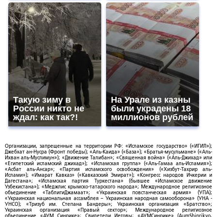
Такую зиму в
На Урале из казны
России никто не
были украдены 18
ждал: как так?!
миллионов рублей
Организации, запрещенные на территории РФ: «Исламское государство» («ИГИЛ»);
Джебхат ан-Нусра (Фронт победы); «Аль-Каида» («База»); «Братья-мусульмане» («Аль-
Ихван аль-Муслимун»); «Движение Талибан»; «Священная война» («Аль-Джихад» или
«Египетский исламский джихад»); «Исламская группа» («Аль-Гамаа аль-Исламия»);
«Асбат аль-Ансар»; «Партия исламского освобождения» («Хизбут-Тахрир аль-
Ислами»); «Имарат Кавказ» («Кавказский Эмират»); «Конгресс народов Ичкерии и
Дагестана»; «Исламская партия Туркестана» (бывшее «Исламское движение
Узбекистана»); «Меджлис крымско-татарского народа»; Международное религиозное
объединение «ТаблигиДжамаат»; «Украинская повстанческая армия» (УПА);
«Украинская национальная ассамблея – Украинская народная самооборона» (УНА -
УНСО); «Тризуб им. Степана Бандеры»; Украинская организация «Братство»;
Украинская организация «Правый сектор»; Международное религиозное
объединение «АУМ Синрике»; Свидетели Иеговы; «АУМСинрике» (AumShinrikyo,