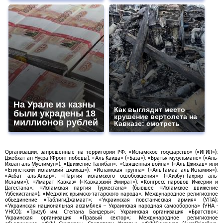
На Урале из казны
Как выглядит место
были украдены 18
крушение вертолета на
миллионов рублей
Кавказе: смотреть
Организации, запрещенные на территории РФ: «Исламское государство» («ИГИЛ»);
Джебхат ан-Нусра (Фронт победы); «Аль-Каида» («База»); «Братья-мусульмане» («Аль-
Ихван аль-Муслимун»); «Движение Талибан»; «Священная война» («Аль-Джихад» или
«Египетский исламский джихад»); «Исламская группа» («Аль-Гамаа аль-Исламия»);
«Асбат аль-Ансар»; «Партия исламского освобождения» («Хизбут-Тахрир аль-
Ислами»); «Имарат Кавказ» («Кавказский Эмират»); «Конгресс народов Ичкерии и
Дагестана»; «Исламская партия Туркестана» (бывшее «Исламское движение
Узбекистана»); «Меджлис крымско-татарского народа»; Международное религиозное
объединение «ТаблигиДжамаат»; «Украинская повстанческая армия» (УПА);
«Украинская национальная ассамблея – Украинская народная самооборона» (УНА -
УНСО); «Тризуб им. Степана Бандеры»; Украинская организация «Братство»;
Украинская организация «Правый сектор»; Международное религиозное