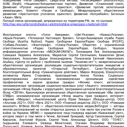
объединение «АУМ Синрике»; Свидетели Иеговы; «АУМСинрике» (AumShinrikyo,
AUM, Aleph); «Национал-большевистская партия»; Движение «Славянский союз»;
Движения «Русское национальное единство»; «Движение против нелегальной
иммиграции»; Комитет «Нация и Свобода»; Международное общественное
движение «Арестантское уголовное единство»; Движение «Колумбайн»; Батальон
«Азов»; Meta
Полный список организаций, запрещенных на территории РФ, см. по ссылкам:
http://nac.gov.ru/terroristicheskie-i-ekstremistskie-organizacii-i-materialy.html
Иностранные агенты: «Голос Америки»; «Idel.Реалии»; «Кавказ.Реалии»;
«Крым.Реалии»; «Телеканал Настоящее Время»; Татаро-башкирская служба Радио
Свобода (Azatliq Radiosi); Радио Свободная Европа/Радио Свобода (PCE/PC);
«Сибирь.Реалии»; «Фактограф»; «Север.Реалии»; Общество с ограниченной
ответственностью «Радио Свободная Европа/Радио Свобода»; Чешское
информационное агентство «MEDIUM-ORIENT»; Пономарев Лев Александрович;
Савицкая Людмила Алексеевна; Маркелов Сергей Евгеньевич; Камалягин Денис
Николаевич; Апахончич Дарья Александровна; Понасенков Евгений Николаевич;
Альбац; «Центр по работе с проблемой насилия "Насилию.нет"»; межрегиональная
общественная организация реализации социально-просветительских инициатив и
образовательных проектов «Открытый Петербург»; Санкт-Петербургский
благотворительный фонд «Гуманитарное действие»; Мирон Федоров; (Oxxxymiron);
активистка Ирина Сторожева; правозащитник Алена Попова; Социально-
ориентированная автономная некоммерческая организация содействия
профилактике и охране здоровья граждан «Феникс плюс»; автономная
некоммерческая организация социально-правовых услуг «Акцент»; некоммерческая
организация «Фонд борьбы с коррупцией»; программно-целевой Благотворительный
Фонд «СВЕЧА»; Красноярская региональная общественная организация «Мы против
СПИДа»; некоммерческая организация «Фонд защиты прав граждан»; интернет-
издание «Медуза»; «Аналитический центр Юрия Левады» (Левада-центр); ООО
«Альтаир 2021»; ООО «Вега 2021»; ООО «Главный редактор 2021»; ООО «Ромашки
монолит»; M.News World — общественно-политическое медиа;Bellingcat — авторы
многих расследований на основе открытых данных, в том числе про участие России в
войне на Украине; МЕМО — юридическое лицо главреда издания «Кавказский узел»,
которое пишет в том числе о Чечне; Артемий Троицкий; Артур Смолянинов; Сергей
Кирсанов; Анатолий Фурсов; Сергей Ухов; Александр Шелест; ООО "ТЕНЕС";
Гырдымова Елизавета (певица Монеточка); Осечкин Владимир Валерьевич
(Гулагу.нет); Устимов Антон Михайлович; Яганов Ибрагим Хасанбиевич; Харченко