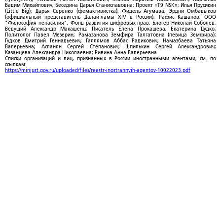
Вадим Михайлович; Беседина Дарья Станиславовна; Проект «T9 NSK»; Илья Прусикин
(Little Big); Дарья Серенко (фемактивистка); Фидель Агумава; Эрдни Омбадыков
(официальный представитель Далай-ламы XIV в России); Рафис Кашапов; ООО
"Философия ненасилия"; Фонд развития цифровых прав; Блогер Николай Соболев;
Ведущий Александр Макашенц; Писатель Елена Прокашева; Екатерина Дудко;
Политолог Павел Мезерин; Рамазанова Земфира Талгатовна (певица Земфира);
Гудков Дмитрий Геннадьевич; Галлямов Аббас Радикович; Намазбаева Татьяна
Валерьевна; Асланян Сергей Степанович; Шпилькин Сергей Александрович;
Казанцева Александра Николаевна; Ривина Анна Валерьевна
Списки организаций и лиц, признанных в России иностранными агентами, см. по
ссылкам:
https://minjust.gov.ru/uploaded/files/reestr-inostrannyih-agentov-10022023.pdf