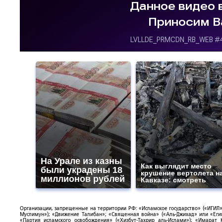
На Урале из казны
Как выглядит место
были украдены 18
крушение вертолета н
миллионов рублей
Кавказе: смотреть
Организации, запрещенные на территории РФ: «Исламское государство» («ИГИЛ»)
Муслимун»); «Движение Талибан»; «Священная война» («Аль-Джихад» или «Египе
«Партия исламского освобождения» («Хизбут-Тахрир аль-Ислами»); «Имарат 