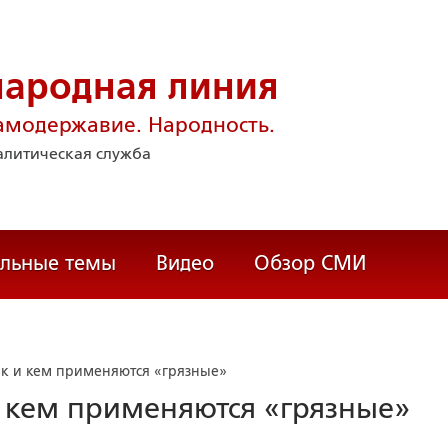
народная линия
амодержавие. Народность.
литическая служба
альные темы
Видео
Обзор СМИ
к и кем применяются «грязные»
 кем применяются «грязные»