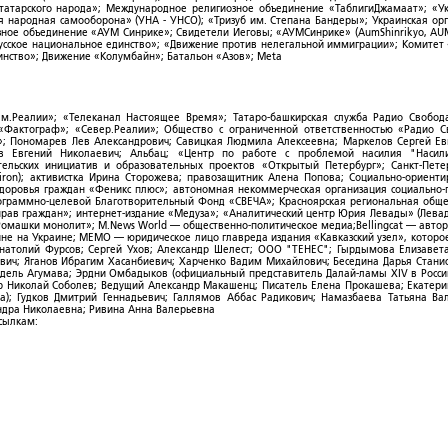
-татарского народа»; Международное религиозное объединение «ТаблигиДжамаат»; «У
я народная самооборона» (УНА - УНСО); «Тризуб им. Степана Бандеры»; Украинская ор
зное объединение «АУМ Синрике»; Свидетели Иеговы; «АУМСинрике» (AumShinrikyo, AUM
усское национальное единство»; «Движение против нелегальной иммиграции»; Комитет
нство»; Движение «Колумбайн»; Батальон «Азов»; Meta
ым.Реалии»; «Телеканал Настоящее Время»; Татаро-башкирская служба Радио Свобода
; «Фактограф»; «Север.Реалии»; Общество с ограниченной ответственностью «Радио 
; Пономарев Лев Александрович; Савицкая Людмила Алексеевна; Маркелов Сергей Ев
ов Евгений Николаевич; Альбац; «Центр по работе с проблемой насилия "Насили
ельских инициатив и образовательных проектов «Открытый Петербург»; Санкт-Пете
ron); активистка Ирина Сторожева; правозащитник Алена Попова; Социально-ориент
здоровья граждан «Феникс плюс»; автономная некоммерческая организация социально
рограммно-целевой Благотворительный Фонд «СВЕЧА»; Красноярская региональная общ
ав граждан»; интернет-издание «Медуза»; «Аналитический центр Юрия Левады» (Левад
омашки монолит»; M.News World — общественно-политическое медиа;Bellingcat — авто
ойне на Украине; МЕМО — юридическое лицо главреда издания «Кавказский узел», которо
Анатолий Фурсов; Сергей Ухов; Александр Шелест; ООО "ТЕНЕС"; Гырдымова Елизавет
ович; Яганов Ибрагим Хасанбиевич; Харченко Вадим Михайлович; Беседина Дарья Стани
 Фидель Агумава; Эрдни Омбадыков (официальный представитель Далай-ламы XIV в Росси
 Николай Соболев; Ведущий Александр Макашенц; Писатель Елена Прокашева; Екатери
; Гудков Дмитрий Геннадьевич; Галлямов Аббас Радикович; Намазбаева Татьяна Ва
ндра Николаевна; Ривина Анна Валерьевна
ссылкам: