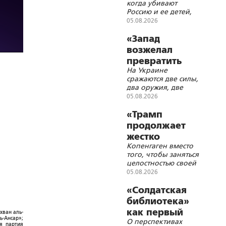
когда убивают
животное?
Россию и ее детей,
нельзя хохотать,
05.08.2026
когда распинают
Христа
«Запад
возжелал
превратить
На Украине
Россию в
сражаются две силы,
ничто»
два оружия, две
идеи: вскормлённая
05.08.2026
Западом идеология
русской смерти и
«Трамп
глубинная, живущая
продолжает
в недрах русской
жестко
истории идеология
Копенгаген вместо
троллить
русского бессмертия
того, чтобы заняться
Данию»
целостностью своей
страны, с головой
05.08.2026
погрузился в
украинскую трясину
«Солдатская
библиотека»
как первый
хван аль-
ь-Ансар»;
О перспективах
помощник
ая партия