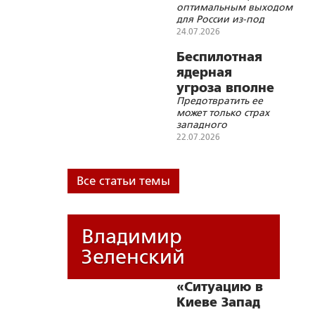
оптимальным выходом
стратегии НАТО
для России из-под
нарастающего давления
24.07.2026
военной угрозы остается
один выход – самим стать
Беспилотная
во главе научного
ядерная
прогресса мирового
угроза вполне
сообщества
Предотвратить ее
реальна
может только страх
западного
обывателя перед
22.07.2026
Россией
Все статьи темы
Владимир
Зеленский
«Ситуацию в
Киеве Запад