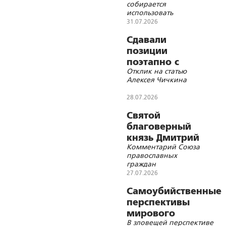
собирается
милитаризацию
использовать
европейских
31.07.2026
союзников по блоку в
качестве ударного
Сдавали
кулака против России
позиции
поэтапно с
Отклик на статью
давних пор...
Алексея Чичкина
28.07.2026
Святой
благоверный
князь Дмитрий
Комментарий Союза
Донской и «дух
православных
Анкориджа»
граждан
27.07.2026
Самоубийственные
перспективы
мирового
В зловещей перспективе
сообщества в