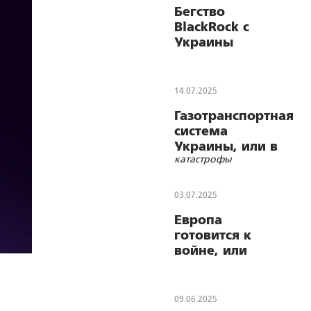
Бегство
BlackRock с
Украины
14.07.2025
Газотранспортная
система
Украины, или в
катастрофы
стратегии
03.07.2025
Европа
готовится к
войне, или
Потеря
адекватности
09.06.2025