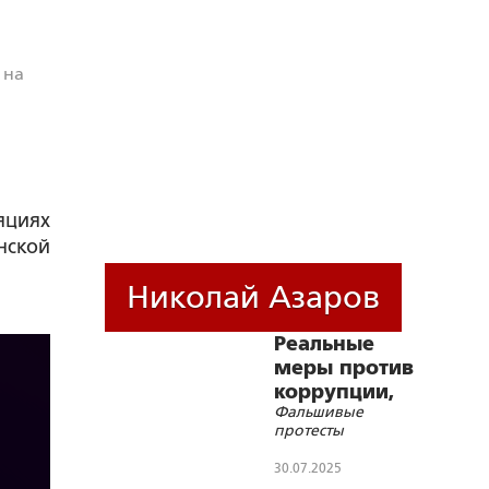
 на
яциях
нской
Николай Азаров
Реальные
меры против
коррупции,
Фальшивые
или
протесты
30.07.2025