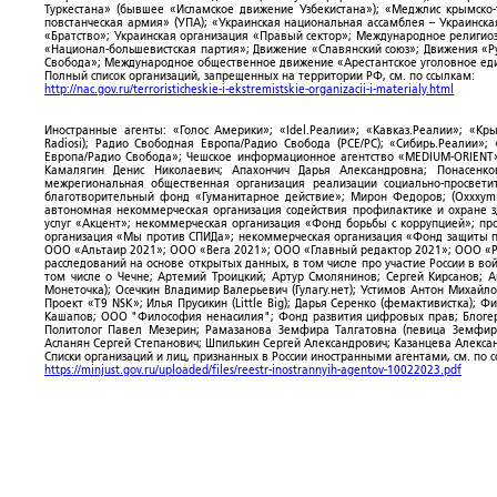
Туркестана» (бывшее «Исламское движение Узбекистана»); «Меджлис крымско
повстанческая армия» (УПА); «Украинская национальная ассамблея – Украинска
«Братство»; Украинская организация «Правый сектор»; Международное религио
«Национал-большевистская партия»; Движение «Славянский союз»; Движения «Р
Свобода»; Международное общественное движение «Арестантское уголовное еди
Полный список организаций, запрещенных на территории РФ, см. по ссылкам:
http://nac.gov.ru/terroristicheskie-i-ekstremistskie-organizacii-i-materialy.html
Иностранные агенты: «Голос Америки»; «Idel.Реалии»; «Кавказ.Реалии»; «Кр
Radiosi); Радио Свободная Европа/Радио Свобода (PCE/PC); «Сибирь.Реалии»
Европа/Радио Свобода»; Чешское информационное агентство «MEDIUM-ORIENT»
Камалягин Денис Николаевич; Апахончич Дарья Александровна; Понасенк
межрегиональная общественная организация реализации социально-просветит
благотворительный фонд «Гуманитарное действие»; Мирон Федоров; (Oxxxymi
автономная некоммерческая организация содействия профилактике и охране 
услуг «Акцент»; некоммерческая организация «Фонд борьбы с коррупцией»; п
организация «Мы против СПИДа»; некоммерческая организация «Фонд защиты пр
ООО «Альтаир 2021»; ООО «Вега 2021»; ООО «Главный редактор 2021»; ООО «Р
расследований на основе открытых данных, в том числе про участие России в в
том числе о Чечне; Артемий Троицкий; Артур Смолянинов; Сергей Кирсанов; 
Монеточка); Осечкин Владимир Валерьевич (Гулагу.нет); Устимов Антон Михайл
Проект «T9 NSK»; Илья Прусикин (Little Big); Дарья Серенко (фемактивистка);
Кашапов; ООО "Философия ненасилия"; Фонд развития цифровых прав; Блогер
Политолог Павел Мезерин; Рамазанова Земфира Талгатовна (певица Земфира)
Асланян Сергей Степанович; Шпилькин Сергей Александрович; Казанцева Алекса
Списки организаций и лиц, признанных в России иностранными агентами, см. по 
https://minjust.gov.ru/uploaded/files/reestr-inostrannyih-agentov-10022023.pdf