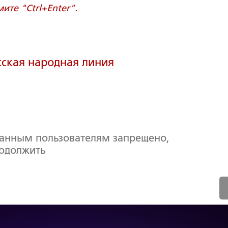
те "Ctrl+Enter".
сская народная линия
ванным пользователям запрещено,
родолжить