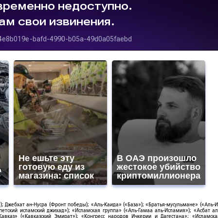
Не ешьте эту
В ОАЭ произошло
готовую еду из
жестокое убийство
а
магазина: список
криптомиллионера
; Джебхат ан-Нусра (Фронт победы); «Аль-Каида» («База»); «Братья-мусульмане» («Аль-И
тский исламский джихад»); «Исламская группа» («Аль-Гамаа аль-Исламия»); «Асбат ал
Кавказ» («Кавказский Эмират»); «Конгресс народов Ичкерии и Дагестана»; «Исламск