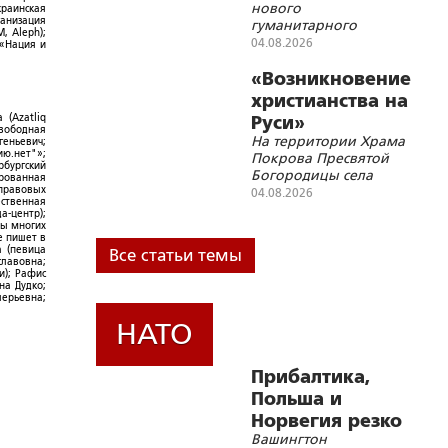
нового
краинская
реабилитолога
ганизация
гуманитарного
, Aleph);
проекта
04.08.2026
 «Нация и
«Возникновение
христианства на
 (Azatliq
Руси»
Свободная
На территории Храма
геньевич;
ю.нет"»;
Покрова Пресвятой
рбургский
Богородицы села
ированная
Покровка Ивнянского
-правовых
04.08.2026
ественная
района Белгородской
а-центр);
области состоялась
ры многих
е пишет в
просветительская
а (певица
Все статьи темы
лекция для беженцев с
славовна;
и); Рафис
территории Украины
на Дудко;
лерьевна;
НАТО
Прибалтика,
Польша и
Норвегия резко
Вашингтон
ускорили