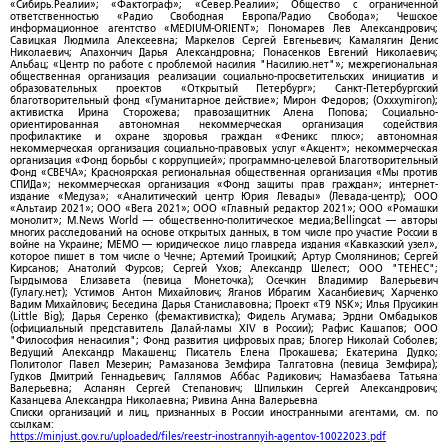
«Сибирь.Реалии»; «Фактограф»; «Север.Реалии»; Общество с ограниченной
ответственностью «Радио Свободная Европа/Радио Свобода»; Чешское
информационное агентство «MEDIUM-ORIENT»; Пономарев Лев Александрович;
Савицкая Людмила Алексеевна; Маркелов Сергей Евгеньевич; Камалягин Денис
Николаевич; Апахончич Дарья Александровна; Понасенков Евгений Николаевич;
Альбац; «Центр по работе с проблемой насилия "Насилию.нет"»; межрегиональная
общественная организация реализации социально-просветительских инициатив и
образовательных проектов «Открытый Петербург»; Санкт-Петербургский
благотворительный фонд «Гуманитарное действие»; Мирон Федоров; (Oxxxymiron);
активистка Ирина Сторожева; правозащитник Алена Попова; Социально-
ориентированная автономная некоммерческая организация содействия
профилактике и охране здоровья граждан «Феникс плюс»; автономная
некоммерческая организация социально-правовых услуг «Акцент»; некоммерческая
организация «Фонд борьбы с коррупцией»; программно-целевой Благотворительный
Фонд «СВЕЧА»; Красноярская региональная общественная организация «Мы против
СПИДа»; некоммерческая организация «Фонд защиты прав граждан»; интернет-
издание «Медуза»; «Аналитический центр Юрия Левады» (Левада-центр); ООО
«Альтаир 2021»; ООО «Вега 2021»; ООО «Главный редактор 2021»; ООО «Ромашки
монолит»; M.News World — общественно-политическое медиа;Bellingcat — авторы
многих расследований на основе открытых данных, в том числе про участие России в
войне на Украине; МЕМО — юридическое лицо главреда издания «Кавказский узел»,
которое пишет в том числе о Чечне; Артемий Троицкий; Артур Смолянинов; Сергей
Кирсанов; Анатолий Фурсов; Сергей Ухов; Александр Шелест; ООО "ТЕНЕС";
Гырдымова Елизавета (певица Монеточка); Осечкин Владимир Валерьевич
(Гулагу.нет); Устимов Антон Михайлович; Яганов Ибрагим Хасанбиевич; Харченко
Вадим Михайлович; Беседина Дарья Станиславовна; Проект «T9 NSK»; Илья Прусикин
(Little Big); Дарья Серенко (фемактивистка); Фидель Агумава; Эрдни Омбадыков
(официальный представитель Далай-ламы XIV в России); Рафис Кашапов; ООО
"Философия ненасилия"; Фонд развития цифровых прав; Блогер Николай Соболев;
Ведущий Александр Макашенц; Писатель Елена Прокашева; Екатерина Дудко;
Политолог Павел Мезерин; Рамазанова Земфира Талгатовна (певица Земфира);
Гудков Дмитрий Геннадьевич; Галлямов Аббас Радикович; Намазбаева Татьяна
Валерьевна; Асланян Сергей Степанович; Шпилькин Сергей Александрович;
Казанцева Александра Николаевна; Ривина Анна Валерьевна
Списки организаций и лиц, признанных в России иностранными агентами, см. по
ссылкам:
https://minjust.gov.ru/uploaded/files/reestr-inostrannyih-agentov-10022023.pdf