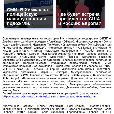
СМИ: В Химках на
полицейскую
Где будет встреча
машину напали и
президентов США
подожгли.
и России: Европа?
Организации, запрещенные на территории РФ: «Исламское государство» («ИГИЛ»);
Джебхат ан-Нусра (Фронт победы); «Аль-Каида» («База»); «Братья-мусульмане» («Аль-
Ихван аль-Муслимун»); «Движение Талибан»; «Священная война» («Аль-Джихад» или
«Египетский исламский джихад»); «Исламская группа» («Аль-Гамаа аль-Исламия»);
«Асбат аль-Ансар»; «Партия исламского освобождения» («Хизбут-Тахрир аль-
Ислами»); «Имарат Кавказ» («Кавказский Эмират»); «Конгресс народов Ичкерии и
Дагестана»; «Исламская партия Туркестана» (бывшее «Исламское движение
Узбекистана»); «Меджлис крымско-татарского народа»; Международное религиозное
объединение «ТаблигиДжамаат»; «Украинская повстанческая армия» (УПА);
«Украинская национальная ассамблея – Украинская народная самооборона» (УНА -
УНСО); «Тризуб им. Степана Бандеры»; Украинская организация «Братство»;
Украинская организация «Правый сектор»; Международное религиозное
объединение «АУМ Синрике»; Свидетели Иеговы; «АУМСинрике» (AumShinrikyo,
AUM, Aleph); «Национал-большевистская партия»; Движение «Славянский союз»;
Движения «Русское национальное единство»; «Движение против нелегальной
иммиграции»; Комитет «Нация и Свобода»; Международное общественное
движение «Арестантское уголовное единство»; Движение «Колумбайн»; Батальон
«Азов»; Meta
Полный список организаций, запрещенных на территории РФ, см. по ссылкам:
http://nac.gov.ru/terroristicheskie-i-ekstremistskie-organizacii-i-materialy.html
Иностранные агенты: «Голос Америки»; «Idel.Реалии»; «Кавказ.Реалии»;
«Крым.Реалии»; «Телеканал Настоящее Время»; Татаро-башкирская служба Радио
Свобода (Azatliq Radiosi); Радио Свободная Европа/Радио Свобода (PCE/PC);