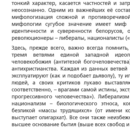
тонкий характер, касается частностей и зат
неосознанно. Одним из важнейших её соста
мифологизация сложной и противоречивой
мифологии сугубое значение имеет миф 
идентичности и суверенности белорусов,
революционеры – либералы, националисты («а
Здесь, прежде всего, важно всегда помнить
тремя ветвями единой западной идеоло
человекобожия (антитезой богочеловечества
антихристианства. Каждая из данных ветвей 
эксплуатируют (как и подобает дьяволу), ту и
людей, а своих критиков лукаво выставля
соответственно, – врагами самой истины, эк
прогрессивного человечества»). Либерализм
национализм – биологического этноса, к
безликой «массы трудящихся» (от имени к
выступает олигархат). Все они также неизбе
высшее основание бытия (выше всех свобод и 