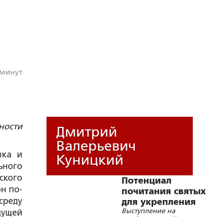
 минут
ности
Дмитрий
Валерьевич
ыка и
Куницкий
ьного
ского
Потенциал
он по-
почитания святых
среду
для укрепления
Выступление на
дущей
церковного,