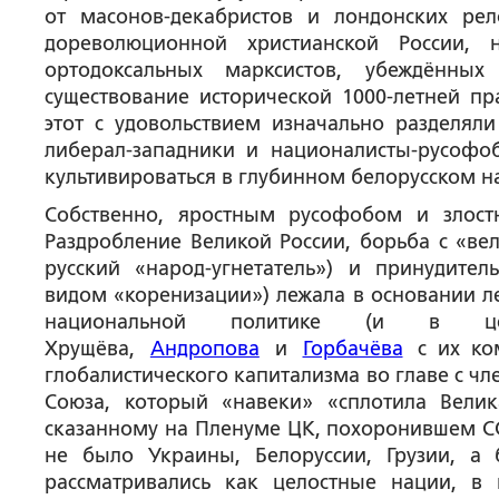
от масонов-декабристов и лондонских ре
дореволюционной христианской России,
ортодоксальных марксистов, убеждённых
существование исторической 1000-летней п
этот с удовольствием изначально разделял
либерал-западники и националисты-русофо
культивироваться в глубинном белорусском н
Собственно, яростным русофобом и зло
Раздробление Великой России, борьба с «ве
русский «народ-угнетатель») и принудите
видом «коренизации») лежала в основании л
национальной политике (и в ц
Хрущёва,
Андропова
и
Горбачёва
с их ком
глобалистического капитализма во главе с ч
Союза, который «навеки» «сплотила Вели
сказанному на Пленуме ЦК, похоронившем ССС
не было Украины, Белоруссии, Грузии, а
рассматривались как целостные нации, в