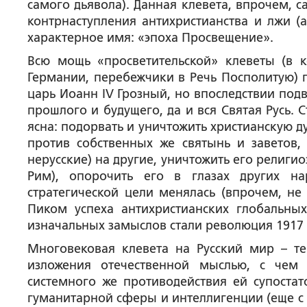
самого дьявола). Данная клевета, впрочем, 
контрнаступления антихристианства и лжи (
характерное имя: «эпоха Просвещение».
Всю мощь «просветительской» клеветы (в 
Германии, перебежчики в Речь Посполитую) 
царь Иоанн IV Грозный, но впоследствии подв
прошлого и будущего, да и вся Святая Русь.
ясна: подорвать и уничтожить христианскую ду
против собственных же святынь и заветов,
нерусские) на другие, уничтожить его религи
Рим), опорочить его в глазах других н
стратегической цели менялась (впрочем, не 
Пиком успеха антихристианских глобальн
изначальных замыслов стали революция 1917 
Многовековая клевета на Русский мир – те
изложения отечественной мыслью, с чем 
системного же противодействия ей супостат
гуманитарной сферы и интеллигенции (еще с 