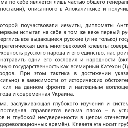
сама по себе является лишь частью общего генерал
апостасии), описанного в Апокалипсисе и получи
которой поучаствовали иезуиты, дипломаты Анг
первым испытал на себе в том же веке первый ру
ерглись все выдающиеся русские (и не только) гос
 Стратегическая цель многовековой клеветы совер
ховность русского народа и его единство, настроит
 натравить одни его сословия и народности (вк
озную государственность как всемирный Катехон (Т
ародов. При этом тактика в достижении указ
сильно) в зависимости от исторических обстоятел
ых сил на данном фронте и наглядным воплощ
года и современная Украина.
ма, заслуживающая глубокого изучения и систе
последняя справляется весьма плохо – в усл
ов и глубокой несуверенности в целом отечеств
дореволюционных времён). Клевета эта носит гру