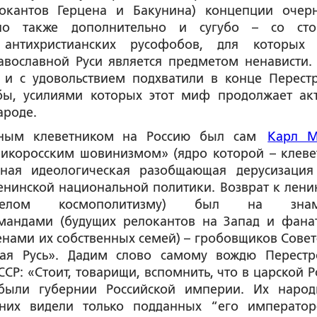
локантов Герцена и Бакунина) концепции очер
 но также дополнительно и сугубо – со ст
 антихристианских русофобов, для которых
равославной Руси является предметом ненависти
и и с удовольствием подхватили в конце Перест
бы, усилиями которых этот миф продолжает ак
ароде.
стным клеветником на Россию был сам
Карл М
ликоросским шовинизмом» (ядро которой – клеве
льная идеологическая разобщающая дерусизация
енинской национальной политики. Возврат к лени
елом космополитизму) был на знам
андами (будущих релокантов на Запад и фана
ленами их собственных семей) – гробовщиков Совет
кая Русь». Дадим слово самому вождю Перестр
Р: «Стоит, товарищи, вспомнить, что в царской Р
 были губернии Российской империи. Их наро
 них видели только подданных “его император