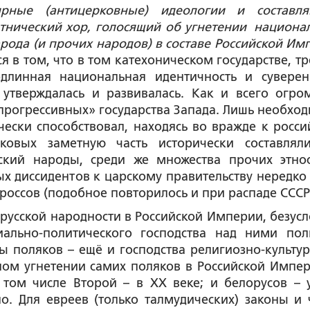
ярные (антицерковные) идеологии и составл
тнический хор, голосящий об угнетении
национа
арода (и прочих народов) в составе Российской Им
 в том, что в том катехоническом государстве, тр
длинная национальная идентичность и суверен
 утверждалась и развивалась. Как и всего огро
прогрессивных» государства Запада. Лишь необхо
ячески способствовал, находясь во вражде к росси
аковых заметную часть исторически составлял
ский народы, среди же множества прочих этно
 диссидентов к царскому правительству нередко
россов (подобное повторилось и при распаде СССР
русской народности в Российской Империи, безусл
ально-политического господства над ними пол
ы поляков – ещё и господства религиозно-культур
ом угнетении самих поляков в Российской Импер
 том числе Второй – в XX веке; и белорусов – 
о. Для евреев (только талмудических) законы и 