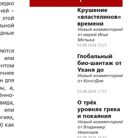
редко
Крушение
ней –
«властелинов»
 этой
времени
льной
Новый комментарий
идные
от иерей Илья
Мотыка
03.08.2026 19:25
яются
Глобальный
а или
био-шантаж от
ентом
Уханя до
очнее
Новый комментарий
Украины
н для
от КонстДив
ы, а,
03.08.2026 17:57
ённо-
вида,
О трёх
уровнях греха
а или
и покаяния
гиях,
Новый комментарий
) как
от Владимир
Николаев
03.08.2026 16:47