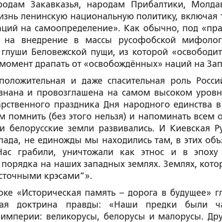
ародам Закавказья, народам Прибалтики, Молд
изнь ленинскую национальную политику, включая 
аций на самоопределение». Как обычно, под «пр
ое на внедрение в массы русофобской мифоло
 глуши Беловежской пущи, из которой «освободит
момент драпать от «освобождённых» наций на Зап
 положительная и даже спасительная роль Росси
знана и провозглашена на самом высоком уровн
рственного праздника Дня народного единства в
м помнить (без этого нельзя) и напоминать всем о
и белорусские земли развивались. И Киевская Ру
апада, не единожды мы находились там, в этих объ
ас грабили, уничтожали как этнос и в эпоху
о порядка на наших западных землях. Землях, кото
осточными крэсами”».
оке «Историческая память – дорога в будущее» г
ая доктрина правды: «Наши предки были ч
 империи: великорусы, белорусы и малорусы. Др