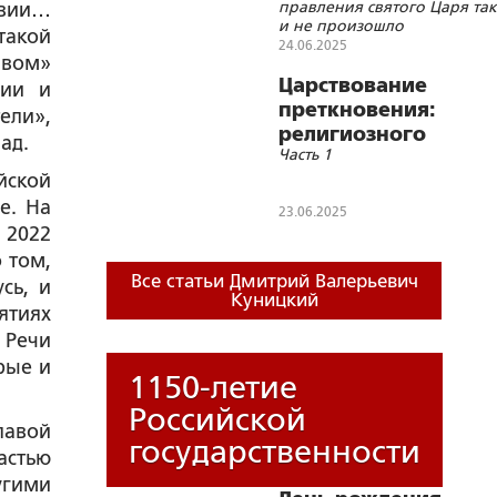
правления святого Царя так
авии…
и не произошло
такой
24.06.2025
авом»
Царствование
гии и
преткновения:
ели»,
религиозного
ад.
Часть 1
осмысления
йской
правления
е. На
святого Царя
23.06.2025
так и не
 2022
произошло
 том,
Все статьи Дмитрий Валерьевич
сь, и
Куницкий
ятиях
 Речи
рые и
1150-летие
Российской
лавой
государственности
астью
угими