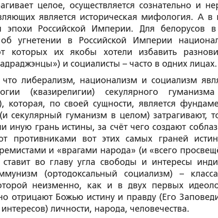
рагивает целое, осуществляется сознательно и не
вляющих является историческая мифология. А в 
 эпохи Российской Империи. Для белорусов в
об угнетении в Российской Империи национа
 от которых их якобы хотели избавить разнов
драджэнцы») и социалисты – часто в одних лицах.
, что либерализм, национализм и социализм явл
гии (квазирелигии) секулярного гуманизм
), которая, по своей сущности, является фундам
(и секулярный гуманизм в целом) затрагивают, т
ли иную грань истины, за счёт чего создают соблаз
ют противниками вот этих самых граней истин
стремистами и «врагами народа» (и «всего просвещ
 ставит во главу угла свободы и интересы инди
оммунизм (ортодоксальный социализм) – класс
оторой неизменно, как и в двух первых идеоло
жно отрицают Божью истину и правду (Его Заповеди
интересов) личности, народа, человечества.