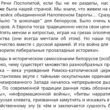
 Речи Посполитой, если бы не ее разделы, нас
е была нашей страной. Мы знали, что живем на 
ив войск объединенной Наполеоном Европы… Сразу
 было “в шоколаде” для белорусов. Было очень 
одов. А Европа тогда традиционно несла свои ценн
Опять мечом и хитростью, играя на грезах ополяч
рства (они всегда мечтали об этом). Но наши п
ечество вместе с русской армией. И эта война для 
говорили либеральные прозападные историки».
авды в историческом самосознании белорусов (осо
еко, чему существует множество разнообразных пр
ка – века учреждения Римско-католической цер
естантизма вкупе с тайными оккультными орденам
анизированного Запада началось непрерывное ды
4). По современной традиции данная ложь обознач
ы», «информационной войны», «битвы наррати
усная клевета, призванная замутнять и искажать в
ийственному злу (в чём и заключается сущность 