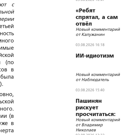
яют с
«Ребят
льной
спрятал, а сам
перии
отвёл
етьей
Новый комментарий
внимание на
ность
от Калужанин
себя»
много
03.08.2026 16:18
димые
йской
ИИ-идиотизм
и (по
сов в
Новый комментарий
 была
от Наблюдатель
).
03.08.2026 15:40
овно,
Пашинян
ьской
рискует
ного.
просчитаться:
ии (в
Новый комментарий
премьер
уже в
от Владимир
«низложил»
черта
Николаев
патриарха