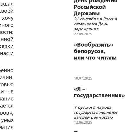
День рождения
 ждал
Российской
своей
Державы
 хочу
21 сентября в России
отмечается День
много
зарождения
ости:
российской
22.09.2025
енной
государственности
«Вообразить»
редки
белорусов,
нас и
или что читали
ученики в
бенно
библиотеках
начальных
ичин.
10.07.2025
училищ
ковью
«Я –
Виленского
и – в
государственник»
учебного
хание
округа
ается
У русского народа
вов»,
государство является
высшей ценностью
 умах
12.06.2025
бытия