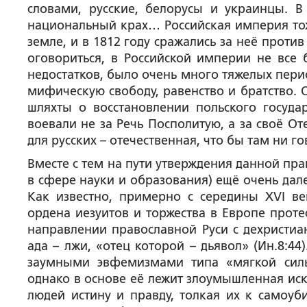
словами, русские, белорусы и украинцы. В
национальный крах… Российская империя тож
земле, и в 1812 году сражались за неё прот
оговориться, в Российской империи не все
недостатков, было очень много тяжелых пери
мифическую свободу, равенство и братство. 
шляхты о восстановлении польского госуда
воевали не за Речь Посполитую, а за своё От
для русских – отечественная, что бы там ни 
Вместе с тем на пути утверждения данной пр
в сфере науки и образования) ещё очень дал
Как известно, примерно с середины XVI ве
ордена иезуитов и торжества в Европе прот
направлении православной Руси с дехристи
ада – лжи, «отец которой – дьявол» (Ин.8:4
заумными эвфемизмами типа «мягкой сил
однако в основе её лежит злоумышленная иск
людей истину и правду, толкая их к самоуб