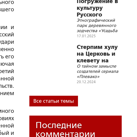
Погружение в
ьного
культуру
вшего
Русского
Этнографический
Севера
парк деревянного
лии и
зодчества «Усадьба
сский
“Богословка”», или
17.01.2025
Петербургские Кижи
удари
Стерпим хулу
шенно
на Церковь и
ь его
клевету на
лючая
О тайном замысле
Победоносцева
ретий
создателей сериала
«Плевако»
анной
20.12.2024
ьств.
ением
Все статьи темы
много
овиях
Последние
енной
комментарии
бый и