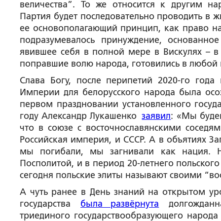
величества”. То же относится к другим н
Партия будет последовательно проводить в ж
ее основополагающий принцип, как право н
подразумевалось принуждение, основанн
явившее себя в полной мере в Вискулях – в
поправшие волю народа, готовились в любой 
Слава Богу, после перипетий 2020-го года
Империи для белорусского народа была осо
первом праздновании установленного госуда
году Александр Лукашенко
заявил
: «Мы буде
что в союзе с восточнославянскими соседям
Российская империя, и СССР. А в объятиях З
мы погибали, мы загнивали как нация. Н
Посполитой, и в период 20-летнего польског
сегодня польские элиты называют своими “в
А чуть ранее в День знаний на открытом ур
государства
была развёрнута
долгожданн
триединого государствообразующего народа