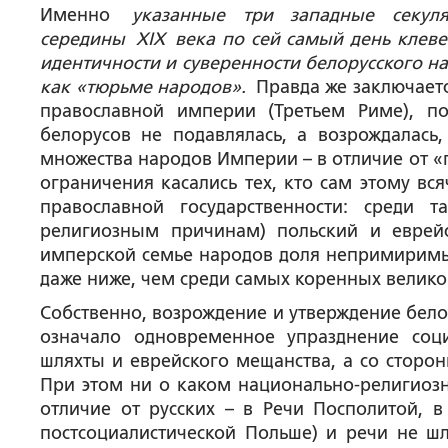
Именно
указанные три западные секул
середины
XIX
века по сей самый день клеве
идентичности и суверенности белорусского н
как «тюрьме народов».
Правда же заключается
православной империи (Третьем Риме), по
белорусов не подавлялась, а возрождалась,
множества народов Империи – в отличие от «
ограничения касались тех, кто сам этому вс
православной государственности: среди т
религиозным причинам) польский и еврей
имперской семье народов доля непримиримых
даже ниже, чем среди самых коренных велико
Собственно, возрождение и утверждение бело
означало одновременное упразднение соци
шляхты и еврейского мещанства, а со сторон
При этом ни о каком национально-религиозн
отличие от русских – в Речи Посполитой, в
постсоциалистической Польше) и речи не шл