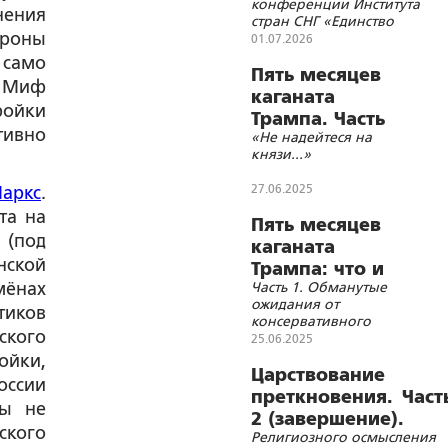
конференции Института
духовного и
нения
стран СНГ «Единство
цивилизационного
ороны
Русской Церкви и
01.07.2026
единства
Исторической России:
 само
вчера, сегодня, завтра»
Пять месяцев
Союзного
. Миф
24.06.26
каганата
государства
ройки
Трампа. Часть
тивно
«Не надейтеся на
2
князи...»
27.06.2025
аркс
.
та на
Пять месяцев
 (под
каганата
нской
Трампа: что и
ёнах
Часть 1. Обманутые
требовалось
ожидания от
тиков
доказать
консервативного
ского
симулякра
25.06.2025
ойки,
Царствование
оссии
преткновения. Част
ды не
2 (завершение).
ского
Религиозного осмысления