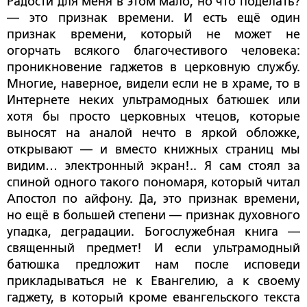
Радости для меня в этом мало, но что поделать?
— это признак времени. И есть ещё один
признак времени, который не может не
огорчать всякого благочестивого человека:
проникновение гаджетов в церковную службу.
Многие, наверное, видели если не в храме, то в
Интернете неких ультрамодных батюшек или
хотя бы просто церковных чтецов, которые
выносят на аналой нечто в яркой обложке,
открывают — и вместо книжных страниц мы
видим… электронный экран!.. Я сам стоял за
спиной одного такого пономаря, который читал
Апостол по айфону. Да, это признак времени,
но ещё в большей степени — признак духовного
упадка, деградации. Богослужебная книга —
священный предмет! И если ультрамодный
батюшка предложит нам после исповеди
прикладываться не к Евангелию, а к своему
гаджету, в который кроме евангельского текста