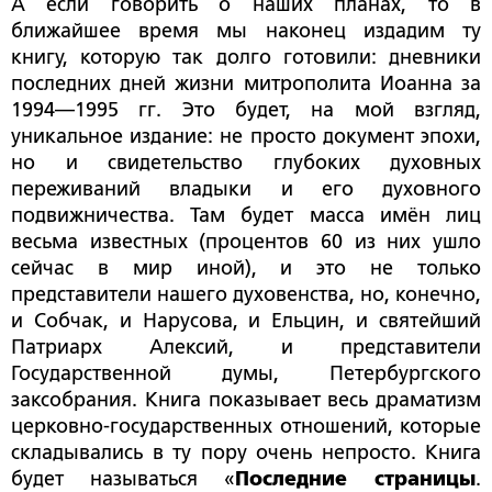
А если говорить о наших планах, то в
ближайшее время мы наконец издадим ту
книгу, которую так долго готовили: дневники
последних дней жизни митрополита Иоанна за
1994—1995 гг. Это будет, на мой взгляд,
уникальное издание: не просто документ эпохи,
но и свидетельство глубоких духовных
переживаний владыки и его духовного
подвижничества. Там будет масса имён лиц
весьма известных (процентов 60 из них ушло
сейчас в мир иной), и это не только
представители нашего духовенства, но, конечно,
и Собчак, и Нарусова, и Ельцин, и святейший
Патриарх Алексий, и представители
Государственной думы, Петербургского
заксобрания. Книга показывает весь драматизм
церковно-государственных отношений, которые
складывались в ту пору очень непросто. Книга
будет называться «
Последние страницы
.