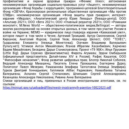
профилактике и охране здоровья граждан «Феникс плюс»; автономная
некоммерческая организация социально-правовых услуг «Акцент»; некоммерческая
организация «Фонд борьбы с коррупцией»; программно-целевой Благотворительный
Фонд «СВЕЧА»; Красноярская региональная общественная организация «Мы против
СПИДа»; некоммерческая организация «Фонд защиты прав граждан»; интернет-
издание «Медуза»; «Аналитический центр Юрия Левады» (Левада-центр); ООО
«Альтаир 2021»; ООО «Вега 2021»; ООО «Главный редактор 2021»; ООО «Ромашки
монолит»; M.News World — общественно-политическое медиа;Bellingcat — авторы
многих расследований на основе открытых данных, в том числе про участие России в
войне на Украине; МЕМО — юридическое лицо главреда издания «Кавказский узел»,
которое пишет в том числе о Чечне; Артемий Троицкий; Артур Смолянинов; Сергей
Кирсанов; Анатолий Фурсов; Сергей Ухов; Александр Шелест; ООО "ТЕНЕС";
Гырдымова Елизавета (певица Монеточка); Осечкин Владимир Валерьевич
(Гулагу.нет); Устимов Антон Михайлович; Яганов Ибрагим Хасанбиевич; Харченко
Вадим Михайлович; Беседина Дарья Станиславовна; Проект «T9 NSK»; Илья Прусикин
(Little Big); Дарья Серенко (фемактивистка); Фидель Агумава; Эрдни Омбадыков
(официальный представитель Далай-ламы XIV в России); Рафис Кашапов; ООО
"Философия ненасилия"; Фонд развития цифровых прав; Блогер Николай Соболев;
Ведущий Александр Макашенц; Писатель Елена Прокашева; Екатерина Дудко;
Политолог Павел Мезерин; Рамазанова Земфира Талгатовна (певица Земфира);
Гудков Дмитрий Геннадьевич; Галлямов Аббас Радикович; Намазбаева Татьяна
Валерьевна; Асланян Сергей Степанович; Шпилькин Сергей Александрович;
Казанцева Александра Николаевна; Ривина Анна Валерьевна
Списки организаций и лиц, признанных в России иностранными агентами, см. по
ссылкам:
https://minjust.gov.ru/uploaded/files/reestr-inostrannyih-agentov-10022023.pdf