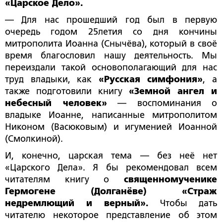
«Царское Дело».
— Для нас прошедший год был в первую
очередь годом 25­летия со дня кончины
митрополита Иоанна (Снычёва), который в своё
время благословил нашу деятельность. Мы
переиздали такой основополагающий для нас
труд владыки, как
«Русская симфония»
, а
также подготовили книгу
«Земной ангел и
небесный человек»
— воспоминания о
владыке Иоанне, написанные митрополитом
Никоном (Васюковым) и игуменией Иоанной
(Смолкиной).
И, конечно, царская тема — без неё нет
«Царского Дела». Я бы рекомендовал всем
читателям книгу о
священномученике
Гермогене (Долганёве) «Страж
недремлющий и верный».
Чтобы дать
читателю некоторое представление об этом