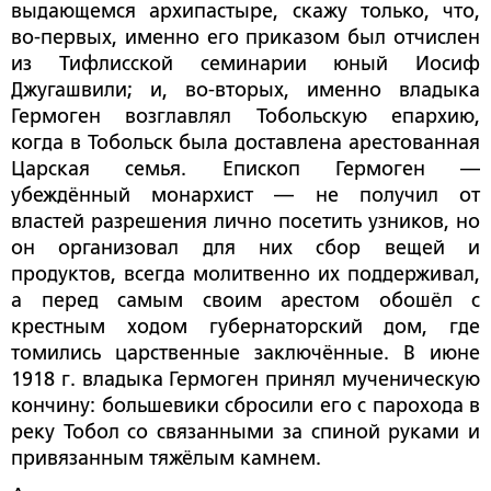
выдающемся архипастыре, скажу только, что,
во-первых, именно его приказом был отчислен
из Тифлисской семинарии юный Иосиф
Джугашвили; и, во-вторых, именно владыка
Гермоген возглавлял Тобольскую епархию,
когда в Тобольск была доставлена арестованная
Царская семья. Епископ Гермоген —
убеждённый монархист — не получил от
властей разрешения лично посетить узников, но
он организовал для них сбор вещей и
продуктов, всегда молитвенно их поддерживал,
а перед самым своим арестом обошёл с
крестным ходом губернаторский дом, где
томились царственные заключённые. В июне
1918 г. владыка Гермоген принял мученическую
кончину: большевики сбросили его с парохода в
реку Тобол со связанными за спиной руками и
привязанным тяжёлым камнем.