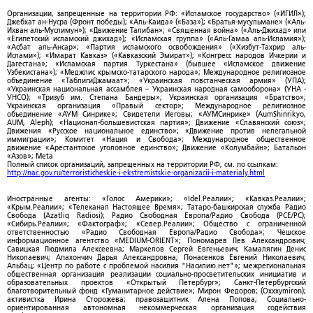
Организации, запрещенные на территории РФ: «Исламское государство» («ИГИЛ»);
Джебхат ан-Нусра (Фронт победы); «Аль-Каида» («База»); «Братья-мусульмане» («Аль-
Ихван аль-Муслимун»); «Движение Талибан»; «Священная война» («Аль-Джихад» или
«Египетский исламский джихад»); «Исламская группа» («Аль-Гамаа аль-Исламия»);
«Асбат аль-Ансар»; «Партия исламского освобождения» («Хизбут-Тахрир аль-
Ислами»); «Имарат Кавказ» («Кавказский Эмират»); «Конгресс народов Ичкерии и
Дагестана»; «Исламская партия Туркестана» (бывшее «Исламское движение
Узбекистана»); «Меджлис крымско-татарского народа»; Международное религиозное
объединение «ТаблигиДжамаат»; «Украинская повстанческая армия» (УПА);
«Украинская национальная ассамблея – Украинская народная самооборона» (УНА -
УНСО); «Тризуб им. Степана Бандеры»; Украинская организация «Братство»;
Украинская организация «Правый сектор»; Международное религиозное
объединение «АУМ Синрике»; Свидетели Иеговы; «АУМСинрике» (AumShinrikyo,
AUM, Aleph); «Национал-большевистская партия»; Движение «Славянский союз»;
Движения «Русское национальное единство»; «Движение против нелегальной
иммиграции»; Комитет «Нация и Свобода»; Международное общественное
движение «Арестантское уголовное единство»; Движение «Колумбайн»; Батальон
«Азов»; Meta
Полный список организаций, запрещенных на территории РФ, см. по ссылкам:
http://nac.gov.ru/terroristicheskie-i-ekstremistskie-organizacii-i-materialy.html
Иностранные агенты: «Голос Америки»; «Idel.Реалии»; «Кавказ.Реалии»;
«Крым.Реалии»; «Телеканал Настоящее Время»; Татаро-башкирская служба Радио
Свобода (Azatliq Radiosi); Радио Свободная Европа/Радио Свобода (PCE/PC);
«Сибирь.Реалии»; «Фактограф»; «Север.Реалии»; Общество с ограниченной
ответственностью «Радио Свободная Европа/Радио Свобода»; Чешское
информационное агентство «MEDIUM-ORIENT»; Пономарев Лев Александрович;
Савицкая Людмила Алексеевна; Маркелов Сергей Евгеньевич; Камалягин Денис
Николаевич; Апахончич Дарья Александровна; Понасенков Евгений Николаевич;
Альбац; «Центр по работе с проблемой насилия "Насилию.нет"»; межрегиональная
общественная организация реализации социально-просветительских инициатив и
образовательных проектов «Открытый Петербург»; Санкт-Петербургский
благотворительный фонд «Гуманитарное действие»; Мирон Федоров; (Oxxxymiron);
активистка Ирина Сторожева; правозащитник Алена Попова; Социально-
ориентированная автономная некоммерческая организация содействия