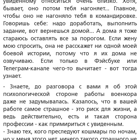
увиденному относиться очень близко. Хотя,
бывает, оно потом тебя нагоняет... Главное,
чтобы оно не нагоняло тебя в командировке.
Говоришь себе: надо доработать, выполнить
задание, вот вернешься домой... А дома я тоже
стараюсь оставлять все за порогом. Если жену
мою спросить, она не расскажет ни одной моей
боевой истории, потому что я их дома не
озвучиваю. Если только в Фэйсбуке или
Телеграм-канале чего-то вычитает - вот тогда
узнает.
-
Знаете, до разговора с вами я об этой
психологической стороне работы военкора
даже не задумывалась. Казалось, что в вашей
работе самое страшное - это риск для жизни, а
ведь действительно, есть и такая сторона
профессии - как примириться с увиденным.
- Знаю тех, кого преследуют кошмары по ночам,
но у меня этого нет, ничего такого страшного не