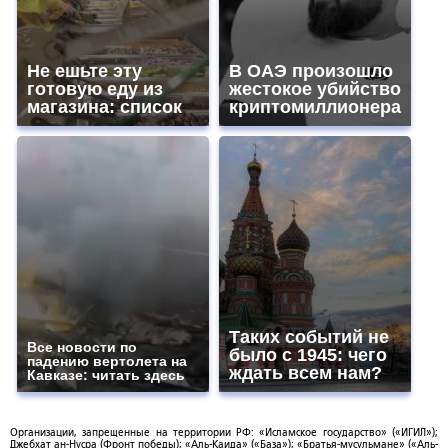
Не ешьте эту
В ОАЭ произошло
готовую еду из
жестокое убийство
магазина: список
криптомиллионера
Таких событий не
Все новости по
было с 1945: чего
падению вертолета на
ждать всем нам?
Кавказе: читать здесь
Организации, запрещенные на территории РФ: «Исламское государство» («ИГИЛ»);
Джебхат ан-Нусра (Фронт победы); «Аль-Каида» («База»); «Братья-мусульмане» («Аль-