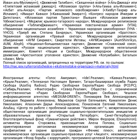
Ихван аль-Муслимун»); «Движение Талибан»; «Священная война» («Аль-Джихад» или
«Египетский исламский джихад»); «Исламская группа» («Аль-Гамаа аль-Исламия»);
«Асбат аль-Ансар»; «Партия исламского освобождения» («Хизбут-Тахрир аль-
Ислами»); «Имарат Кавказ» («Кавказский Эмират»); «Конгресс народов Ичкерии и
Дагестана»; «Исламская партия Туркестана» (бывшее «Исламское движение
Узбекистана»); «Меджлис крымско-татарского народа»; Международное религиозное
объединение «ТаблигиДжамаат»; «Украинская повстанческая армия» (УПА);
«Украинская национальная ассамблея – Украинская народная самооборона» (УНА -
УНСО); «Тризуб им. Степана Бандеры»; Украинская организация «Братство»;
Украинская организация «Правый сектор»; Международное религиозное
объединение «АУМ Синрике»; Свидетели Иеговы; «АУМСинрике» (AumShinrikyo,
AUM, Aleph); «Национал-большевистская партия»; Движение «Славянский союз»;
Движения «Русское национальное единство»; «Движение против нелегальной
иммиграции»; Комитет «Нация и Свобода»; Международное общественное
движение «Арестантское уголовное единство»; Движение «Колумбайн»; Батальон
«Азов»; Meta
Полный список организаций, запрещенных на территории РФ, см. по ссылкам:
http://nac.gov.ru/terroristicheskie-i-ekstremistskie-organizacii-i-materialy.html
Иностранные агенты: «Голос Америки»; «Idel.Реалии»; «Кавказ.Реалии»;
«Крым.Реалии»; «Телеканал Настоящее Время»; Татаро-башкирская служба Радио
Свобода (Azatliq Radiosi); Радио Свободная Европа/Радио Свобода (PCE/PC);
«Сибирь.Реалии»; «Фактограф»; «Север.Реалии»; Общество с ограниченной
ответственностью «Радио Свободная Европа/Радио Свобода»; Чешское
информационное агентство «MEDIUM-ORIENT»; Пономарев Лев Александрович;
Савицкая Людмила Алексеевна; Маркелов Сергей Евгеньевич; Камалягин Денис
Николаевич; Апахончич Дарья Александровна; Понасенков Евгений Николаевич;
Альбац; «Центр по работе с проблемой насилия "Насилию.нет"»; межрегиональная
общественная организация реализации социально-просветительских инициатив и
образовательных проектов «Открытый Петербург»; Санкт-Петербургский
благотворительный фонд «Гуманитарное действие»; Мирон Федоров; (Oxxxymiron);
активистка Ирина Сторожева; правозащитник Алена Попова; Социально-
ориентированная автономная некоммерческая организация содействия
профилактике и охране здоровья граждан «Феникс плюс»; автономная
некоммерческая организация социально-правовых услуг «Акцент»; некоммерческая
организация «Фонд борьбы с коррупцией»; программно-целевой Благотворительный