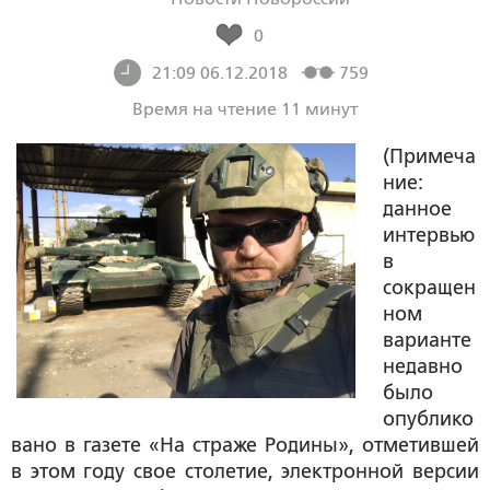
0
21:09 06.12.2018
759
Время на чтение 11 минут
(Примеча
ние:
данное
интервью
в
сокращен
ном
варианте
недавно
было
опублико
вано в газете «На страже Родины», отметившей
в этом году свое столетие, электронной версии