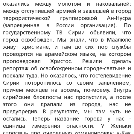
оказались между молотом и наковальней:
между отступившей армией и зашедшей в город
террористической группировкой Ан-Нусра
(запрещенная в России организация)
. По
государственному ТВ Сирии объявили, что
город освобожден. Мы знали, что в Маалюле
живут христиане, и там до сих пор службы
проводятся на арамейском языке, на котором
проповедовал Христос. Решили сделать
репортаж об освобожденном городе-святыне и
поехали туда. Но оказалось, что гостелевидение
Сирии поторопилось со своим заявлением,
причем месяцев на восемь, по-моему. Внутрь
сирийские блокпосты нас пропустили, а после
этого они драпали из города, нас не
предупредив. В результате, мы там чуть не
остались. Теперь название города у нас -
единица измерения опасности. У Женьки
спросишь про очередную командировку: «-Как