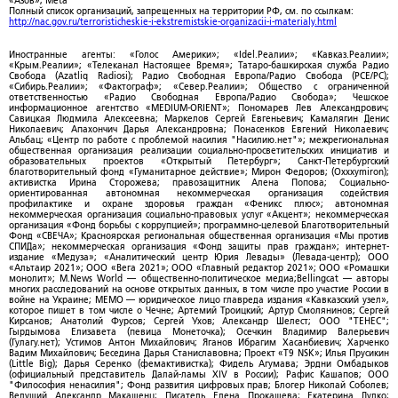
«Азов»; Meta
Полный список организаций, запрещенных на территории РФ, см. по ссылкам:
http://nac.gov.ru/terroristicheskie-i-ekstremistskie-organizacii-i-materialy.html
Иностранные агенты: «Голос Америки»; «Idel.Реалии»; «Кавказ.Реалии»;
«Крым.Реалии»; «Телеканал Настоящее Время»; Татаро-башкирская служба Радио
Свобода (Azatliq Radiosi); Радио Свободная Европа/Радио Свобода (PCE/PC);
«Сибирь.Реалии»; «Фактограф»; «Север.Реалии»; Общество с ограниченной
ответственностью «Радио Свободная Европа/Радио Свобода»; Чешское
информационное агентство «MEDIUM-ORIENT»; Пономарев Лев Александрович;
Савицкая Людмила Алексеевна; Маркелов Сергей Евгеньевич; Камалягин Денис
Николаевич; Апахончич Дарья Александровна; Понасенков Евгений Николаевич;
Альбац; «Центр по работе с проблемой насилия "Насилию.нет"»; межрегиональная
общественная организация реализации социально-просветительских инициатив и
образовательных проектов «Открытый Петербург»; Санкт-Петербургский
благотворительный фонд «Гуманитарное действие»; Мирон Федоров; (Oxxxymiron);
активистка Ирина Сторожева; правозащитник Алена Попова; Социально-
ориентированная автономная некоммерческая организация содействия
профилактике и охране здоровья граждан «Феникс плюс»; автономная
некоммерческая организация социально-правовых услуг «Акцент»; некоммерческая
организация «Фонд борьбы с коррупцией»; программно-целевой Благотворительный
Фонд «СВЕЧА»; Красноярская региональная общественная организация «Мы против
СПИДа»; некоммерческая организация «Фонд защиты прав граждан»; интернет-
издание «Медуза»; «Аналитический центр Юрия Левады» (Левада-центр); ООО
«Альтаир 2021»; ООО «Вега 2021»; ООО «Главный редактор 2021»; ООО «Ромашки
монолит»; M.News World — общественно-политическое медиа;Bellingcat — авторы
многих расследований на основе открытых данных, в том числе про участие России в
войне на Украине; МЕМО — юридическое лицо главреда издания «Кавказский узел»,
которое пишет в том числе о Чечне; Артемий Троицкий; Артур Смолянинов; Сергей
Кирсанов; Анатолий Фурсов; Сергей Ухов; Александр Шелест; ООО "ТЕНЕС";
Гырдымова Елизавета (певица Монеточка); Осечкин Владимир Валерьевич
(Гулагу.нет); Устимов Антон Михайлович; Яганов Ибрагим Хасанбиевич; Харченко
Вадим Михайлович; Беседина Дарья Станиславовна; Проект «T9 NSK»; Илья Прусикин
(Little Big); Дарья Серенко (фемактивистка); Фидель Агумава; Эрдни Омбадыков
(официальный представитель Далай-ламы XIV в России); Рафис Кашапов; ООО
"Философия ненасилия"; Фонд развития цифровых прав; Блогер Николай Соболев;
Ведущий Александр Макашенц; Писатель Елена Прокашева; Екатерина Дудко;