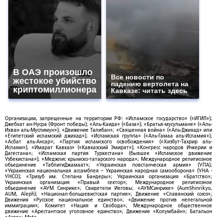
В ОАЭ произошло
Все новости по
жестокое убийство
падению вертолета на
криптомиллионера
Кавказе: читать здесь
Организации, запрещенные на территории РФ: «Исламское государство» («ИГИЛ»);
Джебхат ан-Нусра (Фронт победы); «Аль-Каида» («База»); «Братья-мусульмане» («Аль-
Ихван аль-Муслимун»); «Движение Талибан»; «Священная война» («Аль-Джихад» или
«Египетский исламский джихад»); «Исламская группа» («Аль-Гамаа аль-Исламия»);
«Асбат аль-Ансар»; «Партия исламского освобождения» («Хизбут-Тахрир аль-
Ислами»); «Имарат Кавказ» («Кавказский Эмират»); «Конгресс народов Ичкерии и
Дагестана»; «Исламская партия Туркестана» (бывшее «Исламское движение
Узбекистана»); «Меджлис крымско-татарского народа»; Международное религиозное
объединение «ТаблигиДжамаат»; «Украинская повстанческая армия» (УПА);
«Украинская национальная ассамблея – Украинская народная самооборона» (УНА -
УНСО); «Тризуб им. Степана Бандеры»; Украинская организация «Братство»;
Украинская организация «Правый сектор»; Международное религиозное
объединение «АУМ Синрике»; Свидетели Иеговы; «АУМСинрике» (AumShinrikyo,
AUM, Aleph); «Национал-большевистская партия»; Движение «Славянский союз»;
Движения «Русское национальное единство»; «Движение против нелегальной
иммиграции»; Комитет «Нация и Свобода»; Международное общественное
движение «Арестантское уголовное единство»; Движение «Колумбайн»; Батальон