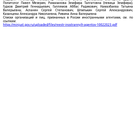
Политолог Павел Мезерин; Рамазанова Земфира Талгатовна (певица Земфира);
Гудков Дмитрий Геннадьевич; Галлямов Аббас Радикович; Намазбаева Татьяна
Валерьевна; Асланян Сергей Степанович; Шпилькин Сергей Александрович;
Казанцева Александра Николаевна; Ривина Анна Валерьевна
Списки организаций и лиц, признанных в России иностранными агентами, см. по
ссылкам:
https://minjust.gov.ru/uploaded/files/reestr-inostrannyih-agentov-10022023.pdf