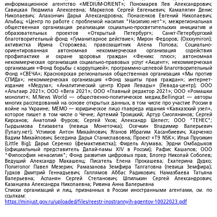
информационное агентство «MEDIUM-ORIENT»; Пономарев Лев Александрович;
Савицкая Людмила Алексеевна; Маркелов Сергей Евгеньевич; Камалягин Денис
Николаевич; Апахончич Дарья Александровна; Понасенков Евгений Николаевич;
Альбац; «Центр по работе с проблемой насилия "Насилию.нет"»; межрегиональная
общественная организация реализации социально-просветительских инициатив и
образовательных проектов «Открытый Петербург»; Санкт-Петербургский
благотворительный фонд «Гуманитарное действие»; Мирон Федоров; (Oxxxymiron);
активистка Ирина Сторожева; правозащитник Алена Попова; Социально-
ориентированная автономная некоммерческая организация содействия
профилактике и охране здоровья граждан «Феникс плюс»; автономная
некоммерческая организация социально-правовых услуг «Акцент»; некоммерческая
организация «Фонд борьбы с коррупцией»; программно-целевой Благотворительный
Фонд «СВЕЧА»; Красноярская региональная общественная организация «Мы против
СПИДа»; некоммерческая организация «Фонд защиты прав граждан»; интернет-
издание «Медуза»; «Аналитический центр Юрия Левады» (Левада-центр); ООО
«Альтаир 2021»; ООО «Вега 2021»; ООО «Главный редактор 2021»; ООО «Ромашки
монолит»; M.News World — общественно-политическое медиа;Bellingcat — авторы
многих расследований на основе открытых данных, в том числе про участие России в
войне на Украине; МЕМО — юридическое лицо главреда издания «Кавказский узел»,
которое пишет в том числе о Чечне; Артемий Троицкий; Артур Смолянинов; Сергей
Кирсанов; Анатолий Фурсов; Сергей Ухов; Александр Шелест; ООО "ТЕНЕС";
Гырдымова Елизавета (певица Монеточка); Осечкин Владимир Валерьевич
(Гулагу.нет); Устимов Антон Михайлович; Яганов Ибрагим Хасанбиевич; Харченко
Вадим Михайлович; Беседина Дарья Станиславовна; Проект «T9 NSK»; Илья Прусикин
(Little Big); Дарья Серенко (фемактивистка); Фидель Агумава; Эрдни Омбадыков
(официальный представитель Далай-ламы XIV в России); Рафис Кашапов; ООО
"Философия ненасилия"; Фонд развития цифровых прав; Блогер Николай Соболев;
Ведущий Александр Макашенц; Писатель Елена Прокашева; Екатерина Дудко;
Политолог Павел Мезерин; Рамазанова Земфира Талгатовна (певица Земфира);
Гудков Дмитрий Геннадьевич; Галлямов Аббас Радикович; Намазбаева Татьяна
Валерьевна; Асланян Сергей Степанович; Шпилькин Сергей Александрович;
Казанцева Александра Николаевна; Ривина Анна Валерьевна
Списки организаций и лиц, признанных в России иностранными агентами, см. по
ссылкам:
https://minjust.gov.ru/uploaded/files/reestr-inostrannyih-agentov-10022023.pdf