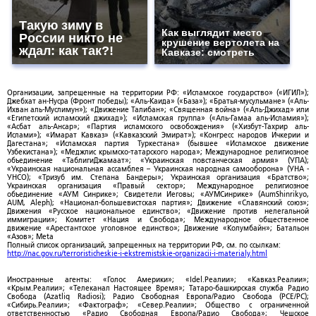
Такую зиму в
Как выглядит место
России никто не
крушение вертолета на
ждал: как так?!
Кавказе: смотреть
Организации, запрещенные на территории РФ: «Исламское государство» («ИГИЛ»);
Джебхат ан-Нусра (Фронт победы); «Аль-Каида» («База»); «Братья-мусульмане» («Аль-
Ихван аль-Муслимун»); «Движение Талибан»; «Священная война» («Аль-Джихад» или
«Египетский исламский джихад»); «Исламская группа» («Аль-Гамаа аль-Исламия»);
«Асбат аль-Ансар»; «Партия исламского освобождения» («Хизбут-Тахрир аль-
Ислами»); «Имарат Кавказ» («Кавказский Эмират»); «Конгресс народов Ичкерии и
Дагестана»; «Исламская партия Туркестана» (бывшее «Исламское движение
Узбекистана»); «Меджлис крымско-татарского народа»; Международное религиозное
объединение «ТаблигиДжамаат»; «Украинская повстанческая армия» (УПА);
«Украинская национальная ассамблея – Украинская народная самооборона» (УНА -
УНСО); «Тризуб им. Степана Бандеры»; Украинская организация «Братство»;
Украинская организация «Правый сектор»; Международное религиозное
объединение «АУМ Синрике»; Свидетели Иеговы; «АУМСинрике» (AumShinrikyo,
AUM, Aleph); «Национал-большевистская партия»; Движение «Славянский союз»;
Движения «Русское национальное единство»; «Движение против нелегальной
иммиграции»; Комитет «Нация и Свобода»; Международное общественное
движение «Арестантское уголовное единство»; Движение «Колумбайн»; Батальон
«Азов»; Meta
Полный список организаций, запрещенных на территории РФ, см. по ссылкам:
http://nac.gov.ru/terroristicheskie-i-ekstremistskie-organizacii-i-materialy.html
Иностранные агенты: «Голос Америки»; «Idel.Реалии»; «Кавказ.Реалии»;
«Крым.Реалии»; «Телеканал Настоящее Время»; Татаро-башкирская служба Радио
Свобода (Azatliq Radiosi); Радио Свободная Европа/Радио Свобода (PCE/PC);
«Сибирь.Реалии»; «Фактограф»; «Север.Реалии»; Общество с ограниченной
ответственностью «Радио Свободная Европа/Радио Свобода»; Чешское