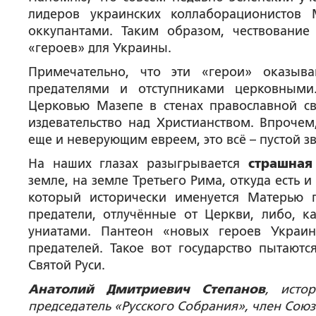
лидеров украинских коллаборационистов 
оккупантами. Таким образом, чествовани
«героев» для Украины.
Примечательно, что эти «герои» оказыв
предателями и отступниками церковными
Церковью Мазепе в стенах православной св
издевательство над Христианством. Впрочем
еще и неверующим евреем, это всё – пустой зв
На наших глазах разыгрывается
страшная
земле, на земле Третьего Рима, откуда есть и
который исторически именуется Матерью г
предатели, отлучённые от Церкви, либо, 
униатами. Пантеон «новых героев Украи
предателей. Такое вот государство пытаютс
Святой Руси.
Анатолий Дмитриевич Степанов
, исто
председатель «Русского Собрания», член Союз