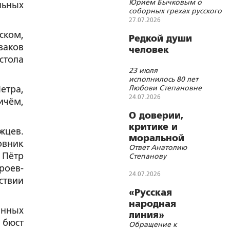
Юрием Бычковым о
льных
цифровизации
соборных грехах русского
народа
27.07.2026
ском,
Редкой души
заков
человек
стола
23 июля
исполнилось 80 лет
Любови Степановне
етра,
Гармаш
24.07.2026
ичём,
О доверии,
критике и
жцев.
моральной
овник
Ответ Анатолию
мобилизации
 Пётр
Степанову
роев-
24.07.2026
ствии
«Русская
народная
инных
линия»
 бюст
Обращение к
нуждается в