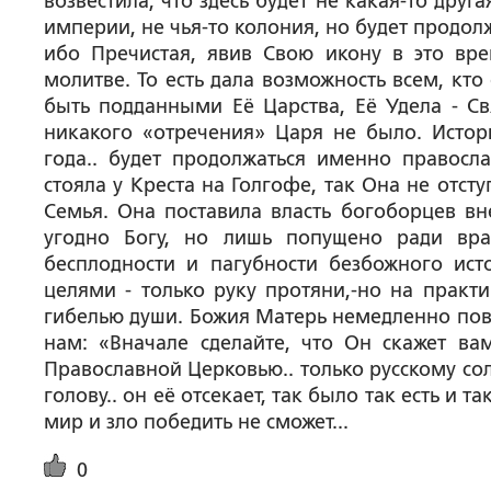
возвестила, что здесь будет не какая-то дру
империи, не чья-то колония, но будет продо
ибо Пречистая, явив Свою икону в это вр
молитве. То есть дала возможность всем, кт
быть подданными Её Царства, Её Удела - Свя
никакого «отречения» Царя не было. Истор
года.. будет продолжаться именно правосла
стояла у Креста на Голгофе, так Она не отст
Семья. Она поставила власть богоборцев вне
угодно Богу, но лишь попущено ради вра
бесплодности и пагубности безбожного ис
целями - только руку протяни,-но на прак
гибелью души. Божия Матерь немедленно пов
нам: «Вначале сделайте, что Он скажет ва
Православной Церковью.. только русскому сол
голову.. он её отсекает, так было так есть и т
мир и зло победить не сможет...
0