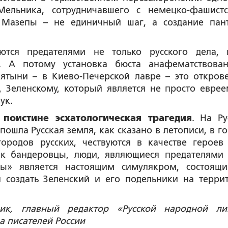
Мельника, сотрудничавшего с немецко-фашист
е Мазепы – не единичный шаг, а создание пан
аются предателями не только русского дела,
. А потому установка бюста анафематствова
ятыни – в Киево-Печерской лавре – это откров
, Зеленскому, который является не просто еврее
ук.
 поистине эсхатологическая трагедия
. На Ру
 пошла Русская земля, как сказано в летописи, в г
ородов русских, чествуются в качестве героев
как бандеровцы, люди, являющиеся предателями
ны» является настоящим симулякром, состоящ
я создать Зеленский и его подельники на терри
рик, главный редактор «Русской народной ли
а писателей России