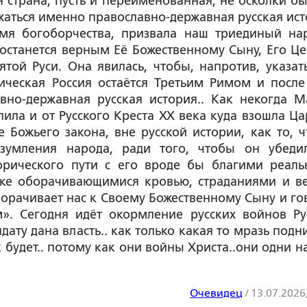
гая страна, пусть и переименованная, не осколки б
лжаться именно православно-державная русская ист
емя богоборчества, призвала наш триединый на
о останется верным Её Божественному Сыну, Его Це
той Руси. Она явилась, чтобы, напротив, указать
ическая Россия остаётся Третьим Римом и после
вно-державная русская история.. Как некогда М
упила и от Русского Креста ХХ века куда взошла Ца
 Божьего закона, вне русской истории, как то, ч
зумления народа, ради того, чтобы он убеди
торического пути с его вроде бы благими реал
тике оборачивающимися кровью, страданиями и в
орачивает нас к Своему Божественному Сыну и го
м». Сегодня идёт окормление русских войнов Ру
дату дана власть.. как только какая то мразь подн
ак будет.. потому как они войны Христа..они одни н
Очевидец
/
13.07.2026