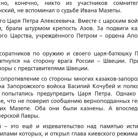
но, конечно, никто из участников сомните
енский, не вспоминал о судьбе Ивана Мазепы.
о Царя Петра Алексеевича. Вместе с царским вой
, брали штурмом крепость Азов. За подвиги ка
ого Царства, учреждённого Петром – ордена Апо
соратников по оружию и своего царя-батюшку П
етнулся на сторону врага России – Швеции. Пр
воры с представителями Швеции.
сопротивление со стороны многих казаков-запоро
на Запорожского войска Василий Кочубей и полк
 попытались предупредить Царя Петра. Однако
пе, что не поверил сообщению верноподданных ге
 их Мазепе. Оба они были казнены. А впослед
черской Лавры.
 – это ещё и издевательство над памятью ист
гилами которых, и открыл глава киевского режима