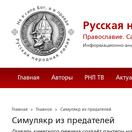
Русская 
Православие. С
Информационно-ана
Главная
Авторы
РНЛ ТВ
Акту
Главная
>
Главное
>
Симулякр из предателей
Симулякр из предателей
Главарь киевского режима создаёт пантеон н