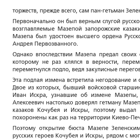
торжеств, прежде всего, сам пан-гетьман Зел
Первоначально он был верным слугой русског
возглавляемые Мазепой запорожские казаки
Мазепа был удостоен высшего ордена Русск
Андрея Первозванного.
Однако впоследствии Мазепа предал своих 
которому не раз клялся в верности, перем
переметнулся подло, ведя закулисные перего
Эта подлая измена встретила негодование и 
Двое из которых, бывший войсковой старши
Иван Искра, узнавшие об измене Мазепы,
Алексеевич настолько доверял гетману Мазе
казаков Кочубея и Искры, поэтому выдал
похоронены как раз на территории Киево-Пе
Поэтому открытие бюста Мазепе Зеленским
русских героев Кочубея и Искры, рядом с мо