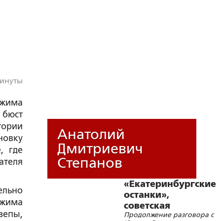
минуты
ежима
 бюст
тории
Анатолий
новку
Дмитриевич
, где
Степанов
ателя
«Екатеринбургские
ельно
останки»,
жима
советская
зепы,
Продолжение разговора с
символика и