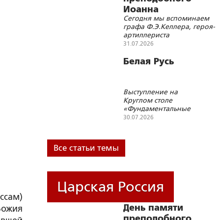
вызовы»
Иоанна
Сегодня мы вспоминаем
Многострадального
графа Ф.Э.Келлера, героя-
артиллериста
П.Е.Татаркина и академика
31.07.2026
Н.Д.Зелинского
Белая Русь
Выступление на
Круглом столе
«Фундаментальные
основы Союзного
30.07.2026
государства и
современные
геополитические
Все статьи темы
вызовы»
Царская Россия
ссам)
День памяти
Божия
преподобного