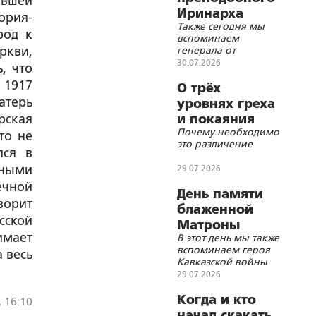
ывшей
Иринарха
ория-
Также сегодня мы
Соловецкого
род к
вспоминаем
ркви,
генерала от
инфантерии
30.07.2026
, что
В.Н.Горбатовского и
 1917
авиаконструктора
О трёх
Н.Н.Поликарпова
атерь
уровнях греха
рская
и покаяния
Почему необходимо
то не
это различение
лся в
ьными
29.07.2026
ечной
День памяти
ворит
блаженной
сской
Матроны
имает
В этот день мы также
Анемнясевской
вспоминаем героя
а весь
Кавказской войны
Н.В.Грекова,
29.07.2026
пограничника-героя
А.Е.Махалина, «отца
Когда и кто
, 16:10
телевидения»
начал скакать