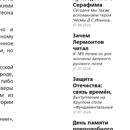
Серафима
скими
Сегодня мы также
Саровского
теона
вспоминаем героя
Чесмы Д.С.Ильина,
ученого
01.08.2026
 но и
А.А.Башмакова,
генерала
Зачем
нному
А.А.Пушкина и день
Лермонтов
енное
начала Первой
читал
мировой войны
м, но
К 185-летию со дня
«Добротолюбие»
кончины великого
накануне
русского поэта
сской
роковой дуэли?
31.07.2026
ороде,
Защита
 либо
Отечества:
 веры
связь времён,
им из
Выступление на
событий и
тории
Круглом столе
территорий
«Фундаментальные
основы Союзного
31.07.2026
государства и
нии»,
современные
День памяти
геополитические
преподобного