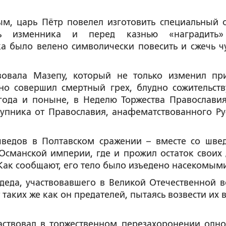
ым, царь Пётр повелел изготовить специальный 
ь изменника и перед казнью «наградить»
 было велено символически повесить и сжечь ч
вовала Мазепу, который не только изменил при
но совершил смертный грех, блудно сожительств
 года и поныне, в Неделю Торжества Православи
упника от Православия, анафематствованного Ру
шведов в Полтавском сражении – вместе со шве
сманской империи, где и прожил остаток своих 
Как сообщают, его тело было изъедено насекомым
деда, участвовавшего в Великой Отечественной в
таких же как он предателей, пытаясь возвести их в
аствовал в торжественном перезахоронении одно