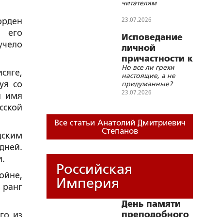
читателям
вашей помощи
орден
23.07.2026
 его
Исповедание
учело
личной
причастности к
Но все ли грехи
соборным
сяге,
настоящие, а не
грехам
уя со
придуманные?
Русского
23.07.2026
я имя
народа
сской
Все статьи Анатолий Дмитриевич
Степанов
дским
дней.
и.
Российская
ойне,
Империя
 ранг
День памяти
преподобного
го из