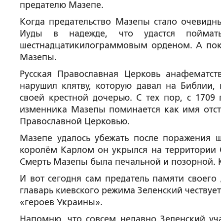
предателю Мазепе.
Когда предательство Мазепы стало очевидн
Иуды в надежде, что удастся поймат
шестнадцатикилограммовым орденом. А пока
Мазепы.
Русская Православная Церковь анафематст
нарушил клятву, которую давал на Библии, 
своей крестной дочерью. С тех пор, с 1709
изменника Мазепы поминается как имя отст
Православной Церковью.
Мазепе удалось убежать после поражения 
королём Карлом он укрылся на территории О
Смерть Мазепы была печальной и позорной. 
И вот сегодня сам предатель памяти своего 
главарь киевского режима Зеленский чествует 
«героев Украины».
Напомню, что совсем недавно Зеленский уч