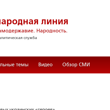
народная линия
амодержавие. Народность.
литическая служба
альные темы
Видео
Обзор СМИ
овых украинских «героев»