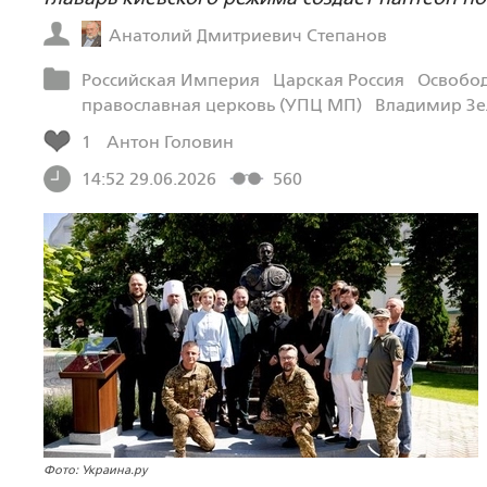
Анатолий Дмитриевич Степанов
Российская Империя
Царская Россия
Освобод
православная церковь (УПЦ МП)
Владимир Зе
1
Антон Головин
14:52 29.06.2026
560
Фото: Украина.ру