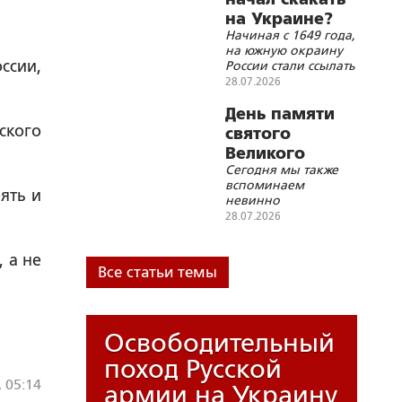
В.К.Зворыкина,
на Украине?
академика
Начиная с 1649 года,
В.Н.Виноградова
на южную окраину
ссии,
России стали ссылать
опальных людей –
28.07.2026
самых больших
любителей
День памяти
бесчинного
ского
святого
скакания и плясания
Великого
Сегодня мы также
князя
вспоминаем
Владимира
ять и
невинно
осужденных
28.07.2026
малороссийских
деятелей И.И.Искру
 а не
и В.Л.Кочубея, и
Все статьи темы
отмечаем день
памяти поэтов
Ф.И.Тютчева и
М.Ю.Лермонтова,
Освободительный
историка
В.Н.Татищева,
поход Русской
министра В.К.Плеве
, 05:14
и журналиста
армии на Украину
К.П.Степанова