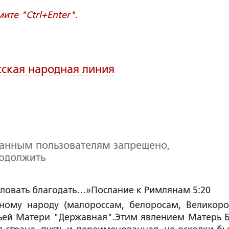
те "Ctrl+Enter".
сская народная линия
ванным пользователям запрещено,
родолжить
биловать благодать…»Послание к Римлянам 5:20
ному народу (малороссам, белоросам, Великоро
ьей Матери "Державная".Этим явлением Матерь 