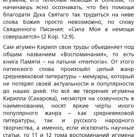
игумена, его телесные немощи и болезни, то
начинаешь ясно осознавать, что без помощи
благодати Духа Святаго так трудиться на ниве
слова Божия просто невозможно, по слову
Священного Писания: «Сила Моя в немощи
совершается» (2 Кор. 12:9).
Сам игумен Кирилл свои труды объединяет под
общим названием «Воспоминания», то есть
книга Памяти – на латыни «memoria». От этого
латинского слова произошёл целый жанр
средневековой литературы – мемуары, который
не потерял своей актуальности и популярности
до наших дней. Но всё же творения игумена
Кирилла (Сахарова), несмотря на созвучность в
наименовании, носят яркие черты иного
популярного жанра – как средневековой
литературы, так и русского народного
творчества, а именно, если исключить научные
статьи, то 11 и 12 тома воспоминаний игумена