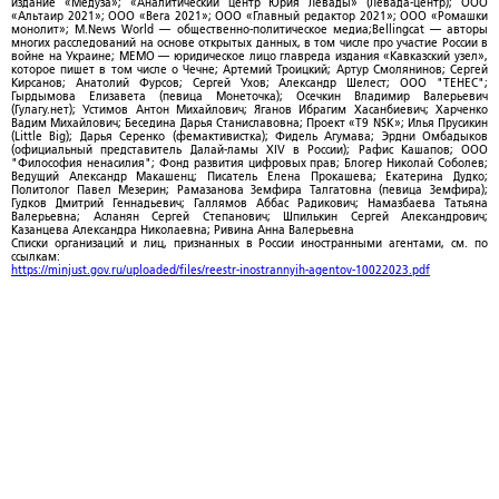
издание «Медуза»; «Аналитический центр Юрия Левады» (Левада-центр); ООО
«Альтаир 2021»; ООО «Вега 2021»; ООО «Главный редактор 2021»; ООО «Ромашки
монолит»; M.News World — общественно-политическое медиа;Bellingcat — авторы
многих расследований на основе открытых данных, в том числе про участие России в
войне на Украине; МЕМО — юридическое лицо главреда издания «Кавказский узел»,
которое пишет в том числе о Чечне; Артемий Троицкий; Артур Смолянинов; Сергей
Кирсанов; Анатолий Фурсов; Сергей Ухов; Александр Шелест; ООО "ТЕНЕС";
Гырдымова Елизавета (певица Монеточка); Осечкин Владимир Валерьевич
(Гулагу.нет); Устимов Антон Михайлович; Яганов Ибрагим Хасанбиевич; Харченко
Вадим Михайлович; Беседина Дарья Станиславовна; Проект «T9 NSK»; Илья Прусикин
(Little Big); Дарья Серенко (фемактивистка); Фидель Агумава; Эрдни Омбадыков
(официальный представитель Далай-ламы XIV в России); Рафис Кашапов; ООО
"Философия ненасилия"; Фонд развития цифровых прав; Блогер Николай Соболев;
Ведущий Александр Макашенц; Писатель Елена Прокашева; Екатерина Дудко;
Политолог Павел Мезерин; Рамазанова Земфира Талгатовна (певица Земфира);
Гудков Дмитрий Геннадьевич; Галлямов Аббас Радикович; Намазбаева Татьяна
Валерьевна; Асланян Сергей Степанович; Шпилькин Сергей Александрович;
Казанцева Александра Николаевна; Ривина Анна Валерьевна
Списки организаций и лиц, признанных в России иностранными агентами, см. по
ссылкам:
https://minjust.gov.ru/uploaded/files/reestr-inostrannyih-agentov-10022023.pdf