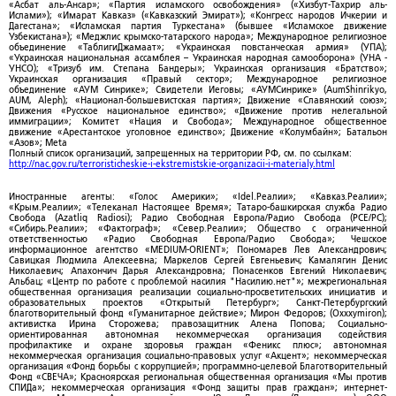
«Асбат аль-Ансар»; «Партия исламского освобождения» («Хизбут-Тахрир аль-
Ислами»); «Имарат Кавказ» («Кавказский Эмират»); «Конгресс народов Ичкерии и
Дагестана»; «Исламская партия Туркестана» (бывшее «Исламское движение
Узбекистана»); «Меджлис крымско-татарского народа»; Международное религиозное
объединение «ТаблигиДжамаат»; «Украинская повстанческая армия» (УПА);
«Украинская национальная ассамблея – Украинская народная самооборона» (УНА -
УНСО); «Тризуб им. Степана Бандеры»; Украинская организация «Братство»;
Украинская организация «Правый сектор»; Международное религиозное
объединение «АУМ Синрике»; Свидетели Иеговы; «АУМСинрике» (AumShinrikyo,
AUM, Aleph); «Национал-большевистская партия»; Движение «Славянский союз»;
Движения «Русское национальное единство»; «Движение против нелегальной
иммиграции»; Комитет «Нация и Свобода»; Международное общественное
движение «Арестантское уголовное единство»; Движение «Колумбайн»; Батальон
«Азов»; Meta
Полный список организаций, запрещенных на территории РФ, см. по ссылкам:
http://nac.gov.ru/terroristicheskie-i-ekstremistskie-organizacii-i-materialy.html
Иностранные агенты: «Голос Америки»; «Idel.Реалии»; «Кавказ.Реалии»;
«Крым.Реалии»; «Телеканал Настоящее Время»; Татаро-башкирская служба Радио
Свобода (Azatliq Radiosi); Радио Свободная Европа/Радио Свобода (PCE/PC);
«Сибирь.Реалии»; «Фактограф»; «Север.Реалии»; Общество с ограниченной
ответственностью «Радио Свободная Европа/Радио Свобода»; Чешское
информационное агентство «MEDIUM-ORIENT»; Пономарев Лев Александрович;
Савицкая Людмила Алексеевна; Маркелов Сергей Евгеньевич; Камалягин Денис
Николаевич; Апахончич Дарья Александровна; Понасенков Евгений Николаевич;
Альбац; «Центр по работе с проблемой насилия "Насилию.нет"»; межрегиональная
общественная организация реализации социально-просветительских инициатив и
образовательных проектов «Открытый Петербург»; Санкт-Петербургский
благотворительный фонд «Гуманитарное действие»; Мирон Федоров; (Oxxxymiron);
активистка Ирина Сторожева; правозащитник Алена Попова; Социально-
ориентированная автономная некоммерческая организация содействия
профилактике и охране здоровья граждан «Феникс плюс»; автономная
некоммерческая организация социально-правовых услуг «Акцент»; некоммерческая
организация «Фонд борьбы с коррупцией»; программно-целевой Благотворительный
Фонд «СВЕЧА»; Красноярская региональная общественная организация «Мы против
СПИДа»; некоммерческая организация «Фонд защиты прав граждан»; интернет-