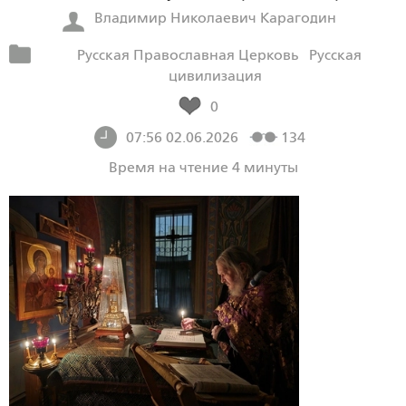
Владимир Николаевич Карагодин
Русская Православная Церковь
Русская
цивилизация
0
07:56 02.06.2026
134
Время на чтение 4 минуты