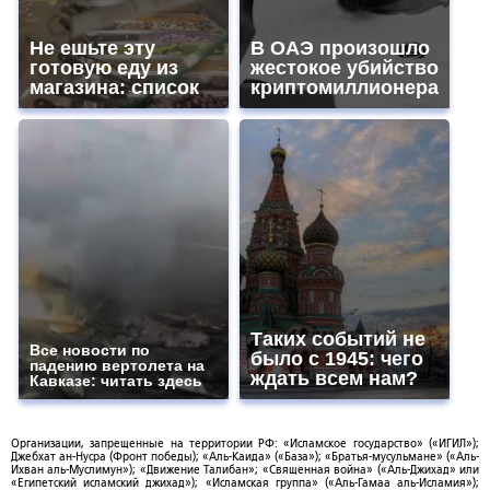
Не ешьте эту
В ОАЭ произошло
готовую еду из
жестокое убийство
магазина: список
криптомиллионера
Таких событий не
Все новости по
было с 1945: чего
падению вертолета на
ждать всем нам?
Кавказе: читать здесь
Организации, запрещенные на территории РФ: «Исламское государство» («ИГИЛ»);
Джебхат ан-Нусра (Фронт победы); «Аль-Каида» («База»); «Братья-мусульмане» («Аль-
Ихван аль-Муслимун»); «Движение Талибан»; «Священная война» («Аль-Джихад» или
«Египетский исламский джихад»); «Исламская группа» («Аль-Гамаа аль-Исламия»);