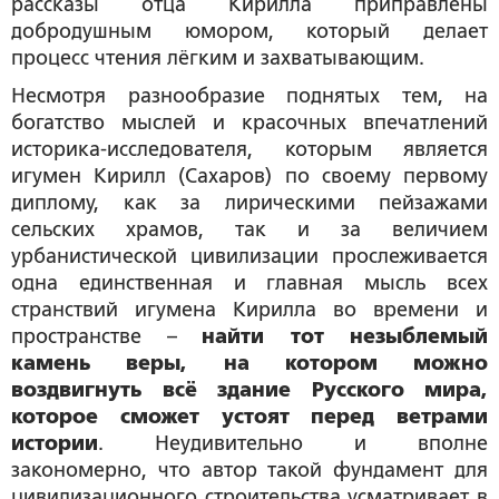
рассказы отца Кирилла приправлены
добродушным юмором, который делает
процесс чтения лёгким и захватывающим.
Несмотря разнообразие поднятых тем, на
богатство мыслей и красочных впечатлений
историка-исследователя, которым является
игумен Кирилл (Сахаров) по своему первому
диплому, как за лирическими пейзажами
сельских храмов, так и за величием
урбанистической цивилизации прослеживается
одна единственная и главная мысль всех
странствий игумена Кирилла во времени и
пространстве –
найти тот незыблемый
камень веры, на котором можно
воздвигнуть всё здание Русского мира,
которое сможет устоят перед ветрами
истории
. Неудивительно и вполне
закономерно, что автор такой фундамент для
цивилизационного строительства усматривает в