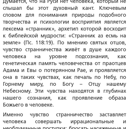
Думается, что на Руси нет человека, который не
слышал бы этот духовный кант. Ключевым
словом для понимания природы подобного
творчества и психологии восприятия является
лексема «странник», архетип которой восходит
к библейской мудрости: «Странник аз есмь на
земле» (Пс. 118:19). По мнению святых отцов,
чувство странничества живёт в душе каждого
человека на уровне подсознания, как
генетическая память человечества от праотцев
Адама и Евы о потерянном Рае, и проявляется
она в таких чувствах, как печаль по Небу, по
Горнему миру, по Богу – Отцу нашему
Небесному. Эти чувства находятся в глубинах
нашего сознания, как проявление образа
Божьего в человеке.
Именно чувство странничество заставляет
человека совершать иррациональные и
необдуманные поступки: бросать насиженные и