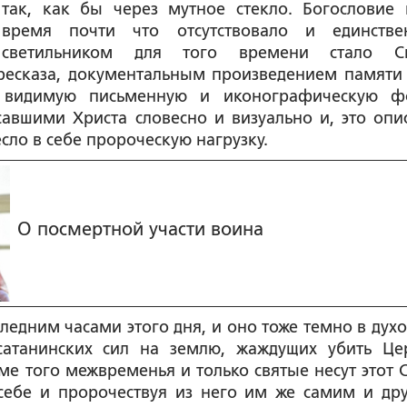
так, как бы через мутное стекло. Богословие 
время почти что отсутствовало и единств
светильником для того времени стало Св
ресказа, документальным произведением памяти 
в видимую письменную и иконографическую ф
авшими Христа словесно и визуально и, это опи
сло в себе пророческую нагрузку.
О посмертной участи воина
следним часами этого дня, и оно тоже темно в дух
атанинских сил на землю, жаждущих убить Це
ьме того межвременья и только святые несут этот С
 себе и пророчествуя из него им же самим и др