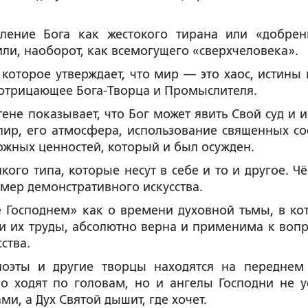
вление Бога как жестокого тирана или «добрен
ли, наоборот, как всемогущего «сверхчеловека».
, которое утверждает, что мир — это хаос, истины 
 отрицающее Бога-Творца и Промыслителя.
ене показывает, что Бог может явить Свой суд и и
пир, его атмосфера, использование священных со
ожных ценностей, который и был осужден.
ого типа, которые несут в себе и то и другое. Ч
мер демонстративного искусства.
е Господнем» как о времени духовной тьмы, в ко
 и их труды, абсолютно верна и применима к вопр
ства.
 поэты и другие творцы находятся на переднем
о ходят по головам, но и ангелы Господни не у
и, а Дух Святой дышит, где хочет.