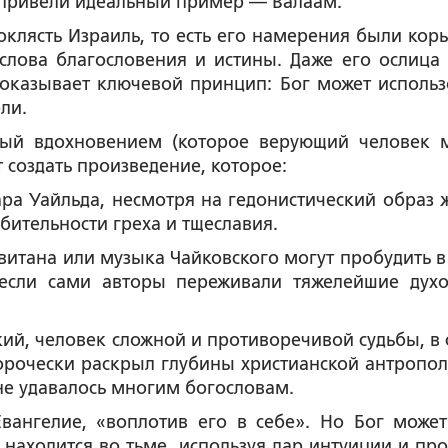
 привели идеальный пример — Валаам.
клясть Израиль, то есть его намерения были кор
слова благословения и истины. Даже его ослица 
оказывает ключевой принцип: Бог может использ
ли.
имый вдохновением (которое верующий человек 
 создать произведение, которое:
ра Уайльда, несмотря на гедонистический образ 
бительности греха и тщеславия.
витана или музыка Чайковского могут пробудить в
 если сами авторы переживали тяжелейшие дух
ий, человек сложной и противоречивой судьбы, в 
орочески раскрыл глубины христианской антропол
 не удавалось многим богословам.
вангелие, «воплотив его в себе». Но Бог может
е находится во тьме, используя дар интуиции и про