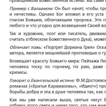
проводником Божественной истины. Вы сами
Пример с Валаамом:
Он был нанят, чтобы про
и нечестивы. Однако Бог вложил в его уста 
гласом Божьим, обличающим пророка. Это п
любого и что угодно для возвещения Своей во
Так и художник, поэт или писатель, движ
считать отблеском Божественного Духа), может
Обличает ложь:
«Портрет Дориана Грея» Оска
автора, является мощнейшей проповедью о гу
Возвещает красоту Божьего мира: Пейзажи Ле
человека тоску по горнему, по раю, даже
кризисы.
Говорит о Евангельской истине:
Ф.М.Достоевск
романах («Братья Карамазовы», «Идиот») пр
борьбы добра и зла в душе человека так, как
Как мы уже написали выше, святые несут Е
отблеск этого света и через того, кто сам ещ