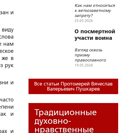
Как нам относиться
к ветхозаветному
зан и
запрету?
25.05.2026
 виду
О посмертной
слова
участи воина
е нам
Взгляд сквозь
еское
призму
 же в
православного
з рук
миропонимания. В
19.05.2026
помощь офицерам
и солдатам
зни и
Все статьи Протоиерей Вячеслав
Валерьевич Пушкарев
часто
епени
Традиционные
так и
духовно-
нравственные
рах и