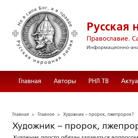
Русская 
Православие. С
Информационно-ана
Главная
Авторы
РНЛ ТВ
Акту
Главная
>
Главное
>
Художник – пророк, лжепророк?
Художник – пророк, лжепро
Художник просто обязан задаваться вопросом: