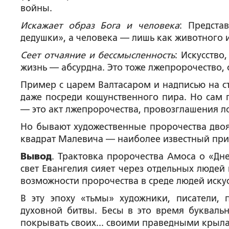
войны.
Искажает образ Бога и человека
: Предста
дедушки», а человека — лишь как животного и
Сеет отчаяние и бессмысленность
: Искусство
жизнь — абсурдна. Это тоже лжепророчество,
Пример с царем Валтасаром и надписью на ст
даже посреди кощунственного пира. Но сам 
— это акт лжепророчества, провозглашения л
Но бывают художественные пророчества двояк
квадрат Малевича — наиболее известный при
Вывод
. Трактовка пророчества Амоса о «Дн
свет Евангелия сияет через отдельных людей
возможности пророчества в среде людей искус
В эту эпоху «тьмы» художники, писатели,
духовной битвы. Бесы в это время буквальн
покрывать своих... своими праведными крылам