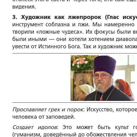
видения.
3. Художник как лжепророк (Глас искус
инструмент соблазна и лжи. Мы намеренно 
творили «ложные чудеса». Их фокусы были вн
были иными — они хотели хотением диавола –
увести от Истинного Бога. Так и художник мож
Прославляет грех и порок
: Искусство, которо
человека от заповедей.
Создает идолов
: Это может быть культ гос
(гуманизм, доведённый до обожествления чел