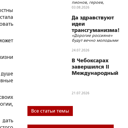
пионов, героев,
молитв и красоты
03.08.2026
ыстны
стала
Да здравствуют
овать
идеи
трансгуманизма!
«Дорогие россияне»
может
будут вечно молодыми
24.07.2026
жизни
В Чебоксарах
завершился II
Международный
 душе
поэтический
овные
конкурс памяти
Махмуда
21.07.2026
своих
Дарвиша
огии,
Все статьи темы
 дать
стого