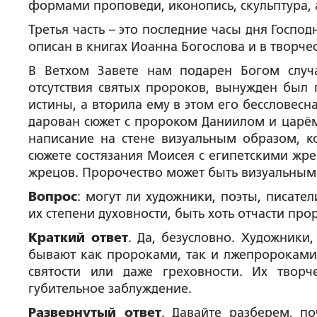
формами проповеди, иконопись, скульптура, ар
Третья часть – это последние часы дня Госпо
описан в книгах Иоанна Богослова и в творче
В Ветхом Завете нам подарен Богом слу
отсутствия святых пророков, вынужден был 
истины, а вторила ему в этом его бессловес
дарован сюжет с пророком Даниилом и царём
написание на стене визуальным образом, ко
сюжете состязания Моисея с египетскими жр
жрецов. Пророчество может быть визуальным 
Вопрос
: могут ли художники, поэты, писате
их степени духовности, быть хоть отчасти п
Краткий ответ
. Да, безусловно. Художники,
бывают как пророками, так и лжепророками,
святости или даже греховности. Их творч
губительное заблуждение.
Развернутый ответ
. Давайте разберем, п