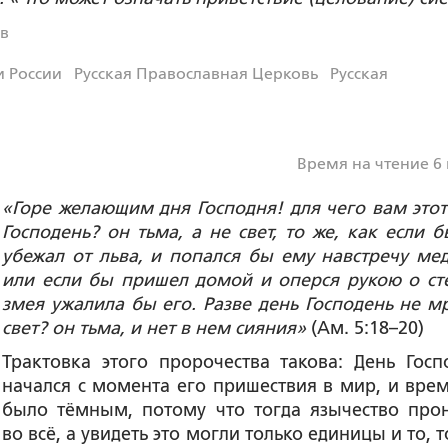
ев
 России
Русская Православная Церковь
Русская
Время на чтение 6
«Горе желающим дня Господня! для чего вам этот
Господень? он тьма, а не свет, то же, как если б
убежал от льва, и попался бы ему навстречу мед
или если бы пришел домой и оперся рукою о сте
змея ужалила бы его. Разве день Господень не мр
свет? он тьма, и нет в нем сияния»
(Ам. 5:18–20)
Трактовка этого пророчества такова: День Госп
начался с момента его пришествия в мир, и врем
было тёмным, потому что тогда язычество про
во всё, а увидеть это могли только единицы и то, 