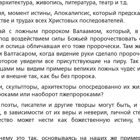
хитектура, живопись, литература, театр и т.д.
дня, момент истины, Апокалипсис, который предска
стве и трудах всех Христовых последователей.
чай с ложным пророком Валаамом, который, в
под воздействием силы Божьей пророчествовать 
ная ослица обличавшая его тоже пророчески. Там ж
 Валтасаром, когда видение руки сделало пророч
торое увидели все присутствующие на пиру. Так
ецами мы видим примеры великих ложных чудес и
и внешне так, как бы без пророка.
ли, скульпторы, архитекторы опосредованно их жи
ророками или наоборот лжепророками?
 поэты, писатели и другие творцы могут быть, и 
 в зависимости от их веры и неверия, личной ст
ество может нести как божественную истину, 
очему это так, основываясь на наших же приме