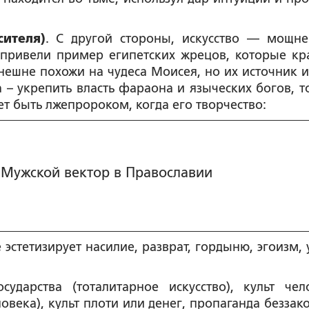
ителя)
. С другой стороны, искусство — мощн
привели пример египетских жрецов, которые кр
ешне похожи на чудеса Моисея, но их источник и
 укрепить власть фараона и языческих богов, то
ет быть лжепророком, когда его творчество:
Мужской вектор в Православии
е эстетизирует насилие, разврат, гордыню, эгоизм,
ударства (тоталитарное искусство), культ чел
овека), культ плоти или денег, пропаганда беззак