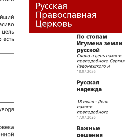
Русская
Православная
ейший
Церковь
асиво
 цель
По стопам
 есть
Игумена земли
русской
Слово в день памяти
преподобного Сергия
Радонежского и
преподобномученицы
18.07.2026
великой княгини
Елисаветы
Русская
надежда
18 июля - День
памяти
 уводя
преподобного
Сергия
17.07.2026
Радонежского
овека
Важные
онной
решения