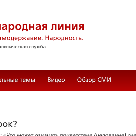
народная линия
амодержавие. Народность.
литическая служба
альные темы
Видео
Обзор СМИ
рок?
 «Что может означать приветствие (целование) си