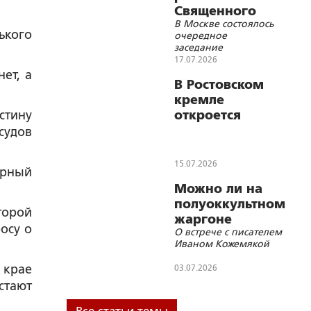
Священного
В Москве состоялось
Синода
ького
очередное
заседание
Священного Синода
17.07.2026
Русской
нет, а
Православной
В Ростовском
Церкви
кремле
стину
откроется
выставка
судов
«Образ
русского
15.07.2026
ёрный
архиерея»
Можно ли на
полуоккультном
торой
жаргоне
осу о
О встрече с писателем
говорить об
Иваном Кожемякой
ответах на
Главные
 крае
03.07.2026
вопросы?
стают