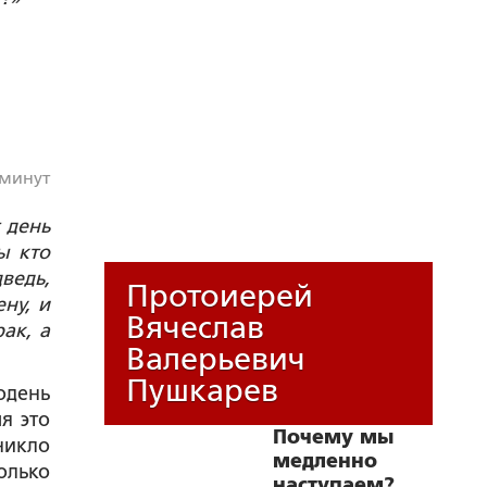
 минут
 день
ы кто
ведь,
Протоиерей
ну, и
Вячеслав
ак, а
Валерьевич
Пушкарев
одень
я это
Почему мы
никло
медленно
только
наступаем?