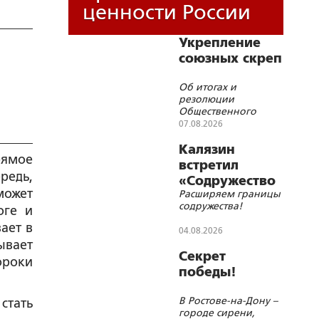
ценности России
Укрепление
союзных скреп
Об итогах и
резолюции
Общественного
военно-
07.08.2026
патриотического
форума Союзного
Калязин
рямое
Государства
встретил
«Содружество
может
Расширяем границы
православной
содружества!
оге и
молодёжи»
ает в
04.08.2026
ывает
Секрет
ороки
победы!
В Ростове-на-Дону –
стать
городе сирени,