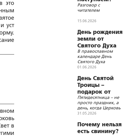
в это
Разговор с
енным
читателем
ятое
15.06.2026
и уст
День рождения
орму.
земли от
сание
Святого Духа
В православном
календаре День
Святого Духа
занимает особое
01.06.2026
место
День Святой
Троицы –
подарок от
Пятидесятница – не
Бога за веру
просто праздник, а
день, когда Церковь
овном
получила своё
31.05.2026
рковь
духовное рождение,
структуру и силы для
Почему нельзя
вет в
исполнения своего
есть свинину?
угими
предназначения