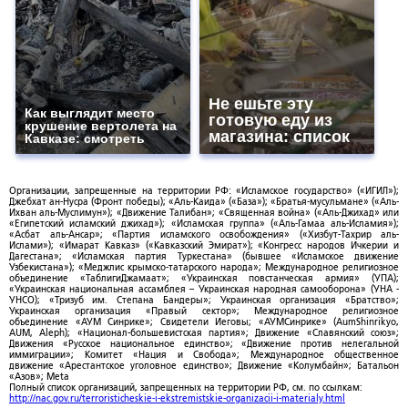
Не ешьте эту
Как выглядит место
готовую еду из
крушение вертолета на
магазина: список
Кавказе: смотреть
Организации, запрещенные на территории РФ: «Исламское государство» («ИГИЛ»);
Джебхат ан-Нусра (Фронт победы); «Аль-Каида» («База»); «Братья-мусульмане» («Аль-
Ихван аль-Муслимун»); «Движение Талибан»; «Священная война» («Аль-Джихад» или
«Египетский исламский джихад»); «Исламская группа» («Аль-Гамаа аль-Исламия»);
«Асбат аль-Ансар»; «Партия исламского освобождения» («Хизбут-Тахрир аль-
Ислами»); «Имарат Кавказ» («Кавказский Эмират»); «Конгресс народов Ичкерии и
Дагестана»; «Исламская партия Туркестана» (бывшее «Исламское движение
Узбекистана»); «Меджлис крымско-татарского народа»; Международное религиозное
объединение «ТаблигиДжамаат»; «Украинская повстанческая армия» (УПА);
«Украинская национальная ассамблея – Украинская народная самооборона» (УНА -
УНСО); «Тризуб им. Степана Бандеры»; Украинская организация «Братство»;
Украинская организация «Правый сектор»; Международное религиозное
объединение «АУМ Синрике»; Свидетели Иеговы; «АУМСинрике» (AumShinrikyo,
AUM, Aleph); «Национал-большевистская партия»; Движение «Славянский союз»;
Движения «Русское национальное единство»; «Движение против нелегальной
иммиграции»; Комитет «Нация и Свобода»; Международное общественное
движение «Арестантское уголовное единство»; Движение «Колумбайн»; Батальон
«Азов»; Meta
Полный список организаций, запрещенных на территории РФ, см. по ссылкам:
http://nac.gov.ru/terroristicheskie-i-ekstremistskie-organizacii-i-materialy.html