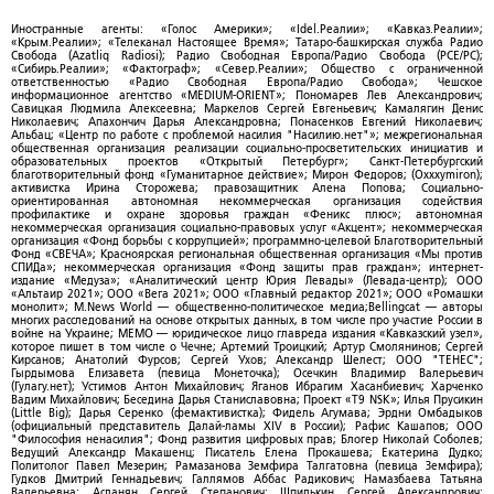
Иностранные агенты: «Голос Америки»; «Idel.Реалии»; «Кавказ.Реалии»;
«Крым.Реалии»; «Телеканал Настоящее Время»; Татаро-башкирская служба Радио
Свобода (Azatliq Radiosi); Радио Свободная Европа/Радио Свобода (PCE/PC);
«Сибирь.Реалии»; «Фактограф»; «Север.Реалии»; Общество с ограниченной
ответственностью «Радио Свободная Европа/Радио Свобода»; Чешское
информационное агентство «MEDIUM-ORIENT»; Пономарев Лев Александрович;
Савицкая Людмила Алексеевна; Маркелов Сергей Евгеньевич; Камалягин Денис
Николаевич; Апахончич Дарья Александровна; Понасенков Евгений Николаевич;
Альбац; «Центр по работе с проблемой насилия "Насилию.нет"»; межрегиональная
общественная организация реализации социально-просветительских инициатив и
образовательных проектов «Открытый Петербург»; Санкт-Петербургский
благотворительный фонд «Гуманитарное действие»; Мирон Федоров; (Oxxxymiron);
активистка Ирина Сторожева; правозащитник Алена Попова; Социально-
ориентированная автономная некоммерческая организация содействия
профилактике и охране здоровья граждан «Феникс плюс»; автономная
некоммерческая организация социально-правовых услуг «Акцент»; некоммерческая
организация «Фонд борьбы с коррупцией»; программно-целевой Благотворительный
Фонд «СВЕЧА»; Красноярская региональная общественная организация «Мы против
СПИДа»; некоммерческая организация «Фонд защиты прав граждан»; интернет-
издание «Медуза»; «Аналитический центр Юрия Левады» (Левада-центр); ООО
«Альтаир 2021»; ООО «Вега 2021»; ООО «Главный редактор 2021»; ООО «Ромашки
монолит»; M.News World — общественно-политическое медиа;Bellingcat — авторы
многих расследований на основе открытых данных, в том числе про участие России в
войне на Украине; МЕМО — юридическое лицо главреда издания «Кавказский узел»,
которое пишет в том числе о Чечне; Артемий Троицкий; Артур Смолянинов; Сергей
Кирсанов; Анатолий Фурсов; Сергей Ухов; Александр Шелест; ООО "ТЕНЕС";
Гырдымова Елизавета (певица Монеточка); Осечкин Владимир Валерьевич
(Гулагу.нет); Устимов Антон Михайлович; Яганов Ибрагим Хасанбиевич; Харченко
Вадим Михайлович; Беседина Дарья Станиславовна; Проект «T9 NSK»; Илья Прусикин
(Little Big); Дарья Серенко (фемактивистка); Фидель Агумава; Эрдни Омбадыков
(официальный представитель Далай-ламы XIV в России); Рафис Кашапов; ООО
"Философия ненасилия"; Фонд развития цифровых прав; Блогер Николай Соболев;
Ведущий Александр Макашенц; Писатель Елена Прокашева; Екатерина Дудко;
Политолог Павел Мезерин; Рамазанова Земфира Талгатовна (певица Земфира);
Гудков Дмитрий Геннадьевич; Галлямов Аббас Радикович; Намазбаева Татьяна
Валерьевна; Асланян Сергей Степанович; Шпилькин Сергей Александрович;