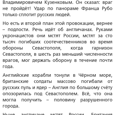
Владимировичем Кузенковым. Он сказал: враг
не пройдёт! Удар по панораме Франца Рубо
только сплотит русских людей.
Но есть и второй план этой провокации, вернее
– подлости. Речь идёт об англичанах. Руками
укронацистов они мстят России, мстят за сто
тысяч погибших соотечественников во время
обороны Севастополя, когда гарнизон
Севастополя, в шесть раз меньший численности
врагов, мог держать оборону в течение почти
года.
Английские корабли тонули в Чёрном море,
британские солдаты массово погибали от
русских пуль и ядер – Англия по большому счёту
опозорилась под Севастополем. Всё, что она
могла получить – половину разрушенного
города.
Ныне англичане мстят России. Британия