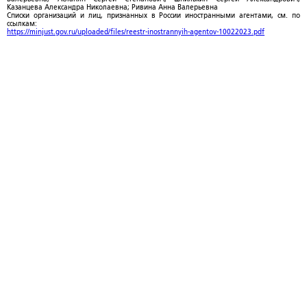
Казанцева Александра Николаевна; Ривина Анна Валерьевна
Списки организаций и лиц, признанных в России иностранными агентами, см. по
ссылкам:
https://minjust.gov.ru/uploaded/files/reestr-inostrannyih-agentov-10022023.pdf