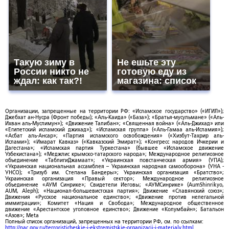
Такую зиму в
Не ешьте эту
России никто не
готовую еду из
ждал: как так?!
магазина: список
Организации, запрещенные на территории РФ: «Исламское государство» («ИГИЛ»);
Джебхат ан-Нусра (Фронт победы); «Аль-Каида» («База»); «Братья-мусульмане» («Аль-
Ихван аль-Муслимун»); «Движение Талибан»; «Священная война» («Аль-Джихад» или
«Египетский исламский джихад»); «Исламская группа» («Аль-Гамаа аль-Исламия»);
«Асбат аль-Ансар»; «Партия исламского освобождения» («Хизбут-Тахрир аль-
Ислами»); «Имарат Кавказ» («Кавказский Эмират»); «Конгресс народов Ичкерии и
Дагестана»; «Исламская партия Туркестана» (бывшее «Исламское движение
Узбекистана»); «Меджлис крымско-татарского народа»; Международное религиозное
объединение «ТаблигиДжамаат»; «Украинская повстанческая армия» (УПА);
«Украинская национальная ассамблея – Украинская народная самооборона» (УНА -
УНСО); «Тризуб им. Степана Бандеры»; Украинская организация «Братство»;
Украинская организация «Правый сектор»; Международное религиозное
объединение «АУМ Синрике»; Свидетели Иеговы; «АУМСинрике» (AumShinrikyo,
AUM, Aleph); «Национал-большевистская партия»; Движение «Славянский союз»;
Движения «Русское национальное единство»; «Движение против нелегальной
иммиграции»; Комитет «Нация и Свобода»; Международное общественное
движение «Арестантское уголовное единство»; Движение «Колумбайн»; Батальон
«Азов»; Meta
Полный список организаций, запрещенных на территории РФ, см. по ссылкам:
http://nac.gov.ru/terroristicheskie-i-ekstremistskie-organizacii-i-materialy.html