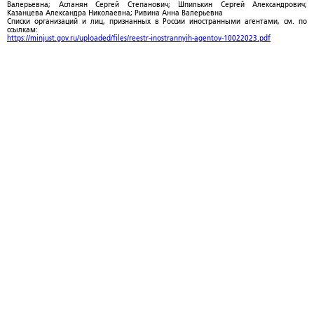
Валерьевна; Асланян Сергей Степанович; Шпилькин Сергей Александрович;
Казанцева Александра Николаевна; Ривина Анна Валерьевна
Списки организаций и лиц, признанных в России иностранными агентами, см. по
ссылкам:
https://minjust.gov.ru/uploaded/files/reestr-inostrannyih-agentov-10022023.pdf