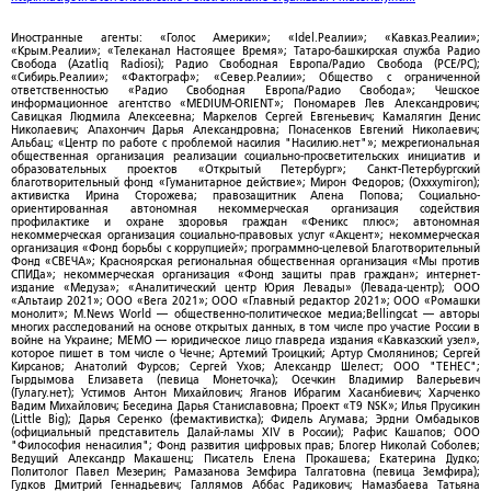
Иностранные агенты: «Голос Америки»; «Idel.Реалии»; «Кавказ.Реалии»;
«Крым.Реалии»; «Телеканал Настоящее Время»; Татаро-башкирская служба Радио
Свобода (Azatliq Radiosi); Радио Свободная Европа/Радио Свобода (PCE/PC);
«Сибирь.Реалии»; «Фактограф»; «Север.Реалии»; Общество с ограниченной
ответственностью «Радио Свободная Европа/Радио Свобода»; Чешское
информационное агентство «MEDIUM-ORIENT»; Пономарев Лев Александрович;
Савицкая Людмила Алексеевна; Маркелов Сергей Евгеньевич; Камалягин Денис
Николаевич; Апахончич Дарья Александровна; Понасенков Евгений Николаевич;
Альбац; «Центр по работе с проблемой насилия "Насилию.нет"»; межрегиональная
общественная организация реализации социально-просветительских инициатив и
образовательных проектов «Открытый Петербург»; Санкт-Петербургский
благотворительный фонд «Гуманитарное действие»; Мирон Федоров; (Oxxxymiron);
активистка Ирина Сторожева; правозащитник Алена Попова; Социально-
ориентированная автономная некоммерческая организация содействия
профилактике и охране здоровья граждан «Феникс плюс»; автономная
некоммерческая организация социально-правовых услуг «Акцент»; некоммерческая
организация «Фонд борьбы с коррупцией»; программно-целевой Благотворительный
Фонд «СВЕЧА»; Красноярская региональная общественная организация «Мы против
СПИДа»; некоммерческая организация «Фонд защиты прав граждан»; интернет-
издание «Медуза»; «Аналитический центр Юрия Левады» (Левада-центр); ООО
«Альтаир 2021»; ООО «Вега 2021»; ООО «Главный редактор 2021»; ООО «Ромашки
монолит»; M.News World — общественно-политическое медиа;Bellingcat — авторы
многих расследований на основе открытых данных, в том числе про участие России в
войне на Украине; МЕМО — юридическое лицо главреда издания «Кавказский узел»,
которое пишет в том числе о Чечне; Артемий Троицкий; Артур Смолянинов; Сергей
Кирсанов; Анатолий Фурсов; Сергей Ухов; Александр Шелест; ООО "ТЕНЕС";
Гырдымова Елизавета (певица Монеточка); Осечкин Владимир Валерьевич
(Гулагу.нет); Устимов Антон Михайлович; Яганов Ибрагим Хасанбиевич; Харченко
Вадим Михайлович; Беседина Дарья Станиславовна; Проект «T9 NSK»; Илья Прусикин
(Little Big); Дарья Серенко (фемактивистка); Фидель Агумава; Эрдни Омбадыков
(официальный представитель Далай-ламы XIV в России); Рафис Кашапов; ООО
"Философия ненасилия"; Фонд развития цифровых прав; Блогер Николай Соболев;
Ведущий Александр Макашенц; Писатель Елена Прокашева; Екатерина Дудко;
Политолог Павел Мезерин; Рамазанова Земфира Талгатовна (певица Земфира);
Гудков Дмитрий Геннадьевич; Галлямов Аббас Радикович; Намазбаева Татьяна