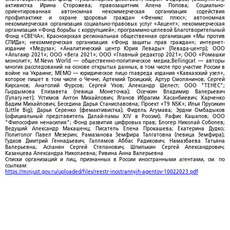
активистка Ирина Сторожева; правозащитник Алена Попова; Социально-
ориентированная автономная некоммерческая организация содействия
профилактике и охране здоровья граждан «Феникс плюс»; автономная
некоммерческая организация социально-правовых услуг «Акцент»; некоммерческая
организация «Фонд борьбы с коррупцией»; программно-целевой Благотворительный
Фонд «СВЕЧА»; Красноярская региональная общественная организация «Мы против
СПИДа»; некоммерческая организация «Фонд защиты прав граждан»; интернет-
издание «Медуза»; «Аналитический центр Юрия Левады» (Левада-центр); ООО
«Альтаир 2021»; ООО «Вега 2021»; ООО «Главный редактор 2021»; ООО «Ромашки
монолит»; M.News World — общественно-политическое медиа;Bellingcat — авторы
многих расследований на основе открытых данных, в том числе про участие России в
войне на Украине; МЕМО — юридическое лицо главреда издания «Кавказский узел»,
которое пишет в том числе о Чечне; Артемий Троицкий; Артур Смолянинов; Сергей
Кирсанов; Анатолий Фурсов; Сергей Ухов; Александр Шелест; ООО "ТЕНЕС";
Гырдымова Елизавета (певица Монеточка); Осечкин Владимир Валерьевич
(Гулагу.нет); Устимов Антон Михайлович; Яганов Ибрагим Хасанбиевич; Харченко
Вадим Михайлович; Беседина Дарья Станиславовна; Проект «T9 NSK»; Илья Прусикин
(Little Big); Дарья Серенко (фемактивистка); Фидель Агумава; Эрдни Омбадыков
(официальный представитель Далай-ламы XIV в России); Рафис Кашапов; ООО
"Философия ненасилия"; Фонд развития цифровых прав; Блогер Николай Соболев;
Ведущий Александр Макашенц; Писатель Елена Прокашева; Екатерина Дудко;
Политолог Павел Мезерин; Рамазанова Земфира Талгатовна (певица Земфира);
Гудков Дмитрий Геннадьевич; Галлямов Аббас Радикович; Намазбаева Татьяна
Валерьевна; Асланян Сергей Степанович; Шпилькин Сергей Александрович;
Казанцева Александра Николаевна; Ривина Анна Валерьевна
Списки организаций и лиц, признанных в России иностранными агентами, см. по
ссылкам:
https://minjust.gov.ru/uploaded/files/reestr-inostrannyih-agentov-10022023.pdf