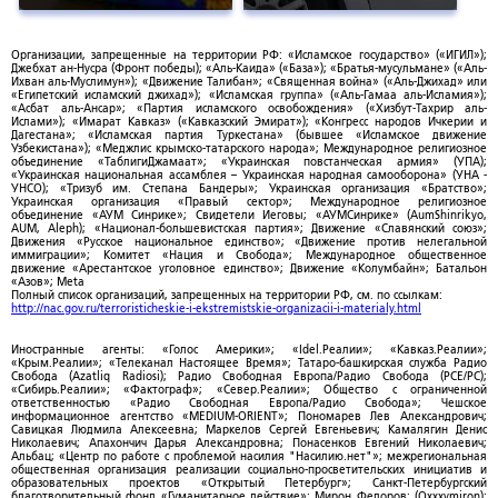
Организации, запрещенные на территории РФ: «Исламское государство» («ИГИЛ»);
Джебхат ан-Нусра (Фронт победы); «Аль-Каида» («База»); «Братья-мусульмане» («Аль-
Ихван аль-Муслимун»); «Движение Талибан»; «Священная война» («Аль-Джихад» или
«Египетский исламский джихад»); «Исламская группа» («Аль-Гамаа аль-Исламия»);
«Асбат аль-Ансар»; «Партия исламского освобождения» («Хизбут-Тахрир аль-
Ислами»); «Имарат Кавказ» («Кавказский Эмират»); «Конгресс народов Ичкерии и
Дагестана»; «Исламская партия Туркестана» (бывшее «Исламское движение
Узбекистана»); «Меджлис крымско-татарского народа»; Международное религиозное
объединение «ТаблигиДжамаат»; «Украинская повстанческая армия» (УПА);
«Украинская национальная ассамблея – Украинская народная самооборона» (УНА -
УНСО); «Тризуб им. Степана Бандеры»; Украинская организация «Братство»;
Украинская организация «Правый сектор»; Международное религиозное
объединение «АУМ Синрике»; Свидетели Иеговы; «АУМСинрике» (AumShinrikyo,
AUM, Aleph); «Национал-большевистская партия»; Движение «Славянский союз»;
Движения «Русское национальное единство»; «Движение против нелегальной
иммиграции»; Комитет «Нация и Свобода»; Международное общественное
движение «Арестантское уголовное единство»; Движение «Колумбайн»; Батальон
«Азов»; Meta
Полный список организаций, запрещенных на территории РФ, см. по ссылкам:
http://nac.gov.ru/terroristicheskie-i-ekstremistskie-organizacii-i-materialy.html
Иностранные агенты: «Голос Америки»; «Idel.Реалии»; «Кавказ.Реалии»;
«Крым.Реалии»; «Телеканал Настоящее Время»; Татаро-башкирская служба Радио
Свобода (Azatliq Radiosi); Радио Свободная Европа/Радио Свобода (PCE/PC);
«Сибирь.Реалии»; «Фактограф»; «Север.Реалии»; Общество с ограниченной
ответственностью «Радио Свободная Европа/Радио Свобода»; Чешское
информационное агентство «MEDIUM-ORIENT»; Пономарев Лев Александрович;
Савицкая Людмила Алексеевна; Маркелов Сергей Евгеньевич; Камалягин Денис
Николаевич; Апахончич Дарья Александровна; Понасенков Евгений Николаевич;
Альбац; «Центр по работе с проблемой насилия "Насилию.нет"»; межрегиональная
общественная организация реализации социально-просветительских инициатив и
образовательных проектов «Открытый Петербург»; Санкт-Петербургский
благотворительный фонд «Гуманитарное действие»; Мирон Федоров; (Oxxxymiron);