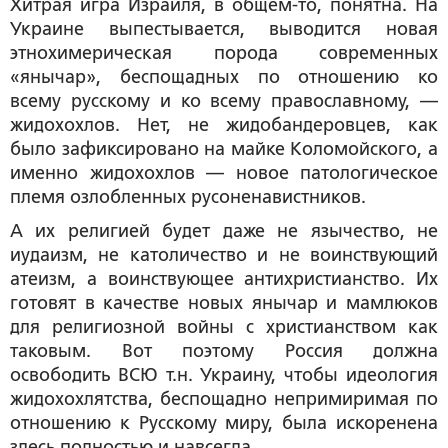
Хитрая игра Израиля, в общем-то, понятна. На
Украине выпестывается, выводится новая
этнохимерическая порода современных
«янычар», беспощадных по отношению ко
всему русскому и ко всему православному, —
жидохохлов. Нет, не жидобандеровцев, как
было зафиксировано на майке Коломойского, а
именно жидохохлов — новое патологическое
племя озлобленных русоненавистников.
А их религией будет даже не язычество, не
иудаизм, не католичество и не воинствующий
атеизм, а воинствующее антихристианство. Их
готовят в качестве новых янычар и мамлюков
для религиозной войны с христианством как
таковым. Вот поэтому Россия должна
освободить ВСЮ т.н. Украину, чтобы идеология
жидохохлятства, беспощадно непримиримая по
отношению к Русскому миру, была искоренена
здесь полностью и навсегда.