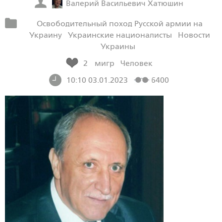
Валерий Васильевич Хатюшин
Освободительный поход Русской армии на
Украину
Украинские националисты
Новости
Украины
2
мигр
Человек
10:10 03.01.2023
6400