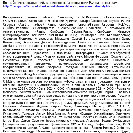
Полный список организаций, запрещенных на территории РФ, см. по ссылкам:
http://nac.gov.ru/terroristicheskie-i-ekstremistskie-organizacii-i-materialy.html
Иностранные агенты: «Голос Америки»; «Idel.Реалии»; «Кавказ.Реалии»;
«Крым.Реалии»; «Телеканал Настоящее Время»; Татаро-башкирская служба Радио
Свобода (Azatliq Radiosi); Радио Свободная Европа/Радио Свобода (PCE/PC);
«Сибирь.Реалии»; «Фактограф»; «Север.Реалии»; Общество с ограниченной
ответственностью «Радио Свободная Европа/Радио Свобода»; Чешское
информационное агентство «MEDIUM-ORIENT»; Пономарев Лев Александрович;
Савицкая Людмила Алексеевна; Маркелов Сергей Евгеньевич; Камалягин Денис
Николаевич; Апахончич Дарья Александровна; Понасенков Евгений Николаевич;
Альбац; «Центр по работе с проблемой насилия "Насилию.нет"»; межрегиональная
общественная организация реализации социально-просветительских инициатив и
образовательных проектов «Открытый Петербург»; Санкт-Петербургский
благотворительный фонд «Гуманитарное действие»; Мирон Федоров; (Oxxxymiron);
активистка Ирина Сторожева; правозащитник Алена Попова; Социально-
ориентированная автономная некоммерческая организация содействия
профилактике и охране здоровья граждан «Феникс плюс»; автономная
некоммерческая организация социально-правовых услуг «Акцент»; некоммерческая
организация «Фонд борьбы с коррупцией»; программно-целевой Благотворительный
Фонд «СВЕЧА»; Красноярская региональная общественная организация «Мы против
СПИДа»; некоммерческая организация «Фонд защиты прав граждан»; интернет-
издание «Медуза»; «Аналитический центр Юрия Левады» (Левада-центр); ООО
«Альтаир 2021»; ООО «Вега 2021»; ООО «Главный редактор 2021»; ООО «Ромашки
монолит»; M.News World — общественно-политическое медиа;Bellingcat — авторы
многих расследований на основе открытых данных, в том числе про участие России в
войне на Украине; МЕМО — юридическое лицо главреда издания «Кавказский узел»,
которое пишет в том числе о Чечне; Артемий Троицкий; Артур Смолянинов; Сергей
Кирсанов; Анатолий Фурсов; Сергей Ухов; Александр Шелест; ООО "ТЕНЕС";
Гырдымова Елизавета (певица Монеточка); Осечкин Владимир Валерьевич
(Гулагу.нет); Устимов Антон Михайлович; Яганов Ибрагим Хасанбиевич; Харченко
Вадим Михайлович; Беседина Дарья Станиславовна; Проект «T9 NSK»; Илья Прусикин
(Little Big); Дарья Серенко (фемактивистка); Фидель Агумава; Эрдни Омбадыков
(официальный представитель Далай-ламы XIV в России); Рафис Кашапов; ООО
"Философия ненасилия"; Фонд развития цифровых прав; Блогер Николай Соболев;
Ведущий Александр Макашенц; Писатель Елена Прокашева; Екатерина Дудко;