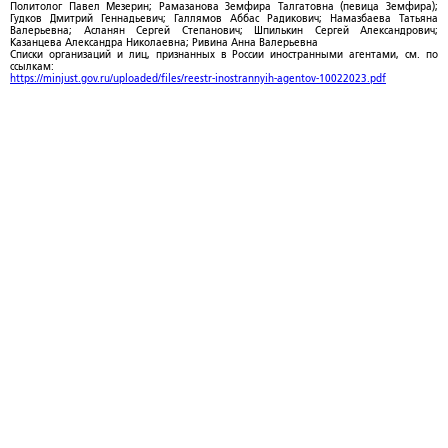
Политолог Павел Мезерин; Рамазанова Земфира Талгатовна (певица Земфира);
Гудков Дмитрий Геннадьевич; Галлямов Аббас Радикович; Намазбаева Татьяна
Валерьевна; Асланян Сергей Степанович; Шпилькин Сергей Александрович;
Казанцева Александра Николаевна; Ривина Анна Валерьевна
Списки организаций и лиц, признанных в России иностранными агентами, см. по
ссылкам:
https://minjust.gov.ru/uploaded/files/reestr-inostrannyih-agentov-10022023.pdf