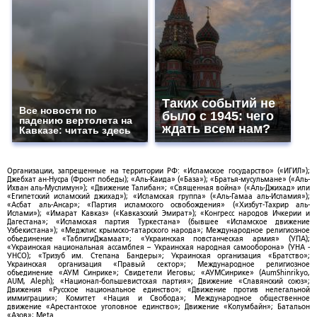
Таких событий не
Все новости по
было с 1945: чего
падению вертолета на
ждать всем нам?
Кавказе: читать здесь
Организации, запрещенные на территории РФ: «Исламское государство» («ИГИЛ»);
Джебхат ан-Нусра (Фронт победы); «Аль-Каида» («База»); «Братья-мусульмане» («Аль-
Ихван аль-Муслимун»); «Движение Талибан»; «Священная война» («Аль-Джихад» или
«Египетский исламский джихад»); «Исламская группа» («Аль-Гамаа аль-Исламия»);
«Асбат аль-Ансар»; «Партия исламского освобождения» («Хизбут-Тахрир аль-
Ислами»); «Имарат Кавказ» («Кавказский Эмират»); «Конгресс народов Ичкерии и
Дагестана»; «Исламская партия Туркестана» (бывшее «Исламское движение
Узбекистана»); «Меджлис крымско-татарского народа»; Международное религиозное
объединение «ТаблигиДжамаат»; «Украинская повстанческая армия» (УПА);
«Украинская национальная ассамблея – Украинская народная самооборона» (УНА -
УНСО); «Тризуб им. Степана Бандеры»; Украинская организация «Братство»;
Украинская организация «Правый сектор»; Международное религиозное
объединение «АУМ Синрике»; Свидетели Иеговы; «АУМСинрике» (AumShinrikyo,
AUM, Aleph); «Национал-большевистская партия»; Движение «Славянский союз»;
Движения «Русское национальное единство»; «Движение против нелегальной
иммиграции»; Комитет «Нация и Свобода»; Международное общественное
движение «Арестантское уголовное единство»; Движение «Колумбайн»; Батальон
«Азов»; Meta