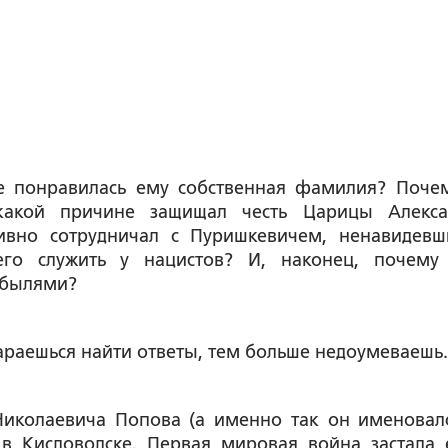
не понравилась ему собственная фамилия? Поче
какой причине защищал честь Царицы Алекс
ивно сотрудничал с Пуришкевичем, ненавидев
его служить у нацистов? И, наконец, почему
л былями?
араешься найти ответы, тем больше недоумеваешь.
Николаевича Попова (а именно так он именовал
 в Кисловодске. Первая мировая война застала 