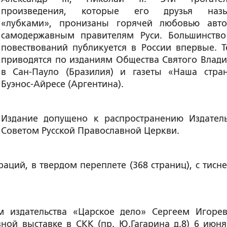
произведения, которые его друзья назы
«лубками», пронизаны горячей любовью авт
самодержавным правителям Руси. Большинство
повествований публикуется в России впервые. Т
приводятся по изданиям Общества Святого Влад
в Сан-Пауло (Бразилия) и газеты «Наша стра
Буэнос-Айресе (Аргентина).
Издание допущено к распространению Издател
Советом Русской Православной Церкви.
аций, в твердом переплете (368 страниц), с тисн
м издательства «Царское дело» Сергеем Игоре
ной выставке в СКК (пр. Ю.Гагарина д.8) 6 июня