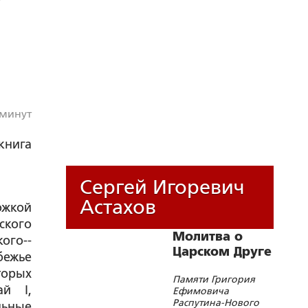
 минут
книга
Сергей Игоревич
Астахов
ожкой
ского
Молитва о
ого-­
Царском Друге
бежье
орых
Памяти Григория
ай I,
Ефимовича
Распутина-Нового
льные