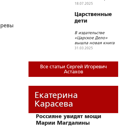
средств на третью
18.07.2025
книгу дневников
митрополита Иоанна
Царственные
(Снычева)
дети
аревы
В издательстве
«Царское Дело»
вышла новая книга
о детях святой семьи
31.03.2025
последнего
Императора
Николая II
Все статьи Сергей Игоревич
Астахов
Екатерина
Карасева
Россияне увидят мощи
Марии Магдалины