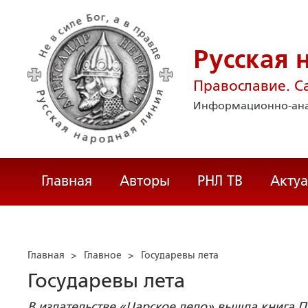
Русская 
Православие. С
Информационно-ана
Главная
Авторы
РНЛ ТВ
Акту
Главная
>
Главное
>
Государевы лета
Государевы лета
В издательстве «Царское дело» вышла книга 