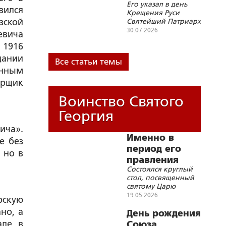
Его указал в день
вился
Крещения Руси
зской
Святейший Патриарх
Кирилл
30.07.2026
евича
 1916
дании
Все статьи темы
анным
орщик
Воинство Святого
Георгия
ича».
Именно в
е без
период его
 но в
правления
Состоялся круглый
трезвенническое
стол, посвященный
движение в
святому Царю
России достигло
Страстотерпцу
19.05.2026
рскую
невероятного
Николаю II и его
но, а
вкладу в дело
День рождения
размаха
утверждения трезвости
де, в
Союза