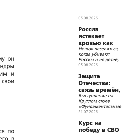
сентября
состоится
Общемосковский
05.08.2026
крестный ход
Россия
истекает
кровью как
Нельзя веселиться,
жертвенное
когда убивают
животное?
му он
Россию и ее детей,
нельзя хохотать,
05.08.2026
андры
когда распинают
шим и
Христа
Защита
 свои
Отечества:
связь времён,
Выступление на
событий и
Круглом столе
территорий
«Фундаментальные
основы Союзного
31.07.2026
государства и
современные
Курс на
геополитические
победу в СВО
ся по
вызовы»
его в