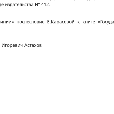
де издательства № 412.
инии» послесловие Е.Карасевой к книге «Госуд
й Игоревич Астахов