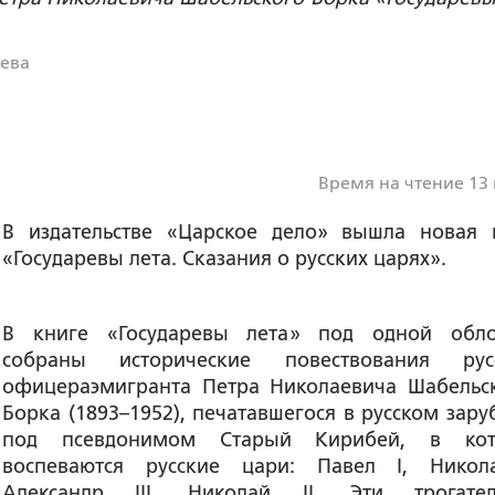
сева
Время на чтение 13
В издательстве «Царское дело» вышла новая 
«Государевы лета. Сказания о русских царях».
В книге «Государевы лета» под одной обл
собраны исторические повествования рус
офицера­эмигранта
Петра Николаевича Шабельск
Борка
(1893–1952), печатавшегося в русском зару
под псевдонимом Старый Кирибей, в кот
воспеваются русские цари: Павел I, Никол
Александр III, Николай II. Эти трогате