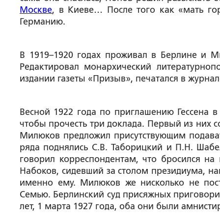
Москве
, в Киеве… После того как «мать го
Германию.
В 1919–1920 годах проживал в Берлине и М
Редактировал монархический литературно­п
издании газеты «Призыв», печатался в журнал
Весной 1922 года по приглашению Гессена 
чтобы прочесть три доклада. Первый из них с
Милюков предложил присутствующим подавать
ряда поднялись С.В. Таборицкий и П.Н. Шабе
говорил корреспондентам, что бросился на п
Набоков, сидевший за столом президиума, нап
именно ему. Милюков же нисколько не пост
Семью. Берлинский суд присяжных приговорил
лет, 1 марта 1927 года, оба они были амнист