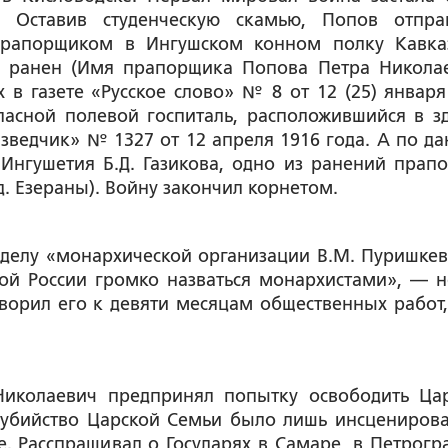
. Оставив студенческую скамью, Попов отпра
прапорщиком в Ингушском конном полку Кавка
л ранен (Имя прапорщика Попова Петра Никола
 в газете «Русское слово» № 8 от 12 (25) января
апасной полевой госпиталь, расположившийся в з
азведчик» № 1327 от 12 апреля 1916 года. А по д
 Ингушетия Б.Д. Газикова, одно из ранений прап
д. Езераны). Войну закончил корнетом.
 делу «монархической организации В.М. Пуришкев
й России громко назваться монархистами»
, — н
ворил его к девяти месяцам общественных работ,
Николаевич предпринял попытку освободить Ца
 убийство Царской Семьи было лишь инсценирова
е. Расспрашивал о Государях в Самаре, в Петрогра