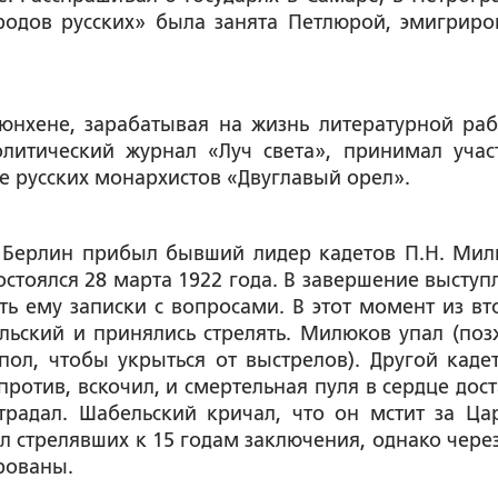
родов русских» была занята Петлюрой, эмигриро
юнхене, зарабатывая на жизнь литературной раб
олитический журнал «Луч света», принимал учас
е русских монархистов «Двуглавый орел».
в Берлин прибыл бывший лидер кадетов П.Н. Мил
остоялся 28 марта 1922 года. В завершение выступ
 ему записки с вопросами. В этот момент из вт
льский и принялись стрелять. Милюков упал (поз
ол, чтобы укрыться от выстрелов). Другой кадет,
ротив, вскочил, и смертельная пуля в сердце дост
радал. Шабельский кричал, что он мстит за Ца
 стрелявших к 15 годам заключения, однако через
ированы.