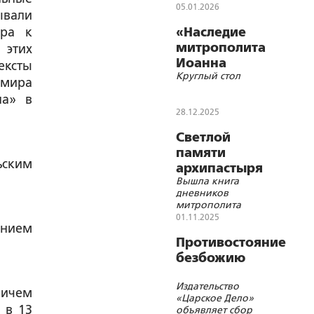
05.01.2026
вали
ора к
«Наследие
митрополита
 этих
Иоанна
ексты
Круглый стол
(Снычёва) и
имира
В.М.
на» в
Клыкова».
28.12.2025
Светлой
памяти
ьским
архипастыря
Вышла книга
дневников
митрополита
Иоанна (Снычёва)
01.11.2025
ением
Противостояние
безбожию
Издательство
вичем
«Царское Дело»
 в 13
объявляет сбор