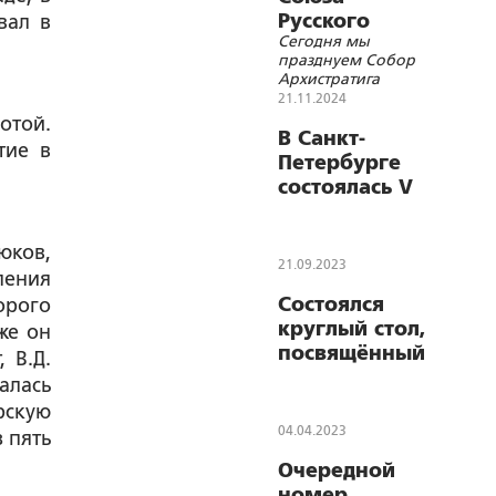
Русского
вал в
Сегодня мы
Народа и
празднуем Собор
Союза
Архистратига
Михаила
Михаила и прочих
21.11.2024
Архангела
Небесных Сил
отой.
бесплотных
В Санкт-
тие в
Петербурге
состоялась V
научно-
богословская
юков,
конференция
21.09.2023
ления
«Русско-
Состоялся
орого
Византийский
круглый стол,
же он
Логос»
посвящённый
 В.Д.
160-летию со
алась
дня рождения
рскую
митрополита
04.04.2023
 пять
Антония
Очередной
(Храповицкого)
номер