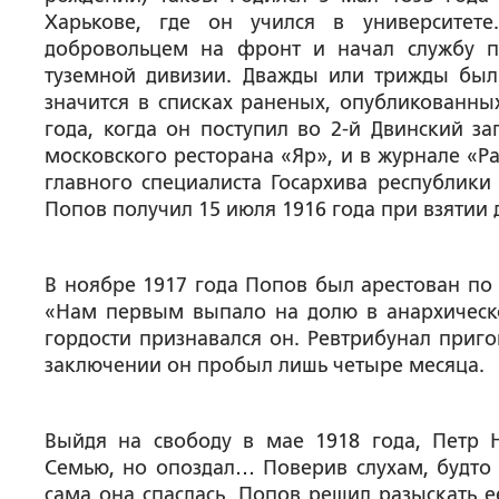
Харькове, где он учился в университете
добровольцем на фронт и начал службу 
туземной дивизии. Дважды или трижды бы
значится в списках раненых, опубликованных
года, когда он поступил во 2-й Двинский з
московского ресторана «Яр», и в журнале «Р
главного специалиста Госархива республики
Попов получил 15 июля 1916 года при взятии 
В ноябре 1917 года Попов был арестован по
«Нам первым выпало на долю в анархическо
гордости признавался он. Ревтрибунал приго
заключении он пробыл лишь четыре месяца.
Выйдя на свободу в мае 1918 года, Петр 
Семью, но опоздал… Поверив слухам, будто
сама она спаслась, Попов решил разыскать е