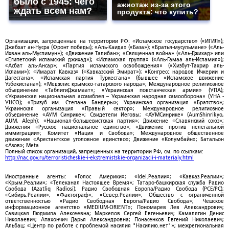
было с 1945: чего
ажиотаж из-за этого
ждать всем нам?
продукта: что купить?
Организации, запрещенные на территории РФ: «Исламское государство» («ИГИЛ»);
Джебхат ан-Нусра (Фронт победы); «Аль-Каида» («База»); «Братья-мусульмане» («Аль-
Ихван аль-Муслимун»); «Движение Талибан»; «Священная война» («Аль-Джихад» или
«Египетский исламский джихад»); «Исламская группа» («Аль-Гамаа аль-Исламия»);
«Асбат аль-Ансар»; «Партия исламского освобождения» («Хизбут-Тахрир аль-
Ислами»); «Имарат Кавказ» («Кавказский Эмират»); «Конгресс народов Ичкерии и
Дагестана»; «Исламская партия Туркестана» (бывшее «Исламское движение
Узбекистана»); «Меджлис крымско-татарского народа»; Международное религиозное
объединение «ТаблигиДжамаат»; «Украинская повстанческая армия» (УПА);
«Украинская национальная ассамблея – Украинская народная самооборона» (УНА -
УНСО); «Тризуб им. Степана Бандеры»; Украинская организация «Братство»;
Украинская организация «Правый сектор»; Международное религиозное
объединение «АУМ Синрике»; Свидетели Иеговы; «АУМСинрике» (AumShinrikyo,
AUM, Aleph); «Национал-большевистская партия»; Движение «Славянский союз»;
Движения «Русское национальное единство»; «Движение против нелегальной
иммиграции»; Комитет «Нация и Свобода»; Международное общественное
движение «Арестантское уголовное единство»; Движение «Колумбайн»; Батальон
«Азов»; Meta
Полный список организаций, запрещенных на территории РФ, см. по ссылкам:
http://nac.gov.ru/terroristicheskie-i-ekstremistskie-organizacii-i-materialy.html
Иностранные агенты: «Голос Америки»; «Idel.Реалии»; «Кавказ.Реалии»;
«Крым.Реалии»; «Телеканал Настоящее Время»; Татаро-башкирская служба Радио
Свобода (Azatliq Radiosi); Радио Свободная Европа/Радио Свобода (PCE/PC);
«Сибирь.Реалии»; «Фактограф»; «Север.Реалии»; Общество с ограниченной
ответственностью «Радио Свободная Европа/Радио Свобода»; Чешское
информационное агентство «MEDIUM-ORIENT»; Пономарев Лев Александрович;
Савицкая Людмила Алексеевна; Маркелов Сергей Евгеньевич; Камалягин Денис
Николаевич; Апахончич Дарья Александровна; Понасенков Евгений Николаевич;
Альбац; «Центр по работе с проблемой насилия "Насилию.нет"»; межрегиональная