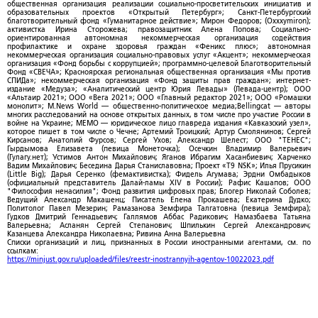
общественная организация реализации социально-просветительских инициатив и
образовательных проектов «Открытый Петербург»; Санкт-Петербургский
благотворительный фонд «Гуманитарное действие»; Мирон Федоров; (Oxxxymiron);
активистка Ирина Сторожева; правозащитник Алена Попова; Социально-
ориентированная автономная некоммерческая организация содействия
профилактике и охране здоровья граждан «Феникс плюс»; автономная
некоммерческая организация социально-правовых услуг «Акцент»; некоммерческая
организация «Фонд борьбы с коррупцией»; программно-целевой Благотворительный
Фонд «СВЕЧА»; Красноярская региональная общественная организация «Мы против
СПИДа»; некоммерческая организация «Фонд защиты прав граждан»; интернет-
издание «Медуза»; «Аналитический центр Юрия Левады» (Левада-центр); ООО
«Альтаир 2021»; ООО «Вега 2021»; ООО «Главный редактор 2021»; ООО «Ромашки
монолит»; M.News World — общественно-политическое медиа;Bellingcat — авторы
многих расследований на основе открытых данных, в том числе про участие России в
войне на Украине; МЕМО — юридическое лицо главреда издания «Кавказский узел»,
которое пишет в том числе о Чечне; Артемий Троицкий; Артур Смолянинов; Сергей
Кирсанов; Анатолий Фурсов; Сергей Ухов; Александр Шелест; ООО "ТЕНЕС";
Гырдымова Елизавета (певица Монеточка); Осечкин Владимир Валерьевич
(Гулагу.нет); Устимов Антон Михайлович; Яганов Ибрагим Хасанбиевич; Харченко
Вадим Михайлович; Беседина Дарья Станиславовна; Проект «T9 NSK»; Илья Прусикин
(Little Big); Дарья Серенко (фемактивистка); Фидель Агумава; Эрдни Омбадыков
(официальный представитель Далай-ламы XIV в России); Рафис Кашапов; ООО
"Философия ненасилия"; Фонд развития цифровых прав; Блогер Николай Соболев;
Ведущий Александр Макашенц; Писатель Елена Прокашева; Екатерина Дудко;
Политолог Павел Мезерин; Рамазанова Земфира Талгатовна (певица Земфира);
Гудков Дмитрий Геннадьевич; Галлямов Аббас Радикович; Намазбаева Татьяна
Валерьевна; Асланян Сергей Степанович; Шпилькин Сергей Александрович;
Казанцева Александра Николаевна; Ривина Анна Валерьевна
Списки организаций и лиц, признанных в России иностранными агентами, см. по
ссылкам:
https://minjust.gov.ru/uploaded/files/reestr-inostrannyih-agentov-10022023.pdf