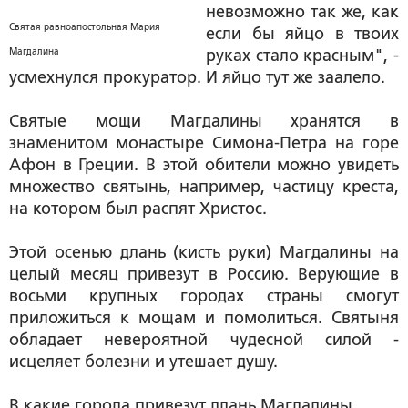
невозможно так же, как
Святая равноапостольная Мария
если бы яйцо в твоих
Магдалина
руках стало красным", -
усмехнулся прокуратор. И яйцо тут же заалело.
Святые мощи Магдалины хранятся в
знаменитом монастыре Симона-Петра на горе
Афон в Греции. В этой обители можно увидеть
множество святынь, например, частицу креста,
на котором был распят Христос.
Этой осенью длань (кисть руки) Магдалины на
целый месяц привезут в Россию. Верующие в
восьми крупных городах страны смогут
приложиться к мощам и помолиться. Святыня
обладает невероятной чудесной силой -
исцеляет болезни и утешает душу.
В какие города привезут длань Магдалины