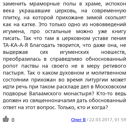
заменить мраморные полы в храме, испокон
века украшавшие церковь, на современную
плитку, на которой прихожане зимой скользят
как на катке. Это только одно из нововведений
игумена, про остальные можно уже книгу
писать. Так что там в церковном уставе пения
ТА-КА-А-Я Благодать творится, что даже она, не
выдержав сих игуменских новшеств,
преобразилась в справедливо обноснованный
ропот паствы на своего не в меру ретивого
пастыря. Так о каком духовном и молитвенном
состоянии прихожан во время литургии может
идти речь при таком раскладе дел в Московском
подворье Валаамского монастыря? Кто-то ведь
должен из священноначалия дать обоснованный
ответ на этот вопрос. Только, кто и когда?
Олег В
/
22.03.2017, 01:59
0