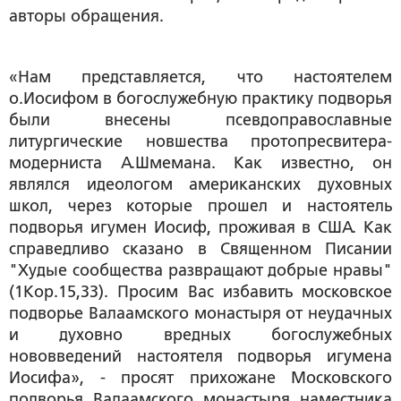
авторы обращения.
«Нам представляется, что настоятелем
о.Иосифом в богослужебную практику подворья
были внесены псевдоправославные
литургические новшества протопресвитера-
модерниста А.Шмемана. Как известно, он
являлся идеологом американских духовных
школ, через которые прошел и настоятель
подворья игумен Иосиф, проживая в США. Как
справедливо сказано в Священном Писании
"Худые сообщества развращают добрые нравы"
(1Кор.15,33). Просим Вас избавить московское
подворье Валаамского монастыря от неудачных
и духовно вредных богослужебных
нововведений настоятеля подворья игумена
Иосифа», - просят прихожане Московского
подворья Валаамского монастыря наместника