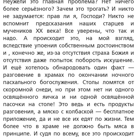
Неужели это главная проблема? Нет ничего
более серьёзного? Зачем это трогать? И никто
не задумается: прав ли я, Господи? Никто не
вспомнит предсказания наших старцев и
мучеников ХХ века! Все уверены, что так и
надо. А происходит это, на мой взгляд,
вследствие упоения собственным достоинством
и , конечно же, из-за отсутствия страха Божия и
отсутствия даже попыток побороть искушение.
И ещё хотелось обнародовать один факт —
разговение в храмах по окончании ночного
пасхального богослужения. Столы ломятся от
скоромной снеди, но при этом нет ни одного
освящённого яичка и ни одной освящённой
пасочки на столе! Это ведь и есть продукты
разговения, а мяско с колбаской — бесплатное
приложение, да и не все их едят по жизни. Тем
более что в храме не должно быть мяса в
принципе. И судя по всему, все это происходит