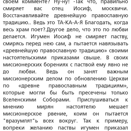
своем комменте? Ну-ну! -Так что, правильно
смиряет вас отец Иосиф, москвичи.
Восстанавливайте древнейшую православную
традицию.. Ведь это ТА-КА-А-Я Благодать, когда
весь храм поет?.Другое дело, что это по любви
делается. Игумен Иосиф не смиряет паству,
смирясь перед нею сам, а пытается навязывать
«древнейшую православную традицию» своими
настоятельскими приказами свыше. В своих
миссионерских борениях с паствой ему явно не
до любви. Ведь он занят важным
миссионерским делом по обновлению Церкви
по «древне православным традициям»,
которые могли бы быть пресечены только
Вселенскими Соборами. Прислушиваться к
мнению мирян настоятелю мешает
миссионерское рвение, коим он пытается
"вразумлят"ь всех вокруг. Так к примеру,
вопреки желанию паствы игумен приказал