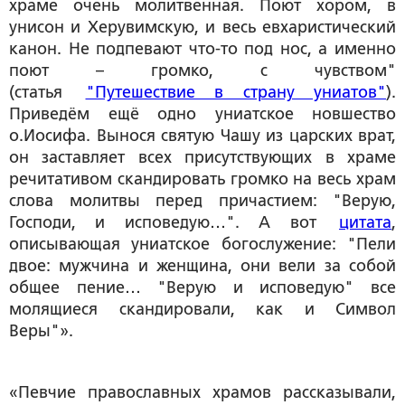
храме очень молитвенная. Поют хором, в
унисон и Херувимскую, и весь евхаристический
канон. Не подпевают что-то под нос, а именно
поют – громко, с чувством"
(статья
"Путешествие в страну униатов"
).
Приведём ещё одно униатское новшество
о.Иосифа. Вынося святую Чашу из царских врат,
он заставляет всех присутствующих в храме
речитативом скандировать громко на весь храм
слова молитвы перед причастием: "Верую,
Господи, и исповедую…". А вот
цитата
,
описывающая униатское богослужение: "Пели
двое: мужчина и женщина, они вели за собой
общее пение… "Верую и исповедую" все
молящиеся скандировали, как и Символ
Веры"».
«Певчие православных храмов рассказывали,