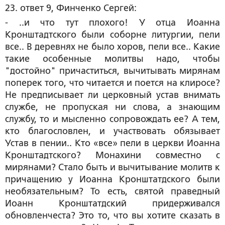
23. ответ 9, Финченко Сергей:
- ..и что тут плохого! У отца Иоанна
Кронштадтского были соборне литургии, пели
все.. В деревнях не было хоров, пели все.. Какие
такие особенные молитвы надо, чтобы
"достойно" причаститься, вычитывать мирянам
поперек того, что читается и поется на клиросе?
Не предписывает ли церковный устав внимать
службе, не пропуская ни слова, а знающим
службу, то и мысленно сопровождать ее? А тем,
кто благословлен, и участвовать обязывает
Устав в пении.. Кто «все» пели в церкви Иоанна
Кронштадтского? Монахини совместно с
мирянами? Стало быть и вычитывание молитв к
причащению у Иоанна Кронштатдского были
необязательным? То есть, святой праведный
Иоанн Кронштатдский придерживался
обновленчеста? Это то, что вы хотите сказать в