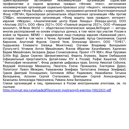
ориентированная автономная некоммерческая организация содействия
профилактике и охране здоровья граждан «Феникс плюс»; автономная
некоммерческая организация социально-правовых услуг «Акцент»; некоммерческая
организация «Фонд борьбы с коррупцией»; программно-целевой Благотворительный
Фонд «СВЕЧА»; Красноярская региональная общественная организация «Мы против
СПИДа»; некоммерческая организация «Фонд защиты прав граждан»; интернет-
издание «Медуза»; «Аналитический центр Юрия Левады» (Левада-центр); ООО
«Альтаир 2021»; ООО «Вега 2021»; ООО «Главный редактор 2021»; ООО «Ромашки
монолит»; M.News World — общественно-политическое медиа;Bellingcat — авторы
многих расследований на основе открытых данных, в том числе про участие России в
войне на Украине; МЕМО — юридическое лицо главреда издания «Кавказский узел»,
которое пишет в том числе о Чечне; Артемий Троицкий; Артур Смолянинов; Сергей
Кирсанов; Анатолий Фурсов; Сергей Ухов; Александр Шелест; ООО "ТЕНЕС";
Гырдымова Елизавета (певица Монеточка); Осечкин Владимир Валерьевич
(Гулагу.нет); Устимов Антон Михайлович; Яганов Ибрагим Хасанбиевич; Харченко
Вадим Михайлович; Беседина Дарья Станиславовна; Проект «T9 NSK»; Илья Прусикин
(Little Big); Дарья Серенко (фемактивистка); Фидель Агумава; Эрдни Омбадыков
(официальный представитель Далай-ламы XIV в России); Рафис Кашапов; ООО
"Философия ненасилия"; Фонд развития цифровых прав; Блогер Николай Соболев;
Ведущий Александр Макашенц; Писатель Елена Прокашева; Екатерина Дудко;
Политолог Павел Мезерин; Рамазанова Земфира Талгатовна (певица Земфира);
Гудков Дмитрий Геннадьевич; Галлямов Аббас Радикович; Намазбаева Татьяна
Валерьевна; Асланян Сергей Степанович; Шпилькин Сергей Александрович;
Казанцева Александра Николаевна; Ривина Анна Валерьевна
Списки организаций и лиц, признанных в России иностранными агентами, см. по
ссылкам:
https://minjust.gov.ru/uploaded/files/reestr-inostrannyih-agentov-10022023.pdf