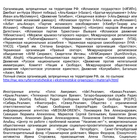
Организации, запрещенные на территории РФ: «Исламское государство» («ИГИЛ»);
Джебхат ан-Нусра (Фронт победы); «Аль-Каида» («База»); «Братья-мусульмане» («Аль-
Ихван аль-Муслимун»); «Движение Талибан»; «Священная война» («Аль-Джихад» или
«Египетский исламский джихад»); «Исламская группа» («Аль-Гамаа аль-Исламия»);
«Асбат аль-Ансар»; «Партия исламского освобождения» («Хизбут-Тахрир аль-
Ислами»); «Имарат Кавказ» («Кавказский Эмират»); «Конгресс народов Ичкерии и
Дагестана»; «Исламская партия Туркестана» (бывшее «Исламское движение
Узбекистана»); «Меджлис крымско-татарского народа»; Международное религиозное
объединение «ТаблигиДжамаат»; «Украинская повстанческая армия» (УПА);
«Украинская национальная ассамблея – Украинская народная самооборона» (УНА -
УНСО); «Тризуб им. Степана Бандеры»; Украинская организация «Братство»;
Украинская организация «Правый сектор»; Международное религиозное
объединение «АУМ Синрике»; Свидетели Иеговы; «АУМСинрике» (AumShinrikyo,
AUM, Aleph); «Национал-большевистская партия»; Движение «Славянский союз»;
Движения «Русское национальное единство»; «Движение против нелегальной
иммиграции»; Комитет «Нация и Свобода»; Международное общественное
движение «Арестантское уголовное единство»; Движение «Колумбайн»; Батальон
«Азов»; Meta
Полный список организаций, запрещенных на территории РФ, см. по ссылкам:
http://nac.gov.ru/terroristicheskie-i-ekstremistskie-organizacii-i-materialy.html
Иностранные агенты: «Голос Америки»; «Idel.Реалии»; «Кавказ.Реалии»;
«Крым.Реалии»; «Телеканал Настоящее Время»; Татаро-башкирская служба Радио
Свобода (Azatliq Radiosi); Радио Свободная Европа/Радио Свобода (PCE/PC);
«Сибирь.Реалии»; «Фактограф»; «Север.Реалии»; Общество с ограниченной
ответственностью «Радио Свободная Европа/Радио Свобода»; Чешское
информационное агентство «MEDIUM-ORIENT»; Пономарев Лев Александрович;
Савицкая Людмила Алексеевна; Маркелов Сергей Евгеньевич; Камалягин Денис
Николаевич; Апахончич Дарья Александровна; Понасенков Евгений Николаевич;
Альбац; «Центр по работе с проблемой насилия "Насилию.нет"»; межрегиональная
общественная организация реализации социально-просветительских инициатив и
образовательных проектов «Открытый Петербург»; Санкт-Петербургский
благотворительный фонд «Гуманитарное действие»; Мирон Федоров; (Oxxxymiron);
активистка Ирина Сторожева; правозащитник Алена Попова; Социально-