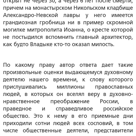
открыт не через 30, а через 6 лет после смерти,
причем на монастырском Никольском кладбище
Александро-Невской лавры у него имеется
грандиозная гробница ни в пример скромной
могилке митрополита Иоанна, о кресте которой
не постыдился вспомнить главный архитектор,
как будто Владыке кто-то оказал милость.
По какому праву автор ответа дает такие
произвольные оценки выдающемуся духовному
деятелю нашего времени, к слову которого
прислушивались миллионы православных
людей, в которых он вселял веру в духовно-
нравственное преображение России, в
праведное и справедливое российское
общество. Это к нему в его приемные дни
приходили сотни людей всех сословий, в том
числе общественные деятели, представители