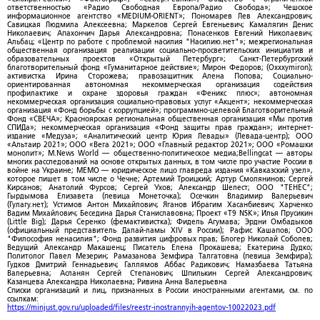
ответственностью «Радио Свободная Европа/Радио Свобода»; Чешское
информационное агентство «MEDIUM-ORIENT»; Пономарев Лев Александрович;
Савицкая Людмила Алексеевна; Маркелов Сергей Евгеньевич; Камалягин Денис
Николаевич; Апахончич Дарья Александровна; Понасенков Евгений Николаевич;
Альбац; «Центр по работе с проблемой насилия "Насилию.нет"»; межрегиональная
общественная организация реализации социально-просветительских инициатив и
образовательных проектов «Открытый Петербург»; Санкт-Петербургский
благотворительный фонд «Гуманитарное действие»; Мирон Федоров; (Oxxxymiron);
активистка Ирина Сторожева; правозащитник Алена Попова; Социально-
ориентированная автономная некоммерческая организация содействия
профилактике и охране здоровья граждан «Феникс плюс»; автономная
некоммерческая организация социально-правовых услуг «Акцент»; некоммерческая
организация «Фонд борьбы с коррупцией»; программно-целевой Благотворительный
Фонд «СВЕЧА»; Красноярская региональная общественная организация «Мы против
СПИДа»; некоммерческая организация «Фонд защиты прав граждан»; интернет-
издание «Медуза»; «Аналитический центр Юрия Левады» (Левада-центр); ООО
«Альтаир 2021»; ООО «Вега 2021»; ООО «Главный редактор 2021»; ООО «Ромашки
монолит»; M.News World — общественно-политическое медиа;Bellingcat — авторы
многих расследований на основе открытых данных, в том числе про участие России в
войне на Украине; МЕМО — юридическое лицо главреда издания «Кавказский узел»,
которое пишет в том числе о Чечне; Артемий Троицкий; Артур Смолянинов; Сергей
Кирсанов; Анатолий Фурсов; Сергей Ухов; Александр Шелест; ООО "ТЕНЕС";
Гырдымова Елизавета (певица Монеточка); Осечкин Владимир Валерьевич
(Гулагу.нет); Устимов Антон Михайлович; Яганов Ибрагим Хасанбиевич; Харченко
Вадим Михайлович; Беседина Дарья Станиславовна; Проект «T9 NSK»; Илья Прусикин
(Little Big); Дарья Серенко (фемактивистка); Фидель Агумава; Эрдни Омбадыков
(официальный представитель Далай-ламы XIV в России); Рафис Кашапов; ООО
"Философия ненасилия"; Фонд развития цифровых прав; Блогер Николай Соболев;
Ведущий Александр Макашенц; Писатель Елена Прокашева; Екатерина Дудко;
Политолог Павел Мезерин; Рамазанова Земфира Талгатовна (певица Земфира);
Гудков Дмитрий Геннадьевич; Галлямов Аббас Радикович; Намазбаева Татьяна
Валерьевна; Асланян Сергей Степанович; Шпилькин Сергей Александрович;
Казанцева Александра Николаевна; Ривина Анна Валерьевна
Списки организаций и лиц, признанных в России иностранными агентами, см. по
ссылкам:
https://minjust.gov.ru/uploaded/files/reestr-inostrannyih-agentov-10022023.pdf