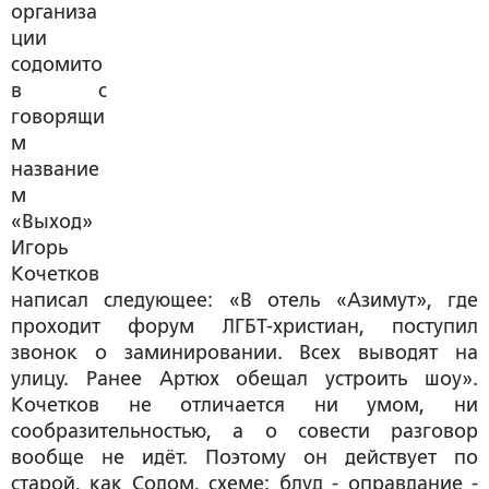
организа
ции
содомито
в с
говорящи
м
название
м
«Выход»
Игорь
Кочетков
написал следующее: «В отель «Азимут», где
проходит форум ЛГБТ-христиан, поступил
звонок о заминировании. Всех выводят на
улицу. Ранее Артюх обещал устроить шоу».
Кочетков не отличается ни умом, ни
сообразительностью, а о совести разговор
вообще не идёт. Поэтому он действует по
старой, как Содом, схеме: блуд - оправдание -