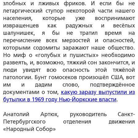
злобных и лживых фриков. И если бы не
летаргический ступор некоторой части нашего
населения, которые уже воспринимают
извращенцев как радужных и весёлых
шалунишек, я бы не тратил время на
перечисление всех мерзостей и опасностей,
которыми содомиты заражают наше общество.
Но миф о «голубых и пушистых» необходимо
развеять, и, возможно, тяжкий сон закончится, и
люди увидят всю опасность этой тяжёлой
патологии. Бунт гомосеков произошёл США, вот
им и дадим слово, подтверждённое
документами о том,
какую заразу выпустили из
бутылки в 1969 году Нью-Йоркские власти
.
Анатолий Артюх
, руководитель Санкт-
Петербургского отделения движения
«Народный Собор»