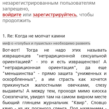
незарегистрированным пользователям
запрещено,
войдите
или
зарегистрируйтесь
, чтобы
продолжить
1. Re: Когда не молчат камни
миф о «голубых и пушистых» необходимо развеять
Вот-вот! Тогда не надо этих называть
извращенцев "нетрадиционной сексуальной
ориентацией" - это и есть извращенство! А
"нетрадиционная ориентация", да еще
"меньшинства" - прямо защита "униженных и
оскорбленных", а им страсть как хочется
прикинуться жалостными овечками, слезу
выдавить! А между тем, проходя мимо киоска
Союзпечати, увидел там на самом видном месте
бьющий глянцем журнальчик "Квир". Словцо
квир - из их поганого сленга. Под названием -