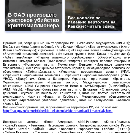
В ОАЭ произошло
Все новости по
жестокое убийство
падению вертолета на
криптомиллионера
Кавказе: читать здесь
Организации, запрещенные на территории РФ: «Исламское государство» («ИГИЛ»);
Джебхат ан-Нусра (Фронт победы); «Аль-Каида» («База»); «Братья-мусульмане» («Аль-
Ихван аль-Муслимун»); «Движение Талибан»; «Священная война» («Аль-Джихад» или
«Египетский исламский джихад»); «Исламская группа» («Аль-Гамаа аль-Исламия»);
«Асбат аль-Ансар»; «Партия исламского освобождения» («Хизбут-Тахрир аль-
Ислами»); «Имарат Кавказ» («Кавказский Эмират»); «Конгресс народов Ичкерии и
Дагестана»; «Исламская партия Туркестана» (бывшее «Исламское движение
Узбекистана»); «Меджлис крымско-татарского народа»; Международное религиозное
объединение «ТаблигиДжамаат»; «Украинская повстанческая армия» (УПА);
«Украинская национальная ассамблея – Украинская народная самооборона» (УНА -
УНСО); «Тризуб им. Степана Бандеры»; Украинская организация «Братство»;
Украинская организация «Правый сектор»; Международное религиозное
объединение «АУМ Синрике»; Свидетели Иеговы; «АУМСинрике» (AumShinrikyo,
AUM, Aleph); «Национал-большевистская партия»; Движение «Славянский союз»;
Движения «Русское национальное единство»; «Движение против нелегальной
иммиграции»; Комитет «Нация и Свобода»; Международное общественное
движение «Арестантское уголовное единство»; Движение «Колумбайн»; Батальон
«Азов»; Meta
Полный список организаций, запрещенных на территории РФ, см. по ссылкам:
http://nac.gov.ru/terroristicheskie-i-ekstremistskie-organizacii-i-materialy.html
Иностранные агенты: «Голос Америки»; «Idel.Реалии»; «Кавказ.Реалии»;
«Крым.Реалии»; «Телеканал Настоящее Время»; Татаро-башкирская служба Радио
Свобода (Azatliq Radiosi); Радио Свободная Европа/Радио Свобода (PCE/PC);
«Сибирь.Реалии»; «Фактограф»; «Север.Реалии»; Общество с ограниченной