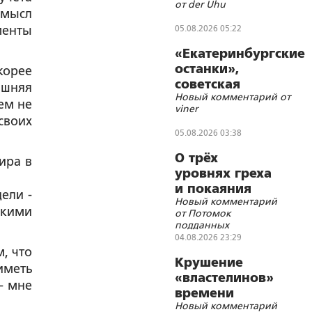
от der Uhu
смысл
менты
05.08.2026 05:22
«Екатеринбургские
останки»,
корее
советская
яшняя
Новый комментарий от
символика и
ем не
viner
цифровизации
своих
05.08.2026 03:38
О трёх
ира в
уровнях греха
и покаяния
ели -
Новый комментарий
скими
от Потомок
подданных
Императора
04.08.2026 23:29
Николая II
, что
Крушение
иметь
«властелинов»
- мне
времени
Новый комментарий