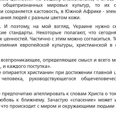
з общепризнанных мировых культур, то их 
и сохраняется кастовость, в Южной Африке - эле
ивания людей с разным цветом кожи.
. И поэтому, на мой взгляд, Украине нужно с
кие стандарты. Некоторые полагают, что сегодн
 ценностей. Частично с этим можно согласиться. Т
ияния европейской культуры, христианской в 
то всепроникающее, определяющее смысл и всего м
, и каждого поступка».
е опирается христианин при достижении главной ц
еловека, руководствующегося общечеловече
же предпочитаю апеллировать к словам Христа о том
любовь к ближнему. Зачастую «спасение» может 
 а что происходит с миром и окружающими людьми 