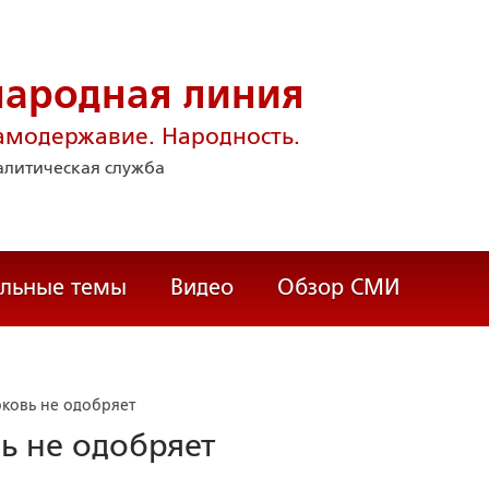
народная линия
амодержавие. Народность.
литическая служба
альные темы
Видео
Обзор СМИ
рковь не одобряет
вь не одобряет