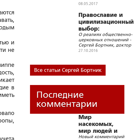
08.05.2017
аются
Православие и
авать,
цивилизационный
лодым
выбор:
О реалиях общественно-
существует ли
церковных отношений -
тью и
раскол между
Сергей Бортник, доктор
Церковью и
ти не
богословия, доцент
27.10.2016
обществом
Киевской духовной
академии
липпе
Все статьи Сергей Бортник
ость,
икает
дие в
Последние
иметь
комментарии
овало
Мир
ропы,
насекомых,
мир людей и
Новый комментарий
блуд
учета