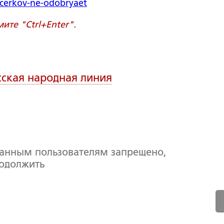
u-cerkov-ne-odobryaet
те "Ctrl+Enter".
сская народная линия
ванным пользователям запрещено,
родолжить