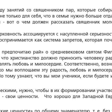
ду занятий со священником пар, которые собир
 не только для себя, что в семье нужно больше отд
и - вот о чем должен рассказать священник мо
ерковность ассоциируется с насупленной серьезнос
воспринимается как система запретов, которая поч
Я предпочитаю рай» о средневековом святом Фи
 что христианство должно приносить человеку рад
являть любовь и милосердие. Соответственно, возн
ко мы воплощаем эту радость, любовь и милосер
 тому узнают, что вы мои ученики, если будете 
ческими, нужно, чтобы в их формировании участв
а - свои ценности. Что хорошо для Западной Ев
ские ценности» по общему знаменателю, т. е. без 