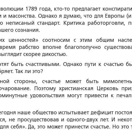
еволюции 1789 года, кто-то предлагает конспират
 и масонства. Однако я думаю, что для Европы (и
тую неписаный стандарт. Критика работорговли, п
шего сознания.
их ценностей» соотносим с этим общим насл
 время рабство вполне благополучно существов
выглядит скорее дикостью.
отят быть счастливыми. Однако пути к счастью б
яет. Так ли это?
дной стороны, счастье может быть мимолет
очарование. Поэтому христианская Церковь при
июминутные удовольствия могут привести к печа
Сегодня наше общество испытывает дефицит посто
ся, не просуществовав и одного-двух лет. И неко
я себя». Да, это может принести счастье. Но это 