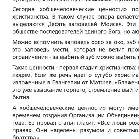
Сегодня «общечеловеческие ценности» п
христианства. В таком случае опора делает
выделяются Десять заповедей Моисея. Эти
обществе последователей единого Бога, но ак
Можно вспомнить заповедь «око за око, зуб 
это заповедь мести, которая не велит пр
ограничения - за выбитый зуб можно выбить то
Такие ценности - первая стадия христианства
людям. Если же речь идет о сугубо «христиа
изложенные в Евангелии от Матфея. «Блажен
это уже взыскание горнего, стремление выйт
бытия.
А «общечеловеческие ценности» могут име
временем создания Организации Объединенн
года. Ее первая статья гласит: «Все люди р
правах. Они наделены разумом и совестью
братства».