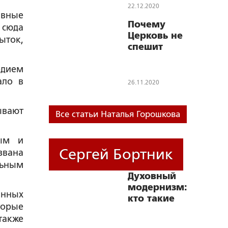
22.12.2020
ивные
Почему
 сюда
Церковь не
ыток,
спешит
предать
едием
анафеме тех
священников,
ало в
26.11.2020
кто ушел к
раскольникам?
ывают
Все статьи Наталья Горошкова
ным и
Сергей Бортник
звана
льным
Духовный
модернизм:
янных
кто такие
торые
протестанты
также