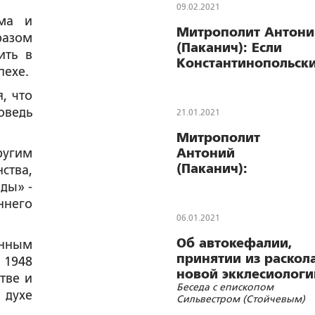
человечество
человечества и
09.02.2021
от проблем,
Вавилонской башне
зма и
Митрополит Антони
новоявленные
разом
(Паканич): Если
«мессии»
ить в
Константинопольск
создают новые
пехе.
Патриарх –
проблемы
Вселенский не толь
, что
по титулу, почему
оведь
21.01.2021
его не избирает вся
Митрополит
Вселенская Церковь
ругим
Антоний
(Паканич):
ства,
Патриарх
ды» -
Варфоломей
ннего
открыто
06.01.2021
заявляет:
Об автокефалии,
енным
«Православие
принятии из раскол
 1948
— это я!»
новой экклесиологи
тве и
Беседа с епископом
Константинопольск
 духе
Сильвестром (Стойчевым)
Патриархата