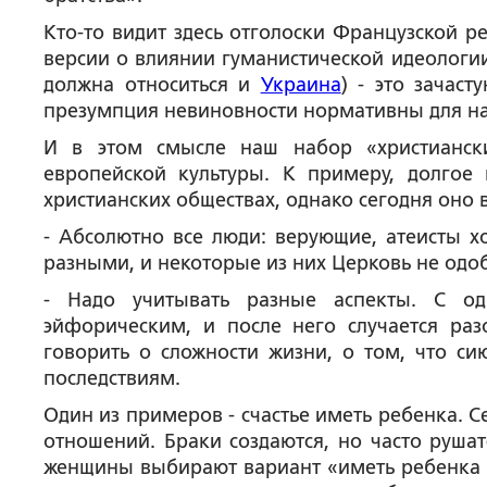
Кто-то видит здесь отголоски Французской р
версии о влиянии гуманистической идеологии
должна относиться и
Украина
) - это зачас
презумпция невиновности нормативны для на
И в этом смысле наш набор «христианск
европейской культуры. К примеру, долгое
христианских обществах, однако сегодня оно 
- Абсолютно все люди: верующие, атеисты х
разными, и некоторые из них Церковь не одобр
- Надо учитывать разные аспекты. С о
эйфорическим, и после него случается раз
говорить о сложности жизни, о том, что с
последствиям.
Один из примеров - счастье иметь ребенка. 
отношений. Браки создаются, но часто рушат
женщины выбирают вариант «иметь ребенка дл