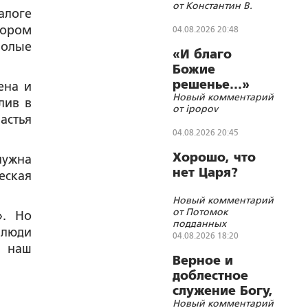
от Константин В.
алоге
тором
04.08.2026 20:48
полые
«И благо
Божие
решенье…»
ена и
Новый комментарий
лив в
от ipopov
астья
04.08.2026 20:45
Хорошо, что
нужна
нет Царя?
еская
Новый комментарий
от Потомок
». Но
подданных
 люди
Императора
04.08.2026 18:20
Николая II
з наш
Верное и
доблестное
служение Богу,
Новый комментарий
Отечеству и