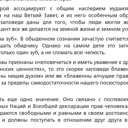
орой ассоциируют с общим наследием иудаи
ся на наш Ветхий Завет, и из него особенным об
 заповеди даны для того, чтобы люди могли ж
цент все же делается на земной жизни и земном ус
за зуб». В обыденном сознании зачастую считается
ощать обидчику. Однако на самом деле это зап
лько один зуб, а не сломать всю челюсть.
: мы признаны очеловечиться и иметь уважение к д
нских ценностях», то это скорее заповеди блажен
ны нищие духом» или же «блаженны алчущие прав
и за пределы самодостаточности нашего посюсторо
ть еще одно значение. Оно связано с послево
ых Наций и Всеобщей декларации прав человека
ождаются свободными и равными в своем достоинс
 и должны поступать в отношении друг друга в