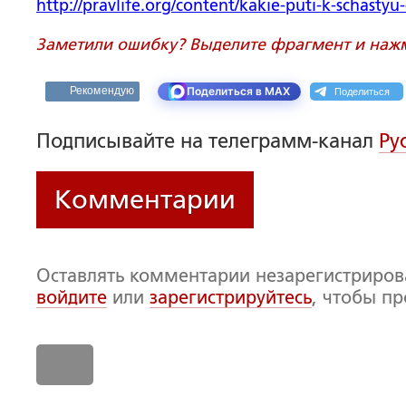
http://pravlife.org/content/kakie-puti-k-schasty
Заметили ошибку? Выделите фрагмент и нажми
Поделиться
Рекомендую
Поделиться в MAX
Подписывайте на телеграмм-канал
Ру
Комментарии
Оставлять комментарии незарегистриро
войдите
или
зарегистрируйтесь
, чтобы п