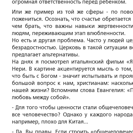
огромная ответственность перед ребенком.
Или же пример из той же сферы - по пово
пожениться. Осознать, что счастье обретается
чем брать, что важны навыки жертвенност
людям, переживающим этап влюбленности.
Но есть и другая проблема. Часто у людей ц
безрадостностью. Церковь в такой ситуации 
предлагает альтернативы.
На днях я посмотрел итальянский фильм «
Нери. В картине акцентируется мысль о том,
что быть с Богом - значит испытывать и про
большой вопрос к нам, христианам: насколь
нашей жизни? Вспомним слова Евангелия: «По
любовь между собой».
- Для того чтобы ценности стали общечелове
все человечество? Однако у каждого народ
например, плохо для Китая...
- Да, Вы правы. Если строить «общечеловече