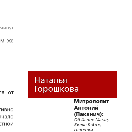
 минут
ем же
Наталья
Горошкова
ся от
Митрополит
Антоний
тивно
(Паканич):
ачало
Об Илоне Маске,
Пытаясь
стной
Билле Гейтсе,
избавить
спасении