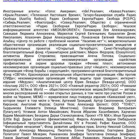
Иностранные агенты: «Голос Америки»; «Idel.Реалии»; «Кавказ.Реалии»;
«Крым.Реалии»; «Телеканал Настоящее Время»; Татаро-башкирская служба Радио
Свобода (Azatliq Radiosi); Радио Свободная Европа/Радио Свобода (PCE/PC);
«Сибирь.Реалии»; «Фактограф»; «Север.Реалии»; Общество с ограниченной
ответственностью «Радио Свободная Европа/Радио Свобода»; Чешское
информационное агентство «MEDIUM-ORIENT»; Пономарев Лев Александрович;
Савицкая Людмила Алексеевна; Маркелов Сергей Евгеньевич; Камалягин Денис
Николаевич; Апахончич Дарья Александровна; Понасенков Евгений Николаевич;
Альбац; «Центр по работе с проблемой насилия "Насилию.нет"»; межрегиональная
общественная организация реализации социально-просветительских инициатив и
образовательных проектов «Открытый Петербург»; Санкт-Петербургский
благотворительный фонд «Гуманитарное действие»; Мирон Федоров; (Oxxxymiron);
активистка Ирина Сторожева; правозащитник Алена Попова; Социально-
ориентированная автономная некоммерческая организация содействия
профилактике и охране здоровья граждан «Феникс плюс»; автономная
некоммерческая организация социально-правовых услуг «Акцент»; некоммерческая
организация «Фонд борьбы с коррупцией»; программно-целевой Благотворительный
Фонд «СВЕЧА»; Красноярская региональная общественная организация «Мы против
СПИДа»; некоммерческая организация «Фонд защиты прав граждан»; интернет-
издание «Медуза»; «Аналитический центр Юрия Левады» (Левада-центр); ООО
«Альтаир 2021»; ООО «Вега 2021»; ООО «Главный редактор 2021»; ООО «Ромашки
монолит»; M.News World — общественно-политическое медиа;Bellingcat — авторы
многих расследований на основе открытых данных, в том числе про участие России в
войне на Украине; МЕМО — юридическое лицо главреда издания «Кавказский узел»,
которое пишет в том числе о Чечне; Артемий Троицкий; Артур Смолянинов; Сергей
Кирсанов; Анатолий Фурсов; Сергей Ухов; Александр Шелест; ООО "ТЕНЕС";
Гырдымова Елизавета (певица Монеточка); Осечкин Владимир Валерьевич
(Гулагу.нет); Устимов Антон Михайлович; Яганов Ибрагим Хасанбиевич; Харченко
Вадим Михайлович; Беседина Дарья Станиславовна; Проект «T9 NSK»; Илья Прусикин
(Little Big); Дарья Серенко (фемактивистка); Фидель Агумава; Эрдни Омбадыков
(официальный представитель Далай-ламы XIV в России); Рафис Кашапов; ООО
"Философия ненасилия"; Фонд развития цифровых прав; Блогер Николай Соболев;
Ведущий Александр Макашенц; Писатель Елена Прокашева; Екатерина Дудко;
Политолог Павел Мезерин; Рамазанова Земфира Талгатовна (певица Земфира);
Гудков Дмитрий Геннадьевич; Галлямов Аббас Радикович; Намазбаева Татьяна