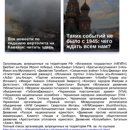
Таких событий не
Все новости по
было с 1945: чего
падению вертолета на
ждать всем нам?
Кавказе: читать здесь
Организации, запрещенные на территории РФ: «Исламское государство» («ИГИЛ»);
Джебхат ан-Нусра (Фронт победы); «Аль-Каида» («База»); «Братья-мусульмане» («Аль-
Ихван аль-Муслимун»); «Движение Талибан»; «Священная война» («Аль-Джихад» или
«Египетский исламский джихад»); «Исламская группа» («Аль-Гамаа аль-Исламия»);
«Асбат аль-Ансар»; «Партия исламского освобождения» («Хизбут-Тахрир аль-
Ислами»); «Имарат Кавказ» («Кавказский Эмират»); «Конгресс народов Ичкерии и
Дагестана»; «Исламская партия Туркестана» (бывшее «Исламское движение
Узбекистана»); «Меджлис крымско-татарского народа»; Международное религиозное
объединение «ТаблигиДжамаат»; «Украинская повстанческая армия» (УПА);
«Украинская национальная ассамблея – Украинская народная самооборона» (УНА -
УНСО); «Тризуб им. Степана Бандеры»; Украинская организация «Братство»;
Украинская организация «Правый сектор»; Международное религиозное
объединение «АУМ Синрике»; Свидетели Иеговы; «АУМСинрике» (AumShinrikyo,
AUM, Aleph); «Национал-большевистская партия»; Движение «Славянский союз»;
Движения «Русское национальное единство»; «Движение против нелегальной
иммиграции»; Комитет «Нация и Свобода»; Международное общественное
движение «Арестантское уголовное единство»; Движение «Колумбайн»; Батальон
«Азов»; Meta
Полный список организаций, запрещенных на территории РФ, см. по ссылкам:
http://nac.gov.ru/terroristicheskie-i-ekstremistskie-organizacii-i-materialy.html