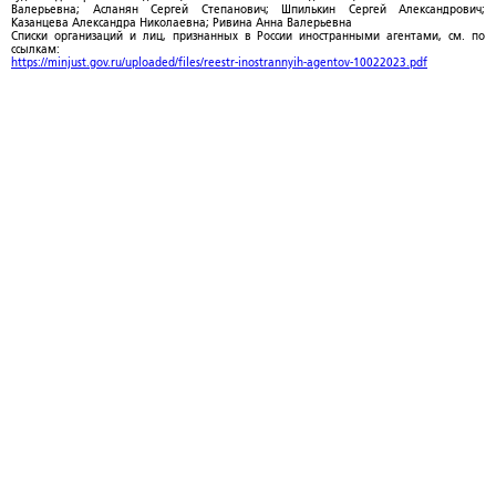
Валерьевна; Асланян Сергей Степанович; Шпилькин Сергей Александрович;
Казанцева Александра Николаевна; Ривина Анна Валерьевна
Списки организаций и лиц, признанных в России иностранными агентами, см. по
ссылкам:
https://minjust.gov.ru/uploaded/files/reestr-inostrannyih-agentov-10022023.pdf