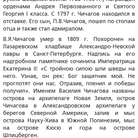
орденами Андрея Первозванного и Святого
Георгия I класса. С 1797 г. Чичагов находился в
отставке. Его сын, П.В.Чичагов, пошел по стопам
отца и также стал адмиралом.
В.Я.Чичагов умер в 1809 г. Похоронен на
Лазаревском кладбище Александро-Невской
лавры в Санкт-Петербурге. Надпись на его
надгробном памятнике сочинила Императрица
Екатерина II: «С тройною силою шли шведы на
него. Узнав, он рек: Бог защитник мой. Не
проглотят они нас. Отразив, пленил и победы
получил». Именем Василия Чичагова названы
острова на архипелаге Новая Земля, остров
Чичагова в Александровском архипелаге у
берегов Северной Америки, залив и мыс
острова Науку-Хива в Южной Полинезии, мыс
на острове Кюсю и гора на острове
Шпицберген.