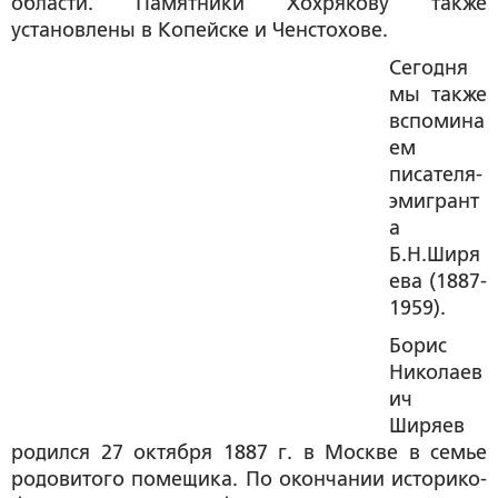
области. Памятники Хохрякову также
установлены в Копейске и Ченстохове.
Сегодня
мы также
вспомина
ем
писателя-
эмигрант
а
Б.Н.Ширя
ева (1887-
1959).
Борис
Николаев
ич
Ширяев
родился 27 октября 1887 г. в Москве в семье
родовитого помещика. По окончании историко-