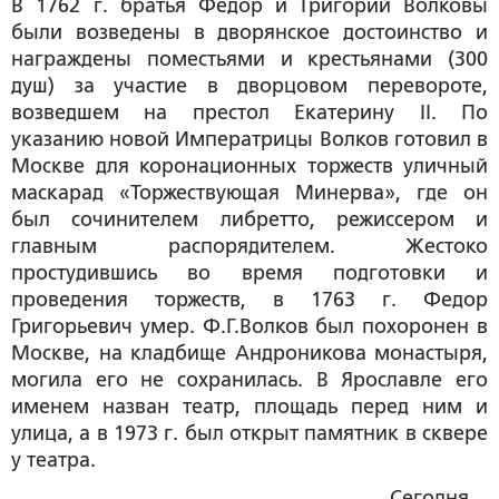
В 1762 г. братья Федор и Григорий Волковы
были возведены в дворянское достоинство и
награждены поместьями и крестьянами (300
душ) за участие в дворцовом перевороте,
возведшем на престол Екатерину II. По
указанию новой Императрицы Волков готовил в
Москве для коронационных торжеств уличный
маскарад «Торжествующая Минерва», где он
был сочинителем либретто, режиссером и
главным распорядителем. Жестоко
простудившись во время подготовки и
проведения торжеств, в 1763 г. Федор
Григорьевич умер. Ф.Г.Волков был похоронен в
Москве, на кладбище Андроникова монастыря,
могила его не сохранилась. В Ярославле его
именем назван театр, площадь перед ним и
улица, а в 1973 г. был открыт памятник в сквере
у театра.
Сегодня