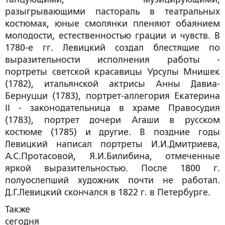
разыгрывающими пастораль в театральных
костюмах, юные смолянки пленяют обаянием
молодости, естественностью грации и чувств. В
1780-е гг. Левицкий создал блестящие по
выразительности исполнения работы -
портреты светской красавицы Урсулы Мнишек
(1782), итальянской актрисы Анны Давиа-
Бернуцци (1783), портрет-аллегория Екатерина
II - законодательница в храме Правосудия
(1783), портрет дочери Агаши в русском
костюме (1785) и другие. В поздние годы
Левицкий написал портреты И.И.Дмитриева,
А.С.Протасовой, Я.И.Билибина, отмеченные
яркой выразительностью. После 1800 г.
полуослепший художник почти не работал.
Д.Г.Левицкий скончался в 1822 г. в Петербурге.
Также
сегодня