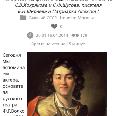
С.В.Хохрякова и С.Ф.Шутова, писателя
Б.Н.Ширяева и Патриарха Алексия I
Бывший СССР
Новости Москвы
0
20:01 16.04.2014
179
Время на чтение 15 минут
Сегодня
мы
вспомина
ем
актера,
основате
ля
русского
театра
Ф.Г.Волко