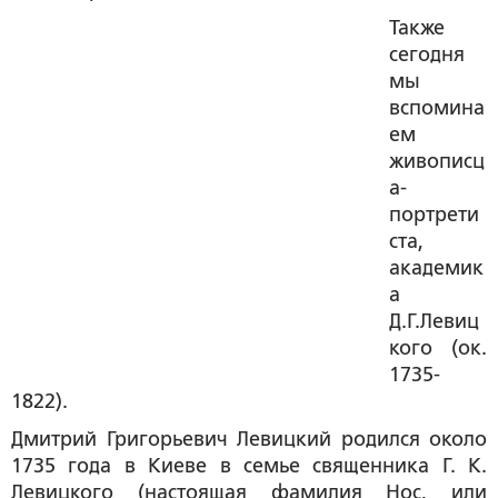
Также
сегодня
мы
вспомина
ем
живописц
а-
портрети
ста,
академик
а
Д.Г.Левиц
кого (ок.
1735-
1822).
Дмитрий Григорьевич Левицкий
родился около
1735 года в Киеве в семье священника Г. К.
Левицкого (настоящая фамилия Нос, или