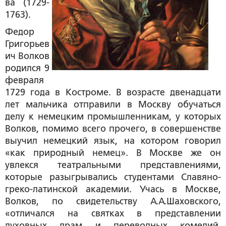
ва (1729-
1763).
Федор
Григорьев
ич Волков
родился 9
февраля
1729 года в Костроме. В возрасте двенадцати
лет мальчика отправили в Москву обучаться
делу к немецким промышленникам, у которых
Волков, помимо всего прочего, в совершенстве
выучил немецкий язык, на котором говорил
«как природный немец». В Москве же он
увлекся театральными представлениями,
которые разыгрывались студентами Славяно-
греко-латинской академии. Учась в Москве,
Волков, по свидетельству А.А.Шаховского,
«отличался на святках в представлении
духовных драм и переводных комедий,