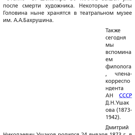
после смерти художника. Некоторые работы
Головина ныне хранятся в театральном музее
им. А.А.Бахрушина.
Также
сегодня
мы
вспомина
ем
филолога
, члена-
корреспо
ндента
АН
СССР
Д.Н.Ушак
ова (1873-
1942).
Дмитрий
Николаевич Ушаков
родился 24 января 1873 г. в