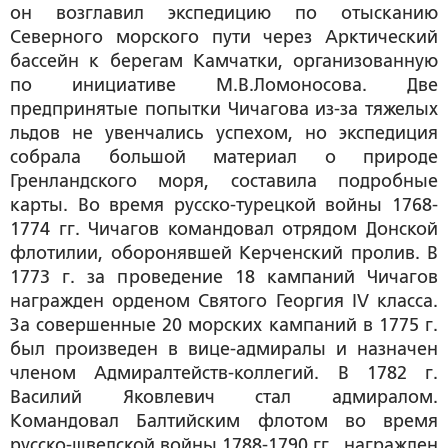
он возглавил экспедицию по отысканию
Северного морского пути через Арктический
бассейн к берегам Камчатки, организованную
по инициативе М.В.Ломоносова. Две
предпринятые попытки Чичагова из-за тяжелых
льдов не увенчались успехом, но экспедиция
собрала большой материал о природе
Гренландского моря, составила подробные
карты. Во время русско-турецкой войны 1768-
1774 гг. Чичагов командовал отрядом Донской
флотилии, оборонявшей Керченский пролив. В
1773 г. за проведение 18 кампаний Чичагов
награжден орденом Святого Георгия IV класса.
За совершенные 20 морских кампаний в 1775 г.
был произведен в вице-адмиралы и назначен
членом Адмиралтейств-коллегий. В 1782 г.
Василий Яковлевич стал адмиралом.
Командовал Балтийским флотом во время
русско-шведской войны 1788-1790 гг., награжден