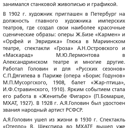
занимался станковой живописью и графикой.
В 1902 г. художник приглашен в Петербург на
должность главного художника имперских
театров, где создал свои наиболее красочные
сценические образы: оперы Ж.Бизе «Кармен» и
«Орфей и Эвридика» Глюка в Мариинском
театре, спектакли «Гроза» А.Н.Островского и
«Маскарад» М.Ю.Лермонтова в
Александринском театре и многие другие.
Работал Головин и для «Русских сезонов»
С.П.Дягилева в Париже (опера «Борис Годунов»
М.П.Мусоргского, 1908, балет «Жар-птица»,
И.Ф.Стравинского, 1910). Ярким событием стала
его работа в «Женитьбе Фигаро» (П.Бомарше,
МХАТ, 1927). В 1928 г. А.Я.Головин был удостоен
звания народный артист РСФСР.
А.Я.Головин ушел из жизни в 1930 г. Спектакль
«Отелло» В. Шекспира во МХАТЕ вышел уже