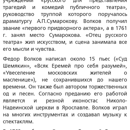
учреждении «русского для представления
трагедий и комедий публичного театра»,
руководство труппой которого поручалось
драматургу А.П.Сумарокову. Волков получил
звание «первого придворного актера», а в 1761
г. занял место Сумарокова. «Отец русского
театра» жил искусством, и сцена занимала все
его мысли и чувства.
Федор Волков написал около 15 пьес («Суд
Шемякин», «Всяк Еремей про себя разумей»,
«Увеселение московских жителей о
масленице»), не сохранившихся до нашего
времени. Он также был автором торжественных
од и песен. Согласно преданию его работой
является и резной иконостас Николо-
Надеинской церкви в Ярославле. Волков играл
на многих инструментах и создавал музыку к
спектаклям.