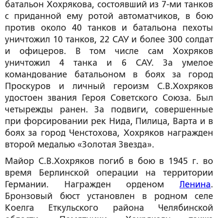
батальон Хохрякова, состоявший из 7-ми танков
с приданной ему ротой автоматчиков, в бою
против около 40 танков и батальона пехоты
уничтожил 10 танков, 22 САУ и более 300 солдат
и офицеров. В том числе сам Хохряков
уничтожил 4 танка и 6 САУ. За умелое
командование батальоном в боях за город
Проскуров и личный героизм С.В.Хохряков
удостоен звания Героя Советского Союза. Был
четырежды ранен. За подвиги, совершенные
при форсировании рек Нида, Пилица, Варта и в
боях за город Ченстохова, Хохряков награжден
второй медалью «Золотая Звезда».
Майор С.В.Хохряков погиб в бою в 1945 г. во
время Берлинской операции на территории
Германии. Награжден орденом
Ленина
.
Бронзовый бюст установлен в родном селе
Коелга Еткульского района Челябинской