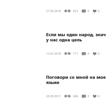
27.04.2018
823
0
0
Если мы один народ, знач
у нас одна цель
13.02.2018
711
0
0
Поговори со мной на мо
языке
20.09.2017
666
0
0