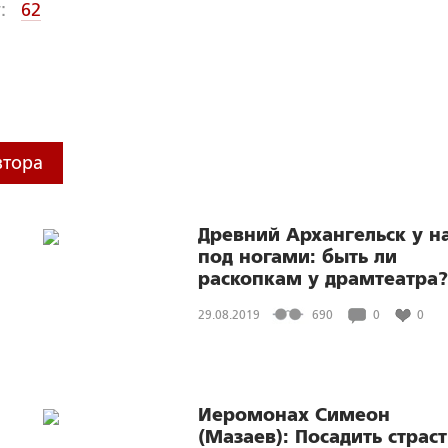
:
62
втора
Древний Архангельск у н
под ногами: быть ли
раскопкам у драмтеатра?
29.08.2019
690
0
0
Иеромонах Симеон
(Мазаев): Посадить страс