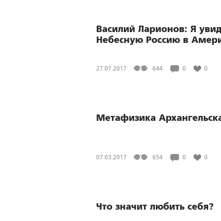
Василий Ларионов: Я уви
Небесную Россию в Амер
27.07.2017
644
0
0
Метафизика Архангельск
07.03.2017
654
0
0
Что значит любить себя?