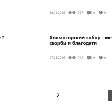
19.09.2016
567
0
0
е?
Холмогорский собор - ме
скорби и благодати
07.08.2016
702
0
0
2