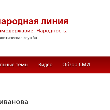
народная линия
амодержавие. Народность.
литическая служба
альные темы
Видео
Обзор СМИ
иванова