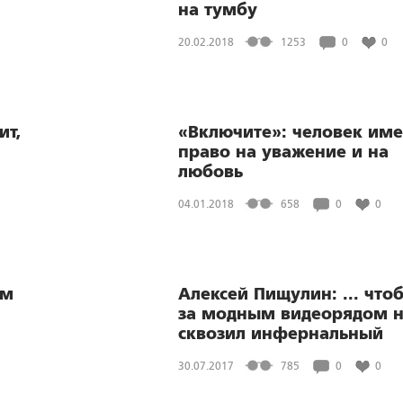
на тумбу
20.02.2018
1253
0
0
ит,
«Включите»: человек име
право на уважение и на
любовь
04.01.2018
658
0
0
ем
Алексей Пищулин: ... что
за модным видеорядом 
сквозил инфернальный
вакуум
30.07.2017
785
0
0