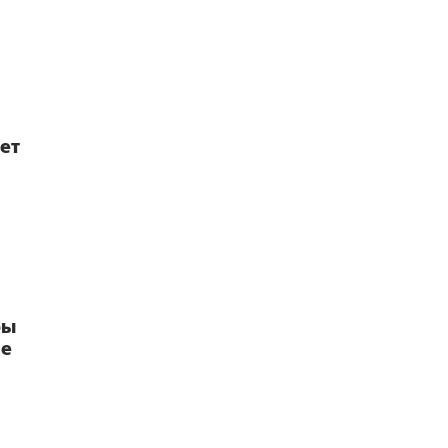
ет
бы
не