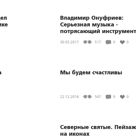
дел
Владимир Онуфриев:
ике
Серьезная музыка -
потрясающий инструмен
личностного роста
30.05.2017
517
0
0
а
Мы будем счастливы
22.12.2016
547
0
0
Северные святые. Пейза
на иконах