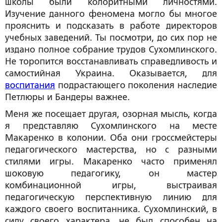
школы были колоритными личностями.
Изучение данного феномена могло бы многое
прояснить и подсказать в работе директоров
учебных заведений. Ты посмотри, до сих пор не
издано полное собрание трудов Сухомлинского.
Не торопится восстанавливать справедливость и
самостийная Украина. Оказывается, для
воспитания
подрастающего поколения наследие
Петлюры и Бандеры важнее.
Меня же посещает другая, озорная мысль, когда
я представляю Сухомлинского на месте
Макаренко в колонии. Оба они гроссмейстеры
педагогического мастерства, но с разными
стилями игры. Макаренко часто применял
шоковую педагогику, он мастер
комбинационной игры, выстраивая
педагогическую перспективную линию для
каждого своего воспитанника. Сухомлинский, в
силу своего характера, не был способен на