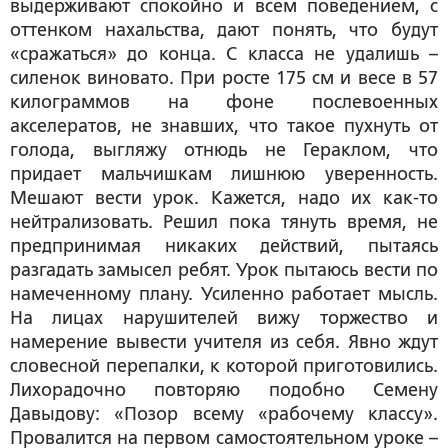
выдерживают спокойно и всем поведением, с
оттенком нахальства, дают понять, что будут
«сражаться» до конца. С класса не удалишь –
силенок виновато. При росте 175 см и весе в 57
килограммов на фоне послевоенных
акселератов, не знавших, что такое пухнуть от
голода, выгляжу отнюдь не Гераклом, что
придает мальчишкам лишнюю уверенность.
Мешают вести урок. Кажется, надо их как-то
нейтрализовать. Решил пока тянуть время, не
предпринимая никаких действий, пытаясь
разгадать замысел ребят. Урок пытаюсь вести по
намеченному плану. Усиленно работает мысль.
На лицах нарушителей вижу торжество и
намерение вывести учителя из себя. Явно ждут
словесной перепалки, к которой приготовились.
Лихорадочно повторяю подобно Семену
Давыдову: «Позор всему «рабочему классу».
Провалится на первом самостоятельном уроке –