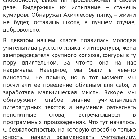
способности, каков ты профессионал в своем
деле. Выдержишь их испытание – станешь
кумиром. Обнаружат Ахиллесову пятку, – жизни
не будет, оставишь школу, в лучшем случае,
добровольно.
В девятом нашем классе появилась молодая
учительница русского языка и литературы, жена
зампредседателя крупного колхоза, фигуры в ту
пору влиятельной. За что-то она на нас
накричала. Наверное, мы были в чем-то
виноваты, не помню, но в тот момент мы
посчитали ее поведение обидным для себя, и
заработала мальчишеская мысль. Вскоре мы
обнаружили слабое знание учительницей
литературных текстов и неумение разъяснять
непонятные слова, встречающиеся в
программных произведениях. Что тут началось.
С безжалостностью, на которую способно только
юность, начали экзаменовать учительницу.