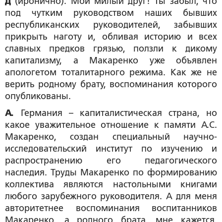
Д
(иронично). Мой милый друг! Ты забыл, что
под чутким руководством наших бывших
республиканских руководителей, забывших
прикрыть наготу и, обливая историю и всех
славных предков грязью, ползли к дикому
капитализму, а Макаренко уже объявлен
апологетом тоталитарного режима. Как же не
верить родному брату, воспоминания которого
опубликованы.
А.
Германия – капиталистическая страна, но
какое уважительное отношение к памяти А.С.
Макаренко, создан специальный научно-
исследовательский институт по изучению и
распространению его педагогического
наследия. Труды Макаренко по формированию
коллектива являются настольными книгами
любого зарубежного руководителя. А для меня
авторитетнее воспоминания воспитанников
Макаренко, а родного брата, мне кажется,