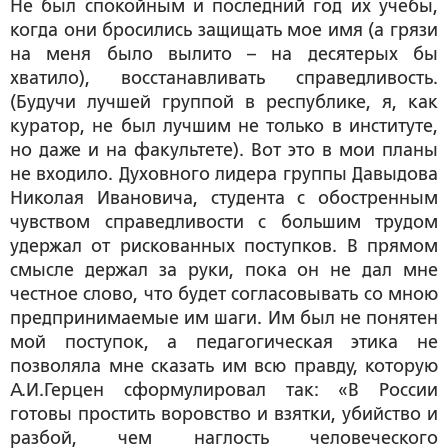
Не был спокойным и последний год их учебы,
когда они бросились защищать мое имя (а грязи
на меня было вылито – на десятерых бы
хватило), восстанавливать справедливость.
(Будучи лучшей группой в республике, я, как
куратор, не был лучшим не только в институте,
но даже и на факультете). Вот это в мои планы
не входило. Духовного лидера группы Давыдова
Николая Ивановича, студента с обостренным
чувством справедливости с большим трудом
удержал от рискованных поступков. В прямом
смысле держал за руки, пока он не дал мне
честное слово, что будет согласовывать со мною
предпринимаемые им шаги. Им был не понятен
мой поступок, а педагогическая этика не
позволяла мне сказать им всю правду, которую
А.И.Герцен сформулировал так: «В России
готовы простить воровство и взятки, убийство и
разбой, чем наглость человеческого