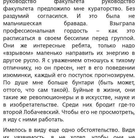
руководство факультета руководство
факультета предложило мне кураторство. Без
раздумий согласился. И это была не
мальчишеская бравада. Взыграла
профессиональная гордость – как это
расписаться в своем бессилии перед группой.
Они же интересные ребята, только надо
«взрывом» маленько направить их энергию в
другое русло. Я с уважением отношусь к тихому
отличнику, но он пресен, нет в его поведении
изюминки, каждый его поступок прогнозируем.
По душе мне больше бунтари (быть может,
оттого, что сам такой). Буйные в жизни, они
такие же революционеры и в искусстве, науке и
в изобретательстве. Среди них бродит где-то
второй Лобачевский. Чтобы его не просмотреть,
я иду с ними работать.
Имелось в виду еще одно обстоятельство. Видя
их уязвимость, я не хотел, чтобы они не