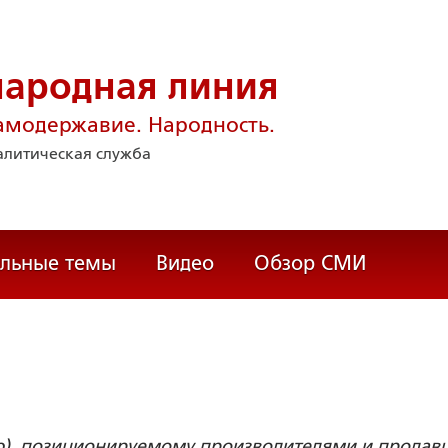
народная линия
амодержавие. Народность.
литическая служба
альные темы
Видео
Обзор СМИ
ю), позиционируемому производителями и продав