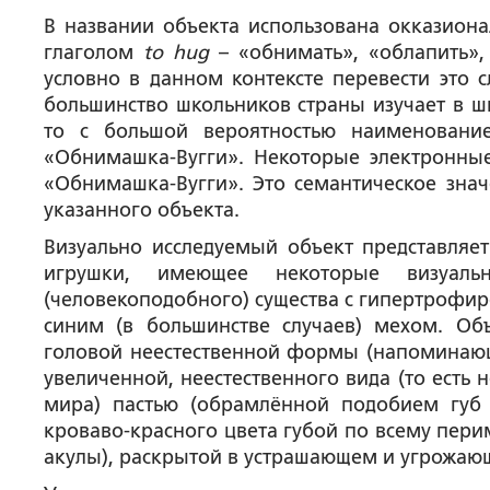
В названии объекта использована окказиона
глаголом
to hug
– «обнимать», «облапить», 
условно в данном контексте перевести это 
большинство школьников страны изучает в шк
то с большой вероятностью наименовани
«Обнимашка-Вугги». Некоторые электронные
«Обнимашка-Вугги». Это семантическое знач
указанного объекта.
Визуально исследуемый объект представляет
игрушки, имеющее некоторые визуаль
(человекоподобного) существа с гипертрофи
синим (в большинстве случаев) мехом. Об
головой неестественной формы (напоминаю
увеличенной, неестественного вида (то есть
мира) пастью (обрамлённой подобием губ 
кроваво-красного цвета губой по всему перим
акулы), раскрытой в устрашающем и угрожаю