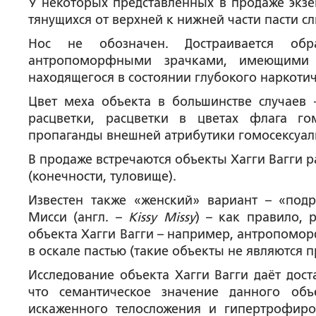
У некоторых представленных в продаже экз
тянущихся от верхней к нижней части пасти с
Нос не обозначен. Достраивается об
антропоморфными зрачками, имеющими в
находящегося в состоянии глубокого наркоти
Цвет меха объекта в большинстве случаев 
расцветки, расцветки в цветах флага го
пропаганды внешней атрибутики гомосексуаль
В продаже встречаются объекты Хагги Вагги 
(конечности, туловище).
Известен также «женский» вариант – «под
Мисси (англ. –
Kissy Missy
) – как правило, 
объекта Хагги Вагги – например, антропомор
в оскале пастью (такие объекты не являются 
Исследование объекта Хагги Вагги даёт дос
что семантическое значение данного об
искаженного телосложения и гипертрофиро