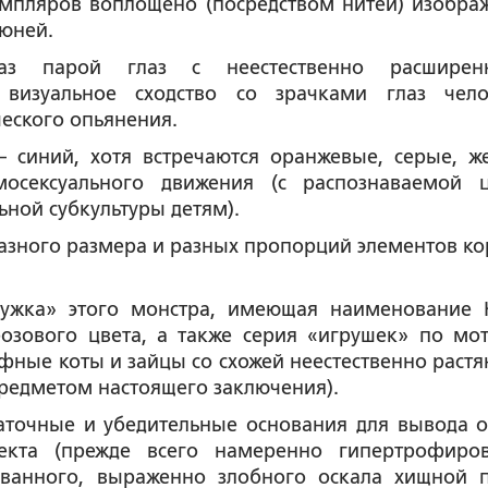
емпляров воплощено (посредством нитей) изобра
люней.
раз парой глаз с неестественно расширен
изуальное сходство со зрачками глаз чело
ческого опьянения.
– синий, хотя встречаются оранжевые, серые, ж
мосексуального движения (с распознаваемой 
ной субкультуры детям).
разного размера и разных пропорций элементов ко
ружка» этого монстра, имеющая наименование 
розового цвета, а также серия «игрушек» по мо
фные коты и зайцы со схожей неестественно растя
предметом настоящего заключения).
таточные и убедительные основания для вывода о
ъекта (прежде всего намеренно гипертрофиро
ванного, выраженно злобного оскала хищной п