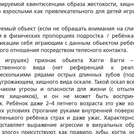
ируемой квинтэссенции образа жестокости, хищн
о взрослыми как привлекательного для детей игр
дуемый объект (если не обращать внимания на сл
 в физических пропорциях подростка / ребёнка,
фикации себя играющим с данным объектом ребё
ного отношения посредством телесного контакта.
х игрушек) признак объекта Хагги Вагги 
тественного вида (нет референций к реал
несколькими рядами острых длинных зубов (по
угрожающем, хищного вида оскале. Такой оскал все
наком угрозы и опасности для жизни (с отсыл
их хищников), и он не может быть воспри
. Ребёнок даже 2–4 летнего возраста это уже х
ых условиях (трогание руками внутренней поверх
ленького ребёнка страх и даже ужас. Характерно
ставляет выражение агрессии в визуальных обр
 злого» присутствуют, как правило, зубы, когти, о