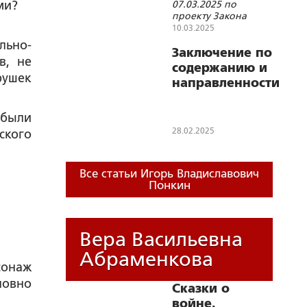
ми?
07.03.2025 по
разрыве
духовно-
проекту Закона
связей с РПЦ
нравственных
Эстонской
10.03.2025
Республики «О
ценностей
ьно-
внесении
Заключение по
в, не
изменений в Закон
содержанию и
Эстонской
ушек
направленности
Республики “О
идеологии
церквях и
приходах”»,
движения "Me
 были
рассмотренному в
too"
28.02.2025
первом чтении
ского
Парламентом
Эстонской
Республики в
Все статьи Игорь Владиславович
феврале 2025 года
Понкин
Вера Васильевна
Абраменкова
сонаж
словно
Сказки о
войне.