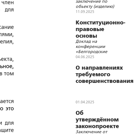
заключение по
 член
объекту (изделию)
о для
«Лабубу»,
11.09.2025
позиционируемому
производителями и
Конституционно-
сание
продавцами как
правовые
«детская игрушка»
лями,
основы
елия,
Доклад на
ценностных
конференции
опор и
«Белгородские
ориентиров
прифронтовые чтения
04.06.2025
екта,
Российского
«Стратегические
ьное,
приоритеты
О направлениях
государства
государственной
в том
требуемого
культурной политики:
совершенствования
эхо юридического
законодательства
форума». Белгород, 26
февраля 2025 г.
России в целях
сохранения и
ается
01.04.2025
укрепления,
о это
Об
правовой охраны и
утверждённом
защиты
и для
законопроекте
традиционных
ащите
Заключение от
Эстонии о
российских