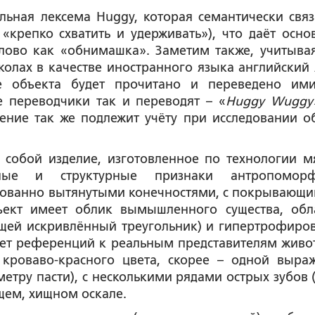
льная лексема Huggy, которая семантически связ
«крепко схватить и удерживать»), что даёт осно
слово как «обнимашка». Заметим также, учитывая
олах в качестве иностранного языка английский 
е объекта будет прочитано и переведено им
 переводчики так и переводят – «
Huggy Wuggy
ение так же подлежит учёту при исследовании о
 собой изделие, изготовленное по технологии м
ные и структурные признаки антропоморф
рованно вытянутыми конечностями, с покрывающи
ъект имеет облик вымышленного существа, обл
щей искривлённый треугольник) и гипертрофиро
 нет референций к реальным представителям живо
кроваво-красного цвета, скорее – одной выра
етру пасти), с несколькими рядами острых зубов (
щем, хищном оскале.