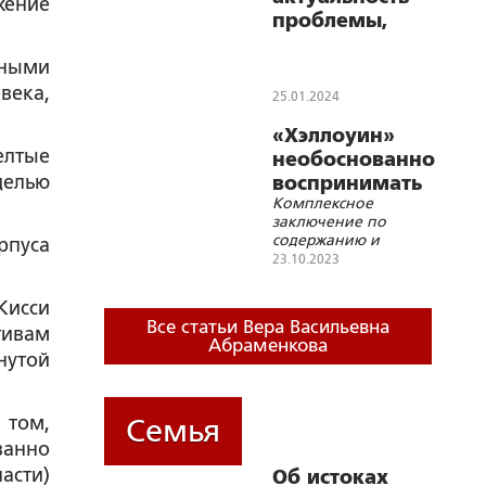
жение
проблемы,
понятие и
ными
классификация
века,
25.01.2024
«Хэллоуин»
елтые
необоснованно
целью
воспринимать
Комплексное
как праздник
заключение по
содержанию и
рпуса
направленности
23.10.2023
мероприятия
«хэллоуин»,
Кисси
характеру его
Все статьи Вера Васильевна
тивам
воздействия на детей
Абраменкова
и о правовой
нутой
допустимости
вовлечения детей в
участие в нём
 том,
Семья
ванно
асти)
Об истоках