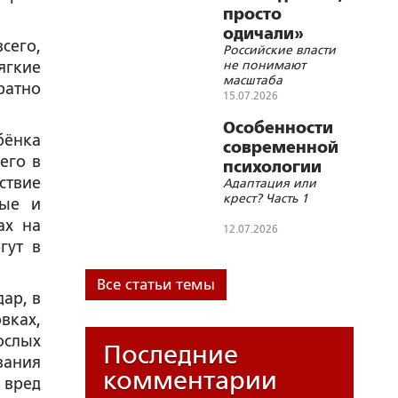
просто
одичали»
сего,
Российские власти
не понимают
ягкие
масштаба
ратно
демографической
15.07.2026
катастрофы
Особенности
бёнка
современной
его в
психологии
ствие
Адаптация или
крест? Часть 1
ные и
ах на
12.07.2026
гут в
Все статьи темы
ар, в
вках,
ослых
Последние
вания
комментарии
 вред