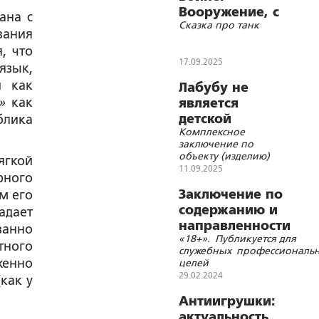
Вооружение, с
ана с
Сказка про танк
которым мы
вания
победили
, что
17.09.2025
язык,
и как
Лабубу не
»
как
является
детской
блика
Комплексное
игрушкой
заключение по
объекту (изделию)
ягкой
«Лабубу»,
11.09.2025
ного
позиционируемому
производителями и
Заключение по
м его
продавцами как
содержанию и
адает
«детская игрушка»
направленности
ванно
«18+». Публикуется для
фильма «Артём и
тного
служебных профессиональ
Ева»
женно
целей
29.02.2024
как у
Антиигрушки:
актуальность