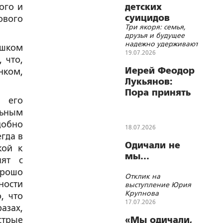
ого и
детских
суицидов
ового
Три якоря: семья,
друзья и будущее
надежно удерживают
ишком
ребенка в этой
19.07.2026
 что,
жизни
Иерей Феодор
нком,
Лукьянов:
Пора принять
– его
федеральный
ьным
закон о
добно
биоэтике
18.07.2026
гда в
Одичали не
кой к
мы…
нят с
орошо
Отклик на
ности
выступление Юрия
Крупнова
, что
17.07.2026
азах,
стрые
«Мы одичали,