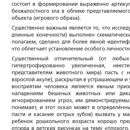
состоит в формировании выраженно артикул
безжалостного зла в облике представляемог
объекта (игрового образа).
Существенно важным является то, что иссле
длинные конечности) выполнен схематически
полагаем, сделано для более явной иденти
что облегчает установление особого личност
Существенный отличительный (от любы
гипертрофированно увеличенная, неес
представителям животного мира) пасть с 
взрослой акуле), раскрытая в устрашающем и 
восприятии человека является явным приз
нападениям бешеных животных или дик
игнорированием угроз, им демонстрируемых
понимает, и этот оскал может в определённ
пасти и касание острых зубов) вызвать у ма
ребенок дошкольного возраста хорошо пред
отсюда в детских рисунках на тему «плохого,