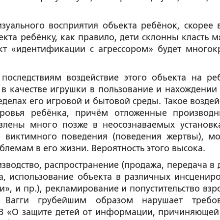
зуального восприятия объекта ребёнок, скорее в
екта ребёнку, как правило, дети склонны класть м
кт «идентификации с агрессором» будет многок
последствиям воздействие этого объекта на ре
в качестве игрушки в пользование и нахождении 
еделах его игровой и бытовой среды. Такое воздей
доровья ребёнка, причём отложенные производ
влены много позже в неосознаваемых установк
 виктимного поведения (поведения жертвы), мо
лемам в его жизни. Вероятность этого высока.
зводство, распространение (продажа, передача в д
, использование объекта в различных инсцениро
ги», и пр.), рекламирование и попустительство взр
 Вагги грубейшим образом нарушает требо
ФЗ «О защите детей от информации, причиняющей