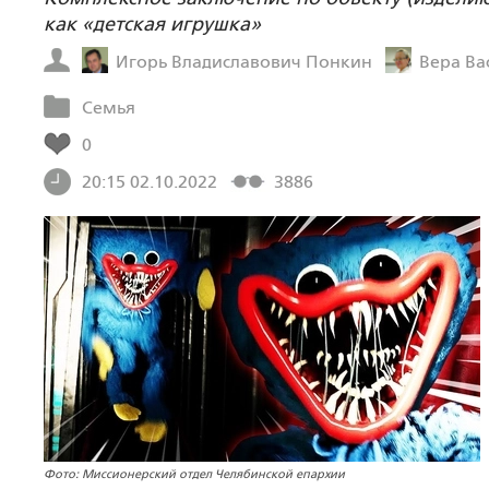
как «детская игрушка»
Игорь Владиславович Понкин
Вера Ва
Семья
0
20:15 02.10.2022
3886
Фото: Миссионерский отдел Челябинской епархии