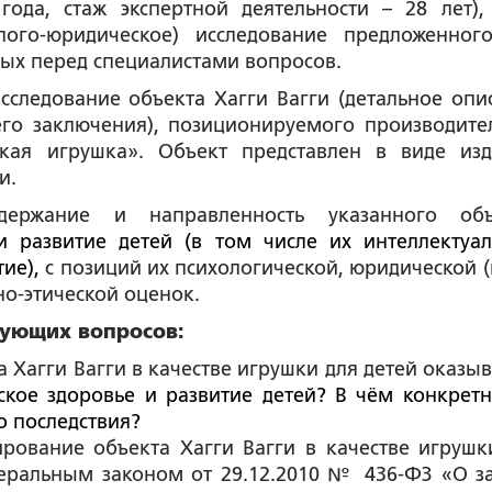
года, стаж экспертной деятельности – 28 лет),
лого-юридическое) исследование предложенног
ных перед специалистами вопросов.
сследование объекта Хагги Вагги (детальное опи
его заключения), позиционируемого производите
кая игрушка». Объект представлен в виде изд
и.
держание и направленность указанного объ
и развитие детей (в том числе их интеллектуал
тие),
с позиций их психологической, юридической (
но-этической оценок.
дующих вопросов:
 Хагги Вагги в качестве игрушки для детей оказыв
ское здоровье и развитие детей? В чём конкретн
о последствия?
рование объекта Хагги Вагги в качестве игрушк
еральным законом от 29.12.2010 № 436-ФЗ «О з