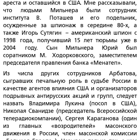
ареста и оставшийся в США. Мне рассказывали,
что людьми Мильнера были сотрудник
института В. Поташев и его подельник,
осужденные за шпионаж в середине 80-х, а
также Игорь Сутягин – американский шпион с
1998 года, получивший 15 лет тюрьмы уже в
2004 году. Сын Мильнера Юрий был
соратником М. Ходорковского, заместителем
председателя правления банка «Менатеп».
Из числа других сотрудников Арбатова,
сыгравших печальную роль в судьбе России в
качестве агентов влияния США и организаторов
подрывных антирусских акций и групп, следует
назвать Владимира Лукина (посол в США),
Николая Сванидзе (председатель Всероссийской
телерадиокомпании), Сергея Караганова (один
из главных «возродителей» масонского
движения в России, член масонской комиссии