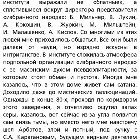
института выражали не «блатные», а
сплотившиеся вокруг директора представители
«избранного народа»: Б. Мильнер, В. Лукин,
А. Кокошин, В. Журкин, М. Мильштейн,
И. Малашенко, А. Кислов. Со многими из этих
людей мне приходилось общаться. Все они были
далеки от науки, но изрядно искусны в
интриганстве. В институте сложилась атмосфера
подпольной организации «избранного народа»
с ее масонским духом псевдоэлитарности, за
которым стоят обман и пустота. Иногда мне
казалось, что в этом доме живет сам сатана.
Доходило даже до мистических галлюцинаций.
Однажды в конце 80-х, проходя по коридорам
этого заведения, я отчетливо ощутил запах
серы, казалось, вот сейчас из-за угла появится
сам князь тьмы, но вместо него мне навстречу
шел Арбатов, злой и потный, под ручку с
С.А. Карагановым, будущим видным деятелем