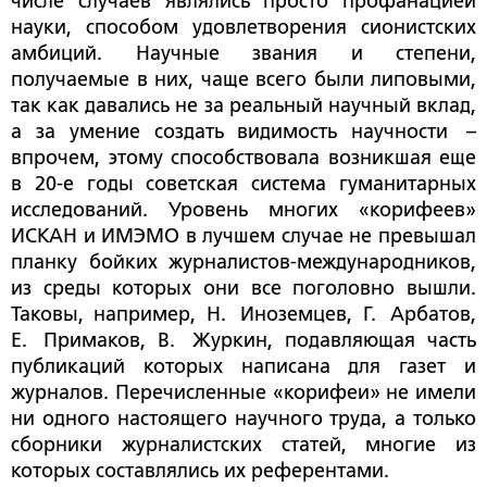
числе случаев являлись просто профанацией
науки, способом удовлетворения сионистских
амбиций. Научные звания и степени,
получаемые в них, чаще всего были липовыми,
так как давались не за реальный научный вклад,
а за умение создать видимость научности –
впрочем, этому способствовала возникшая еще
в 20-е годы советская система гуманитарных
исследований. Уровень многих «корифеев»
ИСКАН и ИМЭМО в лучшем случае не превышал
планку бойких журналистов-международников,
из среды которых они все поголовно вышли.
Таковы, например, Н. Иноземцев, Г. Арбатов,
Е. Примаков, В. Журкин, подавляющая часть
публикаций которых написана для газет и
журналов. Перечисленные «корифеи» не имели
ни одного настоящего научного труда, а только
сборники журналистских статей, многие из
которых составлялись их референтами.