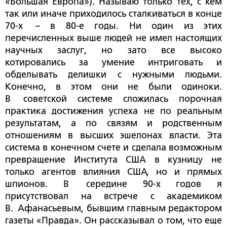
«Большая Европа»). Называю только тех, с кем
так или иначе приходилось сталкиваться в конце
70-х – в 80-е годы. Ни один из этих
перечисленных выше людей не имел настоящих
научных заслуг, но зато все высоко
котировались за умение интриговать и
обделывать делишки с нужными людьми.
Конечно, в этом они не были одиноки.
В советской системе сложилась порочная
практика достижения успеха не по реальным
результатам, а по связям и родственным
отношениям в высших эшелонах власти. Эта
система в конечном счете и сделала возможным
превращение Института США в кузницу не
только агентов влияния США, но и прямых
шпионов. В середине 90-х годов я
присутствовал на встрече с академиком
В. Афанасьевым, бывшим главным редактором
газеты «Правда». Он рассказывал о том, что еще