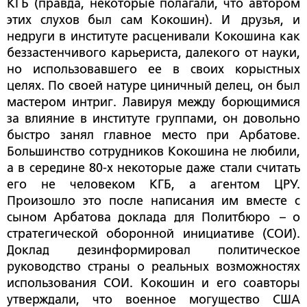
КГБ (правда, некоторые полагали, что автором
этих слухов был сам Кокошин). И друзья, и
недруги в институте расценивали Кокошина как
беззастенчивого карьериста, далекого от науки,
но использовавшего ее в своих корыстных
целях. По своей натуре циничный делец, он был
мастером интриг. Лавируя между борющимися
за влияние в институте группами, он довольно
быстро занял главное место при Арбатове.
Большинство сотрудников Кокошина не любили,
а в середине 80-х некоторые даже стали считать
его не человеком КГБ, а агентом ЦРУ.
Произошло это после написания им вместе с
сыном Арбатова доклада для Политбюро – о
стратегической оборонной инициативе (СОИ).
Доклад дезинформировал политическое
руководство страны о реальных возможностях
использования СОИ. Кокошин и его соавторы
утверждали, что военное могущество США