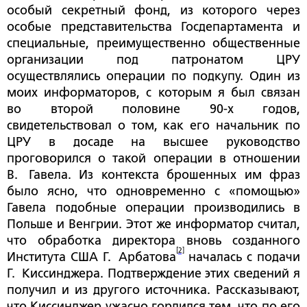
особый секретный фонд, из которого через
особые представительства Госдепартамента и
специальные, преимущественно общественные
организации под патронатом ЦРУ
осуществлялись операции по подкупу. Один из
моих информаторов, с которым я был связан
во второй половине 90-х годов,
свидетельствовал о том, как его начальник по
ЦРУ в досаде на высшее руководство
проговорился о такой операции в отношении
В. Гавела. Из контекста брошенных им фраз
было ясно, что одновременно с «помощью»
Гавела подобные операции производились в
Польше и Венгрии. Этот же информатор считал,
что обработка директора вновь созданного
[2]
Института США Г. Арбатова
началась с подачи
Г. Киссинджера. Подтверждение этих сведений я
получил и из другого источника. Рассказывают,
что Киссинджер ужасно гордился тем, что по его