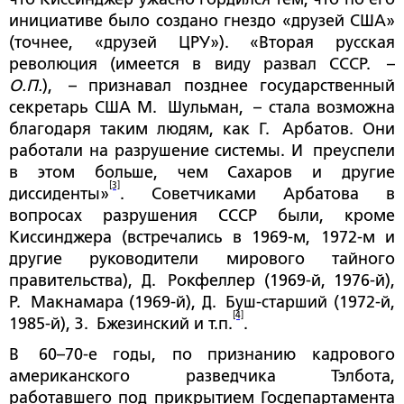
инициативе было создано гнездо «друзей США»
(точнее, «друзей ЦРУ»). «Вторая русская
революция (имеется в виду развал СССР. –
О.П.
), – признавал позднее государственный
секретарь США М. Шульман, – стала возможна
благодаря таким людям, как Г. Арбатов. Они
работали на разрушение системы. И преуспели
в этом больше, чем Сахаров и другие
[3]
диссиденты»
. Советчиками Арбатова в
вопросах разрушения СССР были, кроме
Киссинджера (встречались в 1969-м, 1972-м и
другие руководители мирового тайного
правительства), Д. Рокфеллер (1969-й, 1976-й),
Р. Макнамара (1969-й), Д. Буш-старший (1972-й,
[4]
1985-й), З. Бжезинский и т.п.
.
В 60–70-е годы, по признанию кадрового
американского разведчика Тэлбота,
работавшего под прикрытием Госдепартамента