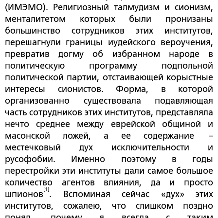
(ИМЭМО). Религиозный талмудизм и сионизм,
менталитетом которых были пронизаны
большинство сотрудников этих институтов,
перешагнули границы иудейского вероучения,
превратив догму об избранном народе в
политическую программу подпольной
политической партии, отстаивающей корыстные
интересы сионистов. Форма, в которой
организованно существовала подавляющая
часть сотрудников этих институтов, представляла
нечто среднее между еврейской общиной и
масонской ложей, а ее содержание –
местечковый дух исключительности и
русофобии. Именно поэтому в годы
перестройки эти институты дали самое большое
количество агентов влияния, да и просто
[1]
шпионов
. Вспоминая сейчас «дух» этих
институтов, сожалею, что слишком поздно
понял, почему я всегда с таким