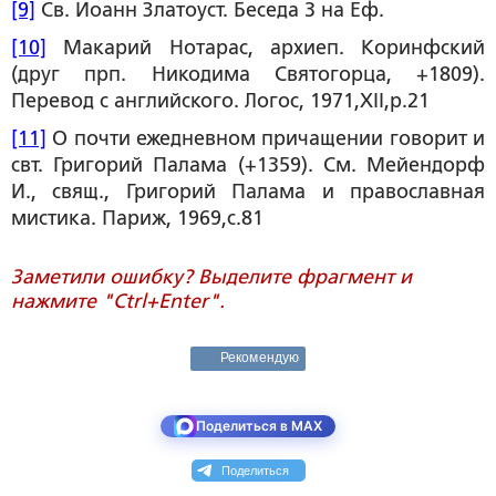
[9]
Св. Иоанн Златоуст. Беседа 3 на Еф.
[10]
Макарий Нотарас, архиеп. Коринфский
(друг прп. Никодима Святогорца, +1809).
Перевод с английского. Логос, 1971,XII,р.21
[11]
О почти ежедневном причащении говорит и
свт. Григорий Палама (+1359). См. Мейендорф
И., свящ., Григорий Палама и православная
мистика. Париж, 1969,с.81
Заметили ошибку? Выделите фрагмент и
нажмите "Ctrl+Enter".
Рекомендую
Поделиться в MAX
Поделиться