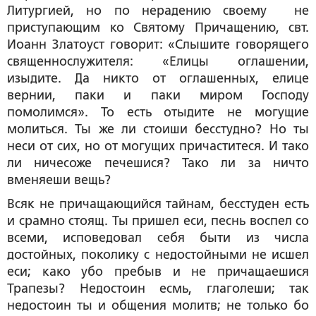
Литургией, но по нерадению своему не
приступающим ко Святому Причащению, свт.
Иоанн Златоуст говорит: «Слышите говорящего
священнослужителя: «Елицы оглашении,
изыдите. Да никто от оглашенных, елице
вернии, паки и паки миром Господу
помолимся». То есть отыдите не могущие
молиться. Ты же ли стоиши бесстудно? Но ты
неси от сих, но от могущих причаститеся. И тако
ли ничесоже печешися? Тако ли за ничто
вменяеши вещь?
Всяк не причащающийся тайнам, бесстуден есть
и срамно стоящ. Ты пришел еси, песнь воспел со
всеми, исповедовал себя быти из числа
достойных, поколику с недостойными не исшел
еси; како убо пребыв и не причащаешися
Трапезы? Недостоин есмь, глаголеши; так
недостоин ты и общения молитв; не только бо