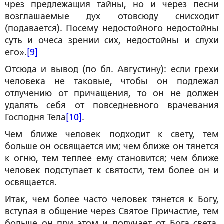
чрез предлежащия тайны, но и через песни
возглашаемые дух отовсюду снисходит
(подавается). Посему недостойного недостойны
суть и очеса зрении сих, недостойны и слухи
его».
[9]
Отсюда и вывод (по бл. Августину): если грехи
человека не таковые, чтобы он подлежал
отлучению от причащения, то он не должен
удалять себя от повседневного врачевания
Господня Тела
[10]
.
Чем ближе человек подходит к свету, тем
больше он освящается им; чем ближе он тянется
к огню, тем теплее ему становится; чем ближе
человек подступает к святости, тем более он и
освящается.
Итак, чем более часто человек тянется к Богу,
вступая в общение через Святое Причастие, тем
больше он при этом и получает от Бога света,