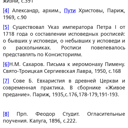
жизни, с.391
[4]
Александр, архим.,
Пути
Христовы, Париж,
1969, с.90
[5]
Существовал Указ императора Петра I от
1718 года о составлении исповедных росписей:
о бывших у исповеди, о небывших у исповеди и
о раскольниках. Росписи повелевалось
представлять по Консисториям.
[6]
Н.М. Сахаров. Письма к иеромонаху Пимену.
Свято-Троицкая Сергиевская Лавра, 1950, с.168
[7]
Сове Б. Евхаристия в древней Церкви и
современная практика. В сборнике «Живое
предание». Париж, 1935,с.176,178-179,191-193.
[8]
Прп. Феодор Студит. Огласительные
поучения. Калуга, 1896, с.222.