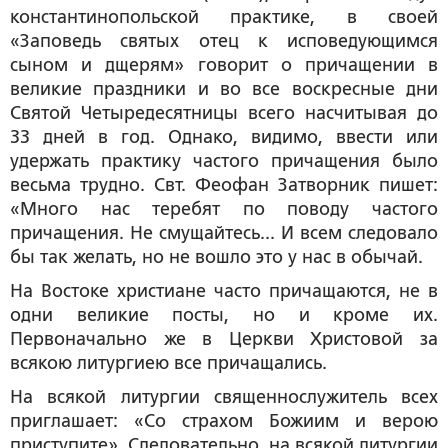
константинопольской практике, в своей
«Заповедь святых отец к исповедующимся
сыном и дщерям» говорит о причащении в
великие праздники и во все воскресные дни
Святой Четыредесятницы всего насчитывая до
33 дней в год. Однако, видимо, ввести или
удержать практику частого причащения было
весьма трудно. Свт. Феофан Затворник пишет:
«Много нас теребят по поводу частого
причащения. Не смущайтесь... И всем следовало
бы так желать, но не вошло это у нас в обычай.
На Востоке христиане часто причащаются, не в
одни великие посты, но и кроме их.
Первоначально же в Церкви Христовой за
всякою литургиею все причащались.
На всякой литургии священнослужитель всех
приглашает: «Со страхом Божиим и верою
приступите». Следовательно, на всякой литургии