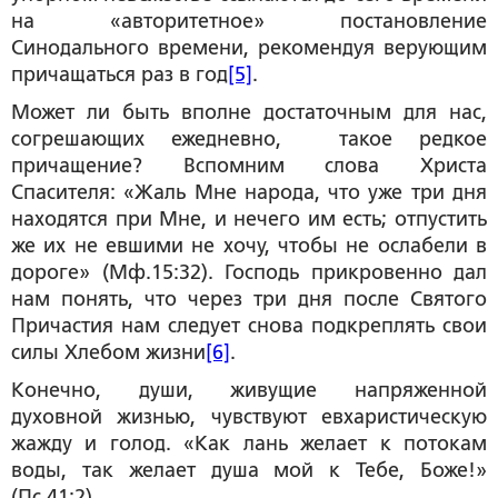
на «авторитетное» постановление
Синодального времени, рекомендуя верующим
причащаться раз в год
[5]
.
Может ли быть вполне достаточным для нас,
согрешающих ежедневно, такое редкое
причащение? Вспомним слова Христа
Спасителя: «Жаль Мне народа, что уже три дня
находятся при Мне, и нечего им есть; отпустить
же их не евшими не хочу, чтобы не ослабели в
дороге» (Мф.15:32). Господь прикровенно дал
нам понять, что через три дня после Святого
Причастия нам следует снова подкреплять свои
силы Хлебом жизни
[6]
.
Конечно, души, живущие напряженной
духовной жизнью, чувствуют евхаристическую
жажду и голод. «Как лань желает к потокам
воды, так желает душа мой к Тебе, Боже!»
(Пс.41:2).