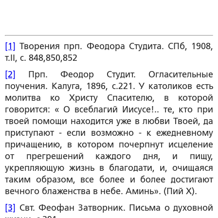
[1]
Творения прп. Феодора Студита. СПб, 1908,
т.II, с. 848,850,852
[2]
Прп. Феодор Студит. Огласительные
поучения. Калуга, 1896, с.221. У католиков есть
молитва ко Христу Спасителю, в которой
говорится: « О всеблагий Иисусе!.. те, кто при
твоей помощи находится уже в любви Твоей, да
приступают - если возможно - к ежедневному
причащению, в котором почерпнут исцеление
от прегрешений каждого дня, и пищу,
укрепляющую жизнь в благодати, и, очищаяся
таким образом, все более и более достигают
вечного блаженства в небе. Аминь». (Пий Х).
[3]
Свт. Феофан Затворник. Письма о духовной