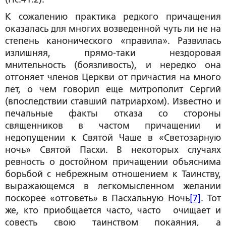
К сожалению практика редкого причащения
оказалась для многих возведенной чуть ли не на
степень канонического «правила». Развилась
излишняя, прямо-таки нездоровая
мнительность (боязливость), и нередко она
отгоняет членов Церкви от причастия на много
лет, о чем говорил еще митрополит Сергий
(впоследствии ставший патриархом). Известно и
печальные факты отказа со стороны
священников в частом причащении и
недопущении к Святой Чаше в «Светозарную
ночь» Святой Пасхи. В некоторых случаях
ревность о достойном причащении объяснима
борьбой с небрежным отношением к Таинству,
выражающемся в легкомысленном желании
поскорее «отговеть» в Пасхальную Ночь
[7]
. Тот
же, кто приобщается часто, часто очищает и
совесть свою таинством покаяния, а