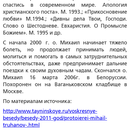
спастись в современном мире. Апология
христианского поста». М. 1993.; «Прикосновение
любви» М.1994.; «Дивны дела Твои, Господи.
Слово о Шестодневе. Евхаристия. О Промысле
Божием». М. 1995 и др.
С начала 2000 г. о. Михаил начинает тяжело
болеть, но продолжает принимать людей,
молиться и помогать в самых затруднительных
обстоятельствах, даже предпринимает дальние
поездки к своим духовным чадам. Скончался о.
Михаил 16 марта 2006г. в Белоруссии.
Похоронен он на Ваганьковском кладбище в
Москве.
По материалам источника:
http://www.tayninskoye.ru/voskresnye-
besedy/besedy-2011-god/protoierei-mihail-
truhanov-.html