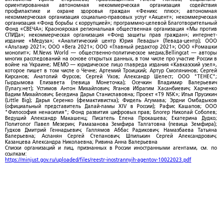
ориентированная автономная некоммерческая организация содействия
профилактике и охране здоровья граждан «Феникс плюс»; автономная
некоммерческая организация социально-правовых услуг «Акцент»; некоммерческая
организация «Фонд борьбы с коррупцией»; программно-целевой Благотворительный
Фонд «СВЕЧА»; Красноярская региональная общественная организация «Мы против
СПИДа»; некоммерческая организация «Фонд защиты прав граждан»; интернет-
издание «Медуза»; «Аналитический центр Юрия Левады» (Левада-центр); ООО
«Альтаир 2021»; ООО «Вега 2021»; ООО «Главный редактор 2021»; ООО «Ромашки
монолит»; M.News World — общественно-политическое медиа;Bellingcat — авторы
многих расследований на основе открытых данных, в том числе про участие России в
войне на Украине; МЕМО — юридическое лицо главреда издания «Кавказский узел»,
которое пишет в том числе о Чечне; Артемий Троицкий; Артур Смолянинов; Сергей
Кирсанов; Анатолий Фурсов; Сергей Ухов; Александр Шелест; ООО "ТЕНЕС";
Гырдымова Елизавета (певица Монеточка); Осечкин Владимир Валерьевич
(Гулагу.нет); Устимов Антон Михайлович; Яганов Ибрагим Хасанбиевич; Харченко
Вадим Михайлович; Беседина Дарья Станиславовна; Проект «T9 NSK»; Илья Прусикин
(Little Big); Дарья Серенко (фемактивистка); Фидель Агумава; Эрдни Омбадыков
(официальный представитель Далай-ламы XIV в России); Рафис Кашапов; ООО
"Философия ненасилия"; Фонд развития цифровых прав; Блогер Николай Соболев;
Ведущий Александр Макашенц; Писатель Елена Прокашева; Екатерина Дудко;
Политолог Павел Мезерин; Рамазанова Земфира Талгатовна (певица Земфира);
Гудков Дмитрий Геннадьевич; Галлямов Аббас Радикович; Намазбаева Татьяна
Валерьевна; Асланян Сергей Степанович; Шпилькин Сергей Александрович;
Казанцева Александра Николаевна; Ривина Анна Валерьевна
Списки организаций и лиц, признанных в России иностранными агентами, см. по
ссылкам:
https://minjust.gov.ru/uploaded/files/reestr-inostrannyih-agentov-10022023.pdf