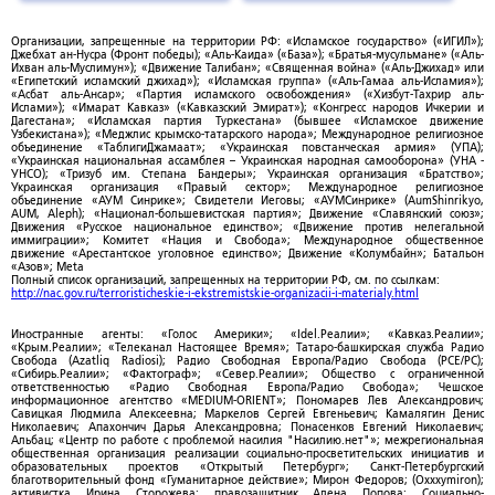
Организации, запрещенные на территории РФ: «Исламское государство» («ИГИЛ»);
Джебхат ан-Нусра (Фронт победы); «Аль-Каида» («База»); «Братья-мусульмане» («Аль-
Ихван аль-Муслимун»); «Движение Талибан»; «Священная война» («Аль-Джихад» или
«Египетский исламский джихад»); «Исламская группа» («Аль-Гамаа аль-Исламия»);
«Асбат аль-Ансар»; «Партия исламского освобождения» («Хизбут-Тахрир аль-
Ислами»); «Имарат Кавказ» («Кавказский Эмират»); «Конгресс народов Ичкерии и
Дагестана»; «Исламская партия Туркестана» (бывшее «Исламское движение
Узбекистана»); «Меджлис крымско-татарского народа»; Международное религиозное
объединение «ТаблигиДжамаат»; «Украинская повстанческая армия» (УПА);
«Украинская национальная ассамблея – Украинская народная самооборона» (УНА -
УНСО); «Тризуб им. Степана Бандеры»; Украинская организация «Братство»;
Украинская организация «Правый сектор»; Международное религиозное
объединение «АУМ Синрике»; Свидетели Иеговы; «АУМСинрике» (AumShinrikyo,
AUM, Aleph); «Национал-большевистская партия»; Движение «Славянский союз»;
Движения «Русское национальное единство»; «Движение против нелегальной
иммиграции»; Комитет «Нация и Свобода»; Международное общественное
движение «Арестантское уголовное единство»; Движение «Колумбайн»; Батальон
«Азов»; Meta
Полный список организаций, запрещенных на территории РФ, см. по ссылкам:
http://nac.gov.ru/terroristicheskie-i-ekstremistskie-organizacii-i-materialy.html
Иностранные агенты: «Голос Америки»; «Idel.Реалии»; «Кавказ.Реалии»;
«Крым.Реалии»; «Телеканал Настоящее Время»; Татаро-башкирская служба Радио
Свобода (Azatliq Radiosi); Радио Свободная Европа/Радио Свобода (PCE/PC);
«Сибирь.Реалии»; «Фактограф»; «Север.Реалии»; Общество с ограниченной
ответственностью «Радио Свободная Европа/Радио Свобода»; Чешское
информационное агентство «MEDIUM-ORIENT»; Пономарев Лев Александрович;
Савицкая Людмила Алексеевна; Маркелов Сергей Евгеньевич; Камалягин Денис
Николаевич; Апахончич Дарья Александровна; Понасенков Евгений Николаевич;
Альбац; «Центр по работе с проблемой насилия "Насилию.нет"»; межрегиональная
общественная организация реализации социально-просветительских инициатив и
образовательных проектов «Открытый Петербург»; Санкт-Петербургский
благотворительный фонд «Гуманитарное действие»; Мирон Федоров; (Oxxxymiron);
активистка Ирина Сторожева; правозащитник Алена Попова; Социально-