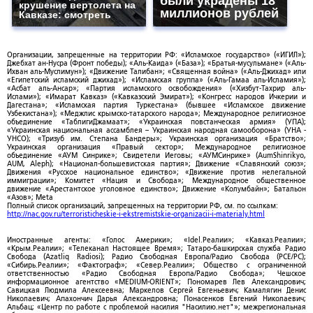
были украдены 18
крушение вертолета на
миллионов рублей
Кавказе: смотреть
Организации, запрещенные на территории РФ: «Исламское государство» («ИГИЛ»);
Джебхат ан-Нусра (Фронт победы); «Аль-Каида» («База»); «Братья-мусульмане» («Аль-
Ихван аль-Муслимун»); «Движение Талибан»; «Священная война» («Аль-Джихад» или
«Египетский исламский джихад»); «Исламская группа» («Аль-Гамаа аль-Исламия»);
«Асбат аль-Ансар»; «Партия исламского освобождения» («Хизбут-Тахрир аль-
Ислами»); «Имарат Кавказ» («Кавказский Эмират»); «Конгресс народов Ичкерии и
Дагестана»; «Исламская партия Туркестана» (бывшее «Исламское движение
Узбекистана»); «Меджлис крымско-татарского народа»; Международное религиозное
объединение «ТаблигиДжамаат»; «Украинская повстанческая армия» (УПА);
«Украинская национальная ассамблея – Украинская народная самооборона» (УНА -
УНСО); «Тризуб им. Степана Бандеры»; Украинская организация «Братство»;
Украинская организация «Правый сектор»; Международное религиозное
объединение «АУМ Синрике»; Свидетели Иеговы; «АУМСинрике» (AumShinrikyo,
AUM, Aleph); «Национал-большевистская партия»; Движение «Славянский союз»;
Движения «Русское национальное единство»; «Движение против нелегальной
иммиграции»; Комитет «Нация и Свобода»; Международное общественное
движение «Арестантское уголовное единство»; Движение «Колумбайн»; Батальон
«Азов»; Meta
Полный список организаций, запрещенных на территории РФ, см. по ссылкам:
http://nac.gov.ru/terroristicheskie-i-ekstremistskie-organizacii-i-materialy.html
Иностранные агенты: «Голос Америки»; «Idel.Реалии»; «Кавказ.Реалии»;
«Крым.Реалии»; «Телеканал Настоящее Время»; Татаро-башкирская служба Радио
Свобода (Azatliq Radiosi); Радио Свободная Европа/Радио Свобода (PCE/PC);
«Сибирь.Реалии»; «Фактограф»; «Север.Реалии»; Общество с ограниченной
ответственностью «Радио Свободная Европа/Радио Свобода»; Чешское
информационное агентство «MEDIUM-ORIENT»; Пономарев Лев Александрович;
Савицкая Людмила Алексеевна; Маркелов Сергей Евгеньевич; Камалягин Денис
Николаевич; Апахончич Дарья Александровна; Понасенков Евгений Николаевич;
Альбац; «Центр по работе с проблемой насилия "Насилию.нет"»; межрегиональная