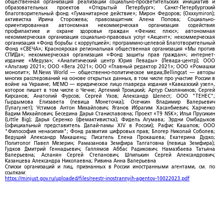
общественная организация реализации социально-просветительских инициатив и
образовательных проектов «Открытый Петербург»; Санкт-Петербургский
благотворительный фонд «Гуманитарное действие»; Мирон Федоров; (Oxxxymiron);
активистка Ирина Сторожева; правозащитник Алена Попова; Социально-
ориентированная автономная некоммерческая организация содействия
профилактике и охране здоровья граждан «Феникс плюс»; автономная
некоммерческая организация социально-правовых услуг «Акцент»; некоммерческая
организация «Фонд борьбы с коррупцией»; программно-целевой Благотворительный
Фонд «СВЕЧА»; Красноярская региональная общественная организация «Мы против
СПИДа»; некоммерческая организация «Фонд защиты прав граждан»; интернет-
издание «Медуза»; «Аналитический центр Юрия Левады» (Левада-центр); ООО
«Альтаир 2021»; ООО «Вега 2021»; ООО «Главный редактор 2021»; ООО «Ромашки
монолит»; M.News World — общественно-политическое медиа;Bellingcat — авторы
многих расследований на основе открытых данных, в том числе про участие России в
войне на Украине; МЕМО — юридическое лицо главреда издания «Кавказский узел»,
которое пишет в том числе о Чечне; Артемий Троицкий; Артур Смолянинов; Сергей
Кирсанов; Анатолий Фурсов; Сергей Ухов; Александр Шелест; ООО "ТЕНЕС";
Гырдымова Елизавета (певица Монеточка); Осечкин Владимир Валерьевич
(Гулагу.нет); Устимов Антон Михайлович; Яганов Ибрагим Хасанбиевич; Харченко
Вадим Михайлович; Беседина Дарья Станиславовна; Проект «T9 NSK»; Илья Прусикин
(Little Big); Дарья Серенко (фемактивистка); Фидель Агумава; Эрдни Омбадыков
(официальный представитель Далай-ламы XIV в России); Рафис Кашапов; ООО
"Философия ненасилия"; Фонд развития цифровых прав; Блогер Николай Соболев;
Ведущий Александр Макашенц; Писатель Елена Прокашева; Екатерина Дудко;
Политолог Павел Мезерин; Рамазанова Земфира Талгатовна (певица Земфира);
Гудков Дмитрий Геннадьевич; Галлямов Аббас Радикович; Намазбаева Татьяна
Валерьевна; Асланян Сергей Степанович; Шпилькин Сергей Александрович;
Казанцева Александра Николаевна; Ривина Анна Валерьевна
Списки организаций и лиц, признанных в России иностранными агентами, см. по
ссылкам:
https://minjust.gov.ru/uploaded/files/reestr-inostrannyih-agentov-10022023.pdf