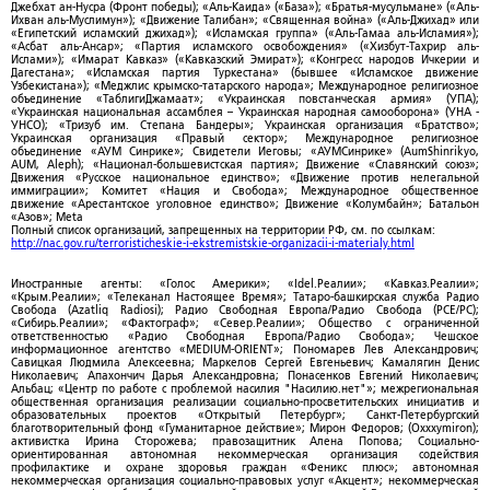
Джебхат ан-Нусра (Фронт победы); «Аль-Каида» («База»); «Братья-мусульмане» («Аль-
Ихван аль-Муслимун»); «Движение Талибан»; «Священная война» («Аль-Джихад» или
«Египетский исламский джихад»); «Исламская группа» («Аль-Гамаа аль-Исламия»);
«Асбат аль-Ансар»; «Партия исламского освобождения» («Хизбут-Тахрир аль-
Ислами»); «Имарат Кавказ» («Кавказский Эмират»); «Конгресс народов Ичкерии и
Дагестана»; «Исламская партия Туркестана» (бывшее «Исламское движение
Узбекистана»); «Меджлис крымско-татарского народа»; Международное религиозное
объединение «ТаблигиДжамаат»; «Украинская повстанческая армия» (УПА);
«Украинская национальная ассамблея – Украинская народная самооборона» (УНА -
УНСО); «Тризуб им. Степана Бандеры»; Украинская организация «Братство»;
Украинская организация «Правый сектор»; Международное религиозное
объединение «АУМ Синрике»; Свидетели Иеговы; «АУМСинрике» (AumShinrikyo,
AUM, Aleph); «Национал-большевистская партия»; Движение «Славянский союз»;
Движения «Русское национальное единство»; «Движение против нелегальной
иммиграции»; Комитет «Нация и Свобода»; Международное общественное
движение «Арестантское уголовное единство»; Движение «Колумбайн»; Батальон
«Азов»; Meta
Полный список организаций, запрещенных на территории РФ, см. по ссылкам:
http://nac.gov.ru/terroristicheskie-i-ekstremistskie-organizacii-i-materialy.html
Иностранные агенты: «Голос Америки»; «Idel.Реалии»; «Кавказ.Реалии»;
«Крым.Реалии»; «Телеканал Настоящее Время»; Татаро-башкирская служба Радио
Свобода (Azatliq Radiosi); Радио Свободная Европа/Радио Свобода (PCE/PC);
«Сибирь.Реалии»; «Фактограф»; «Север.Реалии»; Общество с ограниченной
ответственностью «Радио Свободная Европа/Радио Свобода»; Чешское
информационное агентство «MEDIUM-ORIENT»; Пономарев Лев Александрович;
Савицкая Людмила Алексеевна; Маркелов Сергей Евгеньевич; Камалягин Денис
Николаевич; Апахончич Дарья Александровна; Понасенков Евгений Николаевич;
Альбац; «Центр по работе с проблемой насилия "Насилию.нет"»; межрегиональная
общественная организация реализации социально-просветительских инициатив и
образовательных проектов «Открытый Петербург»; Санкт-Петербургский
благотворительный фонд «Гуманитарное действие»; Мирон Федоров; (Oxxxymiron);
активистка Ирина Сторожева; правозащитник Алена Попова; Социально-
ориентированная автономная некоммерческая организация содействия
профилактике и охране здоровья граждан «Феникс плюс»; автономная
некоммерческая организация социально-правовых услуг «Акцент»; некоммерческая