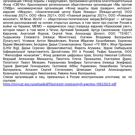
организация «Фонд борьбы с коррупцией»; программно-целевой Благотворительный
Фонд «СВЕЧА»; Красноярская региональная общественная организация «Мы против
СПИДа»; некоммерческая организация «Фонд защиты прав граждан»; интернет-
издание «Медуза»; «Аналитический центр Юрия Левады» (Левада-центр); ООО
«Альтаир 2021»; ООО «Вега 2021»; ООО «Главный редактор 2021»; ООО «Ромашки
монолит»; M.News World — общественно-политическое медиа;Bellingcat — авторы
многих расследований на основе открытых данных, в том числе про участие России в
войне на Украине; МЕМО — юридическое лицо главреда издания «Кавказский узел»,
которое пишет в том числе о Чечне; Артемий Троицкий; Артур Смолянинов; Сергей
Кирсанов; Анатолий Фурсов; Сергей Ухов; Александр Шелест; ООО "ТЕНЕС";
Гырдымова Елизавета (певица Монеточка); Осечкин Владимир Валерьевич
(Гулагу.нет); Устимов Антон Михайлович; Яганов Ибрагим Хасанбиевич; Харченко
Вадим Михайлович; Беседина Дарья Станиславовна; Проект «T9 NSK»; Илья Прусикин
(Little Big); Дарья Серенко (фемактивистка); Фидель Агумава; Эрдни Омбадыков
(официальный представитель Далай-ламы XIV в России); Рафис Кашапов; ООО
"Философия ненасилия"; Фонд развития цифровых прав; Блогер Николай Соболев;
Ведущий Александр Макашенц; Писатель Елена Прокашева; Екатерина Дудко;
Политолог Павел Мезерин; Рамазанова Земфира Талгатовна (певица Земфира);
Гудков Дмитрий Геннадьевич; Галлямов Аббас Радикович; Намазбаева Татьяна
Валерьевна; Асланян Сергей Степанович; Шпилькин Сергей Александрович;
Казанцева Александра Николаевна; Ривина Анна Валерьевна
Списки организаций и лиц, признанных в России иностранными агентами, см. по
ссылкам:
https://minjust.gov.ru/uploaded/files/reestr-inostrannyih-agentov-10022023.pdf