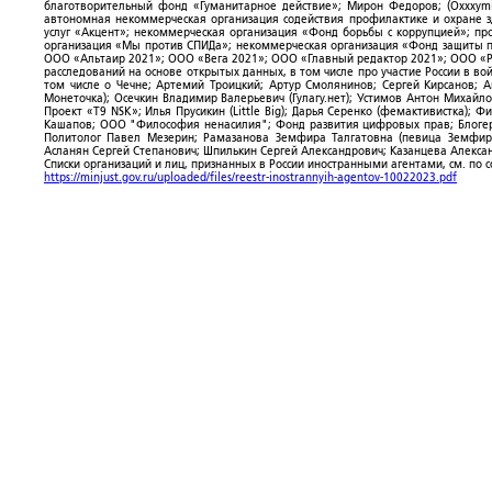
благотворительный фонд «Гуманитарное действие»; Мирон Федоров; (Oxxxymi
автономная некоммерческая организация содействия профилактике и охране 
услуг «Акцент»; некоммерческая организация «Фонд борьбы с коррупцией»; п
организация «Мы против СПИДа»; некоммерческая организация «Фонд защиты пр
ООО «Альтаир 2021»; ООО «Вега 2021»; ООО «Главный редактор 2021»; ООО «Р
расследований на основе открытых данных, в том числе про участие России в в
том числе о Чечне; Артемий Троицкий; Артур Смолянинов; Сергей Кирсанов; 
Монеточка); Осечкин Владимир Валерьевич (Гулагу.нет); Устимов Антон Михайл
Проект «T9 NSK»; Илья Прусикин (Little Big); Дарья Серенко (фемактивистка);
Кашапов; ООО "Философия ненасилия"; Фонд развития цифровых прав; Блогер
Политолог Павел Мезерин; Рамазанова Земфира Талгатовна (певица Земфира)
Асланян Сергей Степанович; Шпилькин Сергей Александрович; Казанцева Алекса
Списки организаций и лиц, признанных в России иностранными агентами, см. по 
https://minjust.gov.ru/uploaded/files/reestr-inostrannyih-agentov-10022023.pdf