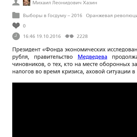
Михаил Леонидович Хазин
Выборы в Госдуму – 2016
Оранжевая революци
0
16:46 19.10.2016
2228
Президент «Фонда экономических исследован
рубля, правительство
Медведева
продолжа
чиновников, о тех, кто на месте оборонных 
налогов во время кризиса, аховой ситуации в