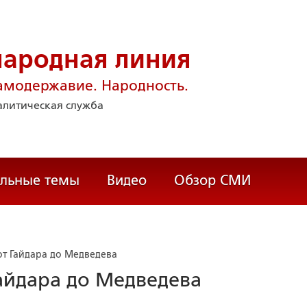
народная линия
амодержавие. Народность.
литическая служба
альные темы
Видео
Обзор СМИ
т Гайдара до Медведева
айдара до Медведева