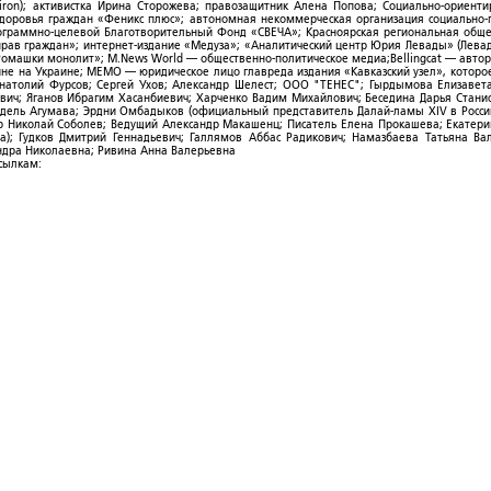
ron); активистка Ирина Сторожева; правозащитник Алена Попова; Социально-ориент
здоровья граждан «Феникс плюс»; автономная некоммерческая организация социально
рограммно-целевой Благотворительный Фонд «СВЕЧА»; Красноярская региональная общ
ав граждан»; интернет-издание «Медуза»; «Аналитический центр Юрия Левады» (Левад
омашки монолит»; M.News World — общественно-политическое медиа;Bellingcat — авто
ойне на Украине; МЕМО — юридическое лицо главреда издания «Кавказский узел», которо
Анатолий Фурсов; Сергей Ухов; Александр Шелест; ООО "ТЕНЕС"; Гырдымова Елизавет
ович; Яганов Ибрагим Хасанбиевич; Харченко Вадим Михайлович; Беседина Дарья Стани
 Фидель Агумава; Эрдни Омбадыков (официальный представитель Далай-ламы XIV в Росси
 Николай Соболев; Ведущий Александр Макашенц; Писатель Елена Прокашева; Екатери
; Гудков Дмитрий Геннадьевич; Галлямов Аббас Радикович; Намазбаева Татьяна Ва
ндра Николаевна; Ривина Анна Валерьевна
ссылкам: