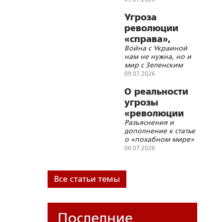
Угроза
революции
«справа»,
Война с Украиной
«слева» и
нам не нужна, но и
«сверху»…
мир с Зеленским
или с гонителями
09.07.2026
Православия на
Украине – тоже не
О реальности
нужны
угрозы
«революции
Разъяснения и
справа»
дополнение к статье
о «похабном мире»
06.07.2026
Все статьи темы
Последние