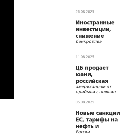
26.08.2025
Иностранные
инвестиции,
снижение
банкротства
инфляции,
риск
11.08.2025
ЦБ продает
юани,
российская
американцам от
нефть и
прибыли с пошлин
дивиденды
05.08.2025
Новые санкции
ЕС, тарифы на
нефть и
России
суверенитет