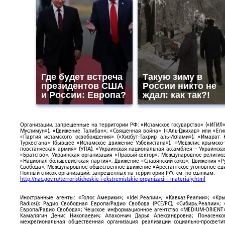
Где будет встреча
Такую зиму в
президентов США
России никто не
и России: Европа?
ждал: как так?!
Организации, запрещенные на территории РФ: «Исламское государство» («ИГИЛ»)
Муслимун»); «Движение Талибан»; «Священная война» («Аль-Джихад» или «Египе
«Партия исламского освобождения» («Хизбут-Тахрир аль-Ислами»); «Имарат 
Туркестана» (бывшее «Исламское движение Узбекистана»); «Меджлис крымско
повстанческая армия» (УПА); «Украинская национальная ассамблея – Украинска
«Братство»; Украинская организация «Правый сектор»; Международное религио
«Национал-большевистская партия»; Движение «Славянский союз»; Движения «Р
Свобода»; Международное общественное движение «Арестантское уголовное еди
Полный список организаций, запрещенных на территории РФ, см. по ссылкам:
http://nac.gov.ru/terroristicheskie-i-ekstremistskie-organizacii-i-materialy.html
Иностранные агенты: «Голос Америки»; «Idel.Реалии»; «Кавказ.Реалии»; «Кр
Radiosi); Радио Свободная Европа/Радио Свобода (PCE/PC); «Сибирь.Реалии»
Европа/Радио Свобода»; Чешское информационное агентство «MEDIUM-ORIENT»
Камалягин Денис Николаевич; Апахончич Дарья Александровна; Понасенк
межрегиональная общественная организация реализации социально-просветит