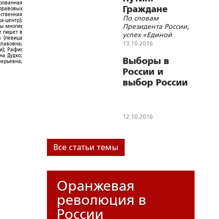
ированная
Граждане
-правовых
ественная
По словам
доверяют
а-центр);
Президента России,
ры многих
нашей
е пишет в
успех «Единой
а (певица
политике
России» на выборах
13.10.2016
славовна;
и); Рафис
в Госдуму
на Дудко;
свидетельствует о
Выборы в
лерьевна;
консолидации
России и
российского
выбор России
общества
12.10.2016
Все статьи темы
Оранжевая
революция в
России