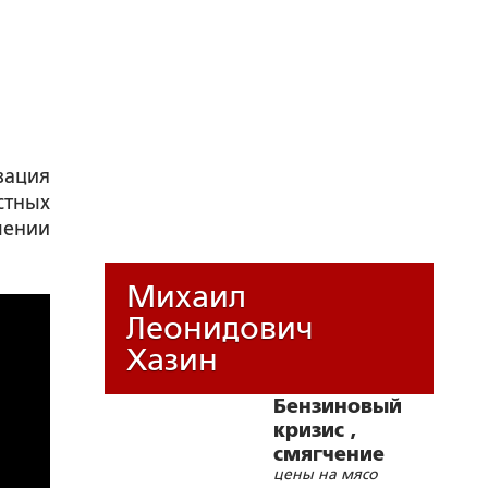
вация
стных
шении
Михаил
Леонидович
Хазин
Бензиновый
кризис ,
смягчение
цены на мясо
санкций и