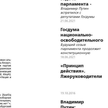
парламента -
Владимир Путин
защищать
встретился с
интересы
депутатами Госдумы
России»
седьмого созыва
21.06.2021
Госдума
национально-
освободительного
Будущий созыв
движения
парламента продолжит
конституционную
реформу по отмене
18.06.2021
хван аль-
запрета на
ь-Ансар»;
государственную
«Принцип
ая партия
идеологию
краинская
действия».
ганизация
, Aleph);
Лжеруководители
 «Нация и
ведут Украину в
бездну
19.10.2016
 (Azatliq
Свободная
геньевич;
Владимир
ю.нет"»;
Путин:
рбургский