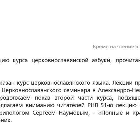
Время на чтение 6
ию курса церковнославянской азбуки, прочита
азан курс церковнославянского языка. Лекции п
 Церковнославянского семинара в Александро-Не
родолжаем показ второй части курса, посвящ
едлагаем вниманию читателей РНЛ 51-ю лекцию 
 филологом Сергеем Наумовым, - «
Полные и кр
ени
».