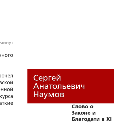
 минут
нного
рочел
Сергей
вской
Анатольевич
енной
Наумов
курса
аткие
Слово о
Законе и
Благодати в XI
в. и в