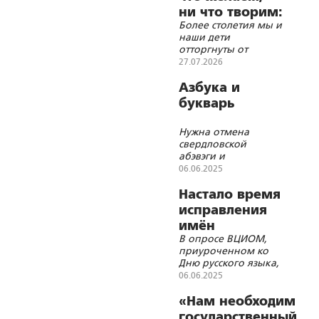
ни что творим:
Более столетия мы и
совсем
наши дети
одурели!
отторгнуты от
изучения своего
27.07.2026
родового
славянского языка
Азбука и
букварь
Нужна отмена
свердловской
абэвэги и
возвращение к
06.06.2025
исконной русской
азбуке
Настало время
исправления
имён
В опросе ВЦИОМ,
приуроченном ко
Дню русского языка,
ни слова о главных
06.06.2025
проблемах –
засилии мата и
«Нам необходим
англицизмов
государственный