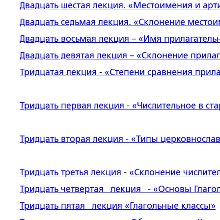
Двадцать шестая лекция
. «Местоимения и арт
Двадцать седьмая лекция
. «Склонение место
Двадцать восьмая лекция
– «Имя прилагатель
Двадцать девятая лекция
– «Склонение прила
Тридцатая лекция
- «Степени сравнения прил
Тридцать первая лекция
- «Числительное в ст
Тридцать вторая лекция
- «Типы церковнослав
Тридцать третья лекция
-
«
Склонение числите
Тридцать четвертая лекция
- «Основы Глаго
Тридцать пятая лекция
«Глагольные классы»