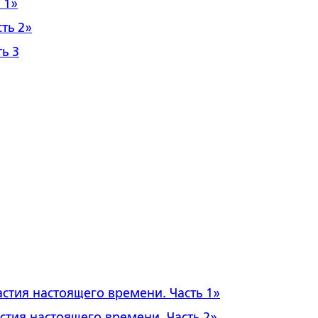
 1»
ть 2»
ь 3
астия настоящего времени
.
Часть 1
»
стия настоящего времени
.
Часть 2
»