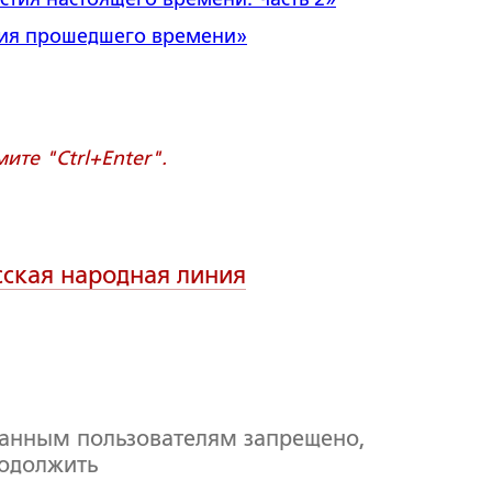
тия прошедшего времени
»
те "Ctrl+Enter".
сская народная линия
ванным пользователям запрещено,
родолжить