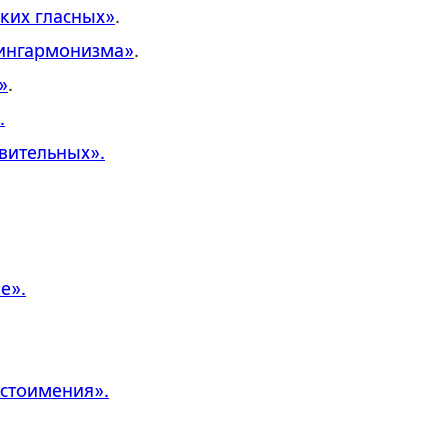
ких гласных»
.
сингармонизма»
.
»
.
.
твительных».
е».
естоимения».