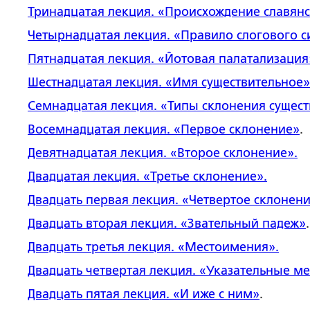
Тринадцатая лекция
. «Происхождение славянс
Четырнадцатая лекция
. «Правило слогового 
Пятнадцатая лекция
. «Йотовая палатализация
Шестнадцатая лекция
. «Имя существительное»
Семнадцатая лекция
. «Типы склонения сущес
Восемнадцатая лекция
. «Первое склонение»
.
Девятнадцатая лекция
. «Второе склонение».
Двадцатая лекция
.
«Третье склонение
».
Двадцать первая лекция
. «Четвертое склонени
Двадцать вторая лекция
. «Звательный падеж»
.
Двадцать третья лекция
. «Местоимения».
Двадцать четвертая лекция
. «Указательные м
Двадцать пятая лекция
. «И иже с ним»
.