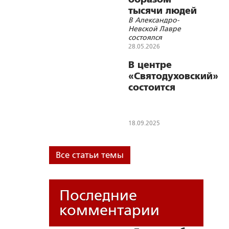
тысячи людей
В Александро-
проливают
Невской Лавре
слезы надежды
состоялся
традиционный
28.05.2026
праздник в честь
иконы Божией
В центре
Матери
«Святодуховский»
«Неупиваемая
состоится
Чаша»
презентация
Антологии
«Исторические
18.09.2025
города и села
России»
Все статьи темы
Последние
комментарии