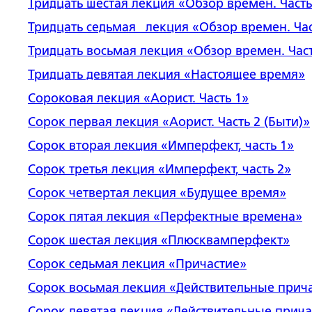
Тридцать шестая лекция
«Обзор времен. Часть
Тридцать седьмая лекция
«Обзор времен. Час
Тридцать восьмая лекция
«Обзор времен. Част
Тридцать девятая лекция
«Настоящее время»
Сороковая лекция
«Аорист. Часть 1»
Сорок первая лекция
«Аорист. Часть 2 (Быти)»
Сорок вторая лекция
«
Имперфект, часть 1»
Сорок третья лекция
«
Имперфект, часть 2»
Сорок
четвертая
лекция
«
Будущее время»
Сорок
пятая
лекция
«Перфектные времена
»
Сорок
шестая
лекция
«Плюсквамперфект
»
Сорок
с
едьмая
лекция
«
Причастие
»
Сорок
восьмая
лекция
«
Действительные прич
Сорок
девятая
лекция
«
Действительные прича