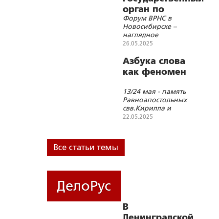
орган по
Форум ВРНС в
языковой
Новосибирске –
политике»
наглядное
свидетельство
26.05.2025
соработничества
Церкви и государства
Азбука слова
как феномен
13/24 мая - память
Равноапостольных
свв.Кирилла и
Мефодия
22.05.2025
Все статьи темы
ДелоРус
В
Ленинградской