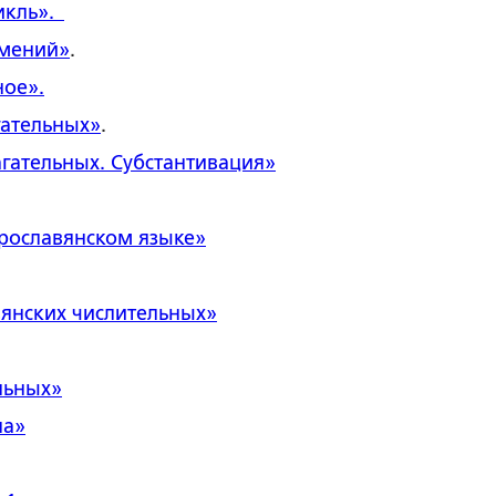
икль».
имений»
.
ное».
гательных»
.
агательных. Субстантивация
»
арославянском языке»
янских числительных»
льных
»
ла»