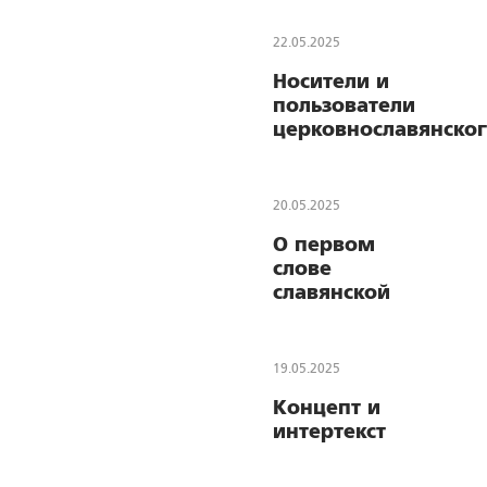
Новейшее
время
22.05.2025
Носители и
пользователи
церковнославянско
языка
20.05.2025
О первом
слове
славянской
письменности
19.05.2025
Концепт и
интертекст