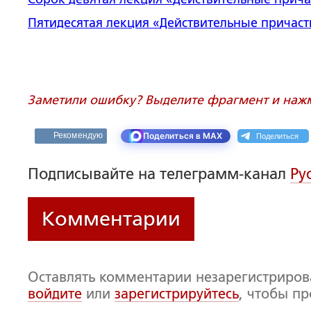
Пятидесятая
лекция
«
Действительные причас
Заметили ошибку? Выделите фрагмент и нажми
Поделиться
Рекомендую
Поделиться в MAX
Подписывайте на телеграмм-канал
Ру
Комментарии
Оставлять комментарии незарегистриро
войдите
или
зарегистрируйтесь
, чтобы п