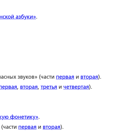
нской азбуки»
.
ласных звуков» (части
первая
и
вторая
).
первая
,
вторая
,
третья
и
четвертая
)
.
скую фонетику
»
.
 (части
первая
и
вторая
).