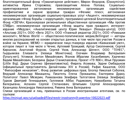
благотворительный фонд «Гуманитарное действие»; Мирон Федоров; (Oxxxymiron);
активистка Ирина Сторожева; правозащитник Алена Попова; Социально-
ориентированная автономная некоммерческая организация содействия
профилактике и охране здоровья граждан «Феникс плюс»; автономная
некоммерческая организация социально-правовых услуг «Акцент»; некоммерческая
организация «Фонд борьбы с коррупцией»; программно-целевой Благотворительный
Фонд «СВЕЧА»; Красноярская региональная общественная организация «Мы против
СПИДа»; некоммерческая организация «Фонд защиты прав граждан»; интернет-
издание «Медуза»; «Аналитический центр Юрия Левады» (Левада-центр); ООО
«Альтаир 2021»; ООО «Вега 2021»; ООО «Главный редактор 2021»; ООО «Ромашки
монолит»; M.News World — общественно-политическое медиа;Bellingcat — авторы
многих расследований на основе открытых данных, в том числе про участие России в
войне на Украине; МЕМО — юридическое лицо главреда издания «Кавказский узел»,
которое пишет в том числе о Чечне; Артемий Троицкий; Артур Смолянинов; Сергей
Кирсанов; Анатолий Фурсов; Сергей Ухов; Александр Шелест; ООО "ТЕНЕС";
Гырдымова Елизавета (певица Монеточка); Осечкин Владимир Валерьевич
(Гулагу.нет); Устимов Антон Михайлович; Яганов Ибрагим Хасанбиевич; Харченко
Вадим Михайлович; Беседина Дарья Станиславовна; Проект «T9 NSK»; Илья Прусикин
(Little Big); Дарья Серенко (фемактивистка); Фидель Агумава; Эрдни Омбадыков
(официальный представитель Далай-ламы XIV в России); Рафис Кашапов; ООО
"Философия ненасилия"; Фонд развития цифровых прав; Блогер Николай Соболев;
Ведущий Александр Макашенц; Писатель Елена Прокашева; Екатерина Дудко;
Политолог Павел Мезерин; Рамазанова Земфира Талгатовна (певица Земфира);
Гудков Дмитрий Геннадьевич; Галлямов Аббас Радикович; Намазбаева Татьяна
Валерьевна; Асланян Сергей Степанович; Шпилькин Сергей Александрович;
Казанцева Александра Николаевна; Ривина Анна Валерьевна
Списки организаций и лиц, признанных в России иностранными агентами, см. по
ссылкам:
https://minjust.gov.ru/uploaded/files/reestr-inostrannyih-agentov-10022023.pdf