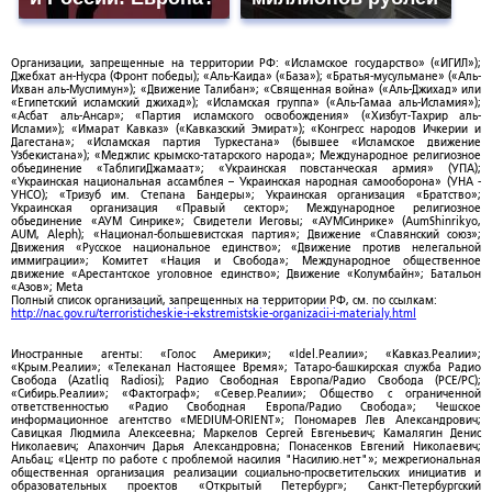
Организации, запрещенные на территории РФ: «Исламское государство» («ИГИЛ»);
Джебхат ан-Нусра (Фронт победы); «Аль-Каида» («База»); «Братья-мусульмане» («Аль-
Ихван аль-Муслимун»); «Движение Талибан»; «Священная война» («Аль-Джихад» или
«Египетский исламский джихад»); «Исламская группа» («Аль-Гамаа аль-Исламия»);
«Асбат аль-Ансар»; «Партия исламского освобождения» («Хизбут-Тахрир аль-
Ислами»); «Имарат Кавказ» («Кавказский Эмират»); «Конгресс народов Ичкерии и
Дагестана»; «Исламская партия Туркестана» (бывшее «Исламское движение
Узбекистана»); «Меджлис крымско-татарского народа»; Международное религиозное
объединение «ТаблигиДжамаат»; «Украинская повстанческая армия» (УПА);
«Украинская национальная ассамблея – Украинская народная самооборона» (УНА -
УНСО); «Тризуб им. Степана Бандеры»; Украинская организация «Братство»;
Украинская организация «Правый сектор»; Международное религиозное
объединение «АУМ Синрике»; Свидетели Иеговы; «АУМСинрике» (AumShinrikyo,
AUM, Aleph); «Национал-большевистская партия»; Движение «Славянский союз»;
Движения «Русское национальное единство»; «Движение против нелегальной
иммиграции»; Комитет «Нация и Свобода»; Международное общественное
движение «Арестантское уголовное единство»; Движение «Колумбайн»; Батальон
«Азов»; Meta
Полный список организаций, запрещенных на территории РФ, см. по ссылкам:
http://nac.gov.ru/terroristicheskie-i-ekstremistskie-organizacii-i-materialy.html
Иностранные агенты: «Голос Америки»; «Idel.Реалии»; «Кавказ.Реалии»;
«Крым.Реалии»; «Телеканал Настоящее Время»; Татаро-башкирская служба Радио
Свобода (Azatliq Radiosi); Радио Свободная Европа/Радио Свобода (PCE/PC);
«Сибирь.Реалии»; «Фактограф»; «Север.Реалии»; Общество с ограниченной
ответственностью «Радио Свободная Европа/Радио Свобода»; Чешское
информационное агентство «MEDIUM-ORIENT»; Пономарев Лев Александрович;
Савицкая Людмила Алексеевна; Маркелов Сергей Евгеньевич; Камалягин Денис
Николаевич; Апахончич Дарья Александровна; Понасенков Евгений Николаевич;
Альбац; «Центр по работе с проблемой насилия "Насилию.нет"»; межрегиональная
общественная организация реализации социально-просветительских инициатив и
образовательных проектов «Открытый Петербург»; Санкт-Петербургский