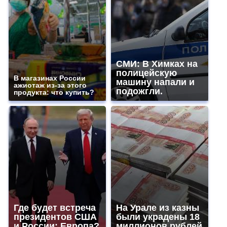
СМИ: В Химках на
полицейскую
В магазинах России
машину напали и
ажиотаж из-за этого
подожгли.
продукта: что купить?
Где будет встреча
На Урале из казны
президентов США
были украдены 18
и России: Европа?
миллионов рублей