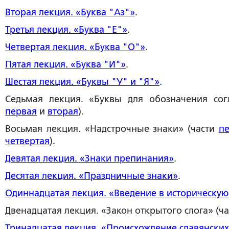
Вторая лекция
. «Буква "Аз"»
.
Третья лекция.
«Буква "Е"»
.
Четвертая лекция
. «Буква "О"»
.
Пятая лекция
. «Буква "И"»
.
Шестая лекция
. «Буквы "У" и "Я"»
.
Седьмая лекция
. «Буквы для обозначения сог
первая
и
вторая
).
Восьмая лекция
. «Надстрочные знаки» (части
п
четвертая
)
.
Девятая лекция
. «Знаки препинания»
.
Десятая лекция
. «Праздничные знаки»
.
Одиннадцатая лекция
.
«
Введение в историческу
Двенадцатая лекция
. «Закон открытого слога» (ч
Тринадцатая лекция
. «Происхождение славянских