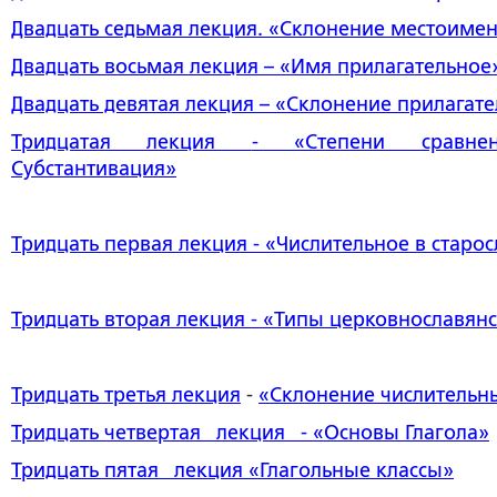
Двадцать седьмая лекция
. «Склонение местоиме
Двадцать восьмая лекция
– «Имя прилагательное
Двадцать девятая лекция
– «Склонение прилагат
Тридцатая лекция
- «Степени сравнен
Субстантивация
»
Тридцать первая лекция
- «Числительное в старо
Тридцать вторая лекция
- «Типы церковнославянс
Тридцать третья лекция
-
«
Склонение числительн
Тридцать четвертая лекция
- «Основы Глагола»
Тридцать пятая лекция
«Глагольные классы»