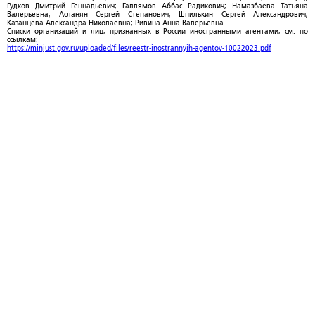
Гудков Дмитрий Геннадьевич; Галлямов Аббас Радикович; Намазбаева Татьяна
Валерьевна; Асланян Сергей Степанович; Шпилькин Сергей Александрович;
Казанцева Александра Николаевна; Ривина Анна Валерьевна
Списки организаций и лиц, признанных в России иностранными агентами, см. по
ссылкам:
https://minjust.gov.ru/uploaded/files/reestr-inostrannyih-agentov-10022023.pdf