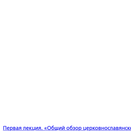
Первая лекция
. «Общий обзор церковнославянск