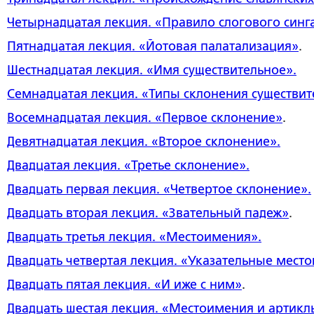
Четырнадцатая лекция
. «Правило слогового син
Пятнадцатая лекция
. «Йотовая палатализация»
.
Шестнадцатая лекция
. «Имя существительное»
.
Семнадцатая лекция
. «Типы склонения существит
Восемнадцатая лекция
. «Первое склонение»
.
Девятнадцатая лекция
. «Второе склонение».
Двадцатая лекция
.
«Третье склонение
».
Двадцать первая лекция
. «Четвертое склонение».
Двадцать вторая лекция
. «Звательный падеж»
.
Двадцать третья лекция
. «Местоимения».
Двадцать четвертая лекция
. «Указательные мест
Двадцать пятая лекция
. «И иже с ним»
.
Двадцать шестая лекция
. «Местоимения и артикл