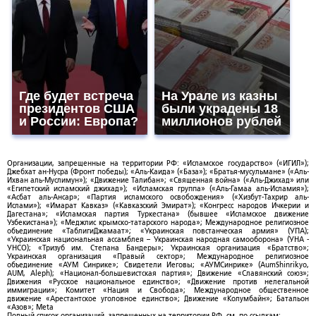
Где будет встреча
На Урале из казны
президентов США
были украдены 18
и России: Европа?
миллионов рублей
Организации, запрещенные на территории РФ: «Исламское государство» («ИГИЛ»);
Джебхат ан-Нусра (Фронт победы); «Аль-Каида» («База»); «Братья-мусульмане» («Аль-
Ихван аль-Муслимун»); «Движение Талибан»; «Священная война» («Аль-Джихад» или
«Египетский исламский джихад»); «Исламская группа» («Аль-Гамаа аль-Исламия»);
«Асбат аль-Ансар»; «Партия исламского освобождения» («Хизбут-Тахрир аль-
Ислами»); «Имарат Кавказ» («Кавказский Эмират»); «Конгресс народов Ичкерии и
Дагестана»; «Исламская партия Туркестана» (бывшее «Исламское движение
Узбекистана»); «Меджлис крымско-татарского народа»; Международное религиозное
объединение «ТаблигиДжамаат»; «Украинская повстанческая армия» (УПА);
«Украинская национальная ассамблея – Украинская народная самооборона» (УНА -
УНСО); «Тризуб им. Степана Бандеры»; Украинская организация «Братство»;
Украинская организация «Правый сектор»; Международное религиозное
объединение «АУМ Синрике»; Свидетели Иеговы; «АУМСинрике» (AumShinrikyo,
AUM, Aleph); «Национал-большевистская партия»; Движение «Славянский союз»;
Движения «Русское национальное единство»; «Движение против нелегальной
иммиграции»; Комитет «Нация и Свобода»; Международное общественное
движение «Арестантское уголовное единство»; Движение «Колумбайн»; Батальон
«Азов»; Meta
Полный список организаций, запрещенных на территории РФ, см. по ссылкам: