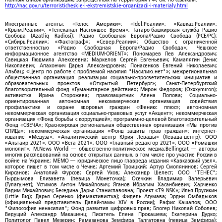
http://nac.gov.ru/terroristicheskie-i-ekstremistskie-organizacii-i-materialy.html
Иностранные агенты: «Голос Америки»; «Idel.Реалии»; «Кавказ.Реалии»;
«Крым.Реалии»; «Телеканал Настоящее Время»; Татаро-башкирская служба Радио
Свобода (Azatliq Radiosi); Радио Свободная Европа/Радио Свобода (PCE/PC);
«Сибирь.Реалии»; «Фактограф»; «Север.Реалии»; Общество с ограниченной
ответственностью «Радио Свободная Европа/Радио Свобода»; Чешское
информационное агентство «MEDIUM-ORIENT»; Пономарев Лев Александрович;
Савицкая Людмила Алексеевна; Маркелов Сергей Евгеньевич; Камалягин Денис
Николаевич; Апахончич Дарья Александровна; Понасенков Евгений Николаевич;
Альбац; «Центр по работе с проблемой насилия "Насилию.нет"»; межрегиональная
общественная организация реализации социально-просветительских инициатив и
образовательных проектов «Открытый Петербург»; Санкт-Петербургский
благотворительный фонд «Гуманитарное действие»; Мирон Федоров; (Oxxxymiron);
активистка Ирина Сторожева; правозащитник Алена Попова; Социально-
ориентированная автономная некоммерческая организация содействия
профилактике и охране здоровья граждан «Феникс плюс»; автономная
некоммерческая организация социально-правовых услуг «Акцент»; некоммерческая
организация «Фонд борьбы с коррупцией»; программно-целевой Благотворительный
Фонд «СВЕЧА»; Красноярская региональная общественная организация «Мы против
СПИДа»; некоммерческая организация «Фонд защиты прав граждан»; интернет-
издание «Медуза»; «Аналитический центр Юрия Левады» (Левада-центр); ООО
«Альтаир 2021»; ООО «Вега 2021»; ООО «Главный редактор 2021»; ООО «Ромашки
монолит»; M.News World — общественно-политическое медиа;Bellingcat — авторы
многих расследований на основе открытых данных, в том числе про участие России в
войне на Украине; МЕМО — юридическое лицо главреда издания «Кавказский узел»,
которое пишет в том числе о Чечне; Артемий Троицкий; Артур Смолянинов; Сергей
Кирсанов; Анатолий Фурсов; Сергей Ухов; Александр Шелест; ООО "ТЕНЕС";
Гырдымова Елизавета (певица Монеточка); Осечкин Владимир Валерьевич
(Гулагу.нет); Устимов Антон Михайлович; Яганов Ибрагим Хасанбиевич; Харченко
Вадим Михайлович; Беседина Дарья Станиславовна; Проект «T9 NSK»; Илья Прусикин
(Little Big); Дарья Серенко (фемактивистка); Фидель Агумава; Эрдни Омбадыков
(официальный представитель Далай-ламы XIV в России); Рафис Кашапов; ООО
"Философия ненасилия"; Фонд развития цифровых прав; Блогер Николай Соболев;
Ведущий Александр Макашенц; Писатель Елена Прокашева; Екатерина Дудко;
Политолог Павел Мезерин; Рамазанова Земфира Талгатовна (певица Земфира);